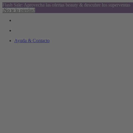
Flash Sale: Aprovecha las ofertas beauty & descubre los superventas
¡No te lo pierdas!
Ayuda & Contacto