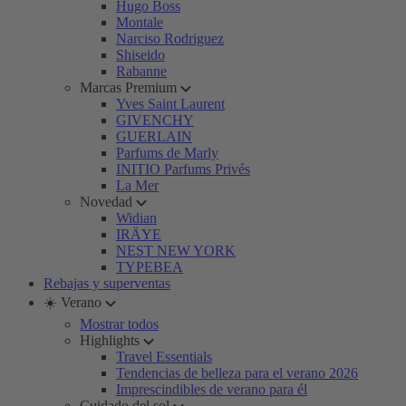
Hugo Boss
Montale
Narciso Rodriguez
Shiseido
Rabanne
Marcas Premium
Yves Saint Laurent
GIVENCHY
GUERLAIN
Parfums de Marly
INITIO Parfums Privés
La Mer
Novedad
Widian
IRÄYE
NEST NEW YORK
TYPEBEA
Rebajas y superventas
☀️ Verano
Mostrar todos
Highlights
Travel Essentials
Tendencias de belleza para el verano 2026
Imprescindibles de verano para él
Cuidado del sol