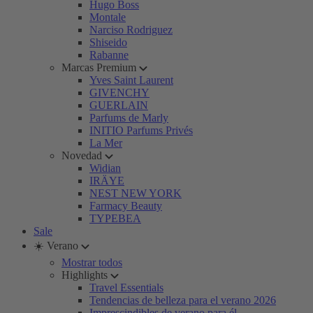
Hugo Boss
Montale
Narciso Rodriguez
Shiseido
Rabanne
Marcas Premium
Yves Saint Laurent
GIVENCHY
GUERLAIN
Parfums de Marly
INITIO Parfums Privés
La Mer
Novedad
Widian
IRÄYE
NEST NEW YORK
Farmacy Beauty
TYPEBEA
Sale
☀️ Verano
Mostrar todos
Highlights
Travel Essentials
Tendencias de belleza para el verano 2026
Imprescindibles de verano para él