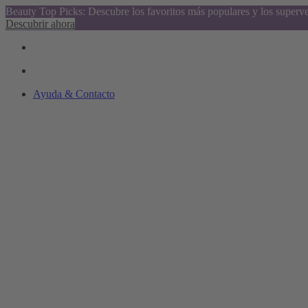
Beauty Top Picks: Descubre los favoritos más populares y los superv
Descubrir ahora
Ayuda & Contacto