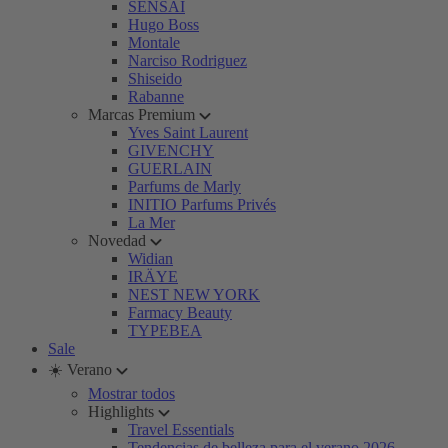
SENSAI
Hugo Boss
Montale
Narciso Rodriguez
Shiseido
Rabanne
Marcas Premium
Yves Saint Laurent
GIVENCHY
GUERLAIN
Parfums de Marly
INITIO Parfums Privés
La Mer
Novedad
Widian
IRÄYE
NEST NEW YORK
Farmacy Beauty
TYPEBEA
Sale
☀️ Verano
Mostrar todos
Highlights
Travel Essentials
Tendencias de belleza para el verano 2026