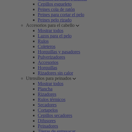
Cepillos esqueleto
Peines cola de ratón
Peines para cortar el pelo
Peines pelo rizado
Accesorios para el cabello
Mostrar todos
Lazos para el pelo
Rulos
Coleteros
Horquillas y pasadores
Pulverizadores
Accesorios
Horquillas
Rizadores sin calor
Utensilios para peinados
Mostrar todos
Plancha
Rizadores
Rulos térmicos
Secadores
Cortapelos
Cepillos secadores
Difusores
Peinadores
Tijeras de entresacar