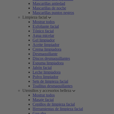
Mascarillas antiedad
Mascarillas de noche
Mascarillas puntos negros
Limpieza facial
Mostrar todos
Exfoliante facial
Tónico facial
Agua micelar
Gel limpiador
Aceite limpiador
Crema limpiadora
Desmaquillante
Discos desmaquillantes
Espuma limpiadora
Jabón facial
Leche limpiadora
Polvo limpiador
Sets de limpieza facial
Toallitas desmaquillantes
Utensilios y accesorios belleza
Mostrar todos
Masaje facial
Cepillos de limpieza facial
Herramientas de limpieza facial
Gua sha