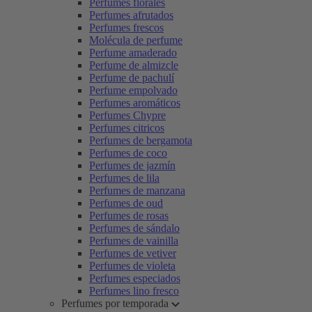
Perfumes florales
Perfumes afrutados
Perfumes frescos
Molécula de perfume
Perfume amaderado
Perfume de almizcle
Perfume de pachulí
Perfume empolvado
Perfumes aromáticos
Perfumes Chypre
Perfumes citricos
Perfumes de bergamota
Perfumes de coco
Perfumes de jazmín
Perfumes de lila
Perfumes de manzana
Perfumes de oud
Perfumes de rosas
Perfumes de sándalo
Perfumes de vainilla
Perfumes de vetiver
Perfumes de violeta
Perfumes especiados
Perfumes lino fresco
Perfumes por temporada