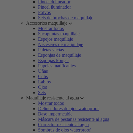
Pincel delineador
Pincel iluminador
Polvos
Sets de brochas de maquillaje
Accesorios maquillaje
Mostrar todos
Sacapuntas maquillaje
Espejos maquillaje
Neceseres de maquillaje
Paletas vacías
Esponjas de maquillaje
Esponjas konjac
Papeles matificantes
Uñas
Cutis
Labios
Ojos
Sets
Maquillaje resistente al agua
Mostrar todos
Delineadores de ojos waterproof
Base impermeable
Máscara de pestañas resistente al agua
Corrector resistente al agua
Sombras de ojos waterproof