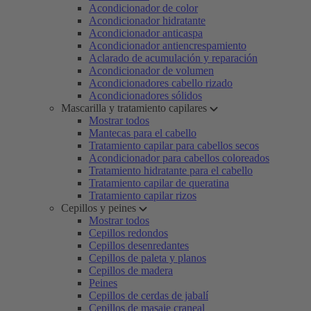
Acondicionador de color
Acondicionador hidratante
Acondicionador anticaspa
Acondicionador antiencrespamiento
Aclarado de acumulación y reparación
Acondicionador de volumen
Acondicionadores cabello rizado
Acondicionadores sólidos
Mascarilla y tratamiento capilares
Mostrar todos
Mantecas para el cabello
Tratamiento capilar para cabellos secos
Acondicionador para cabellos coloreados
Tratamiento hidratante para el cabello
Tratamiento capilar de queratina
Tratamiento capilar rizos
Cepillos y peines
Mostrar todos
Cepillos redondos
Cepillos desenredantes
Cepillos de paleta y planos
Cepillos de madera
Peines
Cepillos de cerdas de jabalí
Cepillos de masaje craneal