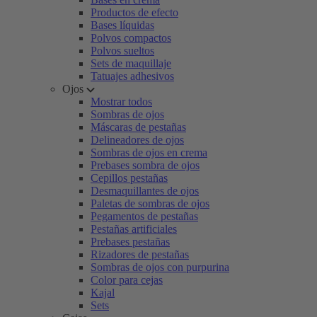
Productos de efecto
Bases líquidas
Polvos compactos
Polvos sueltos
Sets de maquillaje
Tatuajes adhesivos
Ojos
Mostrar todos
Sombras de ojos
Máscaras de pestañas
Delineadores de ojos
Sombras de ojos en crema
Prebases sombra de ojos
Cepillos pestañas
Desmaquillantes de ojos
Paletas de sombras de ojos
Pegamentos de pestañas
Pestañas artificiales
Prebases pestañas
Rizadores de pestañas
Sombras de ojos con purpurina
Color para cejas
Kajal
Sets