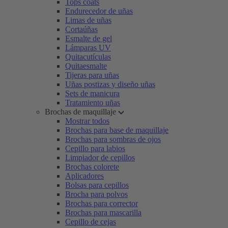
Tops coats
Endurecedor de uñas
Limas de uñas
Cortaúñas
Esmalte de gel
Lámparas UV
Quitacutículas
Quitaesmalte
Tijeras para uñas
Uñas postizas y diseño uñas
Sets de manicura
Tratamiento uñas
Brochas de maquillaje
Mostrar todos
Brochas para base de maquillaje
Brochas para sombras de ojos
Cepillo para labios
Limpiador de cepillos
Brochas colorete
Aplicadores
Bolsas para cepillos
Brocha para polvos
Brochas para corrector
Brochas para mascarilla
Cepillo de cejas