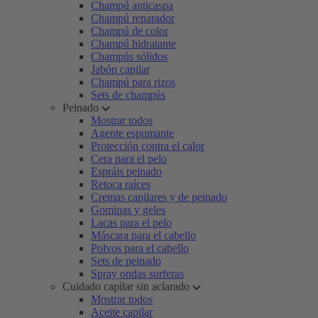
Champú anticaspa
Champú reparador
Champú de color
Champú hidratante
Champús sólidos
Jabón capilar
Champú para rizos
Sets de champús
Peinado
Mostrar todos
Agente espumante
Protección contra el calor
Cera para el pelo
Espráis peinado
Retoca raíces
Cremas capilares y de peinado
Gominas y geles
Lacas para el pelo
Máscara para el cabello
Polvos para el cabello
Sets de peinado
Spray ondas surferas
Cuidado capilar sin aclarado
Mostrar todos
Aceite capilar