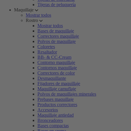
Tijeras de peluquería
Maquillaje
Mostrar todos
Rostro
Mostrar todos
Bases de maquillaje
Correctores maquillaje
Polvos de maquillaje
Coloretes
Resaltador
BB- & CC-Cream
Contorno maquillaje
Contornos maquillaje
Correctores de color
Desmaquillante
Fijadores de maquillaje
Maquillaje camuflaje
Polvos de maquillajes minerales
Prebases maquillaje
Productos correctores
Accesorios
Maquillaje antiedad
Bronceadores
Bases compactas
Bases en crema