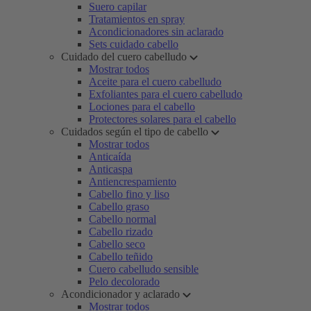
Suero capilar
Tratamientos en spray
Acondicionadores sin aclarado
Sets cuidado cabello
Cuidado del cuero cabelludo
Mostrar todos
Aceite para el cuero cabelludo
Exfoliantes para el cuero cabelludo
Lociones para el cabello
Protectores solares para el cabello
Cuidados según el tipo de cabello
Mostrar todos
Anticaída
Anticaspa
Antiencrespamiento
Cabello fino y liso
Cabello graso
Cabello normal
Cabello rizado
Cabello seco
Cabello teñido
Cuero cabelludo sensible
Pelo decolorado
Acondicionador y aclarado
Mostrar todos