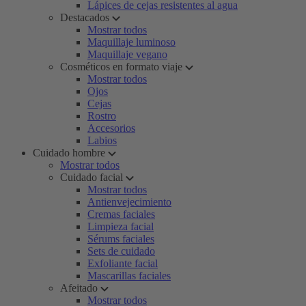
Lápices de cejas resistentes al agua
Destacados
Mostrar todos
Maquillaje luminoso
Maquillaje vegano
Cosméticos en formato viaje
Mostrar todos
Ojos
Cejas
Rostro
Accesorios
Labios
Cuidado hombre
Mostrar todos
Cuidado facial
Mostrar todos
Antienvejecimiento
Cremas faciales
Limpieza facial
Sérums faciales
Sets de cuidado
Exfoliante facial
Mascarillas faciales
Afeitado
Mostrar todos