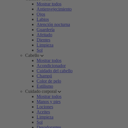
Mostrar todos
Antienvejecimiento
Ojos
Labios
Atención nocturna
Guardería
Afeitado
Dientes
Limpieza
Sol
Cabello
Mostrar todos
Acondicionador
Cuidado del cabello
Champú
Color de pelo
Estilismo
Cuidado corporal
Mostrar todos
Manos y pies
Lociones
Aceites
Limpieza
Sol
Desodorantes