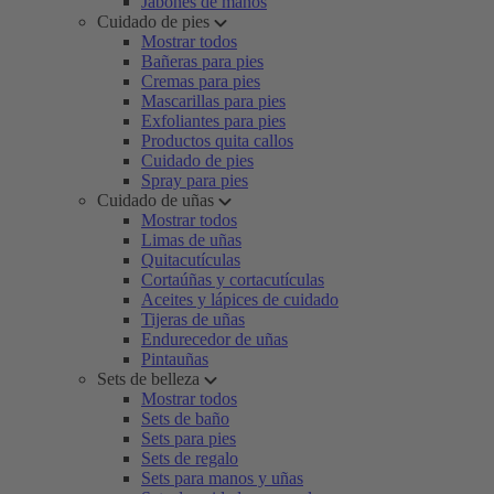
Jabones de manos
Cuidado de pies
Mostrar todos
Bañeras para pies
Cremas para pies
Mascarillas para pies
Exfoliantes para pies
Productos quita callos
Cuidado de pies
Spray para pies
Cuidado de uñas
Mostrar todos
Limas de uñas
Quitacutículas
Cortaúñas y cortacutículas
Aceites y lápices de cuidado
Tijeras de uñas
Endurecedor de uñas
Pintauñas
Sets de belleza
Mostrar todos
Sets de baño
Sets para pies
Sets de regalo
Sets para manos y uñas