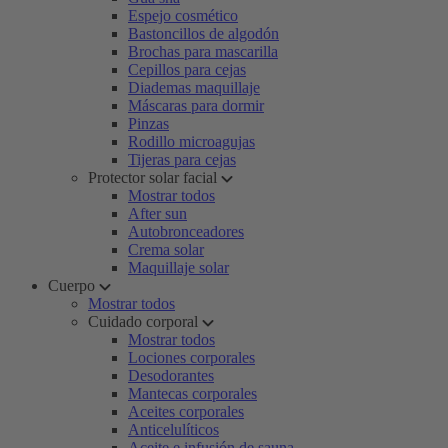
Espejo cosmético
Bastoncillos de algodón
Brochas para mascarilla
Cepillos para cejas
Diademas maquillaje
Máscaras para dormir
Pinzas
Rodillo microagujas
Tijeras para cejas
Protector solar facial
Mostrar todos
After sun
Autobronceadores
Crema solar
Maquillaje solar
Cuerpo
Mostrar todos
Cuidado corporal
Mostrar todos
Lociones corporales
Desodorantes
Mantecas corporales
Aceites corporales
Anticelulíticos
Aceite e infusión de sauna