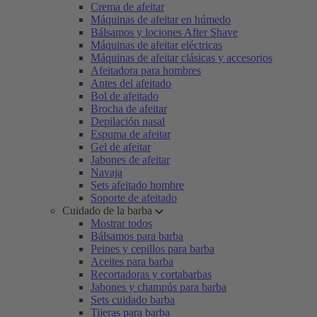
Crema de afeitar
Máquinas de afeitar en húmedo
Bálsamos y lociones After Shave
Máquinas de afeitar eléctricas
Máquinas de afeitar clásicas y accesorios
Afeitadora para hombres
Antes del afeitado
Bol de afeitado
Brocha de afeitar
Depilación nasal
Espuma de afeitar
Gel de afeitar
Jabones de afeitar
Navaja
Sets afeitado hombre
Soporte de afeitado
Cuidado de la barba
Mostrar todos
Bálsamos para barba
Peines y cepillos para barba
Aceites para barba
Recortadoras y cortabarbas
Jabones y champús para barba
Sets cuidado barba
Tijeras para barba