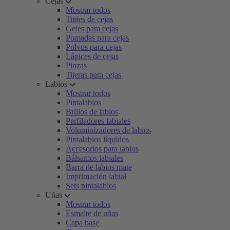
Cejas
Mostrar todos
Tintes de cejas
Geles para cejas
Pomadas para cejas
Polvos para cejas
Lápices de cejas
Pinzas
Tijeras para cejas
Labios
Mostrar todos
Pintalabios
Brillos de labios
Perfiladores labiales
Voluminizadores de labios
Pintalabios líquidos
Accesorios para labios
Bálsamos labiales
Barra de labios mate
Imprimación labial
Sets pintalabios
Uñas
Mostrar todos
Esmalte de uñas
Capa base