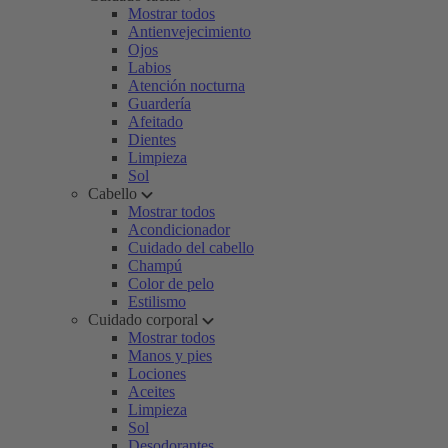
Mostrar todos
Antienvejecimiento
Ojos
Labios
Atención nocturna
Guardería
Afeitado
Dientes
Limpieza
Sol
Cabello
Mostrar todos
Acondicionador
Cuidado del cabello
Champú
Color de pelo
Estilismo
Cuidado corporal
Mostrar todos
Manos y pies
Lociones
Aceites
Limpieza
Sol
Desodorantes