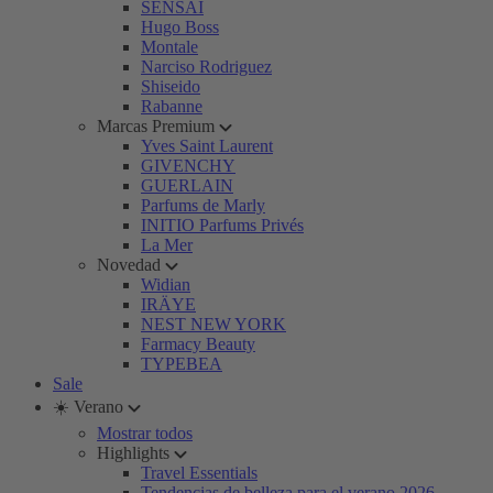
SENSAI
Hugo Boss
Montale
Narciso Rodriguez
Shiseido
Rabanne
Marcas Premium
Yves Saint Laurent
GIVENCHY
GUERLAIN
Parfums de Marly
INITIO Parfums Privés
La Mer
Novedad
Widian
IRÄYE
NEST NEW YORK
Farmacy Beauty
TYPEBEA
Sale
☀️ Verano
Mostrar todos
Highlights
Travel Essentials
Tendencias de belleza para el verano 2026