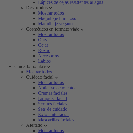
Lápices de cejas resistentes al agua
Destacados
Mostrar todos
Maquillaje luminoso
Maquillaje vegano
Cosméticos en formato viaje
Mostrar todos
Ojos
Cejas
Rostro
Accesorios
Labios
Cuidado hombre
Mostrar todos
Cuidado facial
Mostrar todos
Antienvejecimiento
Cremas faciales
Limpieza facial
Sérums faciales
Sets de cuidado
Exfoliante facial
Mascarillas faciales
Afeitado
Mostrar todos