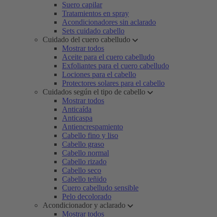
Suero capilar
Tratamientos en spray
Acondicionadores sin aclarado
Sets cuidado cabello
Cuidado del cuero cabelludo
Mostrar todos
Aceite para el cuero cabelludo
Exfoliantes para el cuero cabelludo
Lociones para el cabello
Protectores solares para el cabello
Cuidados según el tipo de cabello
Mostrar todos
Anticaída
Anticaspa
Antiencrespamiento
Cabello fino y liso
Cabello graso
Cabello normal
Cabello rizado
Cabello seco
Cabello teñido
Cuero cabelludo sensible
Pelo decolorado
Acondicionador y aclarado
Mostrar todos