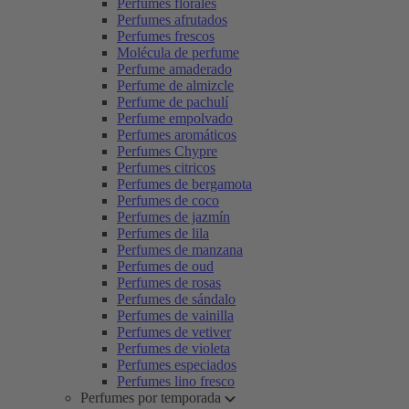
Perfumes florales
Perfumes afrutados
Perfumes frescos
Molécula de perfume
Perfume amaderado
Perfume de almizcle
Perfume de pachulí
Perfume empolvado
Perfumes aromáticos
Perfumes Chypre
Perfumes citricos
Perfumes de bergamota
Perfumes de coco
Perfumes de jazmín
Perfumes de lila
Perfumes de manzana
Perfumes de oud
Perfumes de rosas
Perfumes de sándalo
Perfumes de vainilla
Perfumes de vetiver
Perfumes de violeta
Perfumes especiados
Perfumes lino fresco
Perfumes por temporada