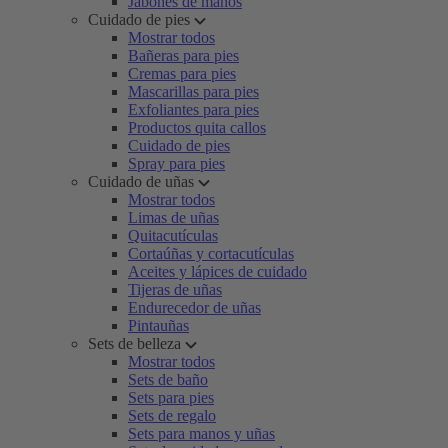
Jabones de manos
Cuidado de pies
Mostrar todos
Bañeras para pies
Cremas para pies
Mascarillas para pies
Exfoliantes para pies
Productos quita callos
Cuidado de pies
Spray para pies
Cuidado de uñas
Mostrar todos
Limas de uñas
Quitacutículas
Cortaúñas y cortacutículas
Aceites y lápices de cuidado
Tijeras de uñas
Endurecedor de uñas
Pintauñas
Sets de belleza
Mostrar todos
Sets de baño
Sets para pies
Sets de regalo
Sets para manos y uñas