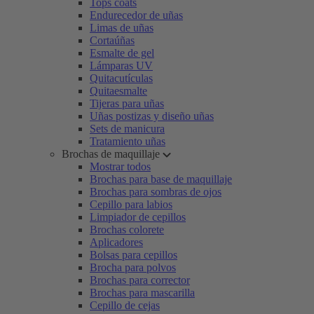
Tops coats
Endurecedor de uñas
Limas de uñas
Cortaúñas
Esmalte de gel
Lámparas UV
Quitacutículas
Quitaesmalte
Tijeras para uñas
Uñas postizas y diseño uñas
Sets de manicura
Tratamiento uñas
Brochas de maquillaje
Mostrar todos
Brochas para base de maquillaje
Brochas para sombras de ojos
Cepillo para labios
Limpiador de cepillos
Brochas colorete
Aplicadores
Bolsas para cepillos
Brocha para polvos
Brochas para corrector
Brochas para mascarilla
Cepillo de cejas