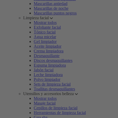
Mascarillas antiedad
Mascarillas de noche
Mascarillas puntos negros
Limpieza facial
Mostrar todos
Exfoliante facial
Tónico facial
Agua micelar
Gel limpiador
Aceite limpiador
Crema limpiadora
Desmaquillante
Discos desmaquillantes
Espuma limpiadora
Jabón facial
Leche limpiadora
Polvo limpiador
Sets de limpieza facial
Toallitas desmaquillantes
Utensilios y accesorios belleza
Mostrar todos
Masaje facial
Cepillos de limpieza facial
Herramientas de limpieza facial
Gua sha