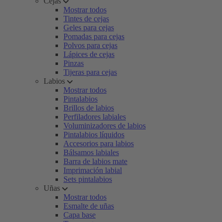
Cejas
Mostrar todos
Tintes de cejas
Geles para cejas
Pomadas para cejas
Polvos para cejas
Lápices de cejas
Pinzas
Tijeras para cejas
Labios
Mostrar todos
Pintalabios
Brillos de labios
Perfiladores labiales
Voluminizadores de labios
Pintalabios líquidos
Accesorios para labios
Bálsamos labiales
Barra de labios mate
Imprimación labial
Sets pintalabios
Uñas
Mostrar todos
Esmalte de uñas
Capa base