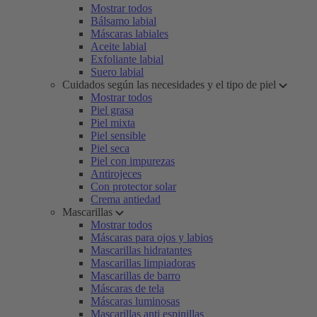
Mostrar todos
Bálsamo labial
Máscaras labiales
Aceite labial
Exfoliante labial
Suero labial
Cuidados según las necesidades y el tipo de piel
Mostrar todos
Piel grasa
Piel mixta
Piel sensible
Piel seca
Piel con impurezas
Antirojeces
Con protector solar
Crema antiedad
Mascarillas
Mostrar todos
Máscaras para ojos y labios
Mascarillas hidratantes
Mascarillas limpiadoras
Mascarillas de barro
Máscaras de tela
Máscaras luminosas
Mascarillas anti espinillas