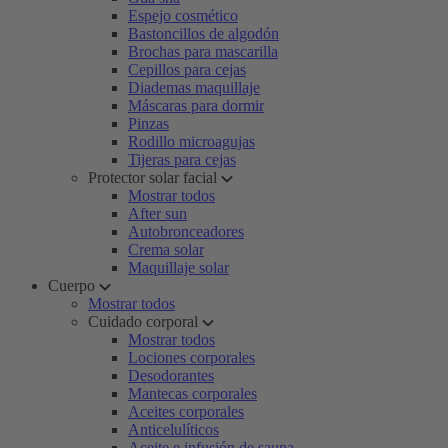
Espejo cosmético
Bastoncillos de algodón
Brochas para mascarilla
Cepillos para cejas
Diademas maquillaje
Máscaras para dormir
Pinzas
Rodillo microagujas
Tijeras para cejas
Protector solar facial
Mostrar todos
After sun
Autobronceadores
Crema solar
Maquillaje solar
Cuerpo
Mostrar todos
Cuidado corporal
Mostrar todos
Lociones corporales
Desodorantes
Mantecas corporales
Aceites corporales
Anticelulíticos
Aceite e infusión de sauna