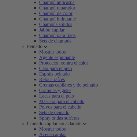
Champú anticaspa
Champú reparador
Champú de color
Champú hidratante
Champús sólidos
Jabón capilar
Champú para rizos
Sets de champús
Peinado
Mostrar todos
Agente espumante
Protección contra el calor
Cera para el pelo
Espráis peinado
Retoca raíces
Cremas capilares y de peinado
Gominas y geles
Lacas para el pelo
Máscara para el cabello
Polvos para el cabello
Sets de peinado
Spray ondas surferas
Cuidado capilar sin aclarado
Mostrar todos
Aceite capilar