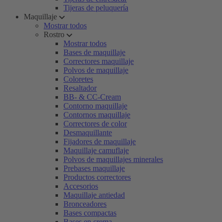
Tijeras de peluquería
Maquillaje
Mostrar todos
Rostro
Mostrar todos
Bases de maquillaje
Correctores maquillaje
Polvos de maquillaje
Coloretes
Resaltador
BB- & CC-Cream
Contorno maquillaje
Contornos maquillaje
Correctores de color
Desmaquillante
Fijadores de maquillaje
Maquillaje camuflaje
Polvos de maquillajes minerales
Prebases maquillaje
Productos correctores
Accesorios
Maquillaje antiedad
Bronceadores
Bases compactas
Bases en crema