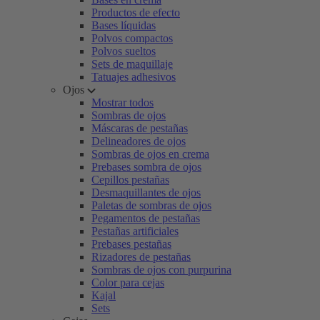
Productos de efecto
Bases líquidas
Polvos compactos
Polvos sueltos
Sets de maquillaje
Tatuajes adhesivos
Ojos
Mostrar todos
Sombras de ojos
Máscaras de pestañas
Delineadores de ojos
Sombras de ojos en crema
Prebases sombra de ojos
Cepillos pestañas
Desmaquillantes de ojos
Paletas de sombras de ojos
Pegamentos de pestañas
Pestañas artificiales
Prebases pestañas
Rizadores de pestañas
Sombras de ojos con purpurina
Color para cejas
Kajal
Sets