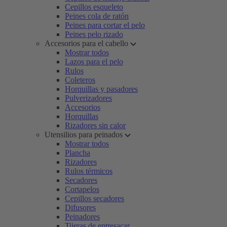
Cepillos esqueleto
Peines cola de ratón
Peines para cortar el pelo
Peines pelo rizado
Accesorios para el cabello
Mostrar todos
Lazos para el pelo
Rulos
Coleteros
Horquillas y pasadores
Pulverizadores
Accesorios
Horquillas
Rizadores sin calor
Utensilios para peinados
Mostrar todos
Plancha
Rizadores
Rulos térmicos
Secadores
Cortapelos
Cepillos secadores
Difusores
Peinadores
Tijeras de entresacar