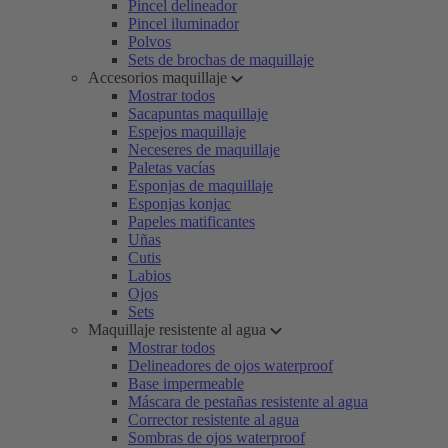
Pincel delineador
Pincel iluminador
Polvos
Sets de brochas de maquillaje
Accesorios maquillaje
Mostrar todos
Sacapuntas maquillaje
Espejos maquillaje
Neceseres de maquillaje
Paletas vacías
Esponjas de maquillaje
Esponjas konjac
Papeles matificantes
Uñas
Cutis
Labios
Ojos
Sets
Maquillaje resistente al agua
Mostrar todos
Delineadores de ojos waterproof
Base impermeable
Máscara de pestañas resistente al agua
Corrector resistente al agua
Sombras de ojos waterproof