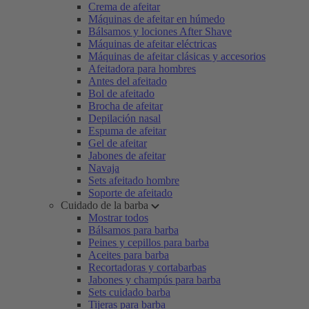
Crema de afeitar
Máquinas de afeitar en húmedo
Bálsamos y lociones After Shave
Máquinas de afeitar eléctricas
Máquinas de afeitar clásicas y accesorios
Afeitadora para hombres
Antes del afeitado
Bol de afeitado
Brocha de afeitar
Depilación nasal
Espuma de afeitar
Gel de afeitar
Jabones de afeitar
Navaja
Sets afeitado hombre
Soporte de afeitado
Cuidado de la barba
Mostrar todos
Bálsamos para barba
Peines y cepillos para barba
Aceites para barba
Recortadoras y cortabarbas
Jabones y champús para barba
Sets cuidado barba
Tijeras para barba