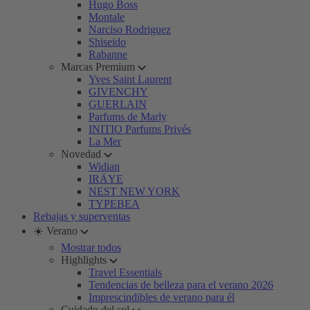
Hugo Boss
Montale
Narciso Rodriguez
Shiseido
Rabanne
Marcas Premium
Yves Saint Laurent
GIVENCHY
GUERLAIN
Parfums de Marly
INITIO Parfums Privés
La Mer
Novedad
Widian
IRÄYE
NEST NEW YORK
TYPEBEA
Rebajas y superventas
☀️ Verano
Mostrar todos
Highlights
Travel Essentials
Tendencias de belleza para el verano 2026
Imprescindibles de verano para él
Cuidado del sol