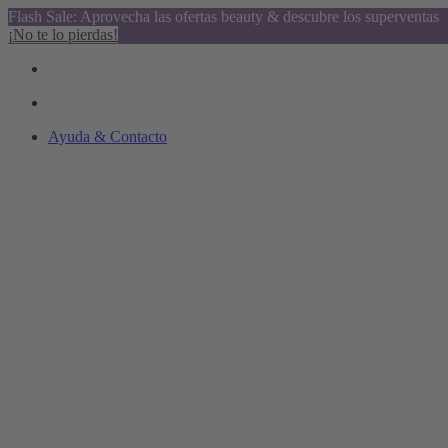
Flash Sale: Aprovecha las ofertas beauty & descubre los superventas
¡No te lo pierdas!
Ayuda & Contacto