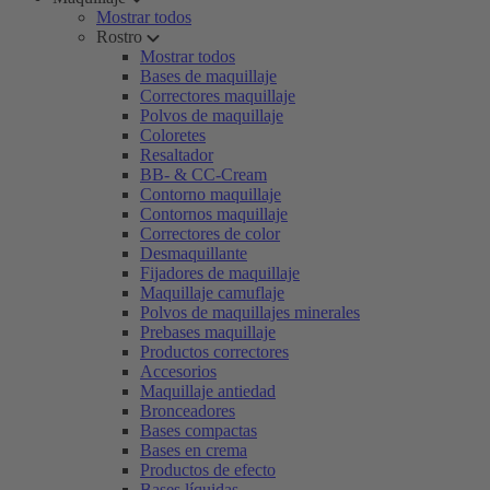
Mostrar todos
Rostro
Mostrar todos
Bases de maquillaje
Correctores maquillaje
Polvos de maquillaje
Coloretes
Resaltador
BB- & CC-Cream
Contorno maquillaje
Contornos maquillaje
Correctores de color
Desmaquillante
Fijadores de maquillaje
Maquillaje camuflaje
Polvos de maquillajes minerales
Prebases maquillaje
Productos correctores
Accesorios
Maquillaje antiedad
Bronceadores
Bases compactas
Bases en crema
Productos de efecto
Bases líquidas