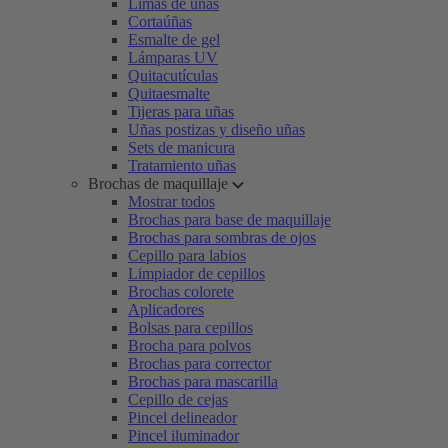
Limas de uñas
Cortaúñas
Esmalte de gel
Lámparas UV
Quitacutículas
Quitaesmalte
Tijeras para uñas
Uñas postizas y diseño uñas
Sets de manicura
Tratamiento uñas
Brochas de maquillaje
Mostrar todos
Brochas para base de maquillaje
Brochas para sombras de ojos
Cepillo para labios
Limpiador de cepillos
Brochas colorete
Aplicadores
Bolsas para cepillos
Brocha para polvos
Brochas para corrector
Brochas para mascarilla
Cepillo de cejas
Pincel delineador
Pincel iluminador