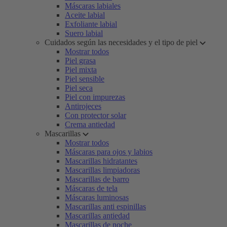
Máscaras labiales
Aceite labial
Exfoliante labial
Suero labial
Cuidados según las necesidades y el tipo de piel
Mostrar todos
Piel grasa
Piel mixta
Piel sensible
Piel seca
Piel con impurezas
Antirojeces
Con protector solar
Crema antiedad
Mascarillas
Mostrar todos
Máscaras para ojos y labios
Mascarillas hidratantes
Mascarillas limpiadoras
Mascarillas de barro
Máscaras de tela
Máscaras luminosas
Mascarillas anti espinillas
Mascarillas antiedad
Mascarillas de noche