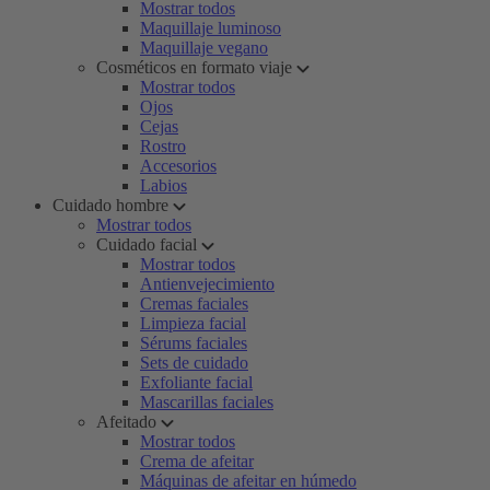
Mostrar todos
Maquillaje luminoso
Maquillaje vegano
Cosméticos en formato viaje
Mostrar todos
Ojos
Cejas
Rostro
Accesorios
Labios
Cuidado hombre
Mostrar todos
Cuidado facial
Mostrar todos
Antienvejecimiento
Cremas faciales
Limpieza facial
Sérums faciales
Sets de cuidado
Exfoliante facial
Mascarillas faciales
Afeitado
Mostrar todos
Crema de afeitar
Máquinas de afeitar en húmedo