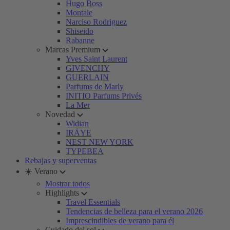
Hugo Boss
Montale
Narciso Rodriguez
Shiseido
Rabanne
Marcas Premium
Yves Saint Laurent
GIVENCHY
GUERLAIN
Parfums de Marly
INITIO Parfums Privés
La Mer
Novedad
Widian
IRÄYE
NEST NEW YORK
TYPEBEA
Rebajas y superventas
☀️ Verano
Mostrar todos
Highlights
Travel Essentials
Tendencias de belleza para el verano 2026
Imprescindibles de verano para él
Cuidado del sol