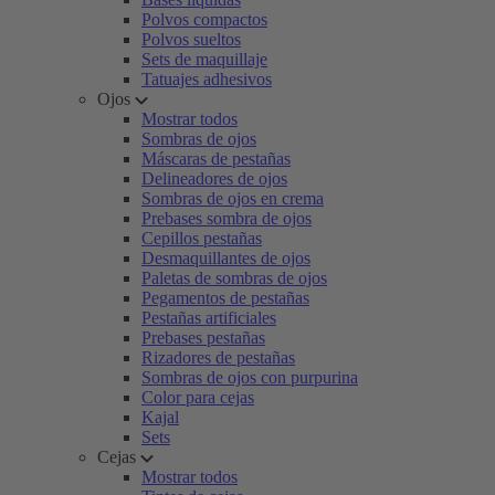
Polvos compactos
Polvos sueltos
Sets de maquillaje
Tatuajes adhesivos
Ojos
Mostrar todos
Sombras de ojos
Máscaras de pestañas
Delineadores de ojos
Sombras de ojos en crema
Prebases sombra de ojos
Cepillos pestañas
Desmaquillantes de ojos
Paletas de sombras de ojos
Pegamentos de pestañas
Pestañas artificiales
Prebases pestañas
Rizadores de pestañas
Sombras de ojos con purpurina
Color para cejas
Kajal
Sets
Cejas
Mostrar todos