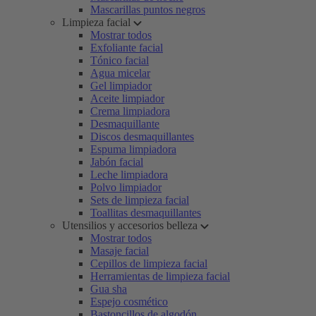
Mascarillas puntos negros
Limpieza facial
Mostrar todos
Exfoliante facial
Tónico facial
Agua micelar
Gel limpiador
Aceite limpiador
Crema limpiadora
Desmaquillante
Discos desmaquillantes
Espuma limpiadora
Jabón facial
Leche limpiadora
Polvo limpiador
Sets de limpieza facial
Toallitas desmaquillantes
Utensilios y accesorios belleza
Mostrar todos
Masaje facial
Cepillos de limpieza facial
Herramientas de limpieza facial
Gua sha
Espejo cosmético
Bastoncillos de algodón