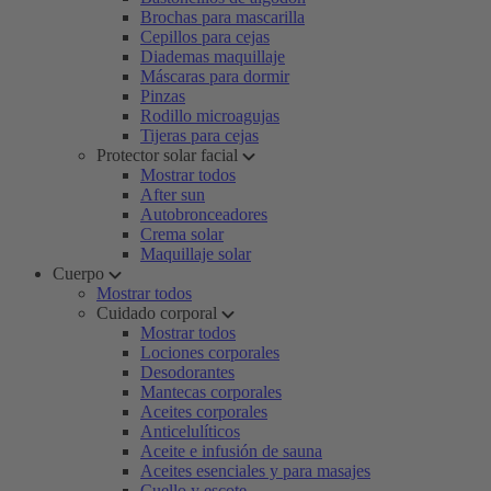
Brochas para mascarilla
Cepillos para cejas
Diademas maquillaje
Máscaras para dormir
Pinzas
Rodillo microagujas
Tijeras para cejas
Protector solar facial
Mostrar todos
After sun
Autobronceadores
Crema solar
Maquillaje solar
Cuerpo
Mostrar todos
Cuidado corporal
Mostrar todos
Lociones corporales
Desodorantes
Mantecas corporales
Aceites corporales
Anticelulíticos
Aceite e infusión de sauna
Aceites esenciales y para masajes
Cuello y escote