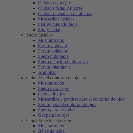
Cuidado con Q10
Cuidado facial 24 horas
Cuidado facial sin parabenos
Mascarillas faciales
Sets de cuidado facial
Spray facial
Suero facial
Mostrar todos
Sérum antiedad
Sérum colágeno
Suero hidratante
Suero de ácido hialurónico
Sérum vitamina c
Ampollas
Cuidado del contorno de ojos
Mostrar todos
Suero para cejas
Crema de ojos
Mascarillas y parches para el contorno de ojos
Sérum para el contorno de ojos
Suero para pestañas
Gel para los ojos
Cuidado de los labios
Mostrar todos
Bálsamo labial