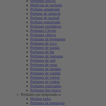
Perfumes frescos
Molécula de perfume
Perfume amaderado
Perfume de almizcle
Perfume de pachulí
Perfume empolvado
Perfumes aromáticos
Perfumes Chypre
Perfumes citricos
Perfumes de bergamota
Perfumes de coco
Perfumes de jazmín
Perfumes de lila
Perfumes de manzana
Perfumes de oud
Perfumes de rosas
Perfumes de sándalo
Perfumes de vainilla
Perfumes de vetiver
Perfumes de violeta
Perfumes especiados
Perfumes lino fresco
Perfumes por temporada
Mostrar todos
Perfumes de primavera