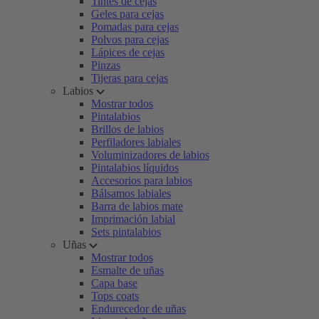
Tintes de cejas
Geles para cejas
Pomadas para cejas
Polvos para cejas
Lápices de cejas
Pinzas
Tijeras para cejas
Labios
Mostrar todos
Pintalabios
Brillos de labios
Perfiladores labiales
Voluminizadores de labios
Pintalabios líquidos
Accesorios para labios
Bálsamos labiales
Barra de labios mate
Imprimación labial
Sets pintalabios
Uñas
Mostrar todos
Esmalte de uñas
Capa base
Tops coats
Endurecedor de uñas