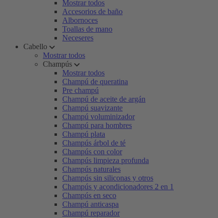
Mostrar todos
Accesorios de baño
Albornoces
Toallas de mano
Neceseres
Cabello
Mostrar todos
Champús
Mostrar todos
Champú de queratina
Pre champú
Champú de aceite de argán
Champú suavizante
Champú voluminizador
Champú para hombres
Champú plata
Champús árbol de té
Champús con color
Champús limpieza profunda
Champús naturales
Champús sin siliconas y otros
Champús y acondicionadores 2 en 1
Champús en seco
Champú anticaspa
Champú reparador