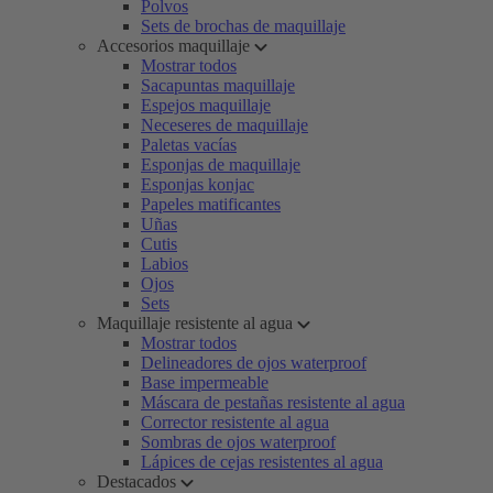
Polvos
Sets de brochas de maquillaje
Accesorios maquillaje
Mostrar todos
Sacapuntas maquillaje
Espejos maquillaje
Neceseres de maquillaje
Paletas vacías
Esponjas de maquillaje
Esponjas konjac
Papeles matificantes
Uñas
Cutis
Labios
Ojos
Sets
Maquillaje resistente al agua
Mostrar todos
Delineadores de ojos waterproof
Base impermeable
Máscara de pestañas resistente al agua
Corrector resistente al agua
Sombras de ojos waterproof
Lápices de cejas resistentes al agua
Destacados