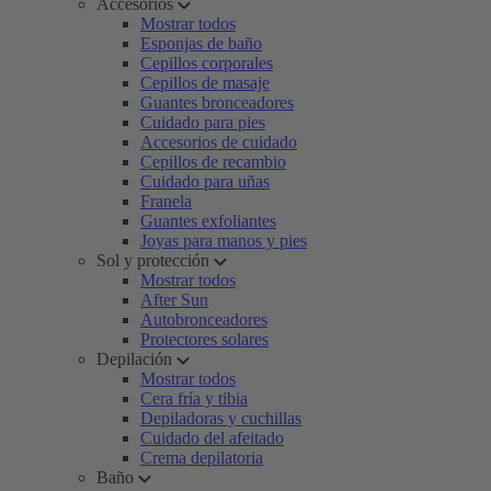
Accesorios
Mostrar todos
Esponjas de baño
Cepillos corporales
Cepillos de masaje
Guantes bronceadores
Cuidado para pies
Accesorios de cuidado
Cepillos de recambio
Cuidado para uñas
Franela
Guantes exfoliantes
Joyas para manos y pies
Sol y protección
Mostrar todos
After Sun
Autobronceadores
Protectores solares
Depilación
Mostrar todos
Cera fría y tibia
Depiladoras y cuchillas
Cuidado del afeitado
Crema depilatoria
Baño