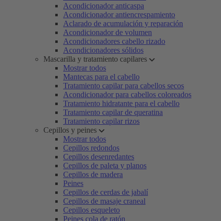
Acondicionador anticaspa
Acondicionador antiencrespamiento
Aclarado de acumulación y reparación
Acondicionador de volumen
Acondicionadores cabello rizado
Acondicionadores sólidos
Mascarilla y tratamiento capilares
Mostrar todos
Mantecas para el cabello
Tratamiento capilar para cabellos secos
Acondicionador para cabellos coloreados
Tratamiento hidratante para el cabello
Tratamiento capilar de queratina
Tratamiento capilar rizos
Cepillos y peines
Mostrar todos
Cepillos redondos
Cepillos desenredantes
Cepillos de paleta y planos
Cepillos de madera
Peines
Cepillos de cerdas de jabalí
Cepillos de masaje craneal
Cepillos esqueleto
Peines cola de ratón