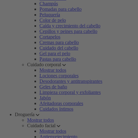
Champús
Pomadas para cabello
Peluquería
Color de pelo
Caída y crecimiento del cabello
Cepillos y peines para cabello
Cortapelos
Cremas para cabello
Cuidado del cabello
Gel para el pelo
Pastas para cabello
Cuidado corporal
Mostrar todos
Lociones corporales
Desodorantes y antitranspirantes
Geles de baño
Limpieza corporal y exfoliantes
Jabón
Afeitadoras corporales
Cuidados íntimos
Droguería
Mostrar todos
Cuidado facial
Mostrar todos
Antienvejecimiento