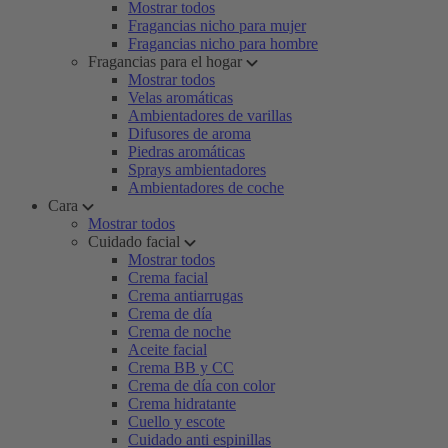
Mostrar todos
Fragancias nicho para mujer
Fragancias nicho para hombre
Fragancias para el hogar
Mostrar todos
Velas aromáticas
Ambientadores de varillas
Difusores de aroma
Piedras aromáticas
Sprays ambientadores
Ambientadores de coche
Cara
Mostrar todos
Cuidado facial
Mostrar todos
Crema facial
Crema antiarrugas
Crema de día
Crema de noche
Aceite facial
Crema BB y CC
Crema de día con color
Crema hidratante
Cuello y escote
Cuidado anti espinillas