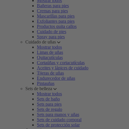
Mostrar todos
Bañeras para pies
Cremas para pies
Mascarillas para pies
Exfoliantes para pies
Productos quita callos
Cuidado de pies
Spray para pies
Cuidado de uñas
Mostrar todos
Limas de uñas
Quitacutículas
Cortaúñas y cortacutículas
Aceites y lápices de cuidado
Tijeras de uñas
Endurecedor de uñas
Pintauñas
Sets de belleza
Mostrar todos
Sets de baño
Sets para pies
Sets de regalo
Sets para manos y uñas
Sets de cuidado corporal
Sets de protección solar