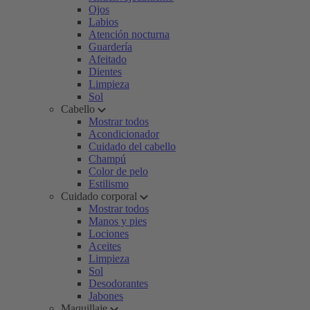
Ojos
Labios
Atención nocturna
Guardería
Afeitado
Dientes
Limpieza
Sol
Cabello
Mostrar todos
Acondicionador
Cuidado del cabello
Champú
Color de pelo
Estilismo
Cuidado corporal
Mostrar todos
Manos y pies
Lociones
Aceites
Limpieza
Sol
Desodorantes
Jabones
Maquillaje