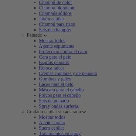
Champú de color
Champú hidratante
Champús sólidos
Jabón capilar
Champú para rizos
Sets de champús
Peinado
Mostrar todos
Agente espumante
Protección contra el calor
Cera para el pelo
Espráis peinado
Retoca raíces
Cremas capilares y de peinado
Gominas y geles
Lacas para el pelo
Máscara para el cabello
Polvos para el cabello
Sets de peinado
Spray ondas surferas
Cuidado capilar sin aclarado
Mostrar todos
Aceite capilar
Suero capilar
Tratamientos en spray