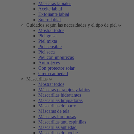
Máscaras labiales
Aceite labial
Exfoliante labial
Suero labial
Cuidados según las necesidades y el tipo de piel
Mostrar todos
Piel grasa
Piel mixta
Piel sensible
Piel seca
Piel con impurezas
Antirojeces
Con protector solar
Crema antiedad
Mascarillas
Mostrar todos
Máscaras para ojos y labios
Mascarillas hidratantes
Mascarillas limpiadoras
Mascarillas de barro
Máscaras de tela
Máscaras luminosas
Mascarillas anti espinillas
Mascarillas antiedad
Mascarillas de noche