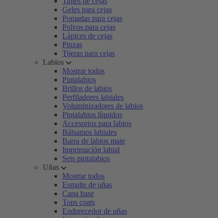
Tintes de cejas
Geles para cejas
Pomadas para cejas
Polvos para cejas
Lápices de cejas
Pinzas
Tijeras para cejas
Labios
Mostrar todos
Pintalabios
Brillos de labios
Perfiladores labiales
Voluminizadores de labios
Pintalabios líquidos
Accesorios para labios
Bálsamos labiales
Barra de labios mate
Imprimación labial
Sets pintalabios
Uñas
Mostrar todos
Esmalte de uñas
Capa base
Tops coats
Endurecedor de uñas