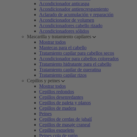
Acondicionador anticaspa
Acondicionador antiencrespamiento
Aclarado de acumulación y reparación
Acondicionador de volumen
Acondicionadores cabello rizado
Acondicionadores sólidos
Mascarilla y tratamiento capilares
Mostrar todos
Mantecas para el cabello
Tratamiento capilar para cabellos secos
Acondicionador para cabellos coloreados
Tratamiento hidratante para el cabello
Tratamiento capilar de queratina
Tratamiento capilar rizos
Cepillos y peines
Mostrar todos
Cepillos redondos
Cepillos desenredantes
Cepillos de paleta y planos
Cepillos de madera
Peines
Cepillos de cerdas de jabalí
Cepillos de masaje craneal
Cepillos esqueleto
Peines cola de ratón