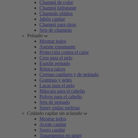
Champú de color
Champú hidratante
Champús sólidos
Jabón capilar
Champú para rizos
Sets de champús
Peinado
Mostrar todos
Agente espumante
Protección contra el calor
Cera para el pelo
Espráis peinado
Retoca raíces
Cremas capilares y de peinado
Gominas y geles
Lacas para el pelo
Máscara para el cabello
Polvos para el cabello
Sets de peinado
Spray ondas surferas
Cuidado capilar sin aclarado
Mostrar todos
Aceite capilar
Suero capilar
Tratamientos en spray