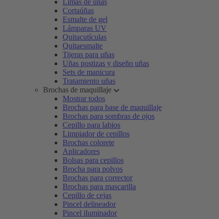
Limas de uñas
Cortaúñas
Esmalte de gel
Lámparas UV
Quitacutículas
Quitaesmalte
Tijeras para uñas
Uñas postizas y diseño uñas
Sets de manicura
Tratamiento uñas
Brochas de maquillaje
Mostrar todos
Brochas para base de maquillaje
Brochas para sombras de ojos
Cepillo para labios
Limpiador de cepillos
Brochas colorete
Aplicadores
Bolsas para cepillos
Brocha para polvos
Brochas para corrector
Brochas para mascarilla
Cepillo de cejas
Pincel delineador
Pincel iluminador