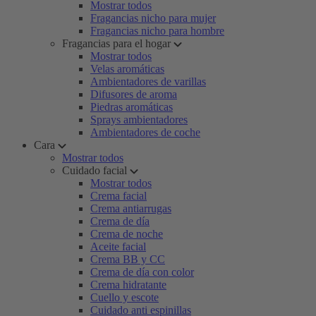
Mostrar todos
Fragancias nicho para mujer
Fragancias nicho para hombre
Fragancias para el hogar
Mostrar todos
Velas aromáticas
Ambientadores de varillas
Difusores de aroma
Piedras aromáticas
Sprays ambientadores
Ambientadores de coche
Cara
Mostrar todos
Cuidado facial
Mostrar todos
Crema facial
Crema antiarrugas
Crema de día
Crema de noche
Aceite facial
Crema BB y CC
Crema de día con color
Crema hidratante
Cuello y escote
Cuidado anti espinillas