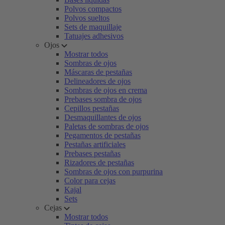
Polvos compactos
Polvos sueltos
Sets de maquillaje
Tatuajes adhesivos
Ojos
Mostrar todos
Sombras de ojos
Máscaras de pestañas
Delineadores de ojos
Sombras de ojos en crema
Prebases sombra de ojos
Cepillos pestañas
Desmaquillantes de ojos
Paletas de sombras de ojos
Pegamentos de pestañas
Pestañas artificiales
Prebases pestañas
Rizadores de pestañas
Sombras de ojos con purpurina
Color para cejas
Kajal
Sets
Cejas
Mostrar todos