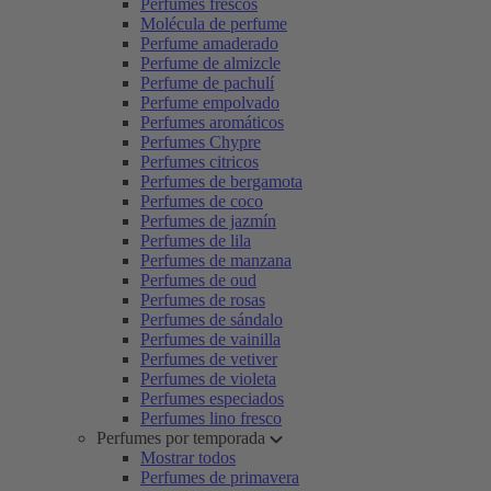
Perfumes frescos
Molécula de perfume
Perfume amaderado
Perfume de almizcle
Perfume de pachulí
Perfume empolvado
Perfumes aromáticos
Perfumes Chypre
Perfumes citricos
Perfumes de bergamota
Perfumes de coco
Perfumes de jazmín
Perfumes de lila
Perfumes de manzana
Perfumes de oud
Perfumes de rosas
Perfumes de sándalo
Perfumes de vainilla
Perfumes de vetiver
Perfumes de violeta
Perfumes especiados
Perfumes lino fresco
Perfumes por temporada
Mostrar todos
Perfumes de primavera