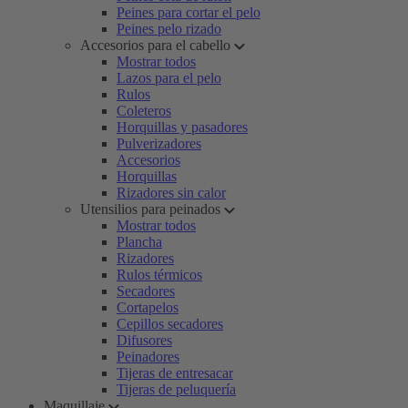
Peines para cortar el pelo
Peines pelo rizado
Accesorios para el cabello
Mostrar todos
Lazos para el pelo
Rulos
Coleteros
Horquillas y pasadores
Pulverizadores
Accesorios
Horquillas
Rizadores sin calor
Utensilios para peinados
Mostrar todos
Plancha
Rizadores
Rulos térmicos
Secadores
Cortapelos
Cepillos secadores
Difusores
Peinadores
Tijeras de entresacar
Tijeras de peluquería
Maquillaje