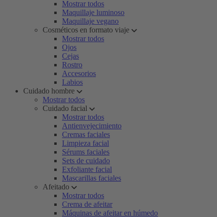
Mostrar todos
Maquillaje luminoso
Maquillaje vegano
Cosméticos en formato viaje
Mostrar todos
Ojos
Cejas
Rostro
Accesorios
Labios
Cuidado hombre
Mostrar todos
Cuidado facial
Mostrar todos
Antienvejecimiento
Cremas faciales
Limpieza facial
Sérums faciales
Sets de cuidado
Exfoliante facial
Mascarillas faciales
Afeitado
Mostrar todos
Crema de afeitar
Máquinas de afeitar en húmedo