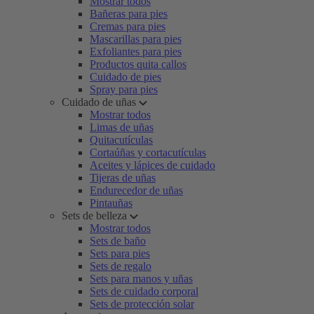
Mostrar todos
Bañeras para pies
Cremas para pies
Mascarillas para pies
Exfoliantes para pies
Productos quita callos
Cuidado de pies
Spray para pies
Cuidado de uñas
Mostrar todos
Limas de uñas
Quitacutículas
Cortaúñas y cortacutículas
Aceites y lápices de cuidado
Tijeras de uñas
Endurecedor de uñas
Pintauñas
Sets de belleza
Mostrar todos
Sets de baño
Sets para pies
Sets de regalo
Sets para manos y uñas
Sets de cuidado corporal
Sets de protección solar