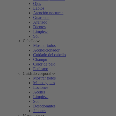
Ojos
Labios
Atención nocturna
Guardería
Afeitado
Dientes
Limpieza
Sol
Cabello
Mostrar todos
Acondicionador
Cuidado del cabello
Champú
Color de pelo
Estilismo
Cuidado corporal
Mostrar todos
Manos y pies
Lociones
Aceites
Limpieza
Sol
Desodorantes
Jabones
Maquillaje