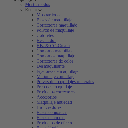
Mostrar todos
Rostro
Mostrar todos
Bases de maquillaje
Correctores maquillaje
Polvos de maquillaje
Coloretes
Resaltador
BB- & CC-Cream
Contorno maquillaje
Contornos maquillaje
Correctores de color
Desmaquillante
Fijadores de maquillaje
Maquillaje camuflaje
Polvos de maquillajes minerales
Prebases maquillaje
Productos correctores
Accesorios
Maquillaje antiedad
Bronceadores
Bases compactas
Bases en crema
Productos de efecto
Bases líquidas