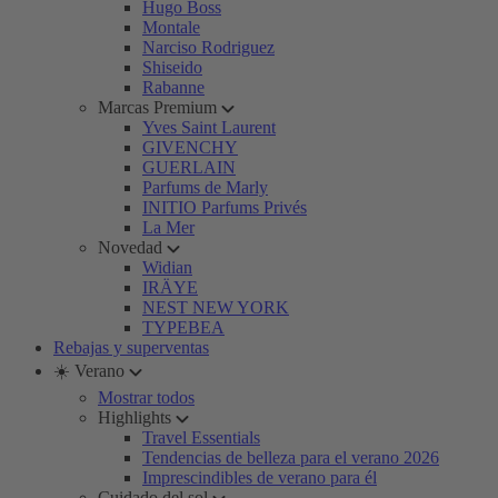
Hugo Boss
Montale
Narciso Rodriguez
Shiseido
Rabanne
Marcas Premium
Yves Saint Laurent
GIVENCHY
GUERLAIN
Parfums de Marly
INITIO Parfums Privés
La Mer
Novedad
Widian
IRÄYE
NEST NEW YORK
TYPEBEA
Rebajas y superventas
☀️ Verano
Mostrar todos
Highlights
Travel Essentials
Tendencias de belleza para el verano 2026
Imprescindibles de verano para él
Cuidado del sol