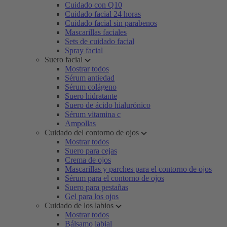
Cuidado con Q10
Cuidado facial 24 horas
Cuidado facial sin parabenos
Mascarillas faciales
Sets de cuidado facial
Spray facial
Suero facial
Mostrar todos
Sérum antiedad
Sérum colágeno
Suero hidratante
Suero de ácido hialurónico
Sérum vitamina c
Ampollas
Cuidado del contorno de ojos
Mostrar todos
Suero para cejas
Crema de ojos
Mascarillas y parches para el contorno de ojos
Sérum para el contorno de ojos
Suero para pestañas
Gel para los ojos
Cuidado de los labios
Mostrar todos
Bálsamo labial