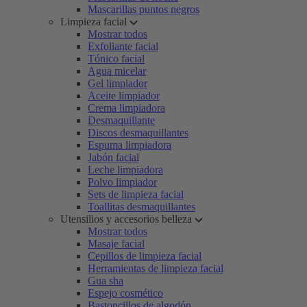
Mascarillas puntos negros
Limpieza facial
Mostrar todos
Exfoliante facial
Tónico facial
Agua micelar
Gel limpiador
Aceite limpiador
Crema limpiadora
Desmaquillante
Discos desmaquillantes
Espuma limpiadora
Jabón facial
Leche limpiadora
Polvo limpiador
Sets de limpieza facial
Toallitas desmaquillantes
Utensilios y accesorios belleza
Mostrar todos
Masaje facial
Cepillos de limpieza facial
Herramientas de limpieza facial
Gua sha
Espejo cosmético
Bastoncillos de algodón