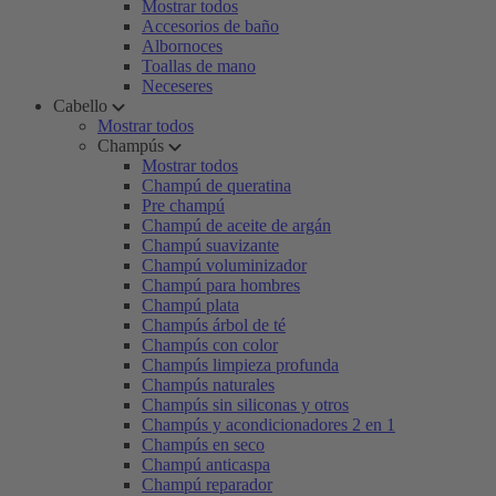
Mostrar todos
Accesorios de baño
Albornoces
Toallas de mano
Neceseres
Cabello
Mostrar todos
Champús
Mostrar todos
Champú de queratina
Pre champú
Champú de aceite de argán
Champú suavizante
Champú voluminizador
Champú para hombres
Champú plata
Champús árbol de té
Champús con color
Champús limpieza profunda
Champús naturales
Champús sin siliconas y otros
Champús y acondicionadores 2 en 1
Champús en seco
Champú anticaspa
Champú reparador