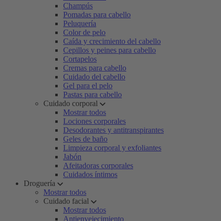
Champús
Pomadas para cabello
Peluquería
Color de pelo
Caída y crecimiento del cabello
Cepillos y peines para cabello
Cortapelos
Cremas para cabello
Cuidado del cabello
Gel para el pelo
Pastas para cabello
Cuidado corporal
Mostrar todos
Lociones corporales
Desodorantes y antitranspirantes
Geles de baño
Limpieza corporal y exfoliantes
Jabón
Afeitadoras corporales
Cuidados íntimos
Droguería
Mostrar todos
Cuidado facial
Mostrar todos
Antienvejecimiento