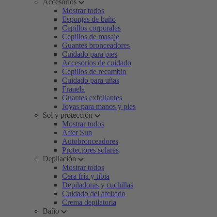
Accesorios
Mostrar todos
Esponjas de baño
Cepillos corporales
Cepillos de masaje
Guantes bronceadores
Cuidado para pies
Accesorios de cuidado
Cepillos de recambio
Cuidado para uñas
Franela
Guantes exfoliantes
Joyas para manos y pies
Sol y protección
Mostrar todos
After Sun
Autobronceadores
Protectores solares
Depilación
Mostrar todos
Cera fría y tibia
Depiladoras y cuchillas
Cuidado del afeitado
Crema depilatoria
Baño