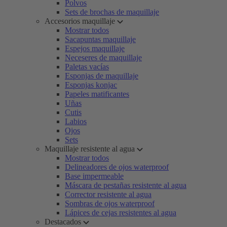
Polvos
Sets de brochas de maquillaje
Accesorios maquillaje
Mostrar todos
Sacapuntas maquillaje
Espejos maquillaje
Neceseres de maquillaje
Paletas vacías
Esponjas de maquillaje
Esponjas konjac
Papeles matificantes
Uñas
Cutis
Labios
Ojos
Sets
Maquillaje resistente al agua
Mostrar todos
Delineadores de ojos waterproof
Base impermeable
Máscara de pestañas resistente al agua
Corrector resistente al agua
Sombras de ojos waterproof
Lápices de cejas resistentes al agua
Destacados