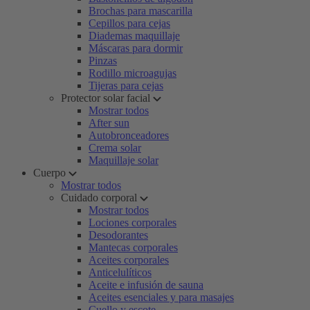
Brochas para mascarilla
Cepillos para cejas
Diademas maquillaje
Máscaras para dormir
Pinzas
Rodillo microagujas
Tijeras para cejas
Protector solar facial
Mostrar todos
After sun
Autobronceadores
Crema solar
Maquillaje solar
Cuerpo
Mostrar todos
Cuidado corporal
Mostrar todos
Lociones corporales
Desodorantes
Mantecas corporales
Aceites corporales
Anticelulíticos
Aceite e infusión de sauna
Aceites esenciales y para masajes
Cuello y escote