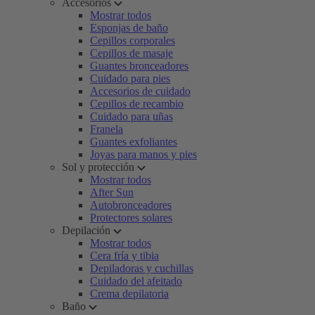
Accesorios
Mostrar todos
Esponjas de baño
Cepillos corporales
Cepillos de masaje
Guantes bronceadores
Cuidado para pies
Accesorios de cuidado
Cepillos de recambio
Cuidado para uñas
Franela
Guantes exfoliantes
Joyas para manos y pies
Sol y protección
Mostrar todos
After Sun
Autobronceadores
Protectores solares
Depilación
Mostrar todos
Cera fría y tibia
Depiladoras y cuchillas
Cuidado del afeitado
Crema depilatoria
Baño