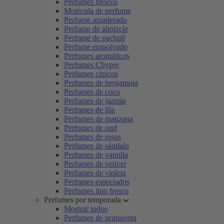
Perfumes frescos
Molécula de perfume
Perfume amaderado
Perfume de almizcle
Perfume de pachulí
Perfume empolvado
Perfumes aromáticos
Perfumes Chypre
Perfumes citricos
Perfumes de bergamota
Perfumes de coco
Perfumes de jazmín
Perfumes de lila
Perfumes de manzana
Perfumes de oud
Perfumes de rosas
Perfumes de sándalo
Perfumes de vainilla
Perfumes de vetiver
Perfumes de violeta
Perfumes especiados
Perfumes lino fresco
Perfumes por temporada
Mostrar todos
Perfumes de primavera