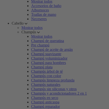
Mostrar todos
Accesorios de baño
Albornoces
Toallas de mano
Neceseres
Cabello
Mostrar todos
Champús
Mostrar todos
Champú de queratina
Pre champú
Champú de aceite de argán
Champú suavizante
Champú voluminizador
Champú para hombres
Champú plata
Champús árbol de té
Champús con color
Champús limpieza profunda
Champús naturales
Champús sin siliconas y otros
Champús y acondicionadores 2 en 1
Champús en seco
Champú anticaspa
Champú reparador