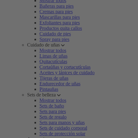
Mostrar todos
Bañeras para pies
Cremas para pies
Mascarillas para pies
Exfoliantes para pies
Productos quita callos
Cuidado de pies
Spray para pies
Cuidado de uñas
Mostrar todos
Limas de uñas
Quitacutículas
Cortaúñas y cortacutículas
Aceites y lápices de cuidado
Tijeras de uñas
Endurecedor de uñas
Pintauñas
Sets de belleza
Mostrar todos
Sets de baño
Sets para pies
Sets de regalo
Sets para manos y uñas
Sets de cuidado corporal
Sets de protección solar