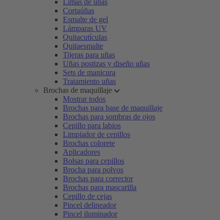
Limas de uñas
Cortaúñas
Esmalte de gel
Lámparas UV
Quitacutículas
Quitaesmalte
Tijeras para uñas
Uñas postizas y diseño uñas
Sets de manicura
Tratamiento uñas
Brochas de maquillaje
Mostrar todos
Brochas para base de maquillaje
Brochas para sombras de ojos
Cepillo para labios
Limpiador de cepillos
Brochas colorete
Aplicadores
Bolsas para cepillos
Brocha para polvos
Brochas para corrector
Brochas para mascarilla
Cepillo de cejas
Pincel delineador
Pincel iluminador