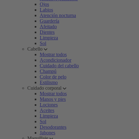
Ojos
Labios
Atención nocturna
Guardería
Afeitado
Dientes
Limpieza
Sol
Cabello
Mostrar todos
Acondicionador
Cuidado del cabello
Champú
Color de pelo
Estilismo
Cuidado corporal
Mostrar todos
Manos y pies
Lociones
Aceites
Limpieza
Sol
Desodorantes
Jabones
Maquillaje