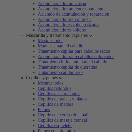
Acondicionador anticaspa
Acondicionador antiencrespamiento
Aclarado de acumulación y reparación
Acondicionador de volumen
Acondicionadores cabello rizado
Acondicionadores sólidos
Mascarilla y tratamiento capilares
Mostrar todos
Mantecas para el cabello
Tratamiento capilar para cabellos secos
Acondicionador para cabellos coloreados
Tratamiento hidratante para el cabello
Tratamiento capilar de queratina
Tratamiento capilar rizos
Cepillos y peines
Mostrar todos
Cepillos redondos
Cepillos desenredantes
Cepillos de paleta y planos
Cepillos de madera
Peines
Cepillos de cerdas de jabalí
Cepillos de masaje craneal
Cepillos esqueleto
Peines cola de ratón