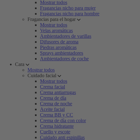
Mostrar todos
Fragancias nicho para mujer
Fragancias nicho para hombre
Fragancias para el hogar
Mostrar todos
Velas aromáticas
Ambientadores de varillas
Difusores de aroma
Piedras aromáticas
Sprays ambientadores
Ambientadores de coche
Cara
Mostrar todos
Cuidado facial
Mostrar todos
Crema facial
Crema antiarrugas
Crema de día
Crema de noche
Aceite facial
Crema BB y CC
Crema de día con color
Crema hidratante
Cuello y escote
Cuidado anti espinillas