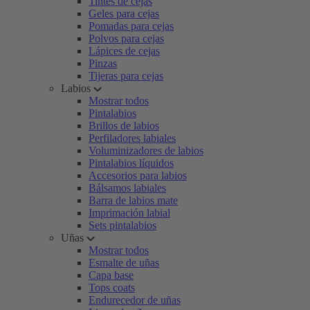
Tintes de cejas
Geles para cejas
Pomadas para cejas
Polvos para cejas
Lápices de cejas
Pinzas
Tijeras para cejas
Labios
Mostrar todos
Pintalabios
Brillos de labios
Perfiladores labiales
Voluminizadores de labios
Pintalabios líquidos
Accesorios para labios
Bálsamos labiales
Barra de labios mate
Imprimación labial
Sets pintalabios
Uñas
Mostrar todos
Esmalte de uñas
Capa base
Tops coats
Endurecedor de uñas