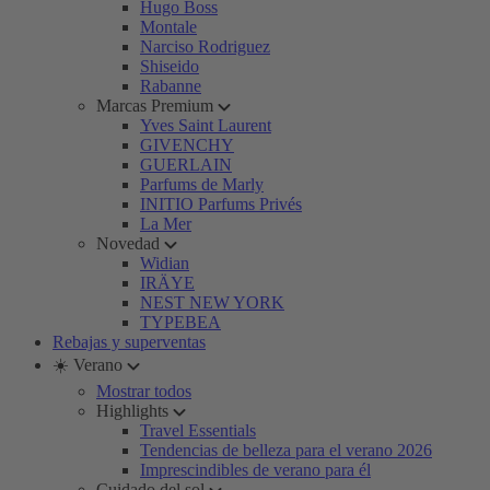
Hugo Boss
Montale
Narciso Rodriguez
Shiseido
Rabanne
Marcas Premium
Yves Saint Laurent
GIVENCHY
GUERLAIN
Parfums de Marly
INITIO Parfums Privés
La Mer
Novedad
Widian
IRÄYE
NEST NEW YORK
TYPEBEA
Rebajas y superventas
☀️ Verano
Mostrar todos
Highlights
Travel Essentials
Tendencias de belleza para el verano 2026
Imprescindibles de verano para él
Cuidado del sol