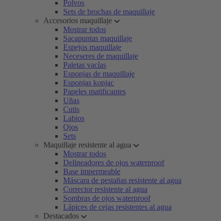
Polvos
Sets de brochas de maquillaje
Accesorios maquillaje
Mostrar todos
Sacapuntas maquillaje
Espejos maquillaje
Neceseres de maquillaje
Paletas vacías
Esponjas de maquillaje
Esponjas konjac
Papeles matificantes
Uñas
Cutis
Labios
Ojos
Sets
Maquillaje resistente al agua
Mostrar todos
Delineadores de ojos waterproof
Base impermeable
Máscara de pestañas resistente al agua
Corrector resistente al agua
Sombras de ojos waterproof
Lápices de cejas resistentes al agua
Destacados