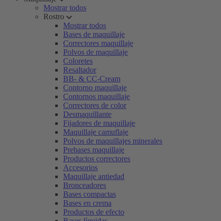
Mostrar todos
Rostro
Mostrar todos
Bases de maquillaje
Correctores maquillaje
Polvos de maquillaje
Coloretes
Resaltador
BB- & CC-Cream
Contorno maquillaje
Contornos maquillaje
Correctores de color
Desmaquillante
Fijadores de maquillaje
Maquillaje camuflaje
Polvos de maquillajes minerales
Prebases maquillaje
Productos correctores
Accesorios
Maquillaje antiedad
Bronceadores
Bases compactas
Bases en crema
Productos de efecto
Bases líquidas