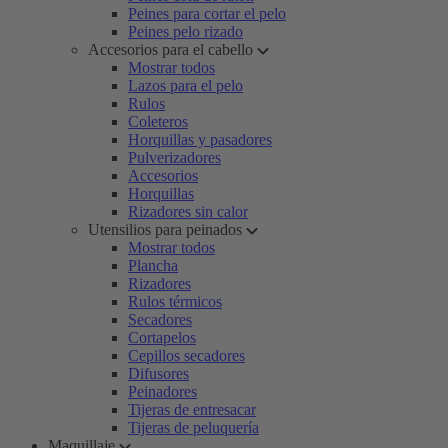
Peines para cortar el pelo
Peines pelo rizado
Accesorios para el cabello
Mostrar todos
Lazos para el pelo
Rulos
Coleteros
Horquillas y pasadores
Pulverizadores
Accesorios
Horquillas
Rizadores sin calor
Utensilios para peinados
Mostrar todos
Plancha
Rizadores
Rulos térmicos
Secadores
Cortapelos
Cepillos secadores
Difusores
Peinadores
Tijeras de entresacar
Tijeras de peluquería
Maquillaje