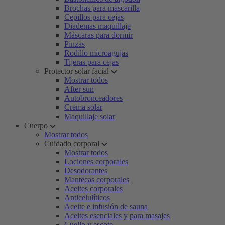
Brochas para mascarilla
Cepillos para cejas
Diademas maquillaje
Máscaras para dormir
Pinzas
Rodillo microagujas
Tijeras para cejas
Protector solar facial
Mostrar todos
After sun
Autobronceadores
Crema solar
Maquillaje solar
Cuerpo
Mostrar todos
Cuidado corporal
Mostrar todos
Lociones corporales
Desodorantes
Mantecas corporales
Aceites corporales
Anticelulíticos
Aceite e infusión de sauna
Aceites esenciales y para masajes
Cuello y escote