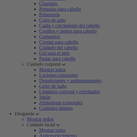
Champús
Pomadas para cabello
Peluquería
Color de pelo
Caída y crecimiento del cabello
Cepillos y peines para cabello
Cortapelos
Cremas para cabello
Cuidado del cabello
Gel para el pelo
Pastas para cabello
Cuidado corporal
Mostrar todos
Lociones corporales
Desodorantes y antitranspirantes
Geles de baño
Limpieza corporal y exfoliantes
Jabón
Afeitadoras corporales
Cuidados íntimos
Droguería
Mostrar todos
Cuidado facial
Mostrar todos
Antienvejecimiento