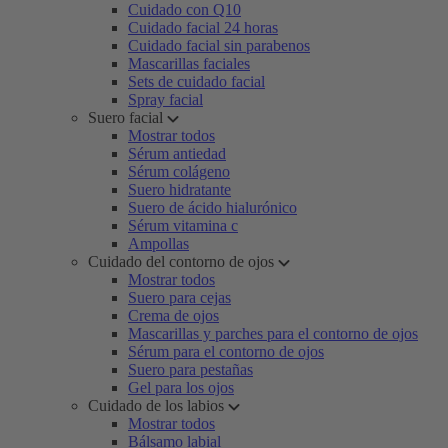
Cuidado con Q10
Cuidado facial 24 horas
Cuidado facial sin parabenos
Mascarillas faciales
Sets de cuidado facial
Spray facial
Suero facial
Mostrar todos
Sérum antiedad
Sérum colágeno
Suero hidratante
Suero de ácido hialurónico
Sérum vitamina c
Ampollas
Cuidado del contorno de ojos
Mostrar todos
Suero para cejas
Crema de ojos
Mascarillas y parches para el contorno de ojos
Sérum para el contorno de ojos
Suero para pestañas
Gel para los ojos
Cuidado de los labios
Mostrar todos
Bálsamo labial