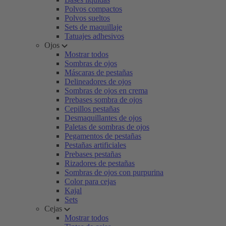
Polvos compactos
Polvos sueltos
Sets de maquillaje
Tatuajes adhesivos
Ojos
Mostrar todos
Sombras de ojos
Máscaras de pestañas
Delineadores de ojos
Sombras de ojos en crema
Prebases sombra de ojos
Cepillos pestañas
Desmaquillantes de ojos
Paletas de sombras de ojos
Pegamentos de pestañas
Pestañas artificiales
Prebases pestañas
Rizadores de pestañas
Sombras de ojos con purpurina
Color para cejas
Kajal
Sets
Cejas
Mostrar todos