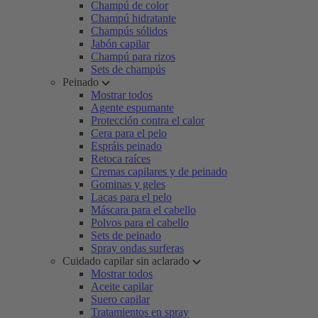
Champú de color
Champú hidratante
Champús sólidos
Jabón capilar
Champú para rizos
Sets de champús
Peinado
Mostrar todos
Agente espumante
Protección contra el calor
Cera para el pelo
Espráis peinado
Retoca raíces
Cremas capilares y de peinado
Gominas y geles
Lacas para el pelo
Máscara para el cabello
Polvos para el cabello
Sets de peinado
Spray ondas surferas
Cuidado capilar sin aclarado
Mostrar todos
Aceite capilar
Suero capilar
Tratamientos en spray