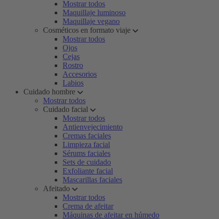
Mostrar todos
Maquillaje luminoso
Maquillaje vegano
Cosméticos en formato viaje
Mostrar todos
Ojos
Cejas
Rostro
Accesorios
Labios
Cuidado hombre
Mostrar todos
Cuidado facial
Mostrar todos
Antienvejecimiento
Cremas faciales
Limpieza facial
Sérums faciales
Sets de cuidado
Exfoliante facial
Mascarillas faciales
Afeitado
Mostrar todos
Crema de afeitar
Máquinas de afeitar en húmedo