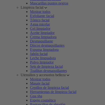
Mascarillas puntos negros
Limpieza facial
Mostrar todos
Exfoliante facial
Tónico facial
Agua micelar
Gel limpiador
Aceite limpiador
Crema limpiadora
Desmaquillante
Discos desmaquillantes
Espuma limpiadora
Jabón facial
Leche limpiadora
Polvo limpiador
Sets de limpieza facial
Toallitas desmaquillantes
Utensilios y accesorios belleza
Mostrar todos
Masaje facial
Cepillos de limpieza facial
Herramientas de limpieza facial
Gua sha
Espejo cosmético
Bastoncillos de algodón