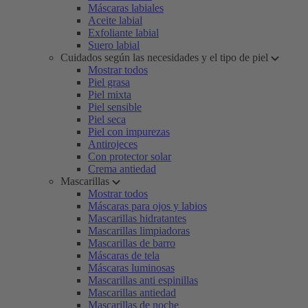
Máscaras labiales
Aceite labial
Exfoliante labial
Suero labial
Cuidados según las necesidades y el tipo de piel
Mostrar todos
Piel grasa
Piel mixta
Piel sensible
Piel seca
Piel con impurezas
Antirojeces
Con protector solar
Crema antiedad
Mascarillas
Mostrar todos
Máscaras para ojos y labios
Mascarillas hidratantes
Mascarillas limpiadoras
Mascarillas de barro
Máscaras de tela
Máscaras luminosas
Mascarillas anti espinillas
Mascarillas antiedad
Mascarillas de noche