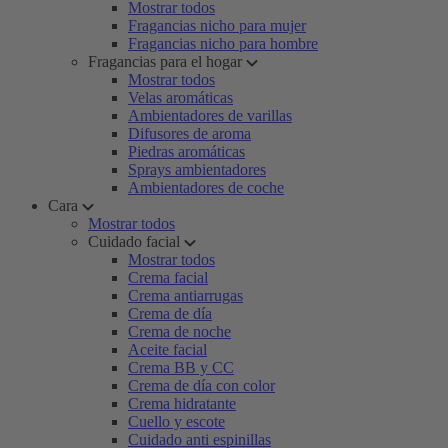
Mostrar todos
Fragancias nicho para mujer
Fragancias nicho para hombre
Fragancias para el hogar
Mostrar todos
Velas aromáticas
Ambientadores de varillas
Difusores de aroma
Piedras aromáticas
Sprays ambientadores
Ambientadores de coche
Cara
Mostrar todos
Cuidado facial
Mostrar todos
Crema facial
Crema antiarrugas
Crema de día
Crema de noche
Aceite facial
Crema BB y CC
Crema de día con color
Crema hidratante
Cuello y escote
Cuidado anti espinillas