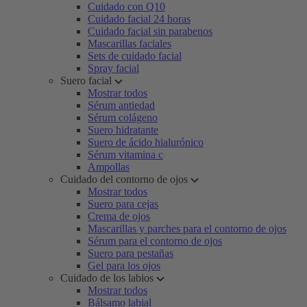
Cuidado con Q10
Cuidado facial 24 horas
Cuidado facial sin parabenos
Mascarillas faciales
Sets de cuidado facial
Spray facial
Suero facial
Mostrar todos
Sérum antiedad
Sérum colágeno
Suero hidratante
Suero de ácido hialurónico
Sérum vitamina c
Ampollas
Cuidado del contorno de ojos
Mostrar todos
Suero para cejas
Crema de ojos
Mascarillas y parches para el contorno de ojos
Sérum para el contorno de ojos
Suero para pestañas
Gel para los ojos
Cuidado de los labios
Mostrar todos
Bálsamo labial