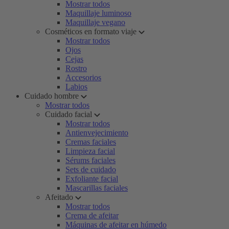
Mostrar todos
Maquillaje luminoso
Maquillaje vegano
Cosméticos en formato viaje
Mostrar todos
Ojos
Cejas
Rostro
Accesorios
Labios
Cuidado hombre
Mostrar todos
Cuidado facial
Mostrar todos
Antienvejecimiento
Cremas faciales
Limpieza facial
Sérums faciales
Sets de cuidado
Exfoliante facial
Mascarillas faciales
Afeitado
Mostrar todos
Crema de afeitar
Máquinas de afeitar en húmedo