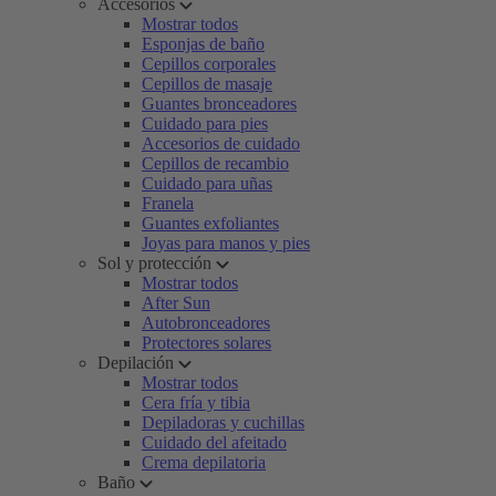
Accesorios
Mostrar todos
Esponjas de baño
Cepillos corporales
Cepillos de masaje
Guantes bronceadores
Cuidado para pies
Accesorios de cuidado
Cepillos de recambio
Cuidado para uñas
Franela
Guantes exfoliantes
Joyas para manos y pies
Sol y protección
Mostrar todos
After Sun
Autobronceadores
Protectores solares
Depilación
Mostrar todos
Cera fría y tibia
Depiladoras y cuchillas
Cuidado del afeitado
Crema depilatoria
Baño