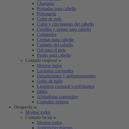
Champús
Pomadas para cabello
Peluquería
Color de pelo
Caída y crecimiento del cabello
Cepillos y peines para cabello
Cortapelos
Cremas para cabello
Cuidado del cabello
Gel para el pelo
Pastas para cabello
Cuidado corporal
Mostrar todos
Lociones corporales
Desodorantes y antitranspirantes
Geles de baño
Limpieza corporal y exfoliantes
Jabón
Afeitadoras corporales
Cuidados íntimos
Droguería
Mostrar todos
Cuidado facial
Mostrar todos
Antienvejecimiento