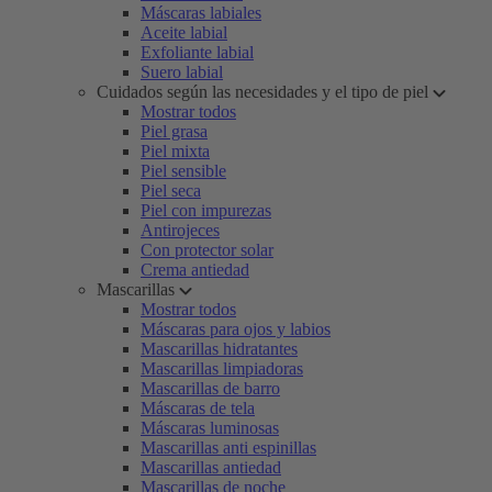
Máscaras labiales
Aceite labial
Exfoliante labial
Suero labial
Cuidados según las necesidades y el tipo de piel
Mostrar todos
Piel grasa
Piel mixta
Piel sensible
Piel seca
Piel con impurezas
Antirojeces
Con protector solar
Crema antiedad
Mascarillas
Mostrar todos
Máscaras para ojos y labios
Mascarillas hidratantes
Mascarillas limpiadoras
Mascarillas de barro
Máscaras de tela
Máscaras luminosas
Mascarillas anti espinillas
Mascarillas antiedad
Mascarillas de noche