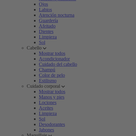
Ojos
Labios
Atención nocturna
Guardería
Afeitado
Dientes
Limpieza
Sol
Cabello
Mostrar todos
Acondicionador
Cuidado del cabello
Champú
Color de pelo
Estilismo
Cuidado corporal
Mostrar todos
Manos y pies
Lociones
Aceites
Limpieza
Sol
Desodorantes
Jabones
Maquillaje