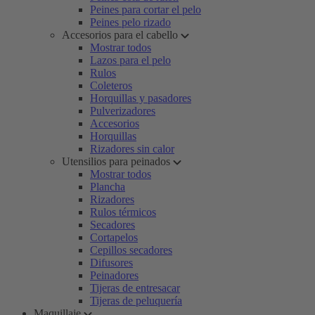
Peines para cortar el pelo
Peines pelo rizado
Accesorios para el cabello
Mostrar todos
Lazos para el pelo
Rulos
Coleteros
Horquillas y pasadores
Pulverizadores
Accesorios
Horquillas
Rizadores sin calor
Utensilios para peinados
Mostrar todos
Plancha
Rizadores
Rulos térmicos
Secadores
Cortapelos
Cepillos secadores
Difusores
Peinadores
Tijeras de entresacar
Tijeras de peluquería
Maquillaje