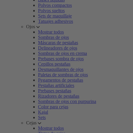
Polvos compactos
Polvos sueltos
Sets de maquillaje
Tatuajes adhesivos
Ojos
Mostrar todos
Sombras de ojos
Máscaras de pestañas
Delineadores de ojos
Sombras de ojos en crema
Prebases sombra de ojos
Cepillos pestañas
Desmaquillantes de ojos
Paletas de sombras de ojos
Pegamentos de pestañas
Pestañas artificiales
Prebases pestañas
Rizadores de pestañas
Sombras de ojos con purpurina
Color para cejas
Kajal
Sets
Cejas
Mostrar todos