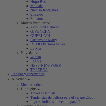
Hugo Boss
Montale
Narciso Rodriguez
Shiseido
Rabanne
Marcas Premium
Yves Saint Laurent
GIVENCHY
GUERLAIN
Parfums de Marly
INITIO Parfums Privés
La Mer
Novedad
Widian
IRÄYE
NEST NEW YORK
TYPEBEA
Rebajas y superventas
☀️ Verano
Mostrar todos
Highlights
Travel Essentials
Tendencias de belleza para el verano 2026
Imprescindibles de verano para él
Cuidado del sol