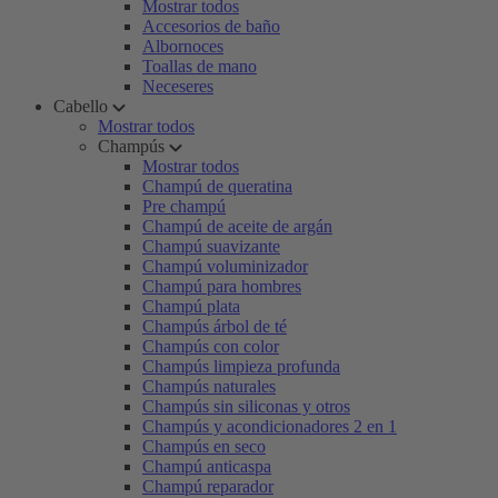
Mostrar todos
Accesorios de baño
Albornoces
Toallas de mano
Neceseres
Cabello
Mostrar todos
Champús
Mostrar todos
Champú de queratina
Pre champú
Champú de aceite de argán
Champú suavizante
Champú voluminizador
Champú para hombres
Champú plata
Champús árbol de té
Champús con color
Champús limpieza profunda
Champús naturales
Champús sin siliconas y otros
Champús y acondicionadores 2 en 1
Champús en seco
Champú anticaspa
Champú reparador