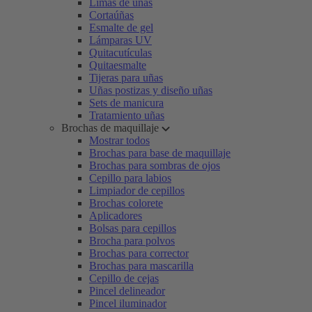
Limas de uñas
Cortaúñas
Esmalte de gel
Lámparas UV
Quitacutículas
Quitaesmalte
Tijeras para uñas
Uñas postizas y diseño uñas
Sets de manicura
Tratamiento uñas
Brochas de maquillaje
Mostrar todos
Brochas para base de maquillaje
Brochas para sombras de ojos
Cepillo para labios
Limpiador de cepillos
Brochas colorete
Aplicadores
Bolsas para cepillos
Brocha para polvos
Brochas para corrector
Brochas para mascarilla
Cepillo de cejas
Pincel delineador
Pincel iluminador