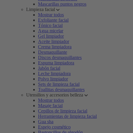
Mascarillas puntos negros
Limpieza facial
Mostrar todos
Exfoliante facial
Tónico facial
Agua micelar
Gel limpiador
Aceite limpiador
Crema limpiadora
Desmaquillante
Discos desmaquillantes
Espuma limpiadora
Jabón facial
Leche limpiadora
Polvo limpiador
Sets de limpieza facial
Toallitas desmaquillantes
Utensilios y accesorios belleza
Mostrar todos
Masaje facial
Cepillos de limpieza facial
Herramientas de limpieza facial
Gua sha
Espejo cosmético
Bastoncillos de algodón