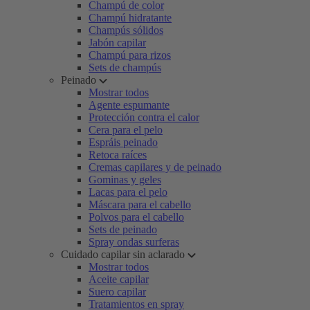
Champú de color
Champú hidratante
Champús sólidos
Jabón capilar
Champú para rizos
Sets de champús
Peinado
Mostrar todos
Agente espumante
Protección contra el calor
Cera para el pelo
Espráis peinado
Retoca raíces
Cremas capilares y de peinado
Gominas y geles
Lacas para el pelo
Máscara para el cabello
Polvos para el cabello
Sets de peinado
Spray ondas surferas
Cuidado capilar sin aclarado
Mostrar todos
Aceite capilar
Suero capilar
Tratamientos en spray