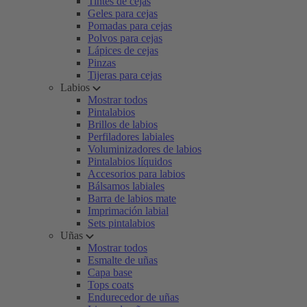
Tintes de cejas
Geles para cejas
Pomadas para cejas
Polvos para cejas
Lápices de cejas
Pinzas
Tijeras para cejas
Labios
Mostrar todos
Pintalabios
Brillos de labios
Perfiladores labiales
Voluminizadores de labios
Pintalabios líquidos
Accesorios para labios
Bálsamos labiales
Barra de labios mate
Imprimación labial
Sets pintalabios
Uñas
Mostrar todos
Esmalte de uñas
Capa base
Tops coats
Endurecedor de uñas