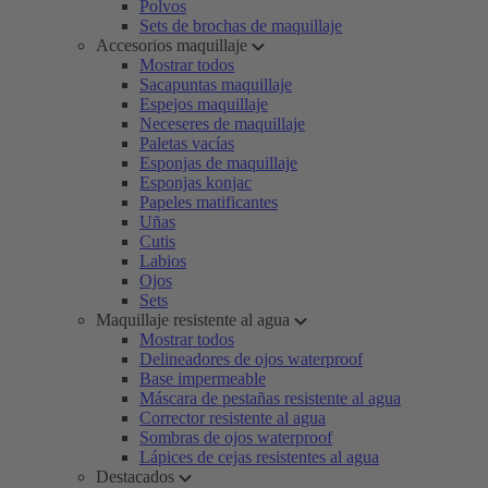
Polvos
Sets de brochas de maquillaje
Accesorios maquillaje
Mostrar todos
Sacapuntas maquillaje
Espejos maquillaje
Neceseres de maquillaje
Paletas vacías
Esponjas de maquillaje
Esponjas konjac
Papeles matificantes
Uñas
Cutis
Labios
Ojos
Sets
Maquillaje resistente al agua
Mostrar todos
Delineadores de ojos waterproof
Base impermeable
Máscara de pestañas resistente al agua
Corrector resistente al agua
Sombras de ojos waterproof
Lápices de cejas resistentes al agua
Destacados