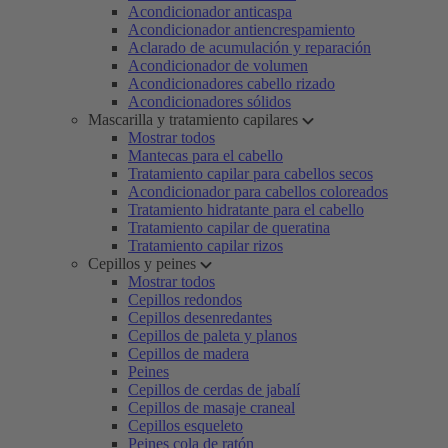
Acondicionador anticaspa
Acondicionador antiencrespamiento
Aclarado de acumulación y reparación
Acondicionador de volumen
Acondicionadores cabello rizado
Acondicionadores sólidos
Mascarilla y tratamiento capilares
Mostrar todos
Mantecas para el cabello
Tratamiento capilar para cabellos secos
Acondicionador para cabellos coloreados
Tratamiento hidratante para el cabello
Tratamiento capilar de queratina
Tratamiento capilar rizos
Cepillos y peines
Mostrar todos
Cepillos redondos
Cepillos desenredantes
Cepillos de paleta y planos
Cepillos de madera
Peines
Cepillos de cerdas de jabalí
Cepillos de masaje craneal
Cepillos esqueleto
Peines cola de ratón