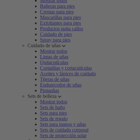
Mostrar todos
Bañeras para pies
Cremas para pies
Mascarillas para pies
Exfoliantes para pies
Productos quita callos
Cuidado de pies
Spray para pies
Cuidado de uñas
Mostrar todos
Limas de uñas
Quitacutículas
Cortaúñas y cortacutículas
Aceites y lápices de cuidado
Tijeras de uñas
Endurecedor de uñas
Pintauñas
Sets de belleza
Mostrar todos
Sets de baño
Sets para pies
Sets de regalo
Sets para manos y uñas
Sets de cuidado corporal
Sets de protección solar