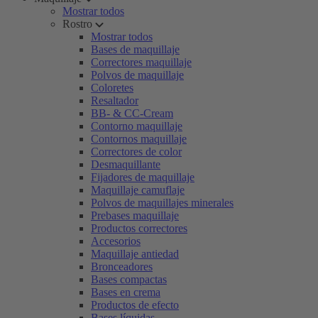
Mostrar todos
Rostro
Mostrar todos
Bases de maquillaje
Correctores maquillaje
Polvos de maquillaje
Coloretes
Resaltador
BB- & CC-Cream
Contorno maquillaje
Contornos maquillaje
Correctores de color
Desmaquillante
Fijadores de maquillaje
Maquillaje camuflaje
Polvos de maquillajes minerales
Prebases maquillaje
Productos correctores
Accesorios
Maquillaje antiedad
Bronceadores
Bases compactas
Bases en crema
Productos de efecto
Bases líquidas