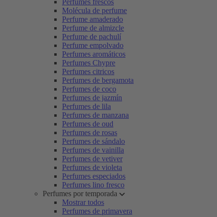
Perfumes frescos
Molécula de perfume
Perfume amaderado
Perfume de almizcle
Perfume de pachulí
Perfume empolvado
Perfumes aromáticos
Perfumes Chypre
Perfumes citricos
Perfumes de bergamota
Perfumes de coco
Perfumes de jazmín
Perfumes de lila
Perfumes de manzana
Perfumes de oud
Perfumes de rosas
Perfumes de sándalo
Perfumes de vainilla
Perfumes de vetiver
Perfumes de violeta
Perfumes especiados
Perfumes lino fresco
Perfumes por temporada
Mostrar todos
Perfumes de primavera