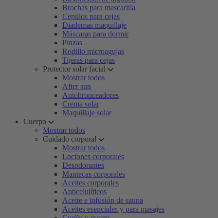
Brochas para mascarilla
Cepillos para cejas
Diademas maquillaje
Máscaras para dormir
Pinzas
Rodillo microagujas
Tijeras para cejas
Protector solar facial
Mostrar todos
After sun
Autobronceadores
Crema solar
Maquillaje solar
Cuerpo
Mostrar todos
Cuidado corporal
Mostrar todos
Lociones corporales
Desodorantes
Mantecas corporales
Aceites corporales
Anticelulíticos
Aceite e infusión de sauna
Aceites esenciales y para masajes
Cuello y escote