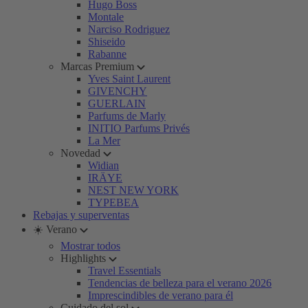
Hugo Boss
Montale
Narciso Rodriguez
Shiseido
Rabanne
Marcas Premium
Yves Saint Laurent
GIVENCHY
GUERLAIN
Parfums de Marly
INITIO Parfums Privés
La Mer
Novedad
Widian
IRÄYE
NEST NEW YORK
TYPEBEA
Rebajas y superventas
☀️ Verano
Mostrar todos
Highlights
Travel Essentials
Tendencias de belleza para el verano 2026
Imprescindibles de verano para él
Cuidado del sol