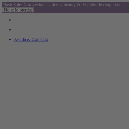
Flash Sale: Aprovecha las ofertas beauty & descubre los superventas
¡No te lo pierdas!
Ayuda & Contacto