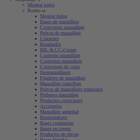
Mostrar todos
Rostro
Mostrar todos
Bases de maquillaje
Correctores maquillaje
Polvos de maquillaje
Coloretes
Resaltador
BB- & CC-Cream
Contorno maquillaje
Contornos maquillaje
Correctores de color
Desmaquillante
Fijadores de maquillaje
Maquillaje camuflaje
Polvos de maquillajes minerales
Prebases maquillaje
Productos correctores
Accesorios
Maquillaje antiedad
Bronceadores
Bases compactas
Bases en crema
Productos de efecto
Bases líquidas