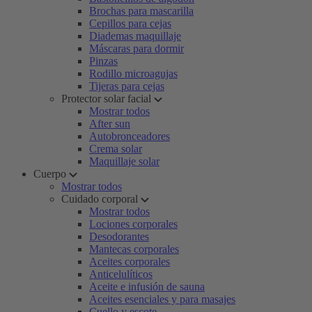
Brochas para mascarilla
Cepillos para cejas
Diademas maquillaje
Máscaras para dormir
Pinzas
Rodillo microagujas
Tijeras para cejas
Protector solar facial
Mostrar todos
After sun
Autobronceadores
Crema solar
Maquillaje solar
Cuerpo
Mostrar todos
Cuidado corporal
Mostrar todos
Lociones corporales
Desodorantes
Mantecas corporales
Aceites corporales
Anticelulíticos
Aceite e infusión de sauna
Aceites esenciales y para masajes
Cuello y escote