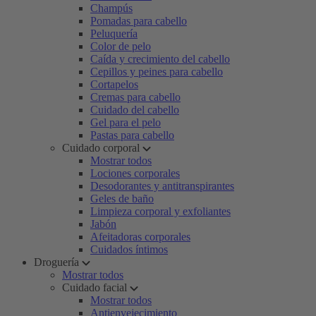
Champús
Pomadas para cabello
Peluquería
Color de pelo
Caída y crecimiento del cabello
Cepillos y peines para cabello
Cortapelos
Cremas para cabello
Cuidado del cabello
Gel para el pelo
Pastas para cabello
Cuidado corporal
Mostrar todos
Lociones corporales
Desodorantes y antitranspirantes
Geles de baño
Limpieza corporal y exfoliantes
Jabón
Afeitadoras corporales
Cuidados íntimos
Droguería
Mostrar todos
Cuidado facial
Mostrar todos
Antienvejecimiento