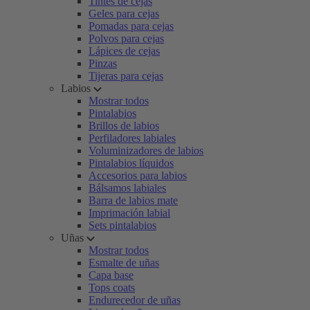
Tintes de cejas
Geles para cejas
Pomadas para cejas
Polvos para cejas
Lápices de cejas
Pinzas
Tijeras para cejas
Labios
Mostrar todos
Pintalabios
Brillos de labios
Perfiladores labiales
Voluminizadores de labios
Pintalabios líquidos
Accesorios para labios
Bálsamos labiales
Barra de labios mate
Imprimación labial
Sets pintalabios
Uñas
Mostrar todos
Esmalte de uñas
Capa base
Tops coats
Endurecedor de uñas