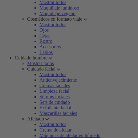
Mostrar todos
Maquillaje luminoso
Maquillaje vegano
Cosméticos en formato viaje
Mostrar todos
Ojos
Cejas
Rostro
Accesorios
Labios
Cuidado hombre
Mostrar todos
Cuidado facial
Mostrar todos
Antienvejecimiento
Cremas faciales
Limpieza facial
Sérums faciales
Sets de cuidado
Exfoliante facial
Mascarillas faciales
Afeitado
Mostrar todos
Crema de afeitar
Máquinas de afeitar en húmedo