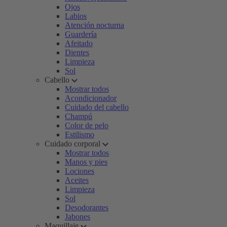
Ojos
Labios
Atención nocturna
Guardería
Afeitado
Dientes
Limpieza
Sol
Cabello
Mostrar todos
Acondicionador
Cuidado del cabello
Champú
Color de pelo
Estilismo
Cuidado corporal
Mostrar todos
Manos y pies
Lociones
Aceites
Limpieza
Sol
Desodorantes
Jabones
Maquillaje