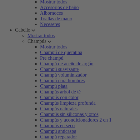
Mostrar todos
Accesorios de baño
Albornoces
Toallas de mano
Neceseres
Cabello
Mostrar todos
Champús
Mostrar todos
Champú de queratina
Pre champú
Champú de aceite de argán
Champú suavizante
Champú voluminizador
Champú para hombres
Champú plata
Champús árbol de té
Champús con color
Champús limpieza profunda
Champús naturales
Champús sin siliconas y otros
Champús y acondicionadores 2 en 1
Champús en seco
Champú anticaspa
Champú reparador