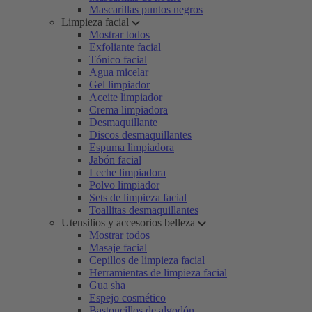
Mascarillas puntos negros
Limpieza facial
Mostrar todos
Exfoliante facial
Tónico facial
Agua micelar
Gel limpiador
Aceite limpiador
Crema limpiadora
Desmaquillante
Discos desmaquillantes
Espuma limpiadora
Jabón facial
Leche limpiadora
Polvo limpiador
Sets de limpieza facial
Toallitas desmaquillantes
Utensilios y accesorios belleza
Mostrar todos
Masaje facial
Cepillos de limpieza facial
Herramientas de limpieza facial
Gua sha
Espejo cosmético
Bastoncillos de algodón