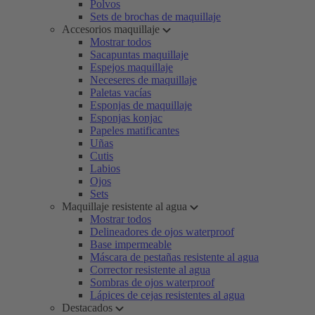
Polvos
Sets de brochas de maquillaje
Accesorios maquillaje
Mostrar todos
Sacapuntas maquillaje
Espejos maquillaje
Neceseres de maquillaje
Paletas vacías
Esponjas de maquillaje
Esponjas konjac
Papeles matificantes
Uñas
Cutis
Labios
Ojos
Sets
Maquillaje resistente al agua
Mostrar todos
Delineadores de ojos waterproof
Base impermeable
Máscara de pestañas resistente al agua
Corrector resistente al agua
Sombras de ojos waterproof
Lápices de cejas resistentes al agua
Destacados