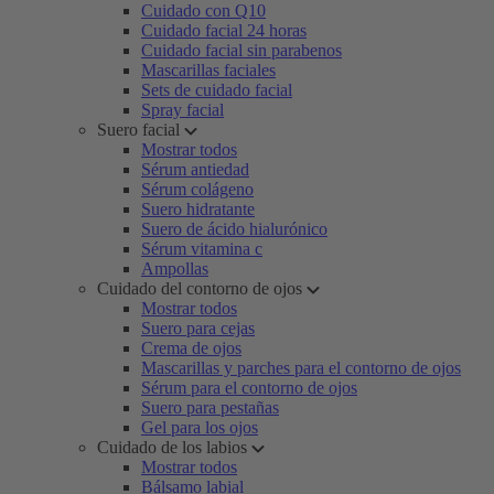
Cuidado con Q10
Cuidado facial 24 horas
Cuidado facial sin parabenos
Mascarillas faciales
Sets de cuidado facial
Spray facial
Suero facial
Mostrar todos
Sérum antiedad
Sérum colágeno
Suero hidratante
Suero de ácido hialurónico
Sérum vitamina c
Ampollas
Cuidado del contorno de ojos
Mostrar todos
Suero para cejas
Crema de ojos
Mascarillas y parches para el contorno de ojos
Sérum para el contorno de ojos
Suero para pestañas
Gel para los ojos
Cuidado de los labios
Mostrar todos
Bálsamo labial