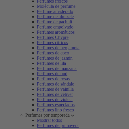
Perfumes frescos
Molécula de perfume
Perfume amaderado
Perfume de almizcle
Perfume de pachulí
Perfume empolvado
Perfumes aromáticos
Perfumes Chypre
Perfumes citricos
Perfumes de bergamota
Perfumes de coco
Perfumes de jazmín
Perfumes de lila
Perfumes de manzana
Perfumes de oud
Perfumes de rosas
Perfumes de sándalo
Perfumes de vainilla
Perfumes de vetiver
Perfumes de violeta
Perfumes especiados
Perfumes lino fresco
Perfumes por temporada
Mostrar todos
Perfumes de primavera