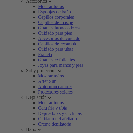
Accesorios
Mostrar todos
Esponjas de baño
Cepillos corporales
Cepillos de masaje
Guantes bronceadores
Cuidado para pies
Accesorios de cuidado
Cepillos de recambio
Cuidado para uñas
Franela
Guantes exfoliantes
Joyas para manos y pies
Sol y protección
Mostrar todos
After Sun
Autobronceadores
Protectores solares
Depilación
Mostrar todos
Cera fría y tibia
Depiladoras y cuchillas
Cuidado del afeitado
Crema depilatoria
Baño