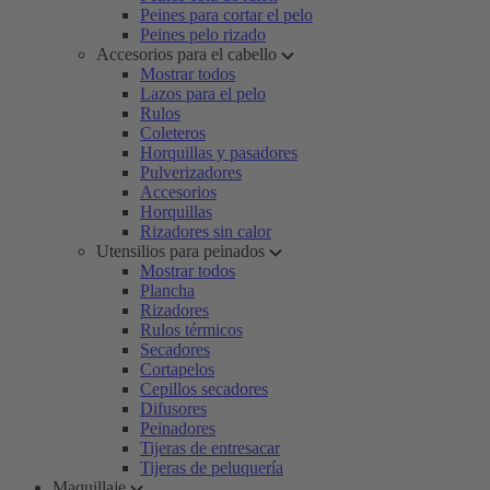
Peines para cortar el pelo
Peines pelo rizado
Accesorios para el cabello
Mostrar todos
Lazos para el pelo
Rulos
Coleteros
Horquillas y pasadores
Pulverizadores
Accesorios
Horquillas
Rizadores sin calor
Utensilios para peinados
Mostrar todos
Plancha
Rizadores
Rulos térmicos
Secadores
Cortapelos
Cepillos secadores
Difusores
Peinadores
Tijeras de entresacar
Tijeras de peluquería
Maquillaje