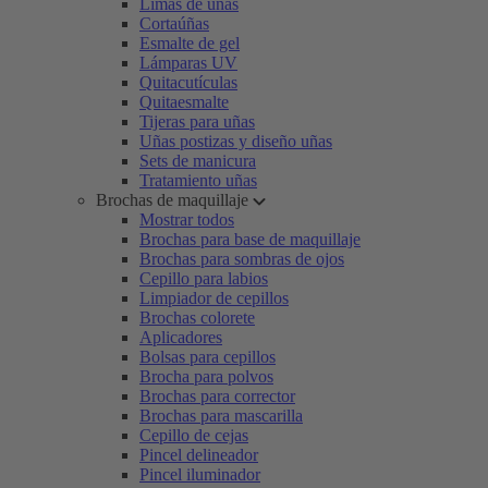
Limas de uñas
Cortaúñas
Esmalte de gel
Lámparas UV
Quitacutículas
Quitaesmalte
Tijeras para uñas
Uñas postizas y diseño uñas
Sets de manicura
Tratamiento uñas
Brochas de maquillaje
Mostrar todos
Brochas para base de maquillaje
Brochas para sombras de ojos
Cepillo para labios
Limpiador de cepillos
Brochas colorete
Aplicadores
Bolsas para cepillos
Brocha para polvos
Brochas para corrector
Brochas para mascarilla
Cepillo de cejas
Pincel delineador
Pincel iluminador