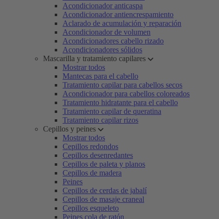
Acondicionador anticaspa
Acondicionador antiencrespamiento
Aclarado de acumulación y reparación
Acondicionador de volumen
Acondicionadores cabello rizado
Acondicionadores sólidos
Mascarilla y tratamiento capilares
Mostrar todos
Mantecas para el cabello
Tratamiento capilar para cabellos secos
Acondicionador para cabellos coloreados
Tratamiento hidratante para el cabello
Tratamiento capilar de queratina
Tratamiento capilar rizos
Cepillos y peines
Mostrar todos
Cepillos redondos
Cepillos desenredantes
Cepillos de paleta y planos
Cepillos de madera
Peines
Cepillos de cerdas de jabalí
Cepillos de masaje craneal
Cepillos esqueleto
Peines cola de ratón