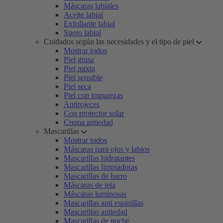
Máscaras labiales
Aceite labial
Exfoliante labial
Suero labial
Cuidados según las necesidades y el tipo de piel
Mostrar todos
Piel grasa
Piel mixta
Piel sensible
Piel seca
Piel con impurezas
Antirojeces
Con protector solar
Crema antiedad
Mascarillas
Mostrar todos
Máscaras para ojos y labios
Mascarillas hidratantes
Mascarillas limpiadoras
Mascarillas de barro
Máscaras de tela
Máscaras luminosas
Mascarillas anti espinillas
Mascarillas antiedad
Mascarillas de noche