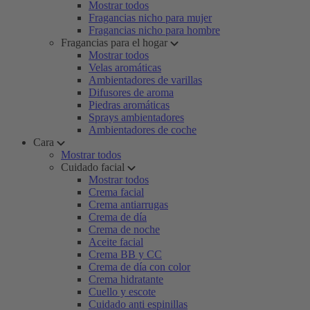
Mostrar todos
Fragancias nicho para mujer
Fragancias nicho para hombre
Fragancias para el hogar
Mostrar todos
Velas aromáticas
Ambientadores de varillas
Difusores de aroma
Piedras aromáticas
Sprays ambientadores
Ambientadores de coche
Cara
Mostrar todos
Cuidado facial
Mostrar todos
Crema facial
Crema antiarrugas
Crema de día
Crema de noche
Aceite facial
Crema BB y CC
Crema de día con color
Crema hidratante
Cuello y escote
Cuidado anti espinillas