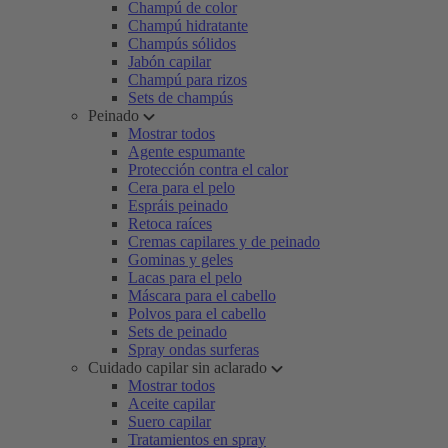
Champú de color
Champú hidratante
Champús sólidos
Jabón capilar
Champú para rizos
Sets de champús
Peinado
Mostrar todos
Agente espumante
Protección contra el calor
Cera para el pelo
Espráis peinado
Retoca raíces
Cremas capilares y de peinado
Gominas y geles
Lacas para el pelo
Máscara para el cabello
Polvos para el cabello
Sets de peinado
Spray ondas surferas
Cuidado capilar sin aclarado
Mostrar todos
Aceite capilar
Suero capilar
Tratamientos en spray