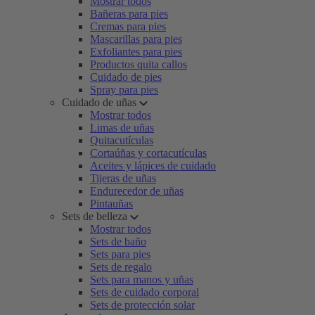
Mostrar todos
Bañeras para pies
Cremas para pies
Mascarillas para pies
Exfoliantes para pies
Productos quita callos
Cuidado de pies
Spray para pies
Cuidado de uñas
Mostrar todos
Limas de uñas
Quitacutículas
Cortaúñas y cortacutículas
Aceites y lápices de cuidado
Tijeras de uñas
Endurecedor de uñas
Pintauñas
Sets de belleza
Mostrar todos
Sets de baño
Sets para pies
Sets de regalo
Sets para manos y uñas
Sets de cuidado corporal
Sets de protección solar