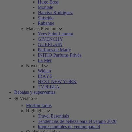
Hugo Boss
Montale
Narciso Rodriguez
Shiseido
Rabanne
Marcas Premium
Yves Saint Laurent
GIVENCHY
GUERLAIN
Parfums de Marly
INITIO Parfums Privés
La Mer
Novedad
Widian
IRÄYE
NEST NEW YORK
TYPEBEA
Rebajas y superventas
☀️ Verano
Mostrar todos
Highlights
Travel Essentials
Tendencias de belleza para el verano 2026
Imprescindibles de verano para él
Cuidado del sol