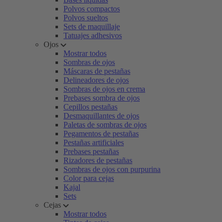
Polvos compactos
Polvos sueltos
Sets de maquillaje
Tatuajes adhesivos
Ojos
Mostrar todos
Sombras de ojos
Máscaras de pestañas
Delineadores de ojos
Sombras de ojos en crema
Prebases sombra de ojos
Cepillos pestañas
Desmaquillantes de ojos
Paletas de sombras de ojos
Pegamentos de pestañas
Pestañas artificiales
Prebases pestañas
Rizadores de pestañas
Sombras de ojos con purpurina
Color para cejas
Kajal
Sets
Cejas
Mostrar todos