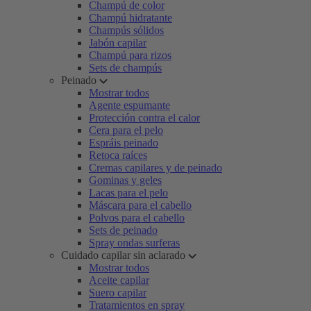
Champú de color
Champú hidratante
Champús sólidos
Jabón capilar
Champú para rizos
Sets de champús
Peinado
Mostrar todos
Agente espumante
Protección contra el calor
Cera para el pelo
Espráis peinado
Retoca raíces
Cremas capilares y de peinado
Gominas y geles
Lacas para el pelo
Máscara para el cabello
Polvos para el cabello
Sets de peinado
Spray ondas surferas
Cuidado capilar sin aclarado
Mostrar todos
Aceite capilar
Suero capilar
Tratamientos en spray