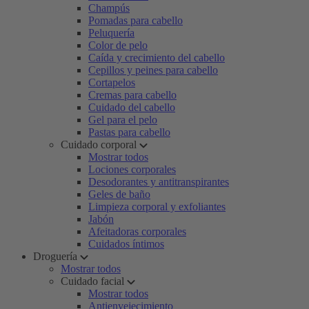
Champús
Pomadas para cabello
Peluquería
Color de pelo
Caída y crecimiento del cabello
Cepillos y peines para cabello
Cortapelos
Cremas para cabello
Cuidado del cabello
Gel para el pelo
Pastas para cabello
Cuidado corporal
Mostrar todos
Lociones corporales
Desodorantes y antitranspirantes
Geles de baño
Limpieza corporal y exfoliantes
Jabón
Afeitadoras corporales
Cuidados íntimos
Droguería
Mostrar todos
Cuidado facial
Mostrar todos
Antienvejecimiento