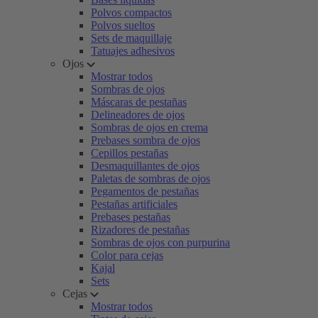
Polvos compactos
Polvos sueltos
Sets de maquillaje
Tatuajes adhesivos
Ojos
Mostrar todos
Sombras de ojos
Máscaras de pestañas
Delineadores de ojos
Sombras de ojos en crema
Prebases sombra de ojos
Cepillos pestañas
Desmaquillantes de ojos
Paletas de sombras de ojos
Pegamentos de pestañas
Pestañas artificiales
Prebases pestañas
Rizadores de pestañas
Sombras de ojos con purpurina
Color para cejas
Kajal
Sets
Cejas
Mostrar todos