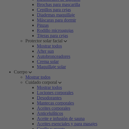
Brochas para mascarilla
Cepillos para cejas
Diademas maquillaje
Máscaras para dormir
Pinzas
Rodillo microagujas
Tijeras para cejas
Protector solar facial
Mostrar todos
After sun
Autobronceadores
Crema solar
Maquillaje solar
Cuerpo
Mostrar todos
Cuidado corporal
Mostrar todos
Lociones corporales
Desodorantes
Mantecas corporales
Aceites corporales
Anticelulíticos
Aceite e infusión de sauna
Aceites esenciales y para masajes
Cuello y escote