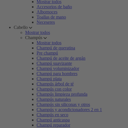
Mostrar todos
Accesorios de baño
Albornoces
Toallas de mano
Neceseres
Cabello
Mostrar todos
Champús
Mostrar todos
Champú de queratina
Pre champú
Champú de aceite de argán
Champú suavizante
Champú voluminizador
Champú para hombres
Champú plata
Champús árbol de té
Champús con color
Champús limpieza profunda
Champús naturales
Champús sin siliconas y otros
Champús y acondicionadores 2 en 1
Champús en seco
Champú anticaspa
Champú reparador