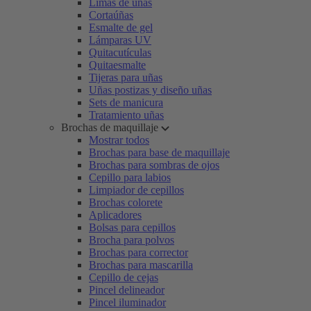
Limas de uñas
Cortaúñas
Esmalte de gel
Lámparas UV
Quitacutículas
Quitaesmalte
Tijeras para uñas
Uñas postizas y diseño uñas
Sets de manicura
Tratamiento uñas
Brochas de maquillaje
Mostrar todos
Brochas para base de maquillaje
Brochas para sombras de ojos
Cepillo para labios
Limpiador de cepillos
Brochas colorete
Aplicadores
Bolsas para cepillos
Brocha para polvos
Brochas para corrector
Brochas para mascarilla
Cepillo de cejas
Pincel delineador
Pincel iluminador