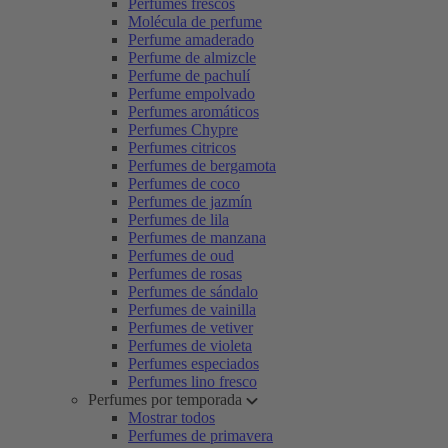
Perfumes frescos
Molécula de perfume
Perfume amaderado
Perfume de almizcle
Perfume de pachulí
Perfume empolvado
Perfumes aromáticos
Perfumes Chypre
Perfumes citricos
Perfumes de bergamota
Perfumes de coco
Perfumes de jazmín
Perfumes de lila
Perfumes de manzana
Perfumes de oud
Perfumes de rosas
Perfumes de sándalo
Perfumes de vainilla
Perfumes de vetiver
Perfumes de violeta
Perfumes especiados
Perfumes lino fresco
Perfumes por temporada
Mostrar todos
Perfumes de primavera