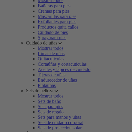
Mostrar todos
Bañeras para pies
Cremas para pies
Mascarillas para pies
Exfoliantes para pies
Productos quita callos
Cuidado de pies
Spray para pies
Cuidado de uñas
Mostrar todos
Limas de uñas
Quitacutículas
Cortaúñas y cortacutículas
Aceites y lápices de cuidado
Tijeras de uñas
Endurecedor de uñas
Pintauñas
Sets de belleza
Mostrar todos
Sets de baño
Sets para pies
Sets de regalo
Sets para manos y uñas
Sets de cuidado corporal
Sets de protección solar