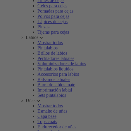
Tintes de cejas
Geles para cejas
Pomadas para cejas
Polvos para cejas
Lápices de cejas
Pinzas
Tijeras para cejas
Labios
Mostrar todos
Pintalabios
Brillos de labios
Perfiladores labiales
Voluminizadores de labios
Pintalabios líquidos
Accesorios para labios
Bálsamos labiales
Barra de labios mate
Imprimación labial
Sets pintalabios
Uñas
Mostrar todos
Esmalte de uñas
Capa base
Tops coats
Endurecedor de uñas