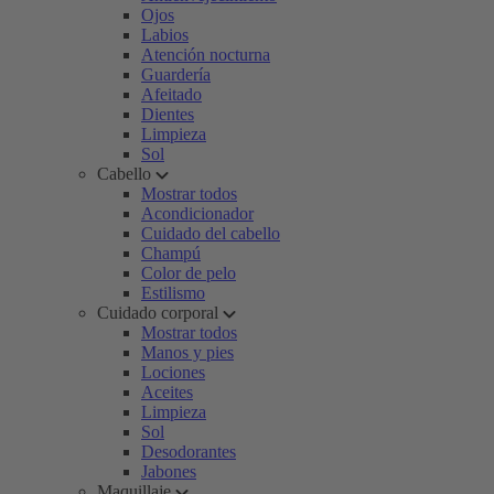
Ojos
Labios
Atención nocturna
Guardería
Afeitado
Dientes
Limpieza
Sol
Cabello
Mostrar todos
Acondicionador
Cuidado del cabello
Champú
Color de pelo
Estilismo
Cuidado corporal
Mostrar todos
Manos y pies
Lociones
Aceites
Limpieza
Sol
Desodorantes
Jabones
Maquillaje