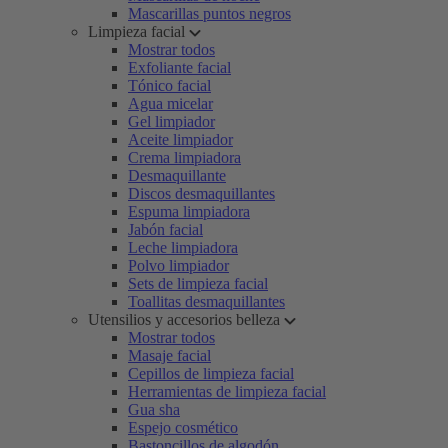
Mascarillas puntos negros
Limpieza facial
Mostrar todos
Exfoliante facial
Tónico facial
Agua micelar
Gel limpiador
Aceite limpiador
Crema limpiadora
Desmaquillante
Discos desmaquillantes
Espuma limpiadora
Jabón facial
Leche limpiadora
Polvo limpiador
Sets de limpieza facial
Toallitas desmaquillantes
Utensilios y accesorios belleza
Mostrar todos
Masaje facial
Cepillos de limpieza facial
Herramientas de limpieza facial
Gua sha
Espejo cosmético
Bastoncillos de algodón