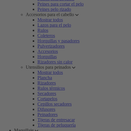
Peines para cortar el pelo
Peines pelo rizado
Accesorios para el cabello
Mostrar todos
Lazos para el pelo
Rulos
Coleteros
Horquillas y pasadores
Pulverizadores
Accesorios
Horquillas
Rizadores sin calor
Utensilios para peinados
Mostrar todos
Plancha
Rizadores
Rulos térmicos
Secadores
Cortapelos
Cepillos secadores
Difusores
Peinadores
Tijeras de entresacar
Tijeras de peluquería
Maquillaje