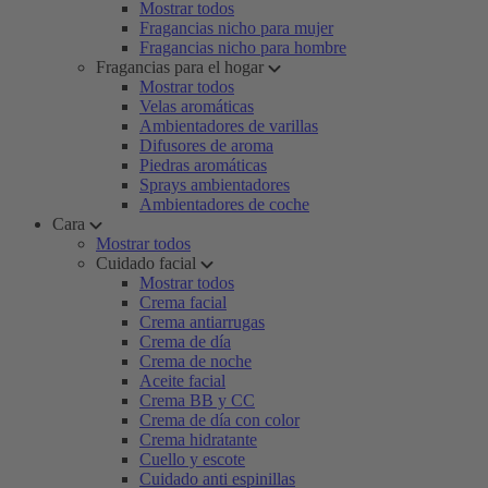
Mostrar todos
Fragancias nicho para mujer
Fragancias nicho para hombre
Fragancias para el hogar
Mostrar todos
Velas aromáticas
Ambientadores de varillas
Difusores de aroma
Piedras aromáticas
Sprays ambientadores
Ambientadores de coche
Cara
Mostrar todos
Cuidado facial
Mostrar todos
Crema facial
Crema antiarrugas
Crema de día
Crema de noche
Aceite facial
Crema BB y CC
Crema de día con color
Crema hidratante
Cuello y escote
Cuidado anti espinillas