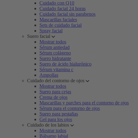
Cuidado con Q10
Cuidado facial 24 horas
Cuidado facial sin parabenos
Mascarillas faciales
Sets de cuidado facial
Spray facial
Suero facial
Mostrar todos
Sérum antiedad
Sérum colágeno
Suero hidratante
Suero de ácido hialurónico
Sérum vitamina c
Ampollas
Cuidado del contorno de ojos
Mostrar todos
Suero para cejas
Crema de ojos
Mascarillas y parches para el contorno de ojos
Sérum para el contorno de ojos
Suero para pestañas
Gel para los ojos
Cuidado de los labios
Mostrar todos
Bálsamo labial