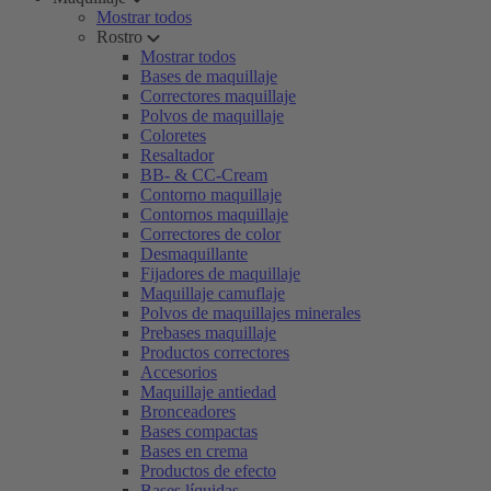
Mostrar todos
Rostro
Mostrar todos
Bases de maquillaje
Correctores maquillaje
Polvos de maquillaje
Coloretes
Resaltador
BB- & CC-Cream
Contorno maquillaje
Contornos maquillaje
Correctores de color
Desmaquillante
Fijadores de maquillaje
Maquillaje camuflaje
Polvos de maquillajes minerales
Prebases maquillaje
Productos correctores
Accesorios
Maquillaje antiedad
Bronceadores
Bases compactas
Bases en crema
Productos de efecto
Bases líquidas