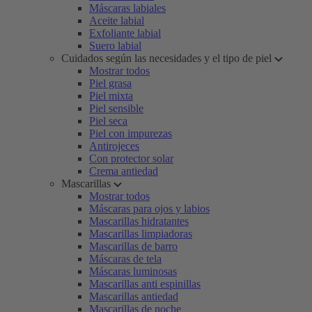
Máscaras labiales
Aceite labial
Exfoliante labial
Suero labial
Cuidados según las necesidades y el tipo de piel
Mostrar todos
Piel grasa
Piel mixta
Piel sensible
Piel seca
Piel con impurezas
Antirojeces
Con protector solar
Crema antiedad
Mascarillas
Mostrar todos
Máscaras para ojos y labios
Mascarillas hidratantes
Mascarillas limpiadoras
Mascarillas de barro
Máscaras de tela
Máscaras luminosas
Mascarillas anti espinillas
Mascarillas antiedad
Mascarillas de noche