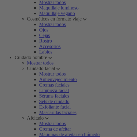
Mostrar todos
Maquillaje luminoso
Maquillaje vegano
Cosméticos en formato viaje
Mostrar todos
Ojos
Cejas
Rostro
Accesorios
Labios
Cuidado hombre
Mostrar todos
Cuidado facial
Mostrar todos
Antienvejecimiento
Cremas faciales
Limpieza facial
Sérums faciales
Sets de cuidado
Exfoliante facial
Mascarillas faciales
Afeitado
Mostrar todos
Crema de afeitar
Máquinas de afeitar en húmedo