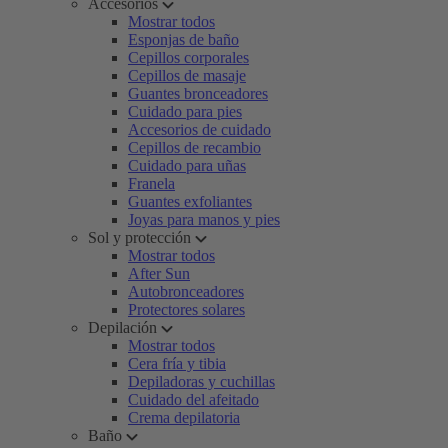
Accesorios
Mostrar todos
Esponjas de baño
Cepillos corporales
Cepillos de masaje
Guantes bronceadores
Cuidado para pies
Accesorios de cuidado
Cepillos de recambio
Cuidado para uñas
Franela
Guantes exfoliantes
Joyas para manos y pies
Sol y protección
Mostrar todos
After Sun
Autobronceadores
Protectores solares
Depilación
Mostrar todos
Cera fría y tibia
Depiladoras y cuchillas
Cuidado del afeitado
Crema depilatoria
Baño