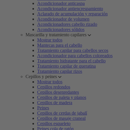
Acondicionador anticaspa
Acondicionador antiencrespamiento
Aclarado de acumulación y reparación
Acondicionador de volumen
Acondicionadores cabello rizado
Acondicionadores sólidos
Mascarilla y tratamiento capilares
Mostrar todos
Mantecas para el cabello
Tratamiento capilar para cabellos secos
Acondicionador para cabellos coloreados
Tratamiento hidratante para el cabello
Tratamiento capilar de queratina
Tratamiento capilar rizos
Cepillos y peines
Mostrar todos
Cepillos redondos
Cepillos desenredantes
Cepillos de paleta y planos
Cepillos de madera
Peines
Cepillos de cerdas de jabalí
Cepillos de masaje craneal
Cepillos esqueleto
Peines cola de ratón