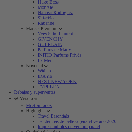
Hugo Boss
Montale
Narciso Rodriguez
Shiseido
Rabanne
Marcas Premium
Yves Saint Laurent
GIVENCHY
GUERLAIN
Parfums de Marly
INITIO Parfums Privés
La Mer
Novedad
Widian
IRÄYE
NEST NEW YORK
TYPEBEA
Rebajas y superventas
☀️ Verano
Mostrar todos
Highlights
Travel Essentials
Tendencias de belleza para el verano 2026
Imprescindibles de verano para él
Cuidado del sol