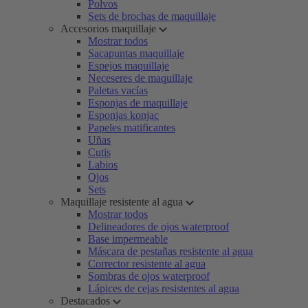
Polvos
Sets de brochas de maquillaje
Accesorios maquillaje
Mostrar todos
Sacapuntas maquillaje
Espejos maquillaje
Neceseres de maquillaje
Paletas vacías
Esponjas de maquillaje
Esponjas konjac
Papeles matificantes
Uñas
Cutis
Labios
Ojos
Sets
Maquillaje resistente al agua
Mostrar todos
Delineadores de ojos waterproof
Base impermeable
Máscara de pestañas resistente al agua
Corrector resistente al agua
Sombras de ojos waterproof
Lápices de cejas resistentes al agua
Destacados