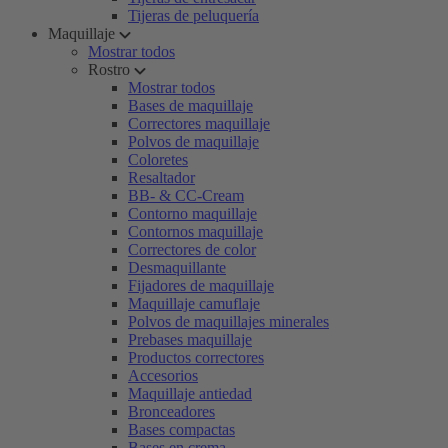
Tijeras de peluquería
Maquillaje
Mostrar todos
Rostro
Mostrar todos
Bases de maquillaje
Correctores maquillaje
Polvos de maquillaje
Coloretes
Resaltador
BB- & CC-Cream
Contorno maquillaje
Contornos maquillaje
Correctores de color
Desmaquillante
Fijadores de maquillaje
Maquillaje camuflaje
Polvos de maquillajes minerales
Prebases maquillaje
Productos correctores
Accesorios
Maquillaje antiedad
Bronceadores
Bases compactas
Bases en crema