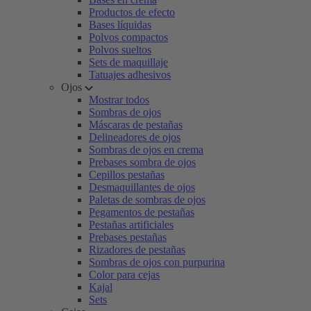
Productos de efecto
Bases líquidas
Polvos compactos
Polvos sueltos
Sets de maquillaje
Tatuajes adhesivos
Ojos
Mostrar todos
Sombras de ojos
Máscaras de pestañas
Delineadores de ojos
Sombras de ojos en crema
Prebases sombra de ojos
Cepillos pestañas
Desmaquillantes de ojos
Paletas de sombras de ojos
Pegamentos de pestañas
Pestañas artificiales
Prebases pestañas
Rizadores de pestañas
Sombras de ojos con purpurina
Color para cejas
Kajal
Sets