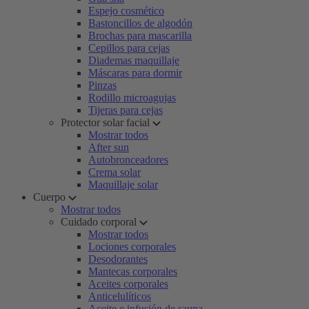
Espejo cosmético
Bastoncillos de algodón
Brochas para mascarilla
Cepillos para cejas
Diademas maquillaje
Máscaras para dormir
Pinzas
Rodillo microagujas
Tijeras para cejas
Protector solar facial
Mostrar todos
After sun
Autobronceadores
Crema solar
Maquillaje solar
Cuerpo
Mostrar todos
Cuidado corporal
Mostrar todos
Lociones corporales
Desodorantes
Mantecas corporales
Aceites corporales
Anticelulíticos
Aceite e infusión de sauna