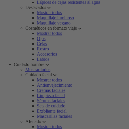
Lápices de cejas resistentes al agua
Destacados
Mostrar todos
Maquillaje luminoso
Maquillaje vegano
Cosméticos en formato viaje
Mostrar todos
Ojos
Cejas
Rostro
Accesorios
Labios
Cuidado hombre
Mostrar todos
Cuidado facial
Mostrar todos
Antienvejecimiento
Cremas faciales
Limpieza facial
Sérums faciales
Sets de cuidado
Exfoliante facial
Mascarillas faciales
Afeitado
Mostrar todos