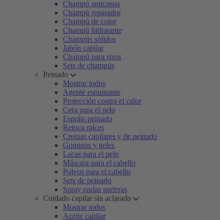
Champú anticaspa
Champú reparador
Champú de color
Champú hidratante
Champús sólidos
Jabón capilar
Champú para rizos
Sets de champús
Peinado
Mostrar todos
Agente espumante
Protección contra el calor
Cera para el pelo
Espráis peinado
Retoca raíces
Cremas capilares y de peinado
Gominas y geles
Lacas para el pelo
Máscara para el cabello
Polvos para el cabello
Sets de peinado
Spray ondas surferas
Cuidado capilar sin aclarado
Mostrar todos
Aceite capilar