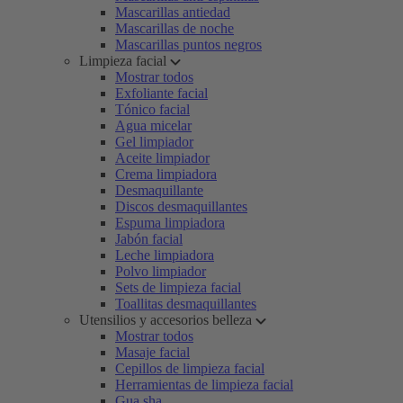
Mascarillas antiedad
Mascarillas de noche
Mascarillas puntos negros
Limpieza facial
Mostrar todos
Exfoliante facial
Tónico facial
Agua micelar
Gel limpiador
Aceite limpiador
Crema limpiadora
Desmaquillante
Discos desmaquillantes
Espuma limpiadora
Jabón facial
Leche limpiadora
Polvo limpiador
Sets de limpieza facial
Toallitas desmaquillantes
Utensilios y accesorios belleza
Mostrar todos
Masaje facial
Cepillos de limpieza facial
Herramientas de limpieza facial
Gua sha