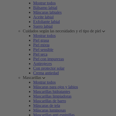
Mostrar todos
Bálsamo labial
Máscaras labiales
Aceite labial
Exfoliante labial
Suero labial
Cuidados según las necesidades y el tipo de piel
Mostrar todos
Piel grasa
Piel mixta
Piel sensible
Piel seca
Piel con impurezas
Antirojeces
Con protector solar
Crema antiedad
Mascarillas
Mostrar todos
Máscaras para ojos y labios
Mascarillas hidratantes
Mascarillas limpiadoras
Mascarillas de barro
Máscaras de tela
Máscaras luminosas
Mascarillas anti espinillas