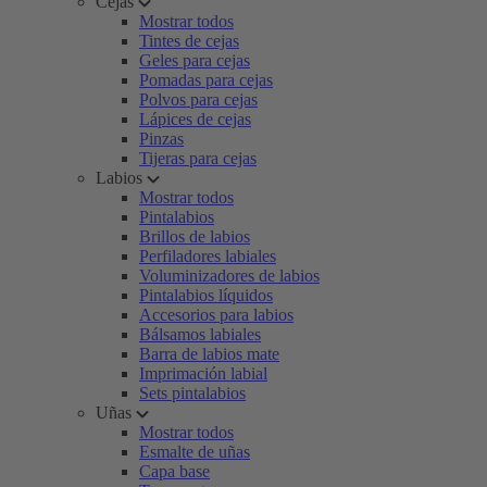
Cejas
Mostrar todos
Tintes de cejas
Geles para cejas
Pomadas para cejas
Polvos para cejas
Lápices de cejas
Pinzas
Tijeras para cejas
Labios
Mostrar todos
Pintalabios
Brillos de labios
Perfiladores labiales
Voluminizadores de labios
Pintalabios líquidos
Accesorios para labios
Bálsamos labiales
Barra de labios mate
Imprimación labial
Sets pintalabios
Uñas
Mostrar todos
Esmalte de uñas
Capa base