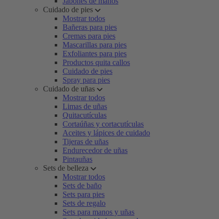
Jabones de manos
Cuidado de pies
Mostrar todos
Bañeras para pies
Cremas para pies
Mascarillas para pies
Exfoliantes para pies
Productos quita callos
Cuidado de pies
Spray para pies
Cuidado de uñas
Mostrar todos
Limas de uñas
Quitacutículas
Cortaúñas y cortacutículas
Aceites y lápices de cuidado
Tijeras de uñas
Endurecedor de uñas
Pintauñas
Sets de belleza
Mostrar todos
Sets de baño
Sets para pies
Sets de regalo
Sets para manos y uñas