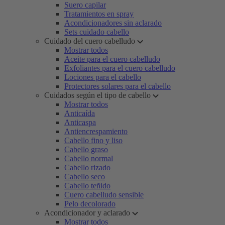
Suero capilar
Tratamientos en spray
Acondicionadores sin aclarado
Sets cuidado cabello
Cuidado del cuero cabelludo
Mostrar todos
Aceite para el cuero cabelludo
Exfoliantes para el cuero cabelludo
Lociones para el cabello
Protectores solares para el cabello
Cuidados según el tipo de cabello
Mostrar todos
Anticaída
Anticaspa
Antiencrespamiento
Cabello fino y liso
Cabello graso
Cabello normal
Cabello rizado
Cabello seco
Cabello teñido
Cuero cabelludo sensible
Pelo decolorado
Acondicionador y aclarado
Mostrar todos