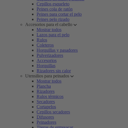
Cepillos esqueleto
Peines cola de ratón
Peines para cortar el pelo
Peines pelo rizado
Accesorios para el cabello
Mostrar todos
Lazos para el pelo
Rulos
Coleteros
Horquillas y pasadores
Pulverizadores
Accesorios
Horquillas
Rizadores sin calor
Utensilios para peinados
Mostrar todos
Plancha
Rizadores
Rulos térmicos
Secadores
Cortapelos
Cepillos secadores
Difusores
Peinadores
Tijeras de entresacar