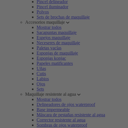
Pincel delineador
Pincel iluminador
Polvos
Sets de brochas de maquillaje
Accesorios maquillaje
Mostrar todos
Sacapuntas maquillaje
Espejos maquillaje
Neceseres de maquillaje
Paletas vacías
Esponjas de maquillaje
Esponjas konjac
Papeles matificantes
Uñas
Cutis
Labios
Ojos
Sets
Maquillaje resistente al agua
Mostrar todos
Delineadores de ojos waterproof
Base impermeable
Máscara de pestañas resistente al agua
Corrector resistente al agua
Sombras de ojos waterproof