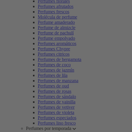
Perfumes florales
Perfumes afrutados
Perfumes frescos
Molécula de perfume
Perfume amaderado
Perfume de almizcle
Perfume de pachulí
Perfume empolvado
Perfumes aromáticos
Perfumes Chypre
Perfumes citricos
Perfumes de bergamota
Perfumes de coco
Perfumes de jazmín
Perfumes de lila
Perfumes de manzana
Perfumes de oud
Perfumes de rosas
Perfumes de sándalo
Perfumes de vainilla
Perfumes de vetiver
Perfumes de violeta
Perfumes especiados
Perfumes lino fresco
Perfumes por temporada