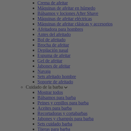
Crema de afeitar
Máquinas de afeitar en húmedo
Bálsamos y lociones After Shave
Máquinas de afeitar eléctricas
Máquinas de afeitar clásicas y accesorios
Afeitadora para hombres
Antes del afeitado
Bol de afeitado
Brocha de afeitar
Depilación nasal
Espuma de afeitar
Gel de afeitar
Jabones de afeitar
Navaja
Sets afeitado hombre
Soporte de afeitado
Cuidado de la barba
Mostrar todos
Bálsamos para barba
Peines y cepillos para barba
Aceites para barba
Recortadoras y cortabarbas
Jabones y champús para barba
Sets cuidado barba
Tijeras para barba