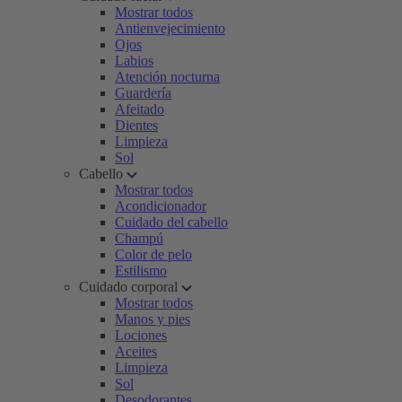
Mostrar todos
Antienvejecimiento
Ojos
Labios
Atención nocturna
Guardería
Afeitado
Dientes
Limpieza
Sol
Cabello
Mostrar todos
Acondicionador
Cuidado del cabello
Champú
Color de pelo
Estilismo
Cuidado corporal
Mostrar todos
Manos y pies
Lociones
Aceites
Limpieza
Sol
Desodorantes