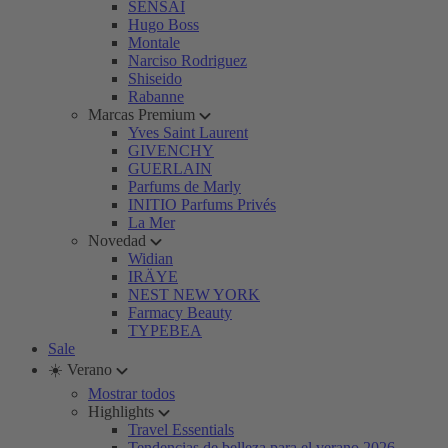
SENSAI
Hugo Boss
Montale
Narciso Rodriguez
Shiseido
Rabanne
Marcas Premium
Yves Saint Laurent
GIVENCHY
GUERLAIN
Parfums de Marly
INITIO Parfums Privés
La Mer
Novedad
Widian
IRÄYE
NEST NEW YORK
Farmacy Beauty
TYPEBEA
Sale
☀️ Verano
Mostrar todos
Highlights
Travel Essentials
Tendencias de belleza para el verano 2026