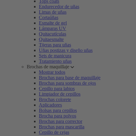
Tops coats
Endurecedor de uñas
Limas de uñas
Cortaúñas
Esmalte de gel
Lámparas UV
Quitacutículas
Quitaesmalte
Tijeras para uñas
Uñas postizas y diseño uñas
Sets de manicura
Tratamiento uñas
Brochas de maquillaje
Mostrar todos
Brochas para base de maquillaje
Brochas para sombras de ojos
Cepillo para labios
Limpiador de cepillos
Brochas colorete
Aplicadores
Bolsas para cepillos
Brocha para polvos
Brochas para corrector
Brochas para mascarilla
Cepillo de cejas