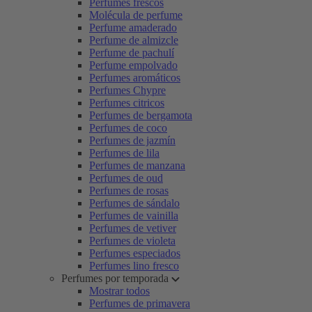
Perfumes frescos
Molécula de perfume
Perfume amaderado
Perfume de almizcle
Perfume de pachulí
Perfume empolvado
Perfumes aromáticos
Perfumes Chypre
Perfumes citricos
Perfumes de bergamota
Perfumes de coco
Perfumes de jazmín
Perfumes de lila
Perfumes de manzana
Perfumes de oud
Perfumes de rosas
Perfumes de sándalo
Perfumes de vainilla
Perfumes de vetiver
Perfumes de violeta
Perfumes especiados
Perfumes lino fresco
Perfumes por temporada
Mostrar todos
Perfumes de primavera