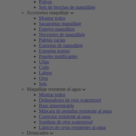
Polvos
Sets de brochas de maquillaje
Accesorios maquillaje
Mostrar todos
Sacapuntas maquillaje
Espejos maquillaje
Neceseres de maquillaje
Paletas vacías
Esponjas de maquillaje
Esponjas konjac
Papeles matificantes
Uñas
Cutis
Labios
Ojos
Sets
Maquillaje resistente al agua
Mostrar todos
Delineadores de ojos waterproof
Base impermeable
Máscara de pestañas resistente al agua
Corrector resistente al agua
Sombras de ojos waterproof
Lápices de cejas resistentes al agua
Destacados