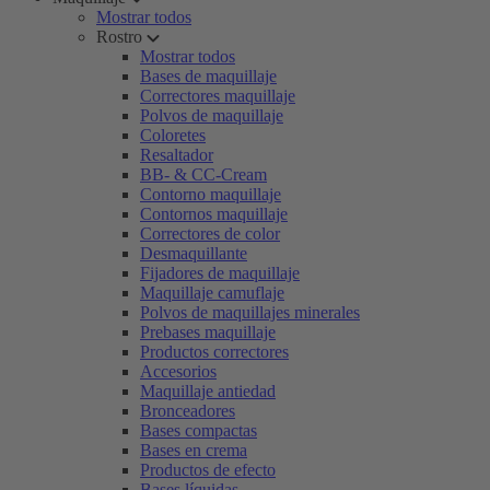
Mostrar todos
Rostro
Mostrar todos
Bases de maquillaje
Correctores maquillaje
Polvos de maquillaje
Coloretes
Resaltador
BB- & CC-Cream
Contorno maquillaje
Contornos maquillaje
Correctores de color
Desmaquillante
Fijadores de maquillaje
Maquillaje camuflaje
Polvos de maquillajes minerales
Prebases maquillaje
Productos correctores
Accesorios
Maquillaje antiedad
Bronceadores
Bases compactas
Bases en crema
Productos de efecto
Bases líquidas