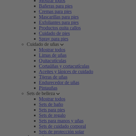
Mostrar todos
Bañeras para pies
Cremas para pies
Mascarillas para pies
Exfoliantes para pies
Productos quita callos
Cuidado de pies
Spray para pies
Cuidado de uñas
Mostrar todos
Limas de uñas
Quitacutículas
Cortaúñas y cortacutículas
Aceites y lápices de cuidado
Tijeras de uñas
Endurecedor de uñas
Pintauñas
Sets de belleza
Mostrar todos
Sets de baño
Sets para pies
Sets de regalo
Sets para manos y uñas
Sets de cuidado corporal
Sets de protección solar