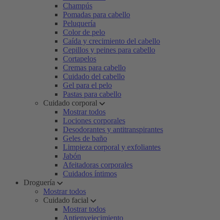
Champús
Pomadas para cabello
Peluquería
Color de pelo
Caída y crecimiento del cabello
Cepillos y peines para cabello
Cortapelos
Cremas para cabello
Cuidado del cabello
Gel para el pelo
Pastas para cabello
Cuidado corporal
Mostrar todos
Lociones corporales
Desodorantes y antitranspirantes
Geles de baño
Limpieza corporal y exfoliantes
Jabón
Afeitadoras corporales
Cuidados íntimos
Droguería
Mostrar todos
Cuidado facial
Mostrar todos
Antienvejecimiento