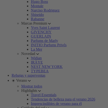
Hugo Boss
Montale
Narciso Rodriguez
Shiseido
Rabanne
Marcas Premium
Yves Saint Laurent
GIVENCHY
GUERLAIN
Parfums de Marly
INITIO Parfums Privés
La Mer
Novedad
Widian
IRÄYE
NEST NEW YORK
TYPEBEA
Rebajas y superventas
☀️ Verano
Mostrar todos
Highlights
Travel Essentials
Tendencias de belleza para el verano 2026
Imprescindibles de verano para él
Cuidado del sol