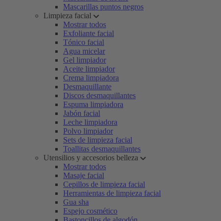
Mascarillas puntos negros
Limpieza facial
Mostrar todos
Exfoliante facial
Tónico facial
Agua micelar
Gel limpiador
Aceite limpiador
Crema limpiadora
Desmaquillante
Discos desmaquillantes
Espuma limpiadora
Jabón facial
Leche limpiadora
Polvo limpiador
Sets de limpieza facial
Toallitas desmaquillantes
Utensilios y accesorios belleza
Mostrar todos
Masaje facial
Cepillos de limpieza facial
Herramientas de limpieza facial
Gua sha
Espejo cosmético
Bastoncillos de algodón