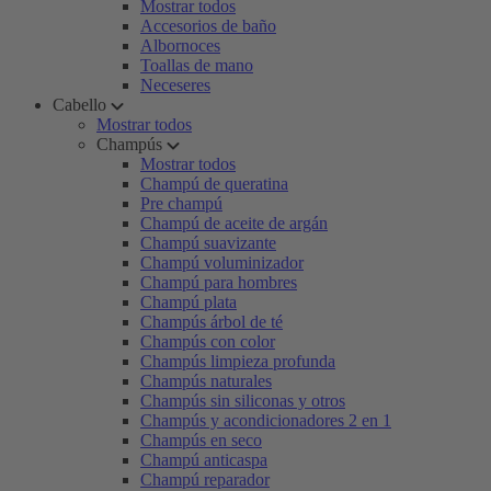
Mostrar todos
Accesorios de baño
Albornoces
Toallas de mano
Neceseres
Cabello
Mostrar todos
Champús
Mostrar todos
Champú de queratina
Pre champú
Champú de aceite de argán
Champú suavizante
Champú voluminizador
Champú para hombres
Champú plata
Champús árbol de té
Champús con color
Champús limpieza profunda
Champús naturales
Champús sin siliconas y otros
Champús y acondicionadores 2 en 1
Champús en seco
Champú anticaspa
Champú reparador