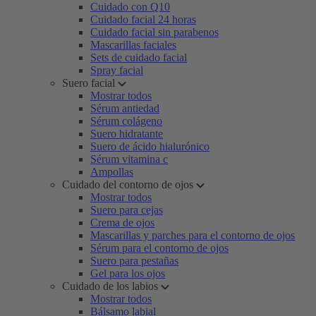
Cuidado con Q10
Cuidado facial 24 horas
Cuidado facial sin parabenos
Mascarillas faciales
Sets de cuidado facial
Spray facial
Suero facial
Mostrar todos
Sérum antiedad
Sérum colágeno
Suero hidratante
Suero de ácido hialurónico
Sérum vitamina c
Ampollas
Cuidado del contorno de ojos
Mostrar todos
Suero para cejas
Crema de ojos
Mascarillas y parches para el contorno de ojos
Sérum para el contorno de ojos
Suero para pestañas
Gel para los ojos
Cuidado de los labios
Mostrar todos
Bálsamo labial