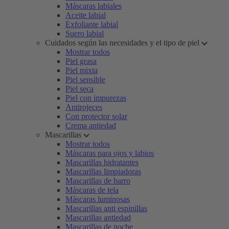
Máscaras labiales
Aceite labial
Exfoliante labial
Suero labial
Cuidados según las necesidades y el tipo de piel
Mostrar todos
Piel grasa
Piel mixta
Piel sensible
Piel seca
Piel con impurezas
Antirojeces
Con protector solar
Crema antiedad
Mascarillas
Mostrar todos
Máscaras para ojos y labios
Mascarillas hidratantes
Mascarillas limpiadoras
Mascarillas de barro
Máscaras de tela
Máscaras luminosas
Mascarillas anti espinillas
Mascarillas antiedad
Mascarillas de noche