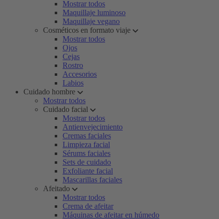
Mostrar todos
Maquillaje luminoso
Maquillaje vegano
Cosméticos en formato viaje
Mostrar todos
Ojos
Cejas
Rostro
Accesorios
Labios
Cuidado hombre
Mostrar todos
Cuidado facial
Mostrar todos
Antienvejecimiento
Cremas faciales
Limpieza facial
Sérums faciales
Sets de cuidado
Exfoliante facial
Mascarillas faciales
Afeitado
Mostrar todos
Crema de afeitar
Máquinas de afeitar en húmedo