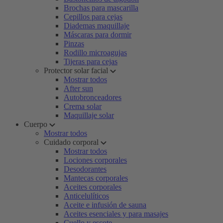
Brochas para mascarilla
Cepillos para cejas
Diademas maquillaje
Máscaras para dormir
Pinzas
Rodillo microagujas
Tijeras para cejas
Protector solar facial
Mostrar todos
After sun
Autobronceadores
Crema solar
Maquillaje solar
Cuerpo
Mostrar todos
Cuidado corporal
Mostrar todos
Lociones corporales
Desodorantes
Mantecas corporales
Aceites corporales
Anticelulíticos
Aceite e infusión de sauna
Aceites esenciales y para masajes
Cuello y escote