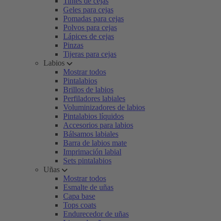
Tintes de cejas
Geles para cejas
Pomadas para cejas
Polvos para cejas
Lápices de cejas
Pinzas
Tijeras para cejas
Labios
Mostrar todos
Pintalabios
Brillos de labios
Perfiladores labiales
Voluminizadores de labios
Pintalabios líquidos
Accesorios para labios
Bálsamos labiales
Barra de labios mate
Imprimación labial
Sets pintalabios
Uñas
Mostrar todos
Esmalte de uñas
Capa base
Tops coats
Endurecedor de uñas