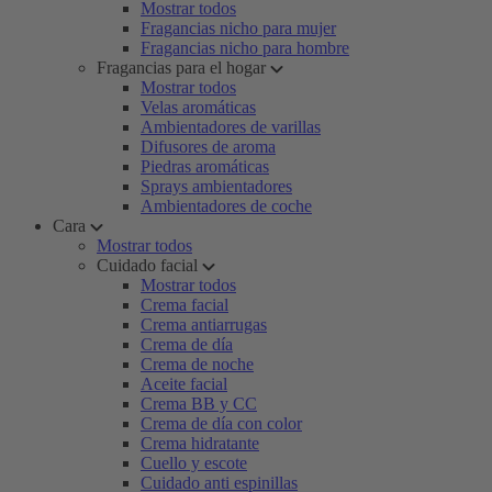
Mostrar todos
Fragancias nicho para mujer
Fragancias nicho para hombre
Fragancias para el hogar
Mostrar todos
Velas aromáticas
Ambientadores de varillas
Difusores de aroma
Piedras aromáticas
Sprays ambientadores
Ambientadores de coche
Cara
Mostrar todos
Cuidado facial
Mostrar todos
Crema facial
Crema antiarrugas
Crema de día
Crema de noche
Aceite facial
Crema BB y CC
Crema de día con color
Crema hidratante
Cuello y escote
Cuidado anti espinillas