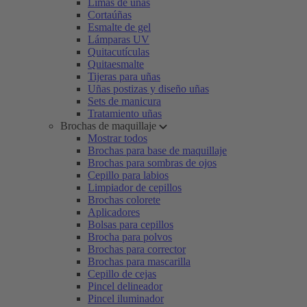
Limas de uñas
Cortaúñas
Esmalte de gel
Lámparas UV
Quitacutículas
Quitaesmalte
Tijeras para uñas
Uñas postizas y diseño uñas
Sets de manicura
Tratamiento uñas
Brochas de maquillaje
Mostrar todos
Brochas para base de maquillaje
Brochas para sombras de ojos
Cepillo para labios
Limpiador de cepillos
Brochas colorete
Aplicadores
Bolsas para cepillos
Brocha para polvos
Brochas para corrector
Brochas para mascarilla
Cepillo de cejas
Pincel delineador
Pincel iluminador