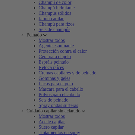
Champú de color
Champú hidratante
Champús sólidos
Jabón capilar
Champú para rizos
Sets de champús
Peinado
Mostrar todos
Agente espumante
Protección contra el calor
Cera para el pelo
Espráis peinado
Retoca raíces
Cremas capilares y de peinado
Gominas y geles
Lacas para el pelo
Máscara para el cabello
Polvos para el cabello
Sets de peinado
Spray ondas surferas
Cuidado capilar sin aclarado
Mostrar todos
Aceite capilar
Suero capilar
Tratamientos en spray