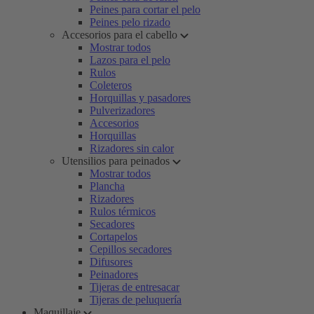
Peines para cortar el pelo
Peines pelo rizado
Accesorios para el cabello
Mostrar todos
Lazos para el pelo
Rulos
Coleteros
Horquillas y pasadores
Pulverizadores
Accesorios
Horquillas
Rizadores sin calor
Utensilios para peinados
Mostrar todos
Plancha
Rizadores
Rulos térmicos
Secadores
Cortapelos
Cepillos secadores
Difusores
Peinadores
Tijeras de entresacar
Tijeras de peluquería
Maquillaje