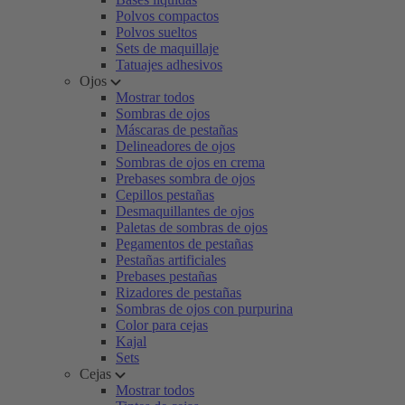
Polvos compactos
Polvos sueltos
Sets de maquillaje
Tatuajes adhesivos
Ojos
Mostrar todos
Sombras de ojos
Máscaras de pestañas
Delineadores de ojos
Sombras de ojos en crema
Prebases sombra de ojos
Cepillos pestañas
Desmaquillantes de ojos
Paletas de sombras de ojos
Pegamentos de pestañas
Pestañas artificiales
Prebases pestañas
Rizadores de pestañas
Sombras de ojos con purpurina
Color para cejas
Kajal
Sets
Cejas
Mostrar todos