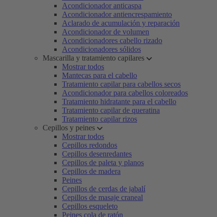
Acondicionador anticaspa
Acondicionador antiencrespamiento
Aclarado de acumulación y reparación
Acondicionador de volumen
Acondicionadores cabello rizado
Acondicionadores sólidos
Mascarilla y tratamiento capilares
Mostrar todos
Mantecas para el cabello
Tratamiento capilar para cabellos secos
Acondicionador para cabellos coloreados
Tratamiento hidratante para el cabello
Tratamiento capilar de queratina
Tratamiento capilar rizos
Cepillos y peines
Mostrar todos
Cepillos redondos
Cepillos desenredantes
Cepillos de paleta y planos
Cepillos de madera
Peines
Cepillos de cerdas de jabalí
Cepillos de masaje craneal
Cepillos esqueleto
Peines cola de ratón