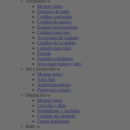
Accesorios
Mostrar todos
Esponjas de baño
Cepillos corporales
Cepillos de masaje
Guantes bronceadores
Cuidado para pies
Accesorios de cuidado
Cepillos de recambio
Cuidado para uñas
Franela
Guantes exfoliantes
Joyas para manos y pies
Sol y protección
Mostrar todos
After Sun
Autobronceadores
Protectores solares
Depilación
Mostrar todos
Cera fría y tibia
Depiladoras y cuchillas
Cuidado del afeitado
Crema depilatoria
Baño