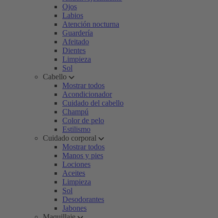
Ojos
Labios
Atención nocturna
Guardería
Afeitado
Dientes
Limpieza
Sol
Cabello
Mostrar todos
Acondicionador
Cuidado del cabello
Champú
Color de pelo
Estilismo
Cuidado corporal
Mostrar todos
Manos y pies
Lociones
Aceites
Limpieza
Sol
Desodorantes
Jabones
Maquillaje