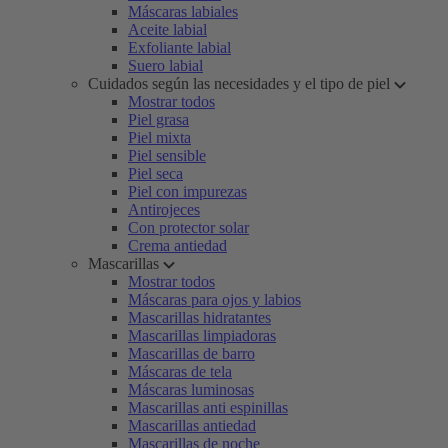
Máscaras labiales
Aceite labial
Exfoliante labial
Suero labial
Cuidados según las necesidades y el tipo de piel
Mostrar todos
Piel grasa
Piel mixta
Piel sensible
Piel seca
Piel con impurezas
Antirojeces
Con protector solar
Crema antiedad
Mascarillas
Mostrar todos
Máscaras para ojos y labios
Mascarillas hidratantes
Mascarillas limpiadoras
Mascarillas de barro
Máscaras de tela
Máscaras luminosas
Mascarillas anti espinillas
Mascarillas antiedad
Mascarillas de noche