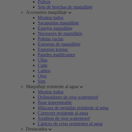
Polvos
Sets de brochas de maquillaje
Accesorios maquillaje
Mostrar todos
Sacapuntas maquillaje
Espejos maquillaje
Neceseres de maquillaje
Paletas vacías
Esponjas de maquillaje
Esponjas konjac
Papeles matificantes
Uñas
Cutis
Labios
Ojos
Sets
Maquillaje resistente al agua
Mostrar todos
Delineadores de ojos waterproof
Base impermeable
Máscara de pestañas resistente al agua
Corrector resistente al agua
Sombras de ojos waterproof
Lápices de cejas resistentes al agua
Destacados