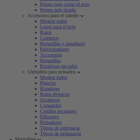
Peines para cortar el pelo
Peines pelo rizado
Accesorios para el cabello
Mostrar todos
Lazos para el pelo
Rulos
Coleteros
Horquillas y pasadores
Pulverizadores
Accesorios
Horquillas
Rizadores sin calor
Utensilios para peinados
Mostrar todos
Plancha
Rizadores
Rulos térmicos
Secadores
Cortapelos
Cepillos secadores
Difusores
Peinadores
Tijeras de entresacar
Tijeras de peluquería
Maquillaje