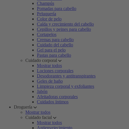
Champús
Pomadas para cabello
Peluquería
Color de pelo
Caída y crecimiento del cabello
Cepillos y peines para cabello
Cortapelos
Cremas para cabello
Cuidado del cabello
Gel para el pelo
Pastas para cabello
Cuidado corporal
Mostrar todos
Lociones corporales
Desodorantes y antitranspirantes
Geles de baño
Limpieza corporal y exfoliantes
Jabón
Afeitadoras corporales
Cuidados íntimos
Droguería
Mostrar todos
Cuidado facial
Mostrar todos
Antienvejecimiento