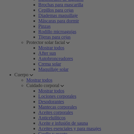
Brochas para mascarilla
Cepillos para cejas
Diademas maquillaje
Máscaras para dormir
Pinzas
Rodillo microagujas
Tijeras para cejas
Protector solar facial
Mostrar todos
After sun
Autobronceadores
Crema solar
Maquillaje solar
Cuerpo
Mostrar todos
Cuidado corporal
Mostrar todos
Lociones corporales
Desodorantes
Mantecas corporales
Aceites corporales
Anticelulíticos
Aceite e infusión de sauna
Aceites esenciales y para masajes
Cuello y escote