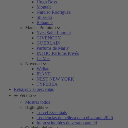
Hugo Boss
Montale
Narciso Rodriguez
Shiseido
Rabanne
Marcas Premium
Yves Saint Laurent
GIVENCHY
GUERLAIN
Parfums de Marly
INITIO Parfums Privés
La Mer
Novedad
Widian
IRÄYE
NEST NEW YORK
TYPEBEA
Rebajas y superventas
☀️ Verano
Mostrar todos
Highlights
Travel Essentials
Tendencias de belleza para el verano 2026
Imprescindibles de verano para él
Cuidado del sol