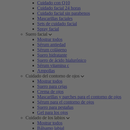
Cuidado con Q10
Cuidado facial 24 horas
Cuidado facial sin parabenos
Mascarillas faciales
Sets de cuidado facial
Spray facial
Suero facial
Mostrar todos
Sérum antiedad
Sérum colágeno
Suero hidratante
Suero de ácido hialurónico
Sérum vitamina c
Ampollas
Cuidado del contorno de ojos
Mostrar todos
Suero para cejas
Crema de ojos
Mascarillas y parches para el contorno de ojos
Sérum para el contorno de ojos
Suero para pestañas
Gel para los ojos
Cuidado de los labios
Mostrar todos
Bálsamo labial