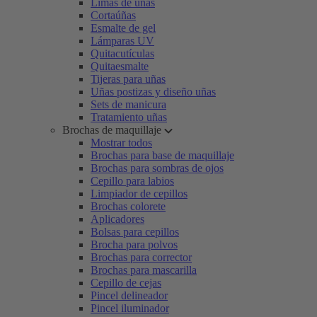
Limas de uñas
Cortaúñas
Esmalte de gel
Lámparas UV
Quitacutículas
Quitaesmalte
Tijeras para uñas
Uñas postizas y diseño uñas
Sets de manicura
Tratamiento uñas
Brochas de maquillaje
Mostrar todos
Brochas para base de maquillaje
Brochas para sombras de ojos
Cepillo para labios
Limpiador de cepillos
Brochas colorete
Aplicadores
Bolsas para cepillos
Brocha para polvos
Brochas para corrector
Brochas para mascarilla
Cepillo de cejas
Pincel delineador
Pincel iluminador