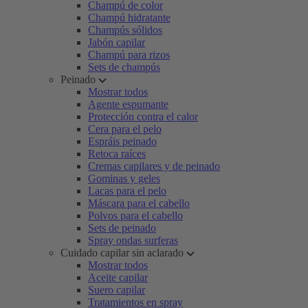
Champú de color
Champú hidratante
Champús sólidos
Jabón capilar
Champú para rizos
Sets de champús
Peinado
Mostrar todos
Agente espumante
Protección contra el calor
Cera para el pelo
Espráis peinado
Retoca raíces
Cremas capilares y de peinado
Gominas y geles
Lacas para el pelo
Máscara para el cabello
Polvos para el cabello
Sets de peinado
Spray ondas surferas
Cuidado capilar sin aclarado
Mostrar todos
Aceite capilar
Suero capilar
Tratamientos en spray