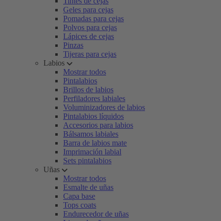
Tintes de cejas
Geles para cejas
Pomadas para cejas
Polvos para cejas
Lápices de cejas
Pinzas
Tijeras para cejas
Labios
Mostrar todos
Pintalabios
Brillos de labios
Perfiladores labiales
Voluminizadores de labios
Pintalabios líquidos
Accesorios para labios
Bálsamos labiales
Barra de labios mate
Imprimación labial
Sets pintalabios
Uñas
Mostrar todos
Esmalte de uñas
Capa base
Tops coats
Endurecedor de uñas