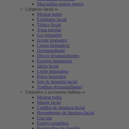
Mascarillas puntos negros
Limpieza facial
Mostrar todos
Exfoliante facial
Tónico facial
Agua micelar
Gel limpiador
Aceite limpiador
Crema limpiadora
Desmaquillante
Discos desmaquillantes
Espuma limpiadora
Jabón facial
Leche limpiadora
Polvo limpiador
Sets de limpieza facial
Toallitas desmaquillantes
Utensilios y accesorios belleza
Mostrar todos
Masaje facial
Cepillos de limpieza facial
Herramientas de limpieza facial
Gua sha
Espejo cosmético
Bastoncillos de algodón