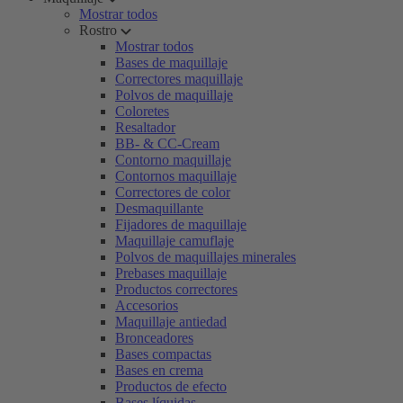
Mostrar todos
Rostro
Mostrar todos
Bases de maquillaje
Correctores maquillaje
Polvos de maquillaje
Coloretes
Resaltador
BB- & CC-Cream
Contorno maquillaje
Contornos maquillaje
Correctores de color
Desmaquillante
Fijadores de maquillaje
Maquillaje camuflaje
Polvos de maquillajes minerales
Prebases maquillaje
Productos correctores
Accesorios
Maquillaje antiedad
Bronceadores
Bases compactas
Bases en crema
Productos de efecto
Bases líquidas