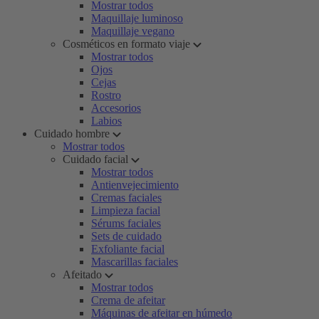
Mostrar todos
Maquillaje luminoso
Maquillaje vegano
Cosméticos en formato viaje
Mostrar todos
Ojos
Cejas
Rostro
Accesorios
Labios
Cuidado hombre
Mostrar todos
Cuidado facial
Mostrar todos
Antienvejecimiento
Cremas faciales
Limpieza facial
Sérums faciales
Sets de cuidado
Exfoliante facial
Mascarillas faciales
Afeitado
Mostrar todos
Crema de afeitar
Máquinas de afeitar en húmedo