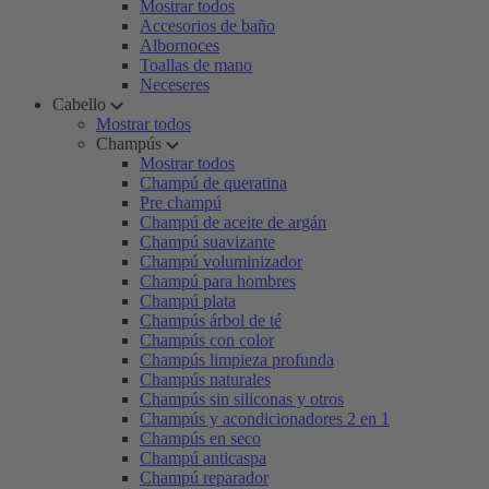
Mostrar todos
Accesorios de baño
Albornoces
Toallas de mano
Neceseres
Cabello
Mostrar todos
Champús
Mostrar todos
Champú de queratina
Pre champú
Champú de aceite de argán
Champú suavizante
Champú voluminizador
Champú para hombres
Champú plata
Champús árbol de té
Champús con color
Champús limpieza profunda
Champús naturales
Champús sin siliconas y otros
Champús y acondicionadores 2 en 1
Champús en seco
Champú anticaspa
Champú reparador