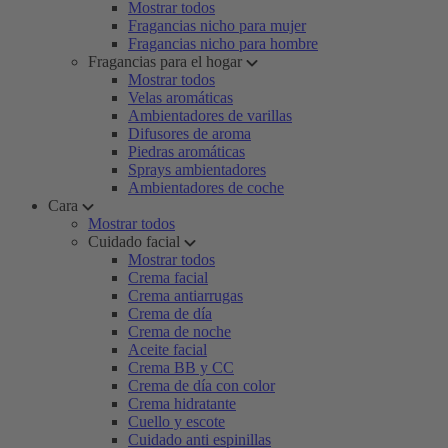
Mostrar todos
Fragancias nicho para mujer
Fragancias nicho para hombre
Fragancias para el hogar
Mostrar todos
Velas aromáticas
Ambientadores de varillas
Difusores de aroma
Piedras aromáticas
Sprays ambientadores
Ambientadores de coche
Cara
Mostrar todos
Cuidado facial
Mostrar todos
Crema facial
Crema antiarrugas
Crema de día
Crema de noche
Aceite facial
Crema BB y CC
Crema de día con color
Crema hidratante
Cuello y escote
Cuidado anti espinillas