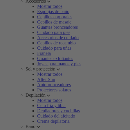
Accesorios
Mostrar todos
Esponjas de baño
Cepillos corporales
Cepillos de masaje
Guantes bronceadores
Cuidado para pies
Accesorios de cuidado
Cepillos de recambio
Cuidado para uñas
Franela
Guantes exfoliantes
Joyas para manos y pies
Sol y protección
Mostrar todos
After Sun
Autobronceadores
Protectores solares
Depilación
Mostrar todos
Cera fría y tibia
Depiladoras y cuchillas
Cuidado del afeitado
Crema depilatoria
Baño