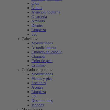
Ojos
Labios
Atención nocturna
Guardería
Afeitado
Dientes
Limpieza
Sol
Cabello
Mostrar todos
Acondicionador
Cuidado del cabello
Champú
Color de pelo
Estilismo
Cuidado corporal
Mostrar todos
Manos y pies
Lociones
Aceites
Limpieza
Sol
Desodorantes
Jabones
Maquillaje