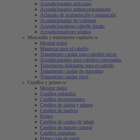
Acondicionador anticaspa
Acondicionador antiencrespamiento
Aclarado de acumulación y reparación
Acondicionador de volumen
Acondicionadores cabello rizado
Acondicionadores sólidos
Mascarilla y tratamiento capilares
Mostrar todos
Mantecas para el cabello
Tratamiento capilar para cabellos secos
Acondicionador para cabellos coloreados
Tratamiento hidratante para el cabello
Tratamiento capilar de queratina
Tratamiento capilar rizos
Cepillos y peines
Mostrar todos
Cepillos redondos
Cepillos desenredantes
Cepillos de paleta y planos
Cepillos de madera
Peines
Cepillos de cerdas de jabalí
Cepillos de masaje craneal
Cepillos esqueleto
Peines cola de ratón