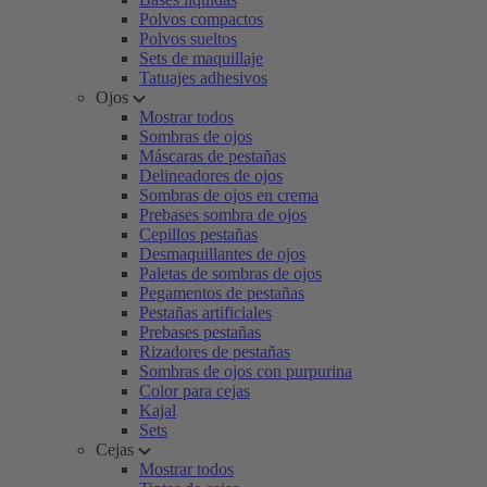
Polvos compactos
Polvos sueltos
Sets de maquillaje
Tatuajes adhesivos
Ojos
Mostrar todos
Sombras de ojos
Máscaras de pestañas
Delineadores de ojos
Sombras de ojos en crema
Prebases sombra de ojos
Cepillos pestañas
Desmaquillantes de ojos
Paletas de sombras de ojos
Pegamentos de pestañas
Pestañas artificiales
Prebases pestañas
Rizadores de pestañas
Sombras de ojos con purpurina
Color para cejas
Kajal
Sets
Cejas
Mostrar todos