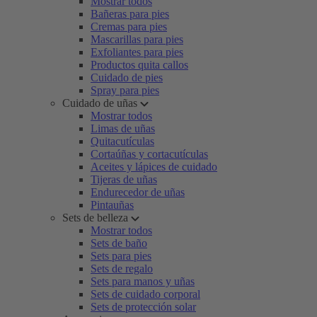
Mostrar todos
Bañeras para pies
Cremas para pies
Mascarillas para pies
Exfoliantes para pies
Productos quita callos
Cuidado de pies
Spray para pies
Cuidado de uñas
Mostrar todos
Limas de uñas
Quitacutículas
Cortaúñas y cortacutículas
Aceites y lápices de cuidado
Tijeras de uñas
Endurecedor de uñas
Pintauñas
Sets de belleza
Mostrar todos
Sets de baño
Sets para pies
Sets de regalo
Sets para manos y uñas
Sets de cuidado corporal
Sets de protección solar