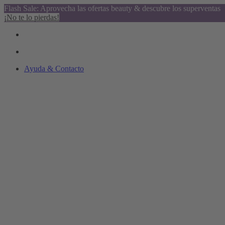
Flash Sale: Aprovecha las ofertas beauty & descubre los superventas
¡No te lo pierdas!
Ayuda & Contacto