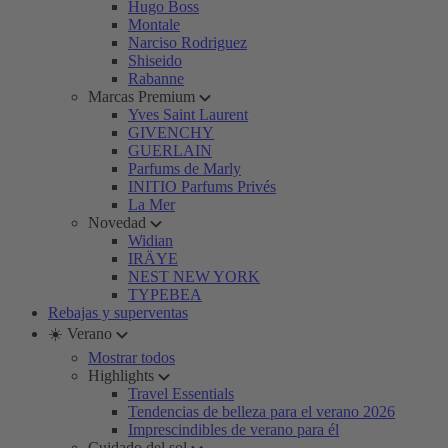
Hugo Boss
Montale
Narciso Rodriguez
Shiseido
Rabanne
Marcas Premium
Yves Saint Laurent
GIVENCHY
GUERLAIN
Parfums de Marly
INITIO Parfums Privés
La Mer
Novedad
Widian
IRÄYE
NEST NEW YORK
TYPEBEA
Rebajas y superventas
☀️ Verano
Mostrar todos
Highlights
Travel Essentials
Tendencias de belleza para el verano 2026
Imprescindibles de verano para él
Cuidado del sol