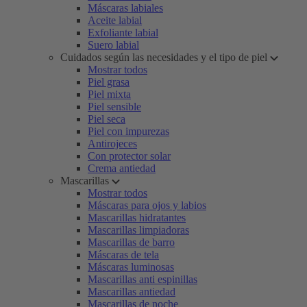
Máscaras labiales
Aceite labial
Exfoliante labial
Suero labial
Cuidados según las necesidades y el tipo de piel
Mostrar todos
Piel grasa
Piel mixta
Piel sensible
Piel seca
Piel con impurezas
Antirojeces
Con protector solar
Crema antiedad
Mascarillas
Mostrar todos
Máscaras para ojos y labios
Mascarillas hidratantes
Mascarillas limpiadoras
Mascarillas de barro
Máscaras de tela
Máscaras luminosas
Mascarillas anti espinillas
Mascarillas antiedad
Mascarillas de noche