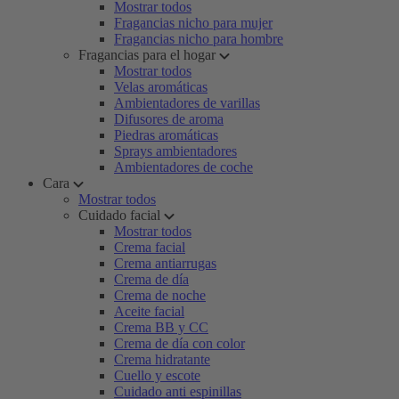
Mostrar todos
Fragancias nicho para mujer
Fragancias nicho para hombre
Fragancias para el hogar
Mostrar todos
Velas aromáticas
Ambientadores de varillas
Difusores de aroma
Piedras aromáticas
Sprays ambientadores
Ambientadores de coche
Cara
Mostrar todos
Cuidado facial
Mostrar todos
Crema facial
Crema antiarrugas
Crema de día
Crema de noche
Aceite facial
Crema BB y CC
Crema de día con color
Crema hidratante
Cuello y escote
Cuidado anti espinillas