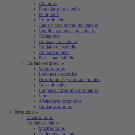
Champús
Pomadas para cabello
Peluquería
Color de pelo
Caída y crecimiento del cabello
Cepillos y peines para cabello
Cortapelos
Cremas para cabello
Cuidado del cabello
Gel para el pelo
Pastas para cabello
Cuidado corporal
Mostrar todos
Lociones corporales
Desodorantes y antitranspirantes
Geles de baño
Limpieza corporal y exfoliantes
Jabón
Afeitadoras corporales
Cuidados íntimos
Droguería
Mostrar todos
Cuidado facial
Mostrar todos
Antienvejecimiento