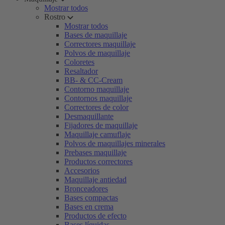
Mostrar todos
Rostro
Mostrar todos
Bases de maquillaje
Correctores maquillaje
Polvos de maquillaje
Coloretes
Resaltador
BB- & CC-Cream
Contorno maquillaje
Contornos maquillaje
Correctores de color
Desmaquillante
Fijadores de maquillaje
Maquillaje camuflaje
Polvos de maquillajes minerales
Prebases maquillaje
Productos correctores
Accesorios
Maquillaje antiedad
Bronceadores
Bases compactas
Bases en crema
Productos de efecto
Bases líquidas