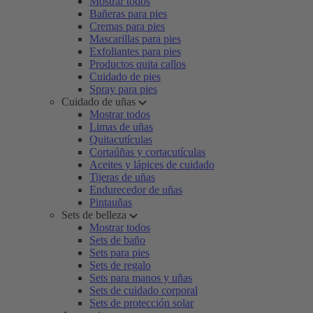
Mostrar todos
Bañeras para pies
Cremas para pies
Mascarillas para pies
Exfoliantes para pies
Productos quita callos
Cuidado de pies
Spray para pies
Cuidado de uñas
Mostrar todos
Limas de uñas
Quitacutículas
Cortaúñas y cortacutículas
Aceites y lápices de cuidado
Tijeras de uñas
Endurecedor de uñas
Pintauñas
Sets de belleza
Mostrar todos
Sets de baño
Sets para pies
Sets de regalo
Sets para manos y uñas
Sets de cuidado corporal
Sets de protección solar