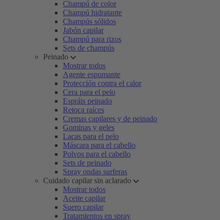
Champú de color
Champú hidratante
Champús sólidos
Jabón capilar
Champú para rizos
Sets de champús
Peinado
Mostrar todos
Agente espumante
Protección contra el calor
Cera para el pelo
Espráis peinado
Retoca raíces
Cremas capilares y de peinado
Gominas y geles
Lacas para el pelo
Máscara para el cabello
Polvos para el cabello
Sets de peinado
Spray ondas surferas
Cuidado capilar sin aclarado
Mostrar todos
Aceite capilar
Suero capilar
Tratamientos en spray