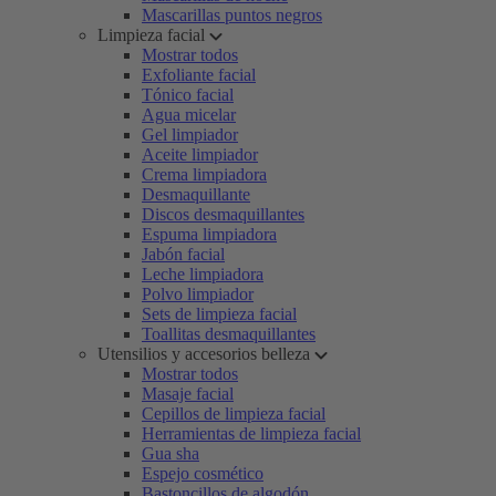
Mascarillas puntos negros
Limpieza facial
Mostrar todos
Exfoliante facial
Tónico facial
Agua micelar
Gel limpiador
Aceite limpiador
Crema limpiadora
Desmaquillante
Discos desmaquillantes
Espuma limpiadora
Jabón facial
Leche limpiadora
Polvo limpiador
Sets de limpieza facial
Toallitas desmaquillantes
Utensilios y accesorios belleza
Mostrar todos
Masaje facial
Cepillos de limpieza facial
Herramientas de limpieza facial
Gua sha
Espejo cosmético
Bastoncillos de algodón