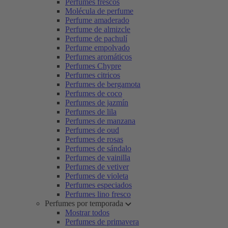
Perfumes frescos
Molécula de perfume
Perfume amaderado
Perfume de almizcle
Perfume de pachulí
Perfume empolvado
Perfumes aromáticos
Perfumes Chypre
Perfumes citricos
Perfumes de bergamota
Perfumes de coco
Perfumes de jazmín
Perfumes de lila
Perfumes de manzana
Perfumes de oud
Perfumes de rosas
Perfumes de sándalo
Perfumes de vainilla
Perfumes de vetiver
Perfumes de violeta
Perfumes especiados
Perfumes lino fresco
Perfumes por temporada
Mostrar todos
Perfumes de primavera