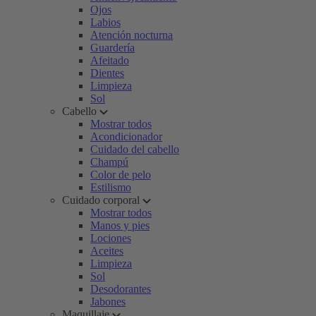
Ojos
Labios
Atención nocturna
Guardería
Afeitado
Dientes
Limpieza
Sol
Cabello
Mostrar todos
Acondicionador
Cuidado del cabello
Champú
Color de pelo
Estilismo
Cuidado corporal
Mostrar todos
Manos y pies
Lociones
Aceites
Limpieza
Sol
Desodorantes
Jabones
Maquillaje