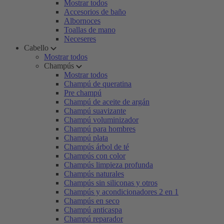
Mostrar todos
Accesorios de baño
Albornoces
Toallas de mano
Neceseres
Cabello
Mostrar todos
Champús
Mostrar todos
Champú de queratina
Pre champú
Champú de aceite de argán
Champú suavizante
Champú voluminizador
Champú para hombres
Champú plata
Champús árbol de té
Champús con color
Champús limpieza profunda
Champús naturales
Champús sin siliconas y otros
Champús y acondicionadores 2 en 1
Champús en seco
Champú anticaspa
Champú reparador