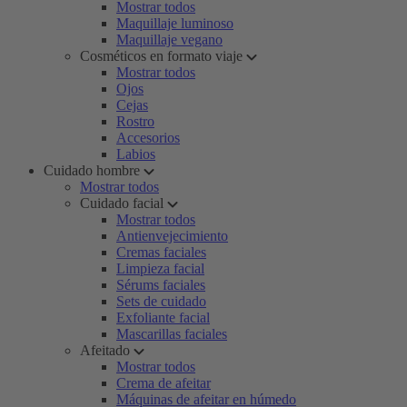
Mostrar todos
Maquillaje luminoso
Maquillaje vegano
Cosméticos en formato viaje
Mostrar todos
Ojos
Cejas
Rostro
Accesorios
Labios
Cuidado hombre
Mostrar todos
Cuidado facial
Mostrar todos
Antienvejecimiento
Cremas faciales
Limpieza facial
Sérums faciales
Sets de cuidado
Exfoliante facial
Mascarillas faciales
Afeitado
Mostrar todos
Crema de afeitar
Máquinas de afeitar en húmedo