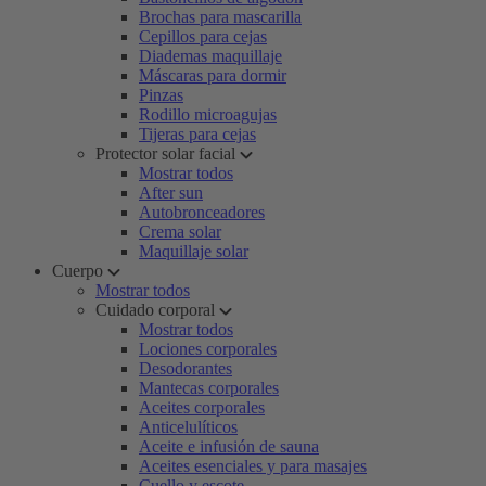
Brochas para mascarilla
Cepillos para cejas
Diademas maquillaje
Máscaras para dormir
Pinzas
Rodillo microagujas
Tijeras para cejas
Protector solar facial
Mostrar todos
After sun
Autobronceadores
Crema solar
Maquillaje solar
Cuerpo
Mostrar todos
Cuidado corporal
Mostrar todos
Lociones corporales
Desodorantes
Mantecas corporales
Aceites corporales
Anticelulíticos
Aceite e infusión de sauna
Aceites esenciales y para masajes
Cuello y escote