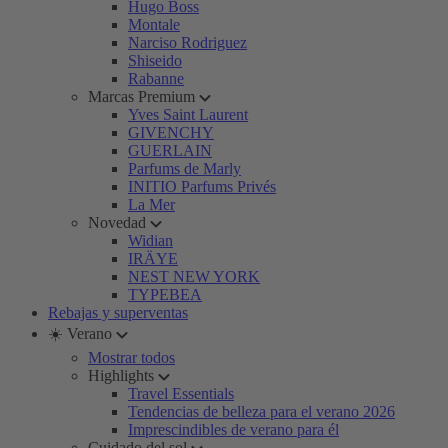
Hugo Boss
Montale
Narciso Rodriguez
Shiseido
Rabanne
Marcas Premium
Yves Saint Laurent
GIVENCHY
GUERLAIN
Parfums de Marly
INITIO Parfums Privés
La Mer
Novedad
Widian
IRÄYE
NEST NEW YORK
TYPEBEA
Rebajas y superventas
☀️ Verano
Mostrar todos
Highlights
Travel Essentials
Tendencias de belleza para el verano 2026
Imprescindibles de verano para él
Cuidado del sol