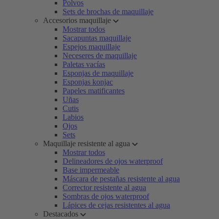
Polvos
Sets de brochas de maquillaje
Accesorios maquillaje
Mostrar todos
Sacapuntas maquillaje
Espejos maquillaje
Neceseres de maquillaje
Paletas vacías
Esponjas de maquillaje
Esponjas konjac
Papeles matificantes
Uñas
Cutis
Labios
Ojos
Sets
Maquillaje resistente al agua
Mostrar todos
Delineadores de ojos waterproof
Base impermeable
Máscara de pestañas resistente al agua
Corrector resistente al agua
Sombras de ojos waterproof
Lápices de cejas resistentes al agua
Destacados