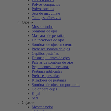
Polvos compactos
Polvos sueltos
Sets de maquillaje
Tatuajes adhesivos
Ojos
Mostrar todos
Sombras de ojos
Máscaras de pestañas
Delineadores de ojos
Sombras de ojos en crema
Prebases sombra de ojos
Cepillos pestañas
Desmaquillantes de ojos
Paletas de sombras de ojos
Pegamentos de pestañas
Pestañas artificiales
Prebases pestañas
Rizadores de pestañas
Sombras de ojos con purpurina
Color para cejas
Kajal
Sets
Cejas
Mostrar todos