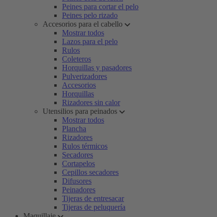
Peines para cortar el pelo
Peines pelo rizado
Accesorios para el cabello
Mostrar todos
Lazos para el pelo
Rulos
Coleteros
Horquillas y pasadores
Pulverizadores
Accesorios
Horquillas
Rizadores sin calor
Utensilios para peinados
Mostrar todos
Plancha
Rizadores
Rulos térmicos
Secadores
Cortapelos
Cepillos secadores
Difusores
Peinadores
Tijeras de entresacar
Tijeras de peluquería
Maquillaje