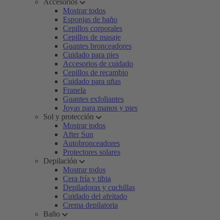
Accesorios
Mostrar todos
Esponjas de baño
Cepillos corporales
Cepillos de masaje
Guantes bronceadores
Cuidado para pies
Accesorios de cuidado
Cepillos de recambio
Cuidado para uñas
Franela
Guantes exfoliantes
Joyas para manos y pies
Sol y protección
Mostrar todos
After Sun
Autobronceadores
Protectores solares
Depilación
Mostrar todos
Cera fría y tibia
Depiladoras y cuchillas
Cuidado del afeitado
Crema depilatoria
Baño