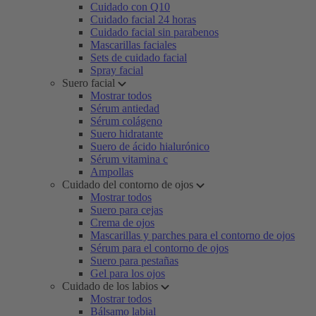
Cuidado con Q10
Cuidado facial 24 horas
Cuidado facial sin parabenos
Mascarillas faciales
Sets de cuidado facial
Spray facial
Suero facial
Mostrar todos
Sérum antiedad
Sérum colágeno
Suero hidratante
Suero de ácido hialurónico
Sérum vitamina c
Ampollas
Cuidado del contorno de ojos
Mostrar todos
Suero para cejas
Crema de ojos
Mascarillas y parches para el contorno de ojos
Sérum para el contorno de ojos
Suero para pestañas
Gel para los ojos
Cuidado de los labios
Mostrar todos
Bálsamo labial