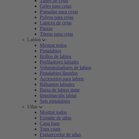
Tintes de cejas
Geles para cejas
Pomadas para cejas
Polvos para cejas
Lápices de cejas
Pinzas
Tijeras para cejas
Labios
Mostrar todos
Pintalabios
Brillos de labios
Perfiladores labiales
Voluminizadores de labios
Pintalabios líquidos
Accesorios para labios
Bálsamos labiales
Barra de labios mate
Imprimación labial
Sets pintalabios
Uñas
Mostrar todos
Esmalte de uñas
Capa base
Tops coats
Endurecedor de uñas