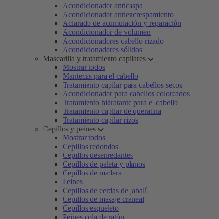
Acondicionador anticaspa
Acondicionador antiencrespamiento
Aclarado de acumulación y reparación
Acondicionador de volumen
Acondicionadores cabello rizado
Acondicionadores sólidos
Mascarilla y tratamiento capilares
Mostrar todos
Mantecas para el cabello
Tratamiento capilar para cabellos secos
Acondicionador para cabellos coloreados
Tratamiento hidratante para el cabello
Tratamiento capilar de queratina
Tratamiento capilar rizos
Cepillos y peines
Mostrar todos
Cepillos redondos
Cepillos desenredantes
Cepillos de paleta y planos
Cepillos de madera
Peines
Cepillos de cerdas de jabalí
Cepillos de masaje craneal
Cepillos esqueleto
Peines cola de ratón