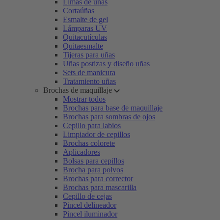
Limas de uñas
Cortaúñas
Esmalte de gel
Lámparas UV
Quitacutículas
Quitaesmalte
Tijeras para uñas
Uñas postizas y diseño uñas
Sets de manicura
Tratamiento uñas
Brochas de maquillaje
Mostrar todos
Brochas para base de maquillaje
Brochas para sombras de ojos
Cepillo para labios
Limpiador de cepillos
Brochas colorete
Aplicadores
Bolsas para cepillos
Brocha para polvos
Brochas para corrector
Brochas para mascarilla
Cepillo de cejas
Pincel delineador
Pincel iluminador