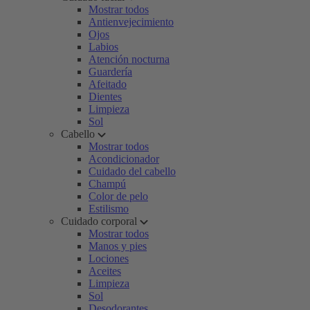
Mostrar todos
Antienvejecimiento
Ojos
Labios
Atención nocturna
Guardería
Afeitado
Dientes
Limpieza
Sol
Cabello
Mostrar todos
Acondicionador
Cuidado del cabello
Champú
Color de pelo
Estilismo
Cuidado corporal
Mostrar todos
Manos y pies
Lociones
Aceites
Limpieza
Sol
Desodorantes