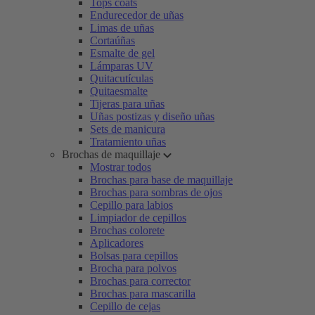
Tops coats
Endurecedor de uñas
Limas de uñas
Cortaúñas
Esmalte de gel
Lámparas UV
Quitacutículas
Quitaesmalte
Tijeras para uñas
Uñas postizas y diseño uñas
Sets de manicura
Tratamiento uñas
Brochas de maquillaje
Mostrar todos
Brochas para base de maquillaje
Brochas para sombras de ojos
Cepillo para labios
Limpiador de cepillos
Brochas colorete
Aplicadores
Bolsas para cepillos
Brocha para polvos
Brochas para corrector
Brochas para mascarilla
Cepillo de cejas