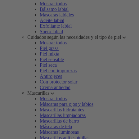
Mostrar todos
Bálsamo labial
Máscaras labiales
Aceite labial
Exfoliante labial
Suero labial
Cuidados según las necesidades y el tipo de piel
Mostrar todos
Piel grasa
Piel mixta
Piel sensible
Piel seca
Piel con impurezas
Antirojeces
Con protector solar
Crema antiedad
Mascarillas
Mostrar todos
Máscaras para ojos y labios
Mascarillas hidratantes
Mascarillas limpiadoras
Mascarillas de barro
Máscaras de tela
Máscaras luminosas
Mascarillas anti espinillas