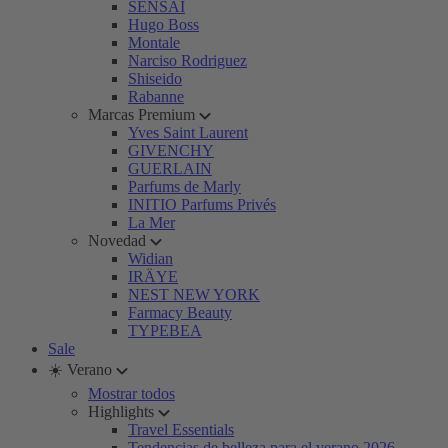
SENSAI
Hugo Boss
Montale
Narciso Rodriguez
Shiseido
Rabanne
Marcas Premium
Yves Saint Laurent
GIVENCHY
GUERLAIN
Parfums de Marly
INITIO Parfums Privés
La Mer
Novedad
Widian
IRÄYE
NEST NEW YORK
Farmacy Beauty
TYPEBEA
Sale
☀️ Verano
Mostrar todos
Highlights
Travel Essentials
Tendencias de belleza para el verano 2026