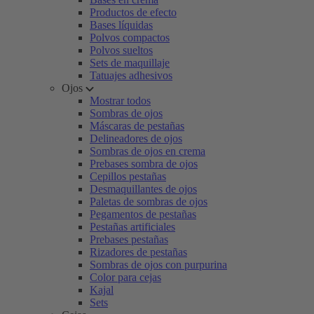
Productos de efecto
Bases líquidas
Polvos compactos
Polvos sueltos
Sets de maquillaje
Tatuajes adhesivos
Ojos
Mostrar todos
Sombras de ojos
Máscaras de pestañas
Delineadores de ojos
Sombras de ojos en crema
Prebases sombra de ojos
Cepillos pestañas
Desmaquillantes de ojos
Paletas de sombras de ojos
Pegamentos de pestañas
Pestañas artificiales
Prebases pestañas
Rizadores de pestañas
Sombras de ojos con purpurina
Color para cejas
Kajal
Sets