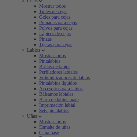
Cejas
Mostrar todos
Tintes de cejas
Geles para cejas
Pomadas para cejas
Polvos para cejas
Lápices de cejas
Pinzas
Tijeras para cejas
Labios
Mostrar todos
Pintalabios
Brillos de labios
Perfiladores labiales
Voluminizadores de labios
Pintalabios líquidos
Accesorios para labios
Bálsamos labiales
Barra de labios mate
Imprimación labial
Sets pintalabios
Uñas
Mostrar todos
Esmalte de uñas
Capa base