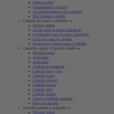
Suero capilar
Tratamientos en spray
Acondicionadores sin aclarado
Sets cuidado cabello
Cuidado del cuero cabelludo
Mostrar todos
Aceite para el cuero cabelludo
Exfoliantes para el cuero cabelludo
Lociones para el cabello
Protectores solares para el cabello
Cuidados según el tipo de cabello
Mostrar todos
Anticaída
Anticaspa
Antiencrespamiento
Cabello fino y liso
Cabello graso
Cabello normal
Cabello rizado
Cabello seco
Cabello teñido
Cuero cabelludo sensible
Pelo decolorado
Acondicionador y aclarado
Mostrar todos