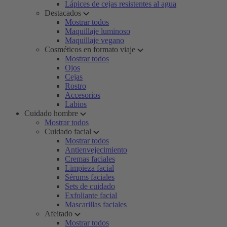
Lápices de cejas resistentes al agua
Destacados
Mostrar todos
Maquillaje luminoso
Maquillaje vegano
Cosméticos en formato viaje
Mostrar todos
Ojos
Cejas
Rostro
Accesorios
Labios
Cuidado hombre
Mostrar todos
Cuidado facial
Mostrar todos
Antienvejecimiento
Cremas faciales
Limpieza facial
Sérums faciales
Sets de cuidado
Exfoliante facial
Mascarillas faciales
Afeitado
Mostrar todos