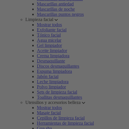
Mascarillas antiedad
Mascarillas de noche
Mascarillas puntos negros
Limpieza facial
Mostrar todos
Exfoliante facial
Tónico facial
Agua micelar
Gel limpiador
Aceite limpiador
Crema limpiadora
Desmaquillante
Discos desmaquillantes
Espuma limpiadora
Jabón facial
Leche limpiadora
Polvo limpiador
Sets de limpieza facial
Toallitas desmaquillantes
Utensilios y accesorios belleza
Mostrar todos
Masaje facial
Cepillos de limpieza facial
Herramientas de limpieza facial
Gua sha