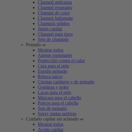
Champú anticaspa
Champú reparador
Champú de color
Champú hidratante
Champús sólidos
Jabón capilar
Champú para rizos
Sets de champús
Peinado
Mostrar todos
Agente espumante
Protección contra el calor
Cera para el pelo
Espráis peinado
Retoca raíces
Cremas capilares y de peinado
Gominas y geles
Lacas para el pelo
Máscara para el cabello
Polvos para el cabello
Sets de peinado
Spray ondas surferas
Cuidado capilar sin aclarado
Mostrar todos
Aceite capilar