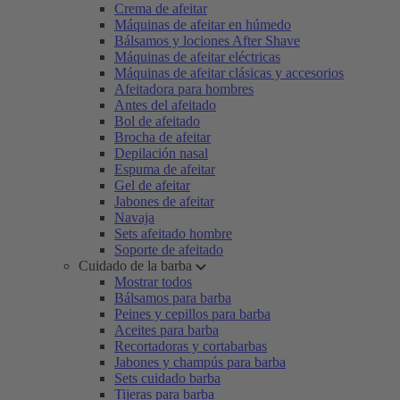
Crema de afeitar
Máquinas de afeitar en húmedo
Bálsamos y lociones After Shave
Máquinas de afeitar eléctricas
Máquinas de afeitar clásicas y accesorios
Afeitadora para hombres
Antes del afeitado
Bol de afeitado
Brocha de afeitar
Depilación nasal
Espuma de afeitar
Gel de afeitar
Jabones de afeitar
Navaja
Sets afeitado hombre
Soporte de afeitado
Cuidado de la barba
Mostrar todos
Bálsamos para barba
Peines y cepillos para barba
Aceites para barba
Recortadoras y cortabarbas
Jabones y champús para barba
Sets cuidado barba
Tijeras para barba