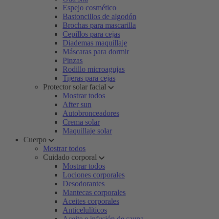
Espejo cosmético
Bastoncillos de algodón
Brochas para mascarilla
Cepillos para cejas
Diademas maquillaje
Máscaras para dormir
Pinzas
Rodillo microagujas
Tijeras para cejas
Protector solar facial
Mostrar todos
After sun
Autobronceadores
Crema solar
Maquillaje solar
Cuerpo
Mostrar todos
Cuidado corporal
Mostrar todos
Lociones corporales
Desodorantes
Mantecas corporales
Aceites corporales
Anticelulíticos
Aceite e infusión de sauna