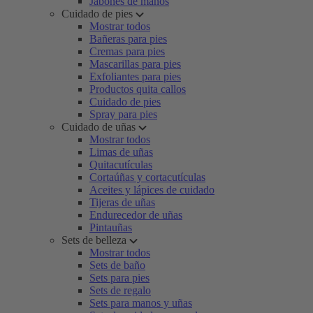
Jabones de manos
Cuidado de pies
Mostrar todos
Bañeras para pies
Cremas para pies
Mascarillas para pies
Exfoliantes para pies
Productos quita callos
Cuidado de pies
Spray para pies
Cuidado de uñas
Mostrar todos
Limas de uñas
Quitacutículas
Cortaúñas y cortacutículas
Aceites y lápices de cuidado
Tijeras de uñas
Endurecedor de uñas
Pintauñas
Sets de belleza
Mostrar todos
Sets de baño
Sets para pies
Sets de regalo
Sets para manos y uñas