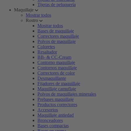
Tijeras de peluquería
Maquillaje
Mostrar todos
Rostro
Mostrar todos
Bases de maquillaje
Correctores maquillaje
Polvos de maquillaje
Coloretes
Resaltador
BB- & CC-Cream
Contorno maquillaje
Contornos maquillaje
Correctores de color
Desmaquillante
Fijadores de maquillaje
Maquillaje camuflaje
Polvos de maquillajes minerales
Prebases maquillaje
Productos correctores
Accesorios
Maquillaje antiedad
Bronceadores
Bases compactas
Bases en crema