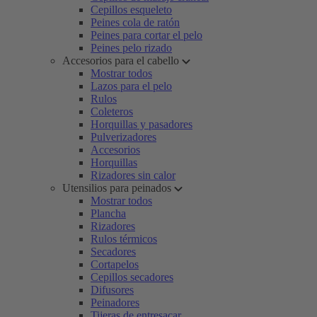
Cepillos esqueleto
Peines cola de ratón
Peines para cortar el pelo
Peines pelo rizado
Accesorios para el cabello
Mostrar todos
Lazos para el pelo
Rulos
Coleteros
Horquillas y pasadores
Pulverizadores
Accesorios
Horquillas
Rizadores sin calor
Utensilios para peinados
Mostrar todos
Plancha
Rizadores
Rulos térmicos
Secadores
Cortapelos
Cepillos secadores
Difusores
Peinadores
Tijeras de entresacar