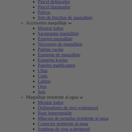
Pincel delineador
Pincel iluminador
Polvos
Sets de brochas de maquillaje
Accesorios maquillaje
Mostrar todos
Sacapuntas maquillaje
Espejos maquillaje
Neceseres de maquillaje
Paletas vacías
Esponjas de maquillaje
Esponjas konjac
Papeles matificantes
Uñas
Cutis
Labios
Ojos
Sets
Maquillaje resistente al agua
Mostrar todos
Delineadores de ojos waterproof
Base impermeable
Máscara de pestañas resistente al agua
Corrector resistente al agua
Sombras de ojos waterproof