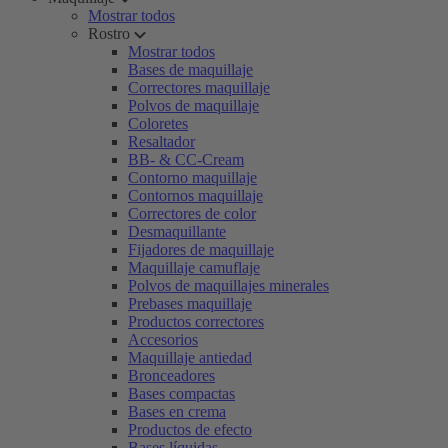
Mostrar todos
Rostro
Mostrar todos
Bases de maquillaje
Correctores maquillaje
Polvos de maquillaje
Coloretes
Resaltador
BB- & CC-Cream
Contorno maquillaje
Contornos maquillaje
Correctores de color
Desmaquillante
Fijadores de maquillaje
Maquillaje camuflaje
Polvos de maquillajes minerales
Prebases maquillaje
Productos correctores
Accesorios
Maquillaje antiedad
Bronceadores
Bases compactas
Bases en crema
Productos de efecto
Bases líquidas