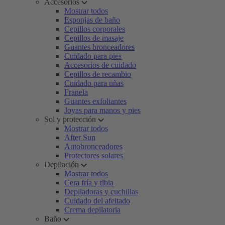
Accesorios
Mostrar todos
Esponjas de baño
Cepillos corporales
Cepillos de masaje
Guantes bronceadores
Cuidado para pies
Accesorios de cuidado
Cepillos de recambio
Cuidado para uñas
Franela
Guantes exfoliantes
Joyas para manos y pies
Sol y protección
Mostrar todos
After Sun
Autobronceadores
Protectores solares
Depilación
Mostrar todos
Cera fría y tibia
Depiladoras y cuchillas
Cuidado del afeitado
Crema depilatoria
Baño