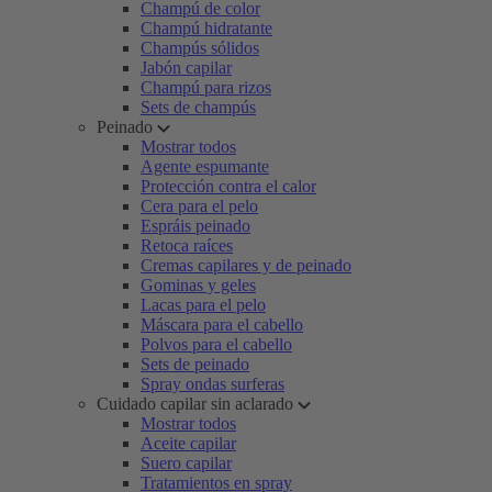
Champú de color
Champú hidratante
Champús sólidos
Jabón capilar
Champú para rizos
Sets de champús
Peinado
Mostrar todos
Agente espumante
Protección contra el calor
Cera para el pelo
Espráis peinado
Retoca raíces
Cremas capilares y de peinado
Gominas y geles
Lacas para el pelo
Máscara para el cabello
Polvos para el cabello
Sets de peinado
Spray ondas surferas
Cuidado capilar sin aclarado
Mostrar todos
Aceite capilar
Suero capilar
Tratamientos en spray