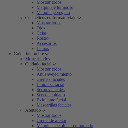
Mostrar todos
Maquillaje luminoso
Maquillaje vegano
Cosméticos en formato viaje
Mostrar todos
Ojos
Cejas
Rostro
Accesorios
Labios
Cuidado hombre
Mostrar todos
Cuidado facial
Mostrar todos
Antienvejecimiento
Cremas faciales
Limpieza facial
Sérums faciales
Sets de cuidado
Exfoliante facial
Mascarillas faciales
Afeitado
Mostrar todos
Crema de afeitar
Máquinas de afeitar en húmedo