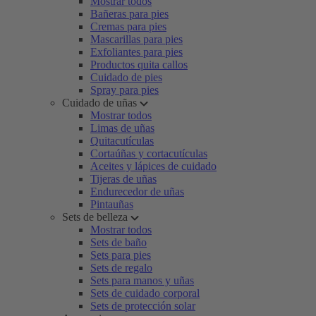
Mostrar todos
Bañeras para pies
Cremas para pies
Mascarillas para pies
Exfoliantes para pies
Productos quita callos
Cuidado de pies
Spray para pies
Cuidado de uñas
Mostrar todos
Limas de uñas
Quitacutículas
Cortaúñas y cortacutículas
Aceites y lápices de cuidado
Tijeras de uñas
Endurecedor de uñas
Pintauñas
Sets de belleza
Mostrar todos
Sets de baño
Sets para pies
Sets de regalo
Sets para manos y uñas
Sets de cuidado corporal
Sets de protección solar