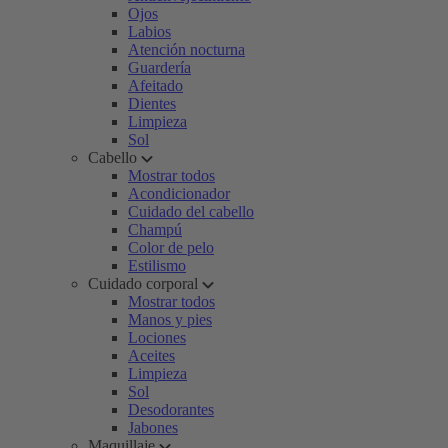
Ojos
Labios
Atención nocturna
Guardería
Afeitado
Dientes
Limpieza
Sol
Cabello
Mostrar todos
Acondicionador
Cuidado del cabello
Champú
Color de pelo
Estilismo
Cuidado corporal
Mostrar todos
Manos y pies
Lociones
Aceites
Limpieza
Sol
Desodorantes
Jabones
Maquillaje