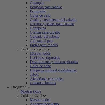
Champús
Pomadas para cabello
Peluquería
Color de pelo
Caída y crecimiento del cabello
Cepillos y peines para cabello
Cortapelos
Cremas para cabello
Cuidado del cabello
Gel para el pelo
Pastas para cabello
Cuidado corporal
Mostrar todos
Lociones corporales
Desodorantes y antitranspirantes
Geles de baño
Limpieza corporal y exfoliantes
Jabón
Afeitadoras corporales
Cuidados íntimos
Droguería
Mostrar todos
Cuidado facial
Mostrar todos
Antienvejecimiento