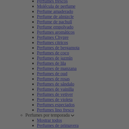
Perfumes frescos
Molécula de perfume
Perfume amaderado
Perfume de almizcle
Perfume de pachulí
Perfume empolvado
Perfumes aromáticos
Perfumes Chypre
Perfumes citricos
Perfumes de bergamota
Perfumes de coco
Perfumes de jazmín
Perfumes de lila
Perfumes de manzana
Perfumes de oud
Perfumes de rosas
Perfumes de sándalo
Perfumes de vainilla
Perfumes de vetiver
Perfumes de violeta
Perfumes especiados
Perfumes lino fresco
Perfumes por temporada
Mostrar todos
Perfumes de primavera