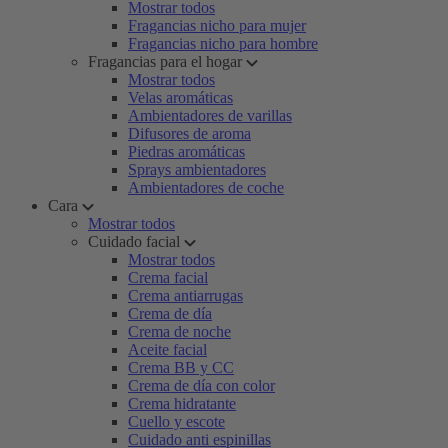
Mostrar todos
Fragancias nicho para mujer
Fragancias nicho para hombre
Fragancias para el hogar
Mostrar todos
Velas aromáticas
Ambientadores de varillas
Difusores de aroma
Piedras aromáticas
Sprays ambientadores
Ambientadores de coche
Cara
Mostrar todos
Cuidado facial
Mostrar todos
Crema facial
Crema antiarrugas
Crema de día
Crema de noche
Aceite facial
Crema BB y CC
Crema de día con color
Crema hidratante
Cuello y escote
Cuidado anti espinillas