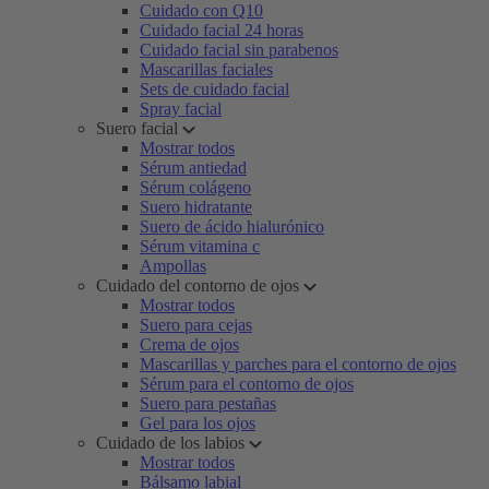
Cuidado con Q10
Cuidado facial 24 horas
Cuidado facial sin parabenos
Mascarillas faciales
Sets de cuidado facial
Spray facial
Suero facial
Mostrar todos
Sérum antiedad
Sérum colágeno
Suero hidratante
Suero de ácido hialurónico
Sérum vitamina c
Ampollas
Cuidado del contorno de ojos
Mostrar todos
Suero para cejas
Crema de ojos
Mascarillas y parches para el contorno de ojos
Sérum para el contorno de ojos
Suero para pestañas
Gel para los ojos
Cuidado de los labios
Mostrar todos
Bálsamo labial