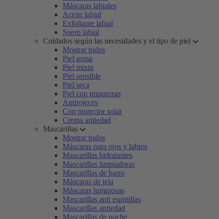
Máscaras labiales
Aceite labial
Exfoliante labial
Suero labial
Cuidados según las necesidades y el tipo de piel
Mostrar todos
Piel grasa
Piel mixta
Piel sensible
Piel seca
Piel con impurezas
Antirojeces
Con protector solar
Crema antiedad
Mascarillas
Mostrar todos
Máscaras para ojos y labios
Mascarillas hidratantes
Mascarillas limpiadoras
Mascarillas de barro
Máscaras de tela
Máscaras luminosas
Mascarillas anti espinillas
Mascarillas antiedad
Mascarillas de noche