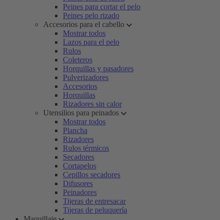
Peines para cortar el pelo
Peines pelo rizado
Accesorios para el cabello
Mostrar todos
Lazos para el pelo
Rulos
Coleteros
Horquillas y pasadores
Pulverizadores
Accesorios
Horquillas
Rizadores sin calor
Utensilios para peinados
Mostrar todos
Plancha
Rizadores
Rulos térmicos
Secadores
Cortapelos
Cepillos secadores
Difusores
Peinadores
Tijeras de entresacar
Tijeras de peluquería
Maquillaje