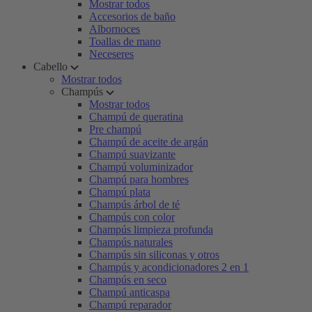
Mostrar todos
Accesorios de baño
Albornoces
Toallas de mano
Neceseres
Cabello
Mostrar todos
Champús
Mostrar todos
Champú de queratina
Pre champú
Champú de aceite de argán
Champú suavizante
Champú voluminizador
Champú para hombres
Champú plata
Champús árbol de té
Champús con color
Champús limpieza profunda
Champús naturales
Champús sin siliconas y otros
Champús y acondicionadores 2 en 1
Champús en seco
Champú anticaspa
Champú reparador