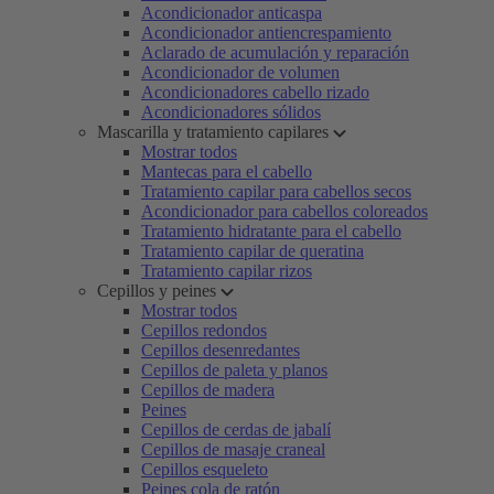
Acondicionador anticaspa
Acondicionador antiencrespamiento
Aclarado de acumulación y reparación
Acondicionador de volumen
Acondicionadores cabello rizado
Acondicionadores sólidos
Mascarilla y tratamiento capilares
Mostrar todos
Mantecas para el cabello
Tratamiento capilar para cabellos secos
Acondicionador para cabellos coloreados
Tratamiento hidratante para el cabello
Tratamiento capilar de queratina
Tratamiento capilar rizos
Cepillos y peines
Mostrar todos
Cepillos redondos
Cepillos desenredantes
Cepillos de paleta y planos
Cepillos de madera
Peines
Cepillos de cerdas de jabalí
Cepillos de masaje craneal
Cepillos esqueleto
Peines cola de ratón