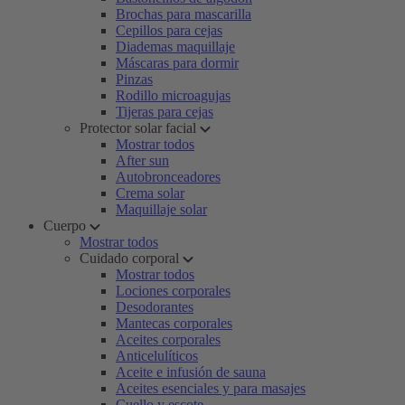
Brochas para mascarilla
Cepillos para cejas
Diademas maquillaje
Máscaras para dormir
Pinzas
Rodillo microagujas
Tijeras para cejas
Protector solar facial
Mostrar todos
After sun
Autobronceadores
Crema solar
Maquillaje solar
Cuerpo
Mostrar todos
Cuidado corporal
Mostrar todos
Lociones corporales
Desodorantes
Mantecas corporales
Aceites corporales
Anticelulíticos
Aceite e infusión de sauna
Aceites esenciales y para masajes
Cuello y escote