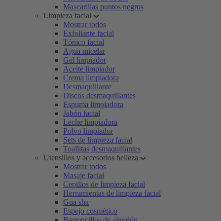
Mascarillas puntos negros
Limpieza facial
Mostrar todos
Exfoliante facial
Tónico facial
Agua micelar
Gel limpiador
Aceite limpiador
Crema limpiadora
Desmaquillante
Discos desmaquillantes
Espuma limpiadora
Jabón facial
Leche limpiadora
Polvo limpiador
Sets de limpieza facial
Toallitas desmaquillantes
Utensilios y accesorios belleza
Mostrar todos
Masaje facial
Cepillos de limpieza facial
Herramientas de limpieza facial
Gua sha
Espejo cosmético
Bastoncillos de algodón