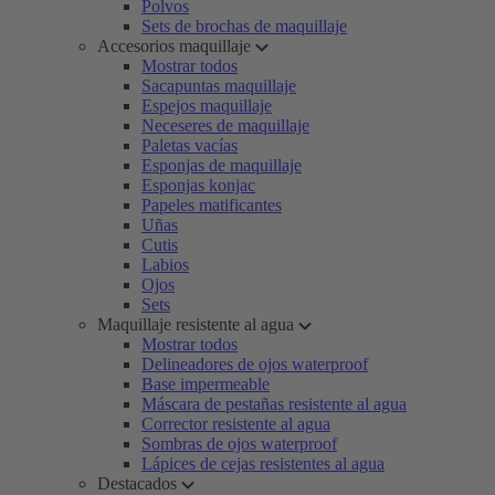
Polvos
Sets de brochas de maquillaje
Accesorios maquillaje
Mostrar todos
Sacapuntas maquillaje
Espejos maquillaje
Neceseres de maquillaje
Paletas vacías
Esponjas de maquillaje
Esponjas konjac
Papeles matificantes
Uñas
Cutis
Labios
Ojos
Sets
Maquillaje resistente al agua
Mostrar todos
Delineadores de ojos waterproof
Base impermeable
Máscara de pestañas resistente al agua
Corrector resistente al agua
Sombras de ojos waterproof
Lápices de cejas resistentes al agua
Destacados