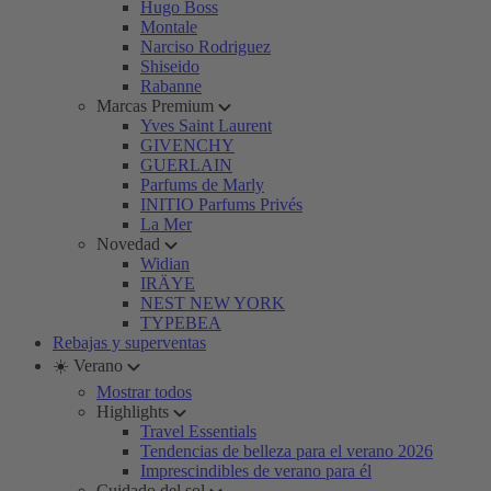
Hugo Boss
Montale
Narciso Rodriguez
Shiseido
Rabanne
Marcas Premium
Yves Saint Laurent
GIVENCHY
GUERLAIN
Parfums de Marly
INITIO Parfums Privés
La Mer
Novedad
Widian
IRÄYE
NEST NEW YORK
TYPEBEA
Rebajas y superventas
☀️ Verano
Mostrar todos
Highlights
Travel Essentials
Tendencias de belleza para el verano 2026
Imprescindibles de verano para él
Cuidado del sol