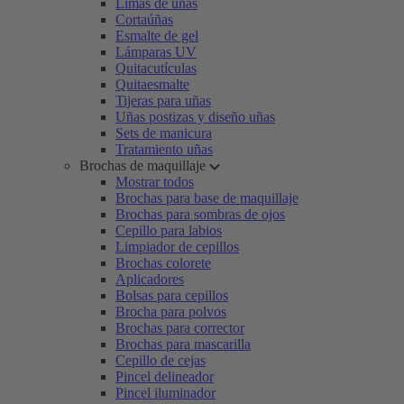
Limas de uñas
Cortaúñas
Esmalte de gel
Lámparas UV
Quitacutículas
Quitaesmalte
Tijeras para uñas
Uñas postizas y diseño uñas
Sets de manicura
Tratamiento uñas
Brochas de maquillaje
Mostrar todos
Brochas para base de maquillaje
Brochas para sombras de ojos
Cepillo para labios
Limpiador de cepillos
Brochas colorete
Aplicadores
Bolsas para cepillos
Brocha para polvos
Brochas para corrector
Brochas para mascarilla
Cepillo de cejas
Pincel delineador
Pincel iluminador