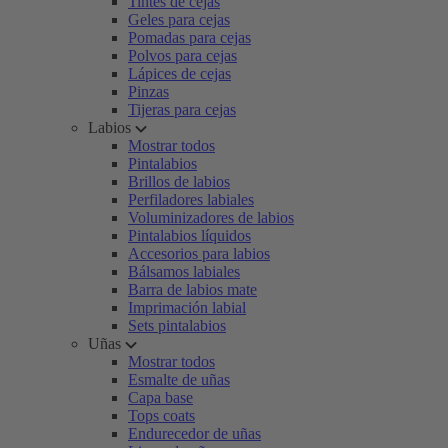
Tintes de cejas
Geles para cejas
Pomadas para cejas
Polvos para cejas
Lápices de cejas
Pinzas
Tijeras para cejas
Labios
Mostrar todos
Pintalabios
Brillos de labios
Perfiladores labiales
Voluminizadores de labios
Pintalabios líquidos
Accesorios para labios
Bálsamos labiales
Barra de labios mate
Imprimación labial
Sets pintalabios
Uñas
Mostrar todos
Esmalte de uñas
Capa base
Tops coats
Endurecedor de uñas