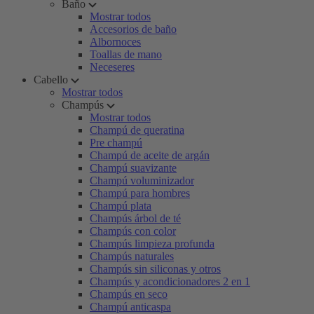
Baño
Mostrar todos
Accesorios de baño
Albornoces
Toallas de mano
Neceseres
Cabello
Mostrar todos
Champús
Mostrar todos
Champú de queratina
Pre champú
Champú de aceite de argán
Champú suavizante
Champú voluminizador
Champú para hombres
Champú plata
Champús árbol de té
Champús con color
Champús limpieza profunda
Champús naturales
Champús sin siliconas y otros
Champús y acondicionadores 2 en 1
Champús en seco
Champú anticaspa