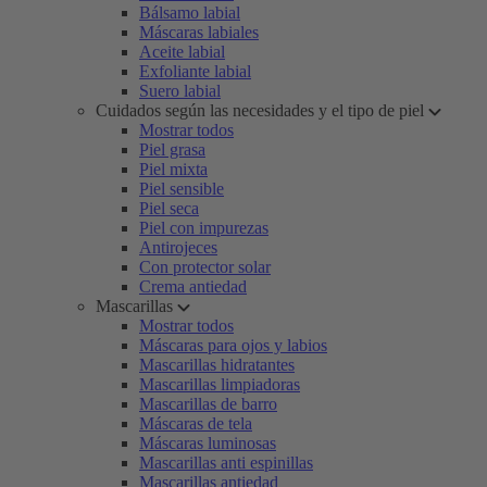
Bálsamo labial
Máscaras labiales
Aceite labial
Exfoliante labial
Suero labial
Cuidados según las necesidades y el tipo de piel
Mostrar todos
Piel grasa
Piel mixta
Piel sensible
Piel seca
Piel con impurezas
Antirojeces
Con protector solar
Crema antiedad
Mascarillas
Mostrar todos
Máscaras para ojos y labios
Mascarillas hidratantes
Mascarillas limpiadoras
Mascarillas de barro
Máscaras de tela
Máscaras luminosas
Mascarillas anti espinillas
Mascarillas antiedad