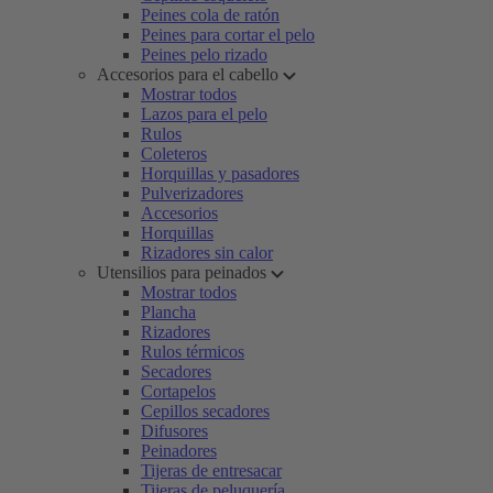
Peines cola de ratón
Peines para cortar el pelo
Peines pelo rizado
Accesorios para el cabello
Mostrar todos
Lazos para el pelo
Rulos
Coleteros
Horquillas y pasadores
Pulverizadores
Accesorios
Horquillas
Rizadores sin calor
Utensilios para peinados
Mostrar todos
Plancha
Rizadores
Rulos térmicos
Secadores
Cortapelos
Cepillos secadores
Difusores
Peinadores
Tijeras de entresacar
Tijeras de peluquería