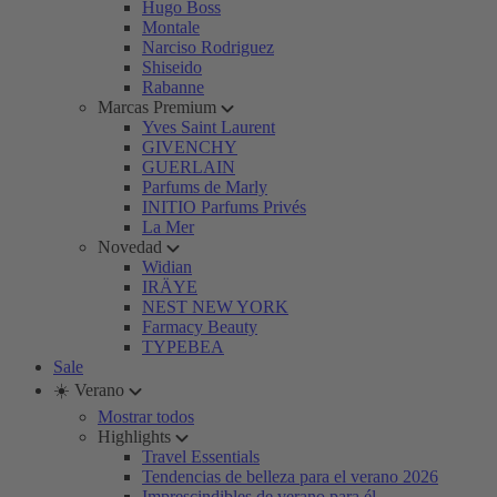
Hugo Boss
Montale
Narciso Rodriguez
Shiseido
Rabanne
Marcas Premium
Yves Saint Laurent
GIVENCHY
GUERLAIN
Parfums de Marly
INITIO Parfums Privés
La Mer
Novedad
Widian
IRÄYE
NEST NEW YORK
Farmacy Beauty
TYPEBEA
Sale
☀️ Verano
Mostrar todos
Highlights
Travel Essentials
Tendencias de belleza para el verano 2026
Imprescindibles de verano para él