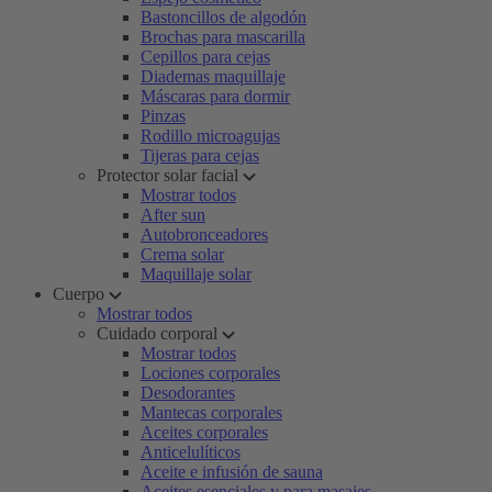
Bastoncillos de algodón
Brochas para mascarilla
Cepillos para cejas
Diademas maquillaje
Máscaras para dormir
Pinzas
Rodillo microagujas
Tijeras para cejas
Protector solar facial
Mostrar todos
After sun
Autobronceadores
Crema solar
Maquillaje solar
Cuerpo
Mostrar todos
Cuidado corporal
Mostrar todos
Lociones corporales
Desodorantes
Mantecas corporales
Aceites corporales
Anticelulíticos
Aceite e infusión de sauna
Aceites esenciales y para masajes