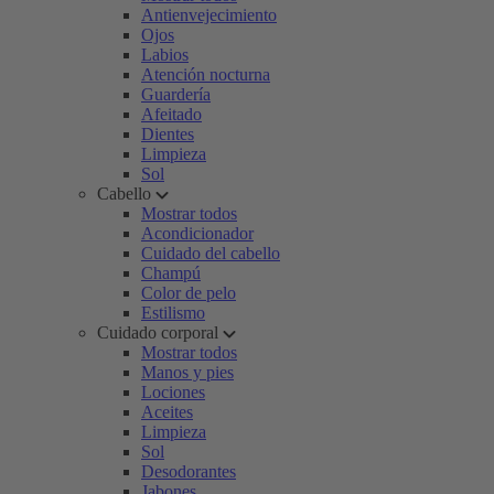
Antienvejecimiento
Ojos
Labios
Atención nocturna
Guardería
Afeitado
Dientes
Limpieza
Sol
Cabello
Mostrar todos
Acondicionador
Cuidado del cabello
Champú
Color de pelo
Estilismo
Cuidado corporal
Mostrar todos
Manos y pies
Lociones
Aceites
Limpieza
Sol
Desodorantes
Jabones