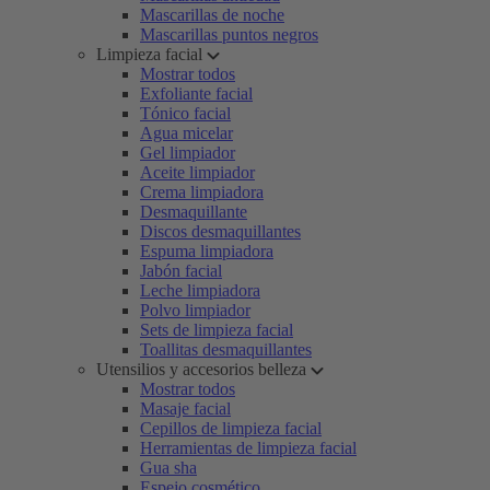
Mascarillas de noche
Mascarillas puntos negros
Limpieza facial
Mostrar todos
Exfoliante facial
Tónico facial
Agua micelar
Gel limpiador
Aceite limpiador
Crema limpiadora
Desmaquillante
Discos desmaquillantes
Espuma limpiadora
Jabón facial
Leche limpiadora
Polvo limpiador
Sets de limpieza facial
Toallitas desmaquillantes
Utensilios y accesorios belleza
Mostrar todos
Masaje facial
Cepillos de limpieza facial
Herramientas de limpieza facial
Gua sha
Espejo cosmético