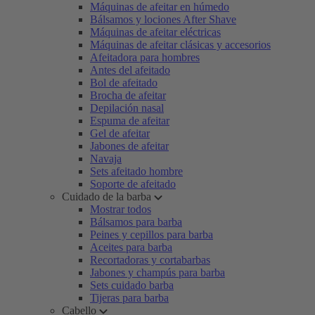
Máquinas de afeitar en húmedo
Bálsamos y lociones After Shave
Máquinas de afeitar eléctricas
Máquinas de afeitar clásicas y accesorios
Afeitadora para hombres
Antes del afeitado
Bol de afeitado
Brocha de afeitar
Depilación nasal
Espuma de afeitar
Gel de afeitar
Jabones de afeitar
Navaja
Sets afeitado hombre
Soporte de afeitado
Cuidado de la barba
Mostrar todos
Bálsamos para barba
Peines y cepillos para barba
Aceites para barba
Recortadoras y cortabarbas
Jabones y champús para barba
Sets cuidado barba
Tijeras para barba
Cabello