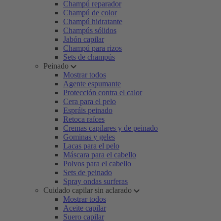
Champú reparador
Champú de color
Champú hidratante
Champús sólidos
Jabón capilar
Champú para rizos
Sets de champús
Peinado
Mostrar todos
Agente espumante
Protección contra el calor
Cera para el pelo
Espráis peinado
Retoca raíces
Cremas capilares y de peinado
Gominas y geles
Lacas para el pelo
Máscara para el cabello
Polvos para el cabello
Sets de peinado
Spray ondas surferas
Cuidado capilar sin aclarado
Mostrar todos
Aceite capilar
Suero capilar