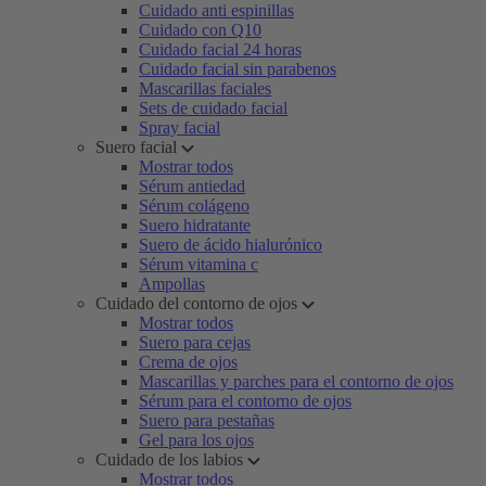
Cuidado anti espinillas
Cuidado con Q10
Cuidado facial 24 horas
Cuidado facial sin parabenos
Mascarillas faciales
Sets de cuidado facial
Spray facial
Suero facial
Mostrar todos
Sérum antiedad
Sérum colágeno
Suero hidratante
Suero de ácido hialurónico
Sérum vitamina c
Ampollas
Cuidado del contorno de ojos
Mostrar todos
Suero para cejas
Crema de ojos
Mascarillas y parches para el contorno de ojos
Sérum para el contorno de ojos
Suero para pestañas
Gel para los ojos
Cuidado de los labios
Mostrar todos