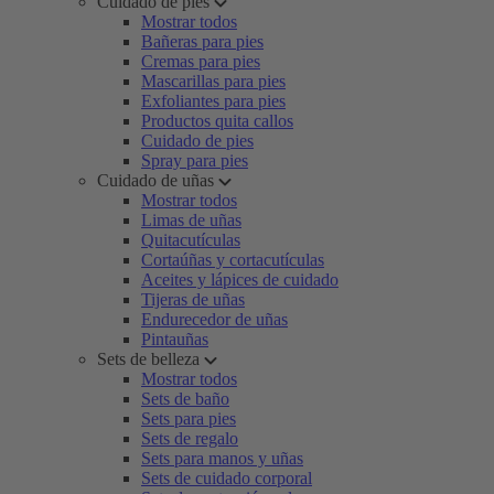
Cuidado de pies
Mostrar todos
Bañeras para pies
Cremas para pies
Mascarillas para pies
Exfoliantes para pies
Productos quita callos
Cuidado de pies
Spray para pies
Cuidado de uñas
Mostrar todos
Limas de uñas
Quitacutículas
Cortaúñas y cortacutículas
Aceites y lápices de cuidado
Tijeras de uñas
Endurecedor de uñas
Pintauñas
Sets de belleza
Mostrar todos
Sets de baño
Sets para pies
Sets de regalo
Sets para manos y uñas
Sets de cuidado corporal