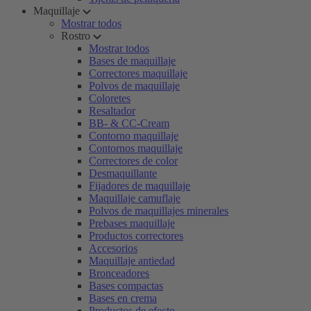
Maquillaje
Mostrar todos
Rostro
Mostrar todos
Bases de maquillaje
Correctores maquillaje
Polvos de maquillaje
Coloretes
Resaltador
BB- & CC-Cream
Contorno maquillaje
Contornos maquillaje
Correctores de color
Desmaquillante
Fijadores de maquillaje
Maquillaje camuflaje
Polvos de maquillajes minerales
Prebases maquillaje
Productos correctores
Accesorios
Maquillaje antiedad
Bronceadores
Bases compactas
Bases en crema
Productos de efecto