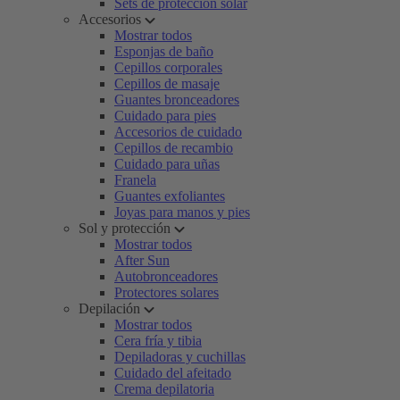
Sets de protección solar
Accesorios
Mostrar todos
Esponjas de baño
Cepillos corporales
Cepillos de masaje
Guantes bronceadores
Cuidado para pies
Accesorios de cuidado
Cepillos de recambio
Cuidado para uñas
Franela
Guantes exfoliantes
Joyas para manos y pies
Sol y protección
Mostrar todos
After Sun
Autobronceadores
Protectores solares
Depilación
Mostrar todos
Cera fría y tibia
Depiladoras y cuchillas
Cuidado del afeitado
Crema depilatoria