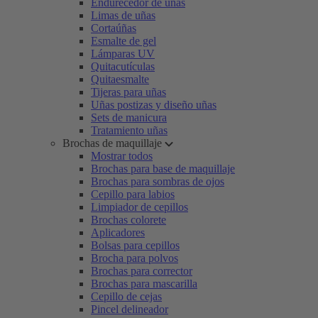
Endurecedor de uñas
Limas de uñas
Cortaúñas
Esmalte de gel
Lámparas UV
Quitacutículas
Quitaesmalte
Tijeras para uñas
Uñas postizas y diseño uñas
Sets de manicura
Tratamiento uñas
Brochas de maquillaje
Mostrar todos
Brochas para base de maquillaje
Brochas para sombras de ojos
Cepillo para labios
Limpiador de cepillos
Brochas colorete
Aplicadores
Bolsas para cepillos
Brocha para polvos
Brochas para corrector
Brochas para mascarilla
Cepillo de cejas
Pincel delineador