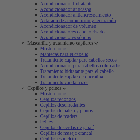
Acondicionador hidratante
Acondicionador anticaspa
Acondicionador antiencrespamiento
Aclarado de acumulación y reparación
Acondicionador de volumen
Acondicionadores cabello rizado
Acondicionadores sólidos
Mascarilla y tratamiento capilares
Mostrar todos
Mantecas para el cabello
Tratamiento capilar para cabellos secos
Acondicionador para cabellos coloreados
Tratamiento hidratante para el cabello
Tratamiento capilar de queratina
Tratamiento capilar rizos
Cepillos y peines
Mostrar todos
Cepillos redondos
Cepillos desenredantes
Cepillos de paleta y planos
Cepillos de madera
Peines
Cepillos de cerdas de jabalí
Cepillos de masaje craneal
Cepillos esqueleto