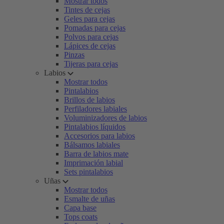
Mostrar todos
Tintes de cejas
Geles para cejas
Pomadas para cejas
Polvos para cejas
Lápices de cejas
Pinzas
Tijeras para cejas
Labios
Mostrar todos
Pintalabios
Brillos de labios
Perfiladores labiales
Voluminizadores de labios
Pintalabios líquidos
Accesorios para labios
Bálsamos labiales
Barra de labios mate
Imprimación labial
Sets pintalabios
Uñas
Mostrar todos
Esmalte de uñas
Capa base
Tops coats