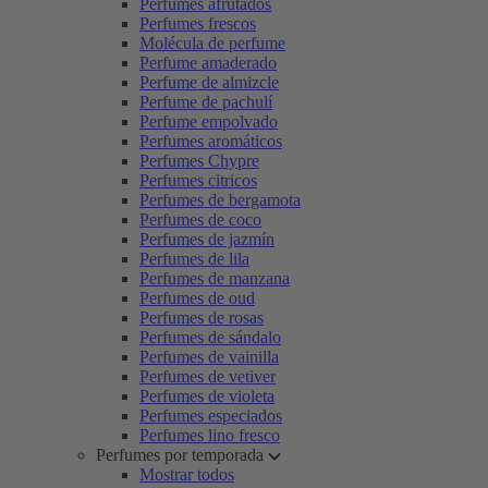
Perfumes afrutados
Perfumes frescos
Molécula de perfume
Perfume amaderado
Perfume de almizcle
Perfume de pachulí
Perfume empolvado
Perfumes aromáticos
Perfumes Chypre
Perfumes citricos
Perfumes de bergamota
Perfumes de coco
Perfumes de jazmín
Perfumes de lila
Perfumes de manzana
Perfumes de oud
Perfumes de rosas
Perfumes de sándalo
Perfumes de vainilla
Perfumes de vetiver
Perfumes de violeta
Perfumes especiados
Perfumes lino fresco
Perfumes por temporada
Mostrar todos