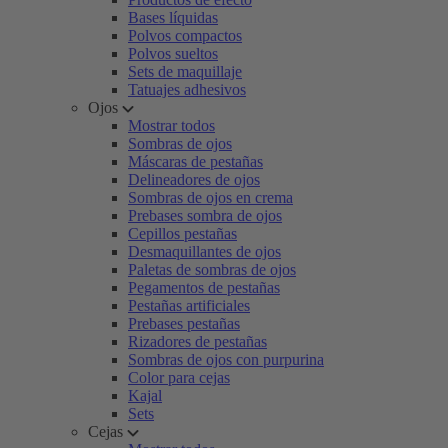
Bases líquidas
Polvos compactos
Polvos sueltos
Sets de maquillaje
Tatuajes adhesivos
Ojos
Mostrar todos
Sombras de ojos
Máscaras de pestañas
Delineadores de ojos
Sombras de ojos en crema
Prebases sombra de ojos
Cepillos pestañas
Desmaquillantes de ojos
Paletas de sombras de ojos
Pegamentos de pestañas
Pestañas artificiales
Prebases pestañas
Rizadores de pestañas
Sombras de ojos con purpurina
Color para cejas
Kajal
Sets
Cejas