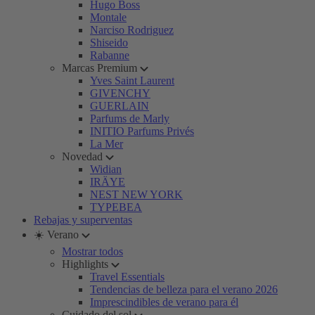
Hugo Boss
Montale
Narciso Rodriguez
Shiseido
Rabanne
Marcas Premium
Yves Saint Laurent
GIVENCHY
GUERLAIN
Parfums de Marly
INITIO Parfums Privés
La Mer
Novedad
Widian
IRÄYE
NEST NEW YORK
TYPEBEA
Rebajas y superventas
☀️ Verano
Mostrar todos
Highlights
Travel Essentials
Tendencias de belleza para el verano 2026
Imprescindibles de verano para él
Cuidado del sol