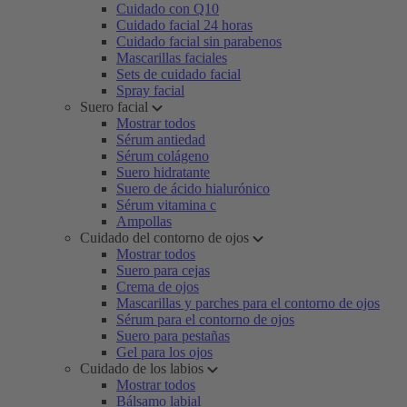
Cuidado con Q10
Cuidado facial 24 horas
Cuidado facial sin parabenos
Mascarillas faciales
Sets de cuidado facial
Spray facial
Suero facial
Mostrar todos
Sérum antiedad
Sérum colágeno
Suero hidratante
Suero de ácido hialurónico
Sérum vitamina c
Ampollas
Cuidado del contorno de ojos
Mostrar todos
Suero para cejas
Crema de ojos
Mascarillas y parches para el contorno de ojos
Sérum para el contorno de ojos
Suero para pestañas
Gel para los ojos
Cuidado de los labios
Mostrar todos
Bálsamo labial