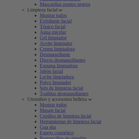
Mascarillas puntos negros
Limpieza facial
Mostrar todos
Exfoliante facial
Tónico facial
Agua micelar
Gel limpiador
Aceite limpiador
Crema limpiadora
Desmaquillante
Discos desmaquillantes
Espuma limpiadora
Jabón facial
Leche limpiadora
Polvo limpiador
Sets de limpieza facial
Toallitas desmaquillantes
Utensilios y accesorios belleza
Mostrar todos
Masaje facial
Cepillos de limpieza facial
Herramientas de limpieza facial
Gua sha
Espejo cosmético
Bastoncillos de algodón