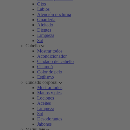
Ojos
Labios
Atención nocturna
Guardería
Afeitado
Dientes
Limpieza
Sol
Cabello
Mostrar todos
Acondicionador
Cuidado del cabello
Champú
Color de pelo
Estilismo
Cuidado corporal
Mostrar todos
Manos y pies
Lociones
Aceites
Limpieza
Sol
Desodorantes
Jabones
Maquillaje