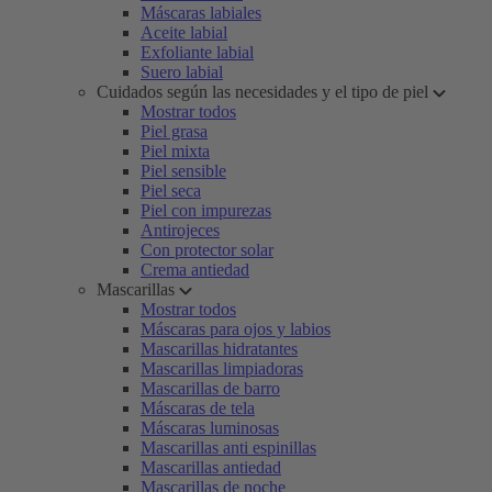
Máscaras labiales
Aceite labial
Exfoliante labial
Suero labial
Cuidados según las necesidades y el tipo de piel
Mostrar todos
Piel grasa
Piel mixta
Piel sensible
Piel seca
Piel con impurezas
Antirojeces
Con protector solar
Crema antiedad
Mascarillas
Mostrar todos
Máscaras para ojos y labios
Mascarillas hidratantes
Mascarillas limpiadoras
Mascarillas de barro
Máscaras de tela
Máscaras luminosas
Mascarillas anti espinillas
Mascarillas antiedad
Mascarillas de noche