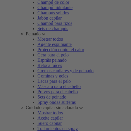
Champú de color
Champú hidratante
Champús sólidos
Jabón capilar
Champú para rizos
Sets de champús
Peinado
Mostrar todos
Agente espumante
Protección contra el calor
Cera para el pelo
Espráis peinado
Retoca raíces
Cremas capilares y de peinado
Gominas y geles
Lacas para el pelo
Máscara para el cabello
Polvos para el cabello
Sets de peinado
Spray ondas surferas
Cuidado capilar sin aclarado
Mostrar todos
Aceite capilar
Suero capilar
Tratamientos en spray