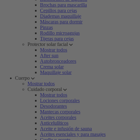
Brochas para mascarilla
Cepillos para cejas
Diademas maquillaje
Máscaras para dormir
Pinzas
Rodillo microagujas
Tijeras para cejas
Protector solar facial
Mostrar todos
After sun
Autobronceadores
Crema solar
Maquillaje solar
Cuerpo
Mostrar todos
Cuidado corporal
Mostrar todos
Lociones corporales
Desodorantes
Mantecas corporales
Aceites corporales
Anticelulíticos
Aceite e infusión de sauna
Aceites esenciales y para masajes
Cuello y escote