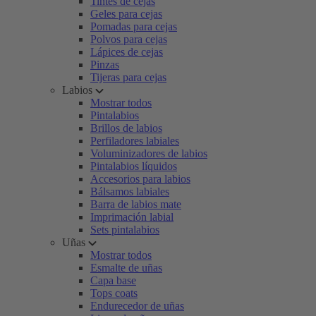
Tintes de cejas
Geles para cejas
Pomadas para cejas
Polvos para cejas
Lápices de cejas
Pinzas
Tijeras para cejas
Labios
Mostrar todos
Pintalabios
Brillos de labios
Perfiladores labiales
Voluminizadores de labios
Pintalabios líquidos
Accesorios para labios
Bálsamos labiales
Barra de labios mate
Imprimación labial
Sets pintalabios
Uñas
Mostrar todos
Esmalte de uñas
Capa base
Tops coats
Endurecedor de uñas