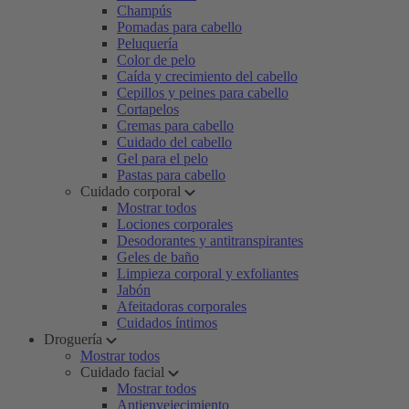
Champús
Pomadas para cabello
Peluquería
Color de pelo
Caída y crecimiento del cabello
Cepillos y peines para cabello
Cortapelos
Cremas para cabello
Cuidado del cabello
Gel para el pelo
Pastas para cabello
Cuidado corporal
Mostrar todos
Lociones corporales
Desodorantes y antitranspirantes
Geles de baño
Limpieza corporal y exfoliantes
Jabón
Afeitadoras corporales
Cuidados íntimos
Droguería
Mostrar todos
Cuidado facial
Mostrar todos
Antienvejecimiento