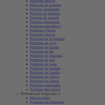
Perfumes frescos
Molécula de perfume
Perfume amaderado
Perfume de almizcle
Perfume de pachulí
Perfume empolvado
Perfumes aromáticos
Perfumes Chypre
Perfumes citricos
Perfumes de bergamota
Perfumes de coco
Perfumes de jazmín
Perfumes de lila
Perfumes de manzana
Perfumes de oud
Perfumes de rosas
Perfumes de sándalo
Perfumes de vainilla
Perfumes de vetiver
Perfumes de violeta
Perfumes especiados
Perfumes lino fresco
Perfumes por temporada
Mostrar todos
Perfumes de primavera