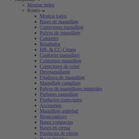
Mostrar todos
Rostro
Mostrar todos
Bases de maquillaje
Correctores maquillaje
Polvos de maquillaje
Coloretes
Resaltador
BB- & CC-Cream
Contorno maquillaje
Contornos maquillaje
Correctores de color
Desmaquillante
Fijadores de maquillaje
Maquillaje camuflaje
Polvos de maquillajes minerales
Prebases maquillaje
Productos correctores
Accesorios
Maquillaje antiedad
Bronceadores
Bases compactas
Bases en crema
Productos de efecto
Bases líquidas