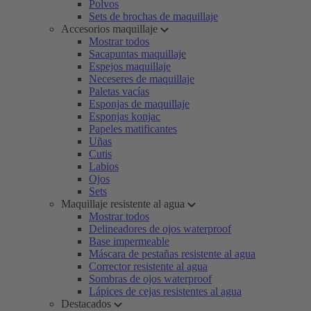
Polvos
Sets de brochas de maquillaje
Accesorios maquillaje
Mostrar todos
Sacapuntas maquillaje
Espejos maquillaje
Neceseres de maquillaje
Paletas vacías
Esponjas de maquillaje
Esponjas konjac
Papeles matificantes
Uñas
Cutis
Labios
Ojos
Sets
Maquillaje resistente al agua
Mostrar todos
Delineadores de ojos waterproof
Base impermeable
Máscara de pestañas resistente al agua
Corrector resistente al agua
Sombras de ojos waterproof
Lápices de cejas resistentes al agua
Destacados