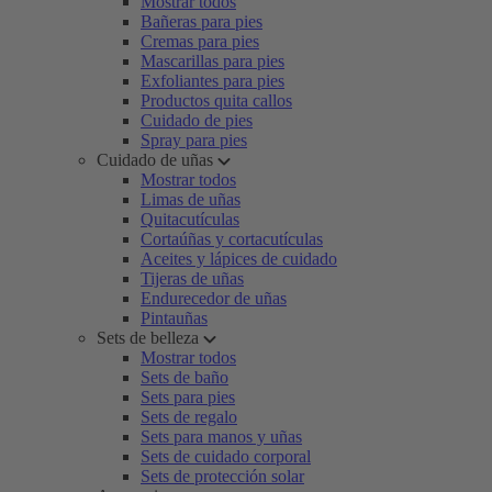
Mostrar todos
Bañeras para pies
Cremas para pies
Mascarillas para pies
Exfoliantes para pies
Productos quita callos
Cuidado de pies
Spray para pies
Cuidado de uñas
Mostrar todos
Limas de uñas
Quitacutículas
Cortaúñas y cortacutículas
Aceites y lápices de cuidado
Tijeras de uñas
Endurecedor de uñas
Pintauñas
Sets de belleza
Mostrar todos
Sets de baño
Sets para pies
Sets de regalo
Sets para manos y uñas
Sets de cuidado corporal
Sets de protección solar