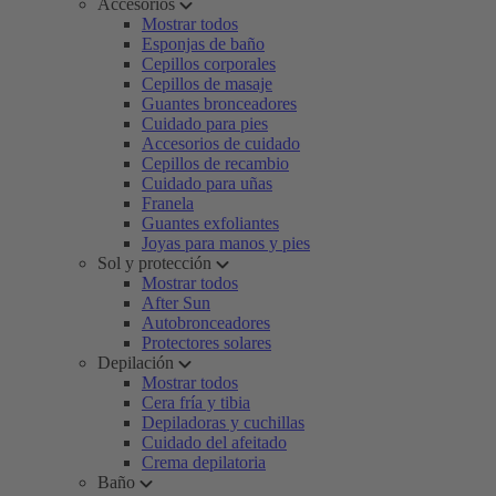
Accesorios
Mostrar todos
Esponjas de baño
Cepillos corporales
Cepillos de masaje
Guantes bronceadores
Cuidado para pies
Accesorios de cuidado
Cepillos de recambio
Cuidado para uñas
Franela
Guantes exfoliantes
Joyas para manos y pies
Sol y protección
Mostrar todos
After Sun
Autobronceadores
Protectores solares
Depilación
Mostrar todos
Cera fría y tibia
Depiladoras y cuchillas
Cuidado del afeitado
Crema depilatoria
Baño