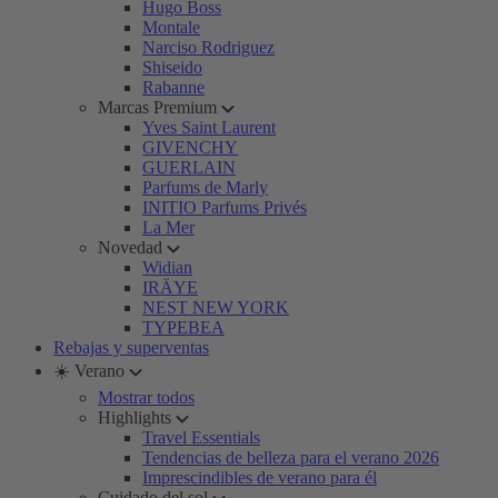
Hugo Boss
Montale
Narciso Rodriguez
Shiseido
Rabanne
Marcas Premium
Yves Saint Laurent
GIVENCHY
GUERLAIN
Parfums de Marly
INITIO Parfums Privés
La Mer
Novedad
Widian
IRÄYE
NEST NEW YORK
TYPEBEA
Rebajas y superventas
☀️ Verano
Mostrar todos
Highlights
Travel Essentials
Tendencias de belleza para el verano 2026
Imprescindibles de verano para él
Cuidado del sol