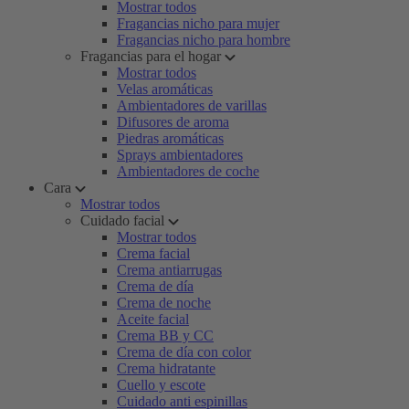
Mostrar todos
Fragancias nicho para mujer
Fragancias nicho para hombre
Fragancias para el hogar
Mostrar todos
Velas aromáticas
Ambientadores de varillas
Difusores de aroma
Piedras aromáticas
Sprays ambientadores
Ambientadores de coche
Cara
Mostrar todos
Cuidado facial
Mostrar todos
Crema facial
Crema antiarrugas
Crema de día
Crema de noche
Aceite facial
Crema BB y CC
Crema de día con color
Crema hidratante
Cuello y escote
Cuidado anti espinillas