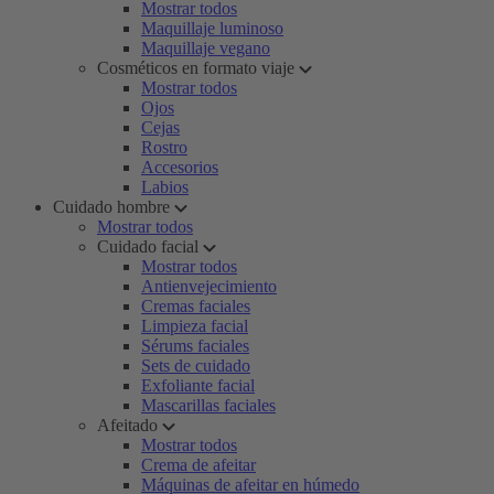
Mostrar todos
Maquillaje luminoso
Maquillaje vegano
Cosméticos en formato viaje
Mostrar todos
Ojos
Cejas
Rostro
Accesorios
Labios
Cuidado hombre
Mostrar todos
Cuidado facial
Mostrar todos
Antienvejecimiento
Cremas faciales
Limpieza facial
Sérums faciales
Sets de cuidado
Exfoliante facial
Mascarillas faciales
Afeitado
Mostrar todos
Crema de afeitar
Máquinas de afeitar en húmedo