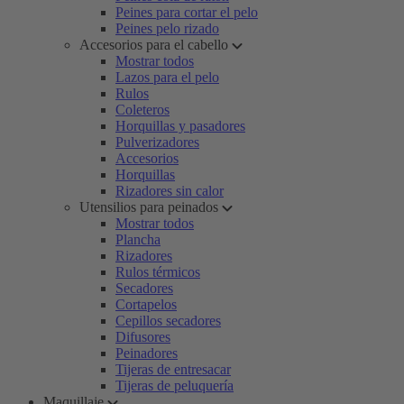
Peines para cortar el pelo
Peines pelo rizado
Accesorios para el cabello
Mostrar todos
Lazos para el pelo
Rulos
Coleteros
Horquillas y pasadores
Pulverizadores
Accesorios
Horquillas
Rizadores sin calor
Utensilios para peinados
Mostrar todos
Plancha
Rizadores
Rulos térmicos
Secadores
Cortapelos
Cepillos secadores
Difusores
Peinadores
Tijeras de entresacar
Tijeras de peluquería
Maquillaje