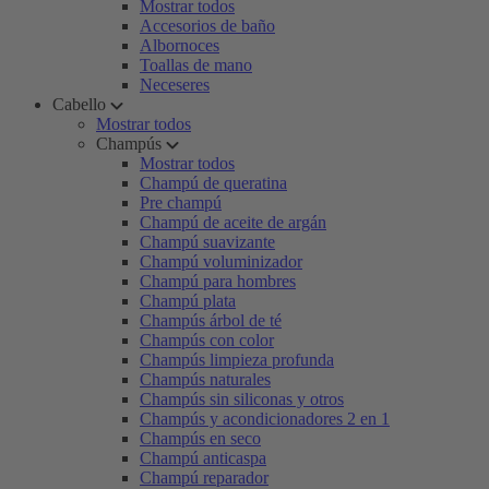
Mostrar todos
Accesorios de baño
Albornoces
Toallas de mano
Neceseres
Cabello
Mostrar todos
Champús
Mostrar todos
Champú de queratina
Pre champú
Champú de aceite de argán
Champú suavizante
Champú voluminizador
Champú para hombres
Champú plata
Champús árbol de té
Champús con color
Champús limpieza profunda
Champús naturales
Champús sin siliconas y otros
Champús y acondicionadores 2 en 1
Champús en seco
Champú anticaspa
Champú reparador