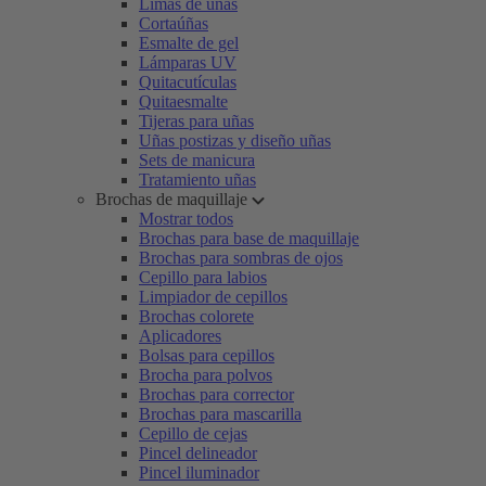
Limas de uñas
Cortaúñas
Esmalte de gel
Lámparas UV
Quitacutículas
Quitaesmalte
Tijeras para uñas
Uñas postizas y diseño uñas
Sets de manicura
Tratamiento uñas
Brochas de maquillaje
Mostrar todos
Brochas para base de maquillaje
Brochas para sombras de ojos
Cepillo para labios
Limpiador de cepillos
Brochas colorete
Aplicadores
Bolsas para cepillos
Brocha para polvos
Brochas para corrector
Brochas para mascarilla
Cepillo de cejas
Pincel delineador
Pincel iluminador