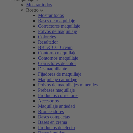
Mostrar todos
Rostro
Mostrar todos
Bases de maquillaje
Correctores maquillaje
Polvos de maquillaje
Coloretes
Resaltador
BB- & CC-Cream
Contorno maquillaje
Contornos maquillaje
Correctores de color
Desmaquillante
Fijadores de maquillaje
Maquillaje camuflaje
Polvos de maquillajes minerales
Prebases maquillaje
Productos correctores
Accesorios
Maquillaje antiedad
Bronceadores
Bases compactas
Bases en crema
Productos de efecto
Bases líquidas