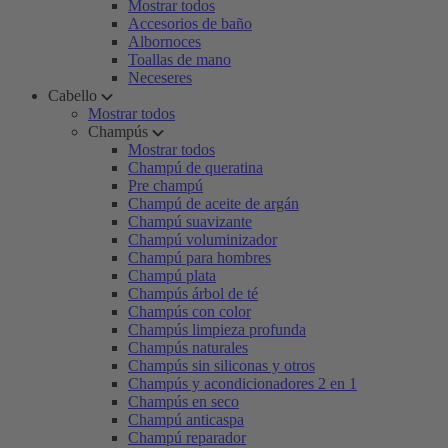
Mostrar todos
Accesorios de baño
Albornoces
Toallas de mano
Neceseres
Cabello
Mostrar todos
Champús
Mostrar todos
Champú de queratina
Pre champú
Champú de aceite de argán
Champú suavizante
Champú voluminizador
Champú para hombres
Champú plata
Champús árbol de té
Champús con color
Champús limpieza profunda
Champús naturales
Champús sin siliconas y otros
Champús y acondicionadores 2 en 1
Champús en seco
Champú anticaspa
Champú reparador