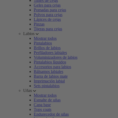
Tintes de cejas
Geles para cejas
Pomadas para cejas
Polvos para cejas
Lápices de cejas
Pinzas
Tijeras para cejas
Labios
Mostrar todos
Pintalabios
Brillos de labios
Perfiladores labiales
Voluminizadores de labios
Pintalabios líquidos
Accesorios para labios
Bálsamos labiales
Barra de labios mate
Imprimación labial
Sets pintalabios
Uñas
Mostrar todos
Esmalte de uñas
Capa base
Tops coats
Endurecedor de uñas