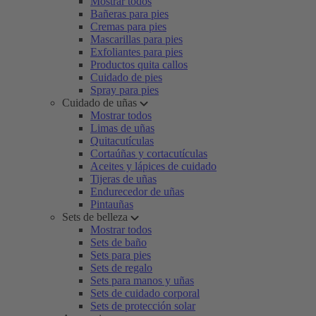
Mostrar todos
Bañeras para pies
Cremas para pies
Mascarillas para pies
Exfoliantes para pies
Productos quita callos
Cuidado de pies
Spray para pies
Cuidado de uñas
Mostrar todos
Limas de uñas
Quitacutículas
Cortaúñas y cortacutículas
Aceites y lápices de cuidado
Tijeras de uñas
Endurecedor de uñas
Pintauñas
Sets de belleza
Mostrar todos
Sets de baño
Sets para pies
Sets de regalo
Sets para manos y uñas
Sets de cuidado corporal
Sets de protección solar