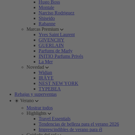
Hugo Boss
Montale
Narciso Rodriguez
Shiseido
Rabanne
Marcas Premium
Yves Saint Laurent
GIVENCHY
GUERLAIN
Parfums de Marly
INITIO Parfums Privés
La Mer
Novedad
Widian
IRÄYE
NEST NEW YORK
TYPEBEA
Rebajas y superventas
☀️ Verano
Mostrar todos
Highlights
Travel Essentials
Tendencias de belleza para el verano 2026
Imprescindibles de verano para él
Cuidado del sol