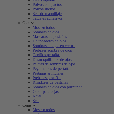
Polvos compactos
Polvos sueltos
Sets de maquillaje
Tatuajes adhesivos
Ojos
Mostrar todos
Sombras de ojos
Máscaras de pestañas
Delineadores de ojos
Sombras de ojos en crema
Prebases sombra de ojos
Cepillos pestañas
Desmaquillantes de ojos
Paletas de sombras de ojos
Pegamentos de pestañas
Pestañas artificiales
Prebases pestañas
Rizadores de pestañas
Sombras de ojos con purpurina
Color para cejas
Kajal
Sets
Cejas
Mostrar todos