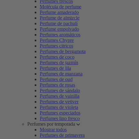
Perfumes frescos
Molécula de perfume
Perfume amaderado
Perfume de almizcle
Perfume de pachulí
Perfume empolvado
Perfumes aromáticos
Perfumes Chypre
Perfumes citricos
Perfumes de bergamota
Perfumes de coco
Perfumes de jazmín
Perfumes de lila
Perfumes de manzana
Perfumes de oud
Perfumes de rosas
Perfumes de sándalo
Perfumes de vainilla
Perfumes de vetiver
Perfumes de violeta
Perfumes especiados
Perfumes lino fresco
Perfumes por temporada
Mostrar todos
Perfumes de primavera