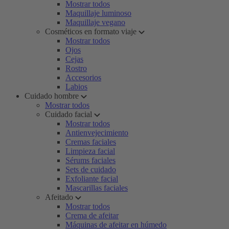
Mostrar todos
Maquillaje luminoso
Maquillaje vegano
Cosméticos en formato viaje
Mostrar todos
Ojos
Cejas
Rostro
Accesorios
Labios
Cuidado hombre
Mostrar todos
Cuidado facial
Mostrar todos
Antienvejecimiento
Cremas faciales
Limpieza facial
Sérums faciales
Sets de cuidado
Exfoliante facial
Mascarillas faciales
Afeitado
Mostrar todos
Crema de afeitar
Máquinas de afeitar en húmedo