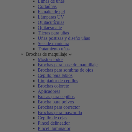
Limas de uñas
Cortaúñas
Esmalte de gel
Lámparas UV
Quitacutículas
Quitaesmalte
Tijeras para uñas
Uñas postizas y diseño uñas
Sets de manicura
Tratamiento uñas
Brochas de maquillaje
Mostrar todos
Brochas para base de maquillaje
Brochas para sombras de ojos
Cepillo para labios
Limpiador de cepillos
Brochas colorete
Aplicadores
Bolsas para cepillos
Brocha para polvos
Brochas para corrector
Brochas para mascarilla
Cepillo de cejas
Pincel delineador
Pincel iluminador