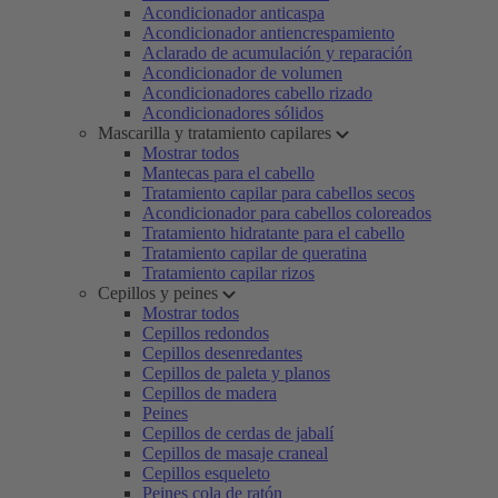
Acondicionador anticaspa
Acondicionador antiencrespamiento
Aclarado de acumulación y reparación
Acondicionador de volumen
Acondicionadores cabello rizado
Acondicionadores sólidos
Mascarilla y tratamiento capilares
Mostrar todos
Mantecas para el cabello
Tratamiento capilar para cabellos secos
Acondicionador para cabellos coloreados
Tratamiento hidratante para el cabello
Tratamiento capilar de queratina
Tratamiento capilar rizos
Cepillos y peines
Mostrar todos
Cepillos redondos
Cepillos desenredantes
Cepillos de paleta y planos
Cepillos de madera
Peines
Cepillos de cerdas de jabalí
Cepillos de masaje craneal
Cepillos esqueleto
Peines cola de ratón