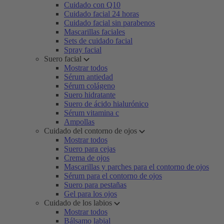
Cuidado con Q10
Cuidado facial 24 horas
Cuidado facial sin parabenos
Mascarillas faciales
Sets de cuidado facial
Spray facial
Suero facial
Mostrar todos
Sérum antiedad
Sérum colágeno
Suero hidratante
Suero de ácido hialurónico
Sérum vitamina c
Ampollas
Cuidado del contorno de ojos
Mostrar todos
Suero para cejas
Crema de ojos
Mascarillas y parches para el contorno de ojos
Sérum para el contorno de ojos
Suero para pestañas
Gel para los ojos
Cuidado de los labios
Mostrar todos
Bálsamo labial