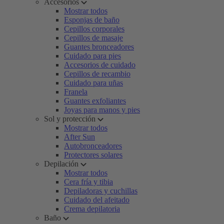
Accesorios
Mostrar todos
Esponjas de baño
Cepillos corporales
Cepillos de masaje
Guantes bronceadores
Cuidado para pies
Accesorios de cuidado
Cepillos de recambio
Cuidado para uñas
Franela
Guantes exfoliantes
Joyas para manos y pies
Sol y protección
Mostrar todos
After Sun
Autobronceadores
Protectores solares
Depilación
Mostrar todos
Cera fría y tibia
Depiladoras y cuchillas
Cuidado del afeitado
Crema depilatoria
Baño