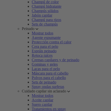
Champú de color
Champú hidratante
Champús sólidos
Jabón capilar
Champú para rizos
Sets de champús
Peinado
Mostrar todos
Agente espumante
Protección contra el calor
Cera para el pelo
Espráis peinado
Retoca raíces
Cremas capilares y de peinado
Gominas y geles
Lacas para el pelo
Máscara para el cabello
Polvos para el cabello
Sets de peinado
Spray ondas surferas
Cuidado capilar sin aclarado
Mostrar todos
Aceite capilar
Suero capilar
Tratamientos en spray