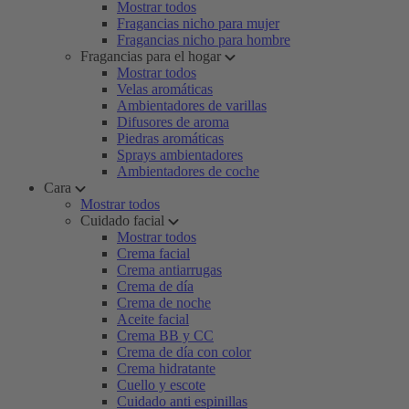
Mostrar todos
Fragancias nicho para mujer
Fragancias nicho para hombre
Fragancias para el hogar
Mostrar todos
Velas aromáticas
Ambientadores de varillas
Difusores de aroma
Piedras aromáticas
Sprays ambientadores
Ambientadores de coche
Cara
Mostrar todos
Cuidado facial
Mostrar todos
Crema facial
Crema antiarrugas
Crema de día
Crema de noche
Aceite facial
Crema BB y CC
Crema de día con color
Crema hidratante
Cuello y escote
Cuidado anti espinillas