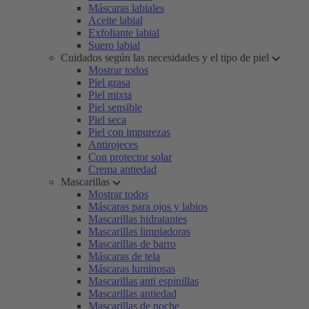
Máscaras labiales
Aceite labial
Exfoliante labial
Suero labial
Cuidados según las necesidades y el tipo de piel
Mostrar todos
Piel grasa
Piel mixta
Piel sensible
Piel seca
Piel con impurezas
Antirojeces
Con protector solar
Crema antiedad
Mascarillas
Mostrar todos
Máscaras para ojos y labios
Mascarillas hidratantes
Mascarillas limpiadoras
Mascarillas de barro
Máscaras de tela
Máscaras luminosas
Mascarillas anti espinillas
Mascarillas antiedad
Mascarillas de noche