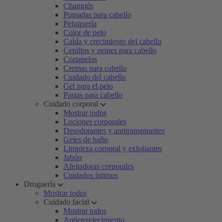
Champús
Pomadas para cabello
Peluquería
Color de pelo
Caída y crecimiento del cabello
Cepillos y peines para cabello
Cortapelos
Cremas para cabello
Cuidado del cabello
Gel para el pelo
Pastas para cabello
Cuidado corporal
Mostrar todos
Lociones corporales
Desodorantes y antitranspirantes
Geles de baño
Limpieza corporal y exfoliantes
Jabón
Afeitadoras corporales
Cuidados íntimos
Droguería
Mostrar todos
Cuidado facial
Mostrar todos
Antienvejecimiento