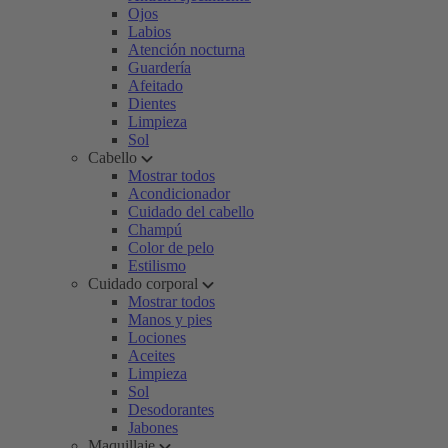
Ojos
Labios
Atención nocturna
Guardería
Afeitado
Dientes
Limpieza
Sol
Cabello
Mostrar todos
Acondicionador
Cuidado del cabello
Champú
Color de pelo
Estilismo
Cuidado corporal
Mostrar todos
Manos y pies
Lociones
Aceites
Limpieza
Sol
Desodorantes
Jabones
Maquillaje