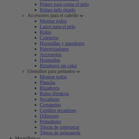
Peines para cortar el pelo
Peines pelo rizado
Accesorios para el cabello
Mostrar todos
Lazos para el pelo
Rulos
Coleteros
Horquillas y pasadores
Pulverizadores
Accesorios
Horquillas
Rizadores sin calor
Utensilios para peinados
Mostrar todos
Plancha
Rizadores
Rulos térmicos
Secadores
Cortapelos
Cepillos secadores
Difusores
Peinadores
Tijeras de entresacar
Tijeras de peluquería
Maquillaje