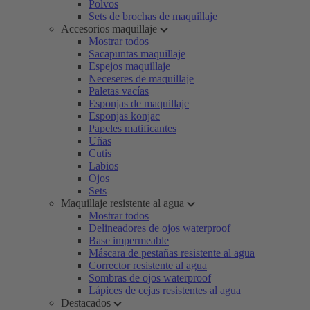
Polvos
Sets de brochas de maquillaje
Accesorios maquillaje
Mostrar todos
Sacapuntas maquillaje
Espejos maquillaje
Neceseres de maquillaje
Paletas vacías
Esponjas de maquillaje
Esponjas konjac
Papeles matificantes
Uñas
Cutis
Labios
Ojos
Sets
Maquillaje resistente al agua
Mostrar todos
Delineadores de ojos waterproof
Base impermeable
Máscara de pestañas resistente al agua
Corrector resistente al agua
Sombras de ojos waterproof
Lápices de cejas resistentes al agua
Destacados