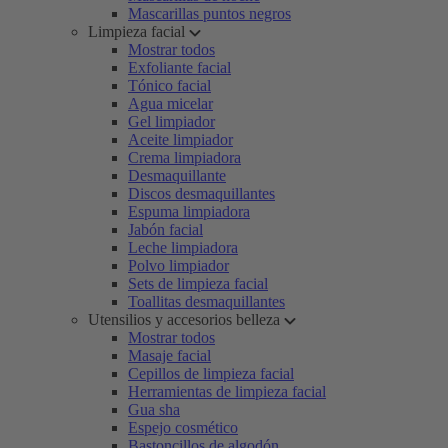
Mascarillas puntos negros
Limpieza facial
Mostrar todos
Exfoliante facial
Tónico facial
Agua micelar
Gel limpiador
Aceite limpiador
Crema limpiadora
Desmaquillante
Discos desmaquillantes
Espuma limpiadora
Jabón facial
Leche limpiadora
Polvo limpiador
Sets de limpieza facial
Toallitas desmaquillantes
Utensilios y accesorios belleza
Mostrar todos
Masaje facial
Cepillos de limpieza facial
Herramientas de limpieza facial
Gua sha
Espejo cosmético
Bastoncillos de algodón