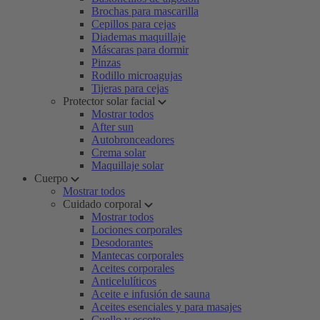
Brochas para mascarilla
Cepillos para cejas
Diademas maquillaje
Máscaras para dormir
Pinzas
Rodillo microagujas
Tijeras para cejas
Protector solar facial
Mostrar todos
After sun
Autobronceadores
Crema solar
Maquillaje solar
Cuerpo
Mostrar todos
Cuidado corporal
Mostrar todos
Lociones corporales
Desodorantes
Mantecas corporales
Aceites corporales
Anticelulíticos
Aceite e infusión de sauna
Aceites esenciales y para masajes
Cuello y escote