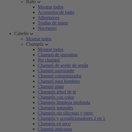
Baño
Mostrar todos
Accesorios de baño
Albornoces
Toallas de mano
Neceseres
Cabello
Mostrar todos
Champús
Mostrar todos
Champú de queratina
Pre champú
Champú de aceite de argán
Champú suavizante
Champú voluminizador
Champú para hombres
Champú plata
Champús árbol de té
Champús con color
Champús limpieza profunda
Champús naturales
Champús sin siliconas y otros
Champús y acondicionadores 2 en 1
Champús en seco
Champú anticaspa