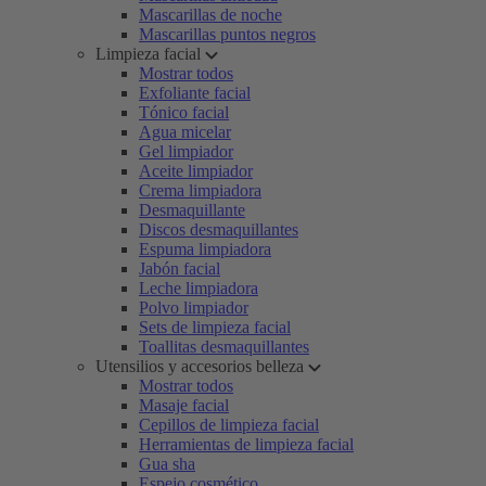
Mascarillas de noche
Mascarillas puntos negros
Limpieza facial
Mostrar todos
Exfoliante facial
Tónico facial
Agua micelar
Gel limpiador
Aceite limpiador
Crema limpiadora
Desmaquillante
Discos desmaquillantes
Espuma limpiadora
Jabón facial
Leche limpiadora
Polvo limpiador
Sets de limpieza facial
Toallitas desmaquillantes
Utensilios y accesorios belleza
Mostrar todos
Masaje facial
Cepillos de limpieza facial
Herramientas de limpieza facial
Gua sha
Espejo cosmético