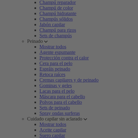
Champú reparador
Champú de color
Champú hidratante
Champús sólidos
Jabón capilar
Champú para rizos
Sets de champús
Peinado
Mostrar todos
Agente espumante
Protección contra el calor
Cera para el pelo
Espráis peinado
Retoca raíces
Cremas capilares y de peinado
Gominas y geles
Lacas para el pelo
Máscara para el cabello
Polvos para el cabello
Sets de peinado
Spray ondas surferas
Cuidado capilar sin aclarado
Mostrar todos
Aceite capilar
Suero capilar