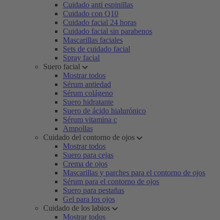
Cuidado anti espinillas
Cuidado con Q10
Cuidado facial 24 horas
Cuidado facial sin parabenos
Mascarillas faciales
Sets de cuidado facial
Spray facial
Suero facial
Mostrar todos
Sérum antiedad
Sérum colágeno
Suero hidratante
Suero de ácido hialurónico
Sérum vitamina c
Ampollas
Cuidado del contorno de ojos
Mostrar todos
Suero para cejas
Crema de ojos
Mascarillas y parches para el contorno de ojos
Sérum para el contorno de ojos
Suero para pestañas
Gel para los ojos
Cuidado de los labios
Mostrar todos