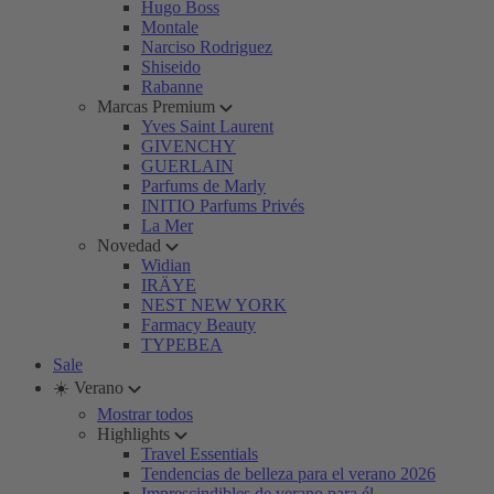
Hugo Boss
Montale
Narciso Rodriguez
Shiseido
Rabanne
Marcas Premium
Yves Saint Laurent
GIVENCHY
GUERLAIN
Parfums de Marly
INITIO Parfums Privés
La Mer
Novedad
Widian
IRÄYE
NEST NEW YORK
Farmacy Beauty
TYPEBEA
Sale
☀️ Verano
Mostrar todos
Highlights
Travel Essentials
Tendencias de belleza para el verano 2026
Imprescindibles de verano para él