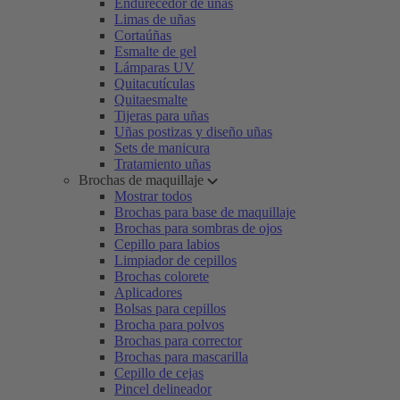
Endurecedor de uñas
Limas de uñas
Cortaúñas
Esmalte de gel
Lámparas UV
Quitacutículas
Quitaesmalte
Tijeras para uñas
Uñas postizas y diseño uñas
Sets de manicura
Tratamiento uñas
Brochas de maquillaje
Mostrar todos
Brochas para base de maquillaje
Brochas para sombras de ojos
Cepillo para labios
Limpiador de cepillos
Brochas colorete
Aplicadores
Bolsas para cepillos
Brocha para polvos
Brochas para corrector
Brochas para mascarilla
Cepillo de cejas
Pincel delineador