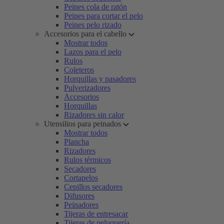
Peines cola de ratón
Peines para cortar el pelo
Peines pelo rizado
Accesorios para el cabello
Mostrar todos
Lazos para el pelo
Rulos
Coleteros
Horquillas y pasadores
Pulverizadores
Accesorios
Horquillas
Rizadores sin calor
Utensilios para peinados
Mostrar todos
Plancha
Rizadores
Rulos térmicos
Secadores
Cortapelos
Cepillos secadores
Difusores
Peinadores
Tijeras de entresacar
Tijeras de peluquería