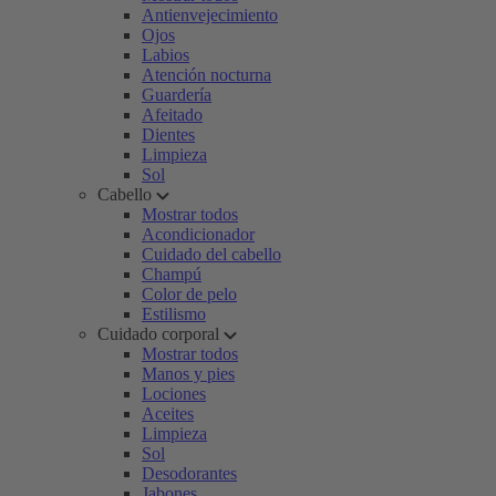
Antienvejecimiento
Ojos
Labios
Atención nocturna
Guardería
Afeitado
Dientes
Limpieza
Sol
Cabello
Mostrar todos
Acondicionador
Cuidado del cabello
Champú
Color de pelo
Estilismo
Cuidado corporal
Mostrar todos
Manos y pies
Lociones
Aceites
Limpieza
Sol
Desodorantes
Jabones