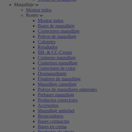
Maquillaje
Mostrar todos
Rostro
Mostrar todos
Bases de maquillaje
Correctores maquillaje
Polvos de maquillaje
Coloretes
Resaltador
BB- & CC-Cream
Contorno maquillaje
Contornos maquillaje
Correctores de color
Desmaquillante
Fijadores de maquillaje
Maquillaje camuflaje
Polvos de maquillajes minerales
Prebases maquillaje
Productos correctores
Accesorios
Maquillaje antiedad
Bronceadores
Bases compactas
Bases en crema
Productos de efecto