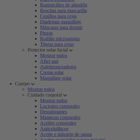
Bastoncillos de algodón
Brochas para mascarilla
Cepillos para cejas
Diademas maquillaje
Máscaras para dormir
Pinzas
Rodillo microagujas
Tijeras para cejas
Protector solar facial
Mostrar todos
After sun
Autobronceadores
Crema solar
Maquillaje solar
Cuerpo
Mostrar todos
Cuidado corporal
Mostrar todos
Lociones corporales
Desodorantes
Mantecas corporales
Aceites corporales
Anticelulíticos
Aceite e infusión de sauna
Aceites esenciales y para masajes