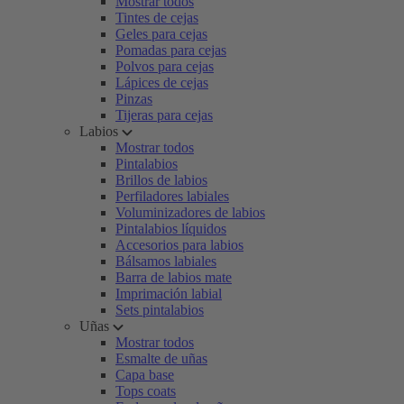
Mostrar todos
Tintes de cejas
Geles para cejas
Pomadas para cejas
Polvos para cejas
Lápices de cejas
Pinzas
Tijeras para cejas
Labios
Mostrar todos
Pintalabios
Brillos de labios
Perfiladores labiales
Voluminizadores de labios
Pintalabios líquidos
Accesorios para labios
Bálsamos labiales
Barra de labios mate
Imprimación labial
Sets pintalabios
Uñas
Mostrar todos
Esmalte de uñas
Capa base
Tops coats