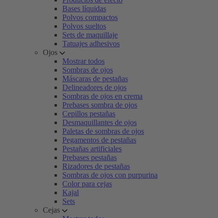
Bases líquidas
Polvos compactos
Polvos sueltos
Sets de maquillaje
Tatuajes adhesivos
Ojos
Mostrar todos
Sombras de ojos
Máscaras de pestañas
Delineadores de ojos
Sombras de ojos en crema
Prebases sombra de ojos
Cepillos pestañas
Desmaquillantes de ojos
Paletas de sombras de ojos
Pegamentos de pestañas
Pestañas artificiales
Prebases pestañas
Rizadores de pestañas
Sombras de ojos con purpurina
Color para cejas
Kajal
Sets
Cejas