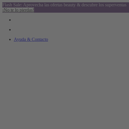
Flash Sale: Aprovecha las ofertas beauty & descubre los superventas
¡No te lo pierdas!
Ayuda & Contacto