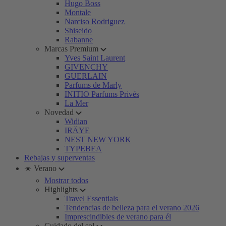
Hugo Boss
Montale
Narciso Rodriguez
Shiseido
Rabanne
Marcas Premium
Yves Saint Laurent
GIVENCHY
GUERLAIN
Parfums de Marly
INITIO Parfums Privés
La Mer
Novedad
Widian
IRÄYE
NEST NEW YORK
TYPEBEA
Rebajas y superventas
☀️ Verano
Mostrar todos
Highlights
Travel Essentials
Tendencias de belleza para el verano 2026
Imprescindibles de verano para él
Cuidado del sol