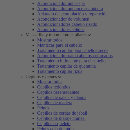
Acondicionador anticaspa
Acondicionador antiencrespamiento
Aclarado de acumulación y reparación
Acondicionador de volumen
Acondicionadores cabello rizado
Acondicionadores sólidos
Mascarilla y tratamiento capilares
Mostrar todos
Mantecas para el cabello
Tratamiento capilar para cabellos secos
Acondicionador para cabellos coloreados
Tratamiento hidratante para el cabello
Tratamiento capilar de queratina
Tratamiento capilar rizos
Cepillos y peines
Mostrar todos
Cepillos redondos
Cepillos desenredantes
Cepillos de paleta y planos
Cepillos de madera
Peines
Cepillos de cerdas de jabalí
Cepillos de masaje craneal
Cepillos esqueleto
Peines cola de ratón