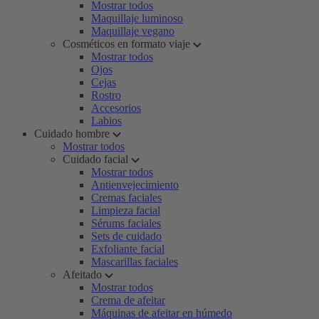
Mostrar todos
Maquillaje luminoso
Maquillaje vegano
Cosméticos en formato viaje
Mostrar todos
Ojos
Cejas
Rostro
Accesorios
Labios
Cuidado hombre
Mostrar todos
Cuidado facial
Mostrar todos
Antienvejecimiento
Cremas faciales
Limpieza facial
Sérums faciales
Sets de cuidado
Exfoliante facial
Mascarillas faciales
Afeitado
Mostrar todos
Crema de afeitar
Máquinas de afeitar en húmedo