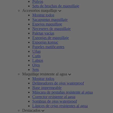
Polvos
Sets de brochas de maquillaje
Accesorios maquillaje
Mostrar todos
Sacapuntas maquillaje
Espejos maquillaje
Neceseres de maquillaje
Paletas vacías
Esponjas de maquillaje
Esponjas konjac
Papeles matificantes
Uñas
Cutis
Labios
Ojos
Sets
Maquillaje resistente al agua
Mostrar todos
Delineadores de ojos waterproof
Base impermeable
Máscara de pestañas resistente al agua
Corrector resistente al agua
Sombras de ojos waterproof
Lápices de cejas resistentes al agua
Destacados