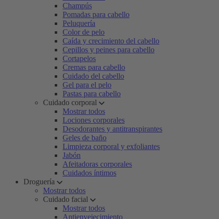
Champús
Pomadas para cabello
Peluquería
Color de pelo
Caída y crecimiento del cabello
Cepillos y peines para cabello
Cortapelos
Cremas para cabello
Cuidado del cabello
Gel para el pelo
Pastas para cabello
Cuidado corporal
Mostrar todos
Lociones corporales
Desodorantes y antitranspirantes
Geles de baño
Limpieza corporal y exfoliantes
Jabón
Afeitadoras corporales
Cuidados íntimos
Droguería
Mostrar todos
Cuidado facial
Mostrar todos
Antienvejecimiento