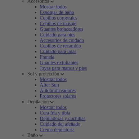
Accesorios
Mostrar todos
Esponjas de baño
Cepillos corporales
Cepillos de masaje
Guantes bronceadores
Cuidado para pies
Accesorios de cuidado
Cepillos de recambio
Cuidado para uñas
Franela
Guantes exfoliantes
Joyas para manos y pies
Sol y protección
Mostrar todos
After Sun
Autobronceadores
Protectores solares
Depilación
Mostrar todos
Cera fría y tibia
Depiladoras y cuchillas
Cuidado del afeitado
Crema depilatoria
Baño