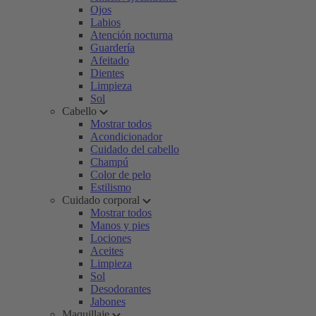
Ojos
Labios
Atención nocturna
Guardería
Afeitado
Dientes
Limpieza
Sol
Cabello
Mostrar todos
Acondicionador
Cuidado del cabello
Champú
Color de pelo
Estilismo
Cuidado corporal
Mostrar todos
Manos y pies
Lociones
Aceites
Limpieza
Sol
Desodorantes
Jabones
Maquillaje