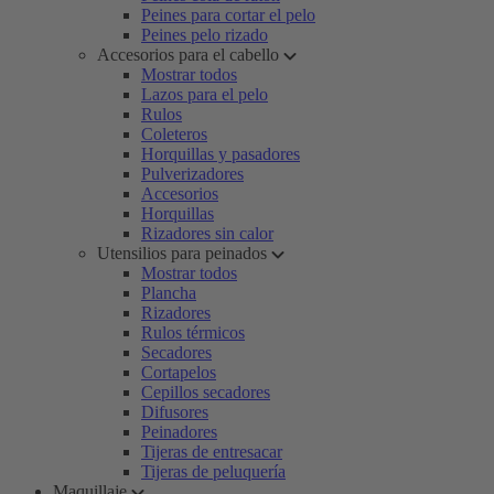
Peines para cortar el pelo
Peines pelo rizado
Accesorios para el cabello
Mostrar todos
Lazos para el pelo
Rulos
Coleteros
Horquillas y pasadores
Pulverizadores
Accesorios
Horquillas
Rizadores sin calor
Utensilios para peinados
Mostrar todos
Plancha
Rizadores
Rulos térmicos
Secadores
Cortapelos
Cepillos secadores
Difusores
Peinadores
Tijeras de entresacar
Tijeras de peluquería
Maquillaje