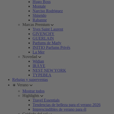
Hugo Boss
Montale
Narciso Rodriguez
Shiseido
Rabanne
Marcas Premium
Yves Saint Laurent
GIVENCHY
GUERLAIN
Parfums de Marly
INITIO Parfums Privés
La Mer
Novedad
Widian
IRÄYE
NEST NEW YORK
TYPEBEA
Rebajas y superventas
☀️ Verano
Mostrar todos
Highlights
Travel Essentials
Tendencias de belleza para el verano 2026
Imprescindibles de verano para él
Cuidado del sol