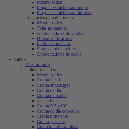
Mostrar todos
Fragancias nicho para mujer
Fragancias nicho para hombre
Fragancias para el hogar
Mostrar todos
Velas aromáticas
Ambientadores de varillas
Difusores de aroma
Piedras aromáticas
Sprays ambientadores
Ambientadores de coche
Cara
Mostrar todos
Cuidado facial
Mostrar todos
Crema facial
Crema antiarrugas
Crema de día
Crema de noche
Aceite facial
Crema BB y CC
Crema de día con color
Crema hidratante
Cuello y escote
Cuidado anti espinillas