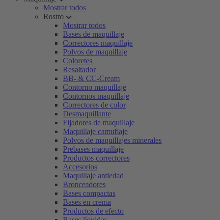
Mostrar todos
Rostro
Mostrar todos
Bases de maquillaje
Correctores maquillaje
Polvos de maquillaje
Coloretes
Resaltador
BB- & CC-Cream
Contorno maquillaje
Contornos maquillaje
Correctores de color
Desmaquillante
Fijadores de maquillaje
Maquillaje camuflaje
Polvos de maquillajes minerales
Prebases maquillaje
Productos correctores
Accesorios
Maquillaje antiedad
Bronceadores
Bases compactas
Bases en crema
Productos de efecto
Bases líquidas