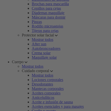
Brochas para mascarilla
Cepillos para cejas
Diademas maquillaje
Máscaras para dormir
Pinzas
Rodillo microagujas
Tijeras para cejas
Protector solar facial
Mostrar todos
After sun
Autobronceadores
Crema solar
Maquillaje solar
Cuerpo
Mostrar todos
Cuidado corporal
Mostrar todos
Lociones corporales
Desodorantes
Mantecas corporales
Aceites corporales
Anticelulíticos
Aceite e infusión de sauna
Aceites esenciales y para masajes
Cuello y escote