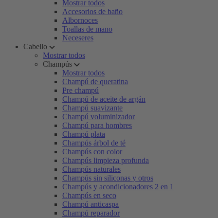
Mostrar todos
Accesorios de baño
Albornoces
Toallas de mano
Neceseres
Cabello
Mostrar todos
Champús
Mostrar todos
Champú de queratina
Pre champú
Champú de aceite de argán
Champú suavizante
Champú voluminizador
Champú para hombres
Champú plata
Champús árbol de té
Champús con color
Champús limpieza profunda
Champús naturales
Champús sin siliconas y otros
Champús y acondicionadores 2 en 1
Champús en seco
Champú anticaspa
Champú reparador