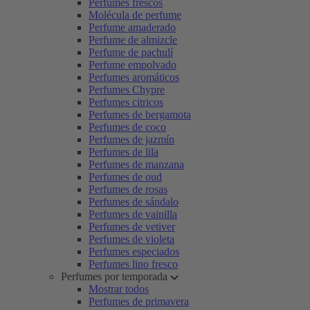
Perfumes frescos
Molécula de perfume
Perfume amaderado
Perfume de almizcle
Perfume de pachulí
Perfume empolvado
Perfumes aromáticos
Perfumes Chypre
Perfumes citricos
Perfumes de bergamota
Perfumes de coco
Perfumes de jazmín
Perfumes de lila
Perfumes de manzana
Perfumes de oud
Perfumes de rosas
Perfumes de sándalo
Perfumes de vainilla
Perfumes de vetiver
Perfumes de violeta
Perfumes especiados
Perfumes lino fresco
Perfumes por temporada
Mostrar todos
Perfumes de primavera