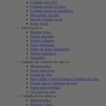
Cuidado con Q10
Cuidado facial 24 horas
Cuidado facial sin parabenos
Mascarillas faciales
Sets de cuidado facial
Spray facial
Suero facial
Mostrar todos
Sérum antiedad
Sérum colágeno
Suero hidratante
Suero de ácido hialurónico
Sérum vitamina c
Ampollas
Cuidado del contorno de ojos
Mostrar todos
Suero para cejas
Crema de ojos
Mascarillas y parches para el contorno de ojos
Sérum para el contorno de ojos
Suero para pestañas
Gel para los ojos
Cuidado de los labios
Mostrar todos
Bálsamo labial