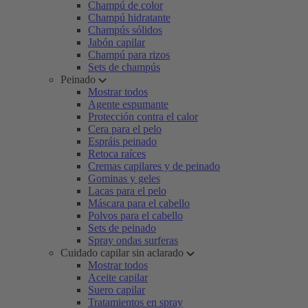
Champú de color
Champú hidratante
Champús sólidos
Jabón capilar
Champú para rizos
Sets de champús
Peinado
Mostrar todos
Agente espumante
Protección contra el calor
Cera para el pelo
Espráis peinado
Retoca raíces
Cremas capilares y de peinado
Gominas y geles
Lacas para el pelo
Máscara para el cabello
Polvos para el cabello
Sets de peinado
Spray ondas surferas
Cuidado capilar sin aclarado
Mostrar todos
Aceite capilar
Suero capilar
Tratamientos en spray