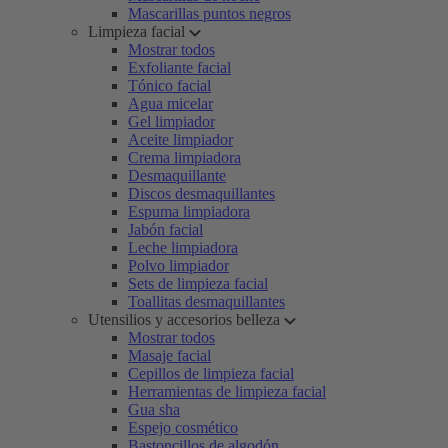
Mascarillas puntos negros
Limpieza facial
Mostrar todos
Exfoliante facial
Tónico facial
Agua micelar
Gel limpiador
Aceite limpiador
Crema limpiadora
Desmaquillante
Discos desmaquillantes
Espuma limpiadora
Jabón facial
Leche limpiadora
Polvo limpiador
Sets de limpieza facial
Toallitas desmaquillantes
Utensilios y accesorios belleza
Mostrar todos
Masaje facial
Cepillos de limpieza facial
Herramientas de limpieza facial
Gua sha
Espejo cosmético
Bastoncillos de algodón