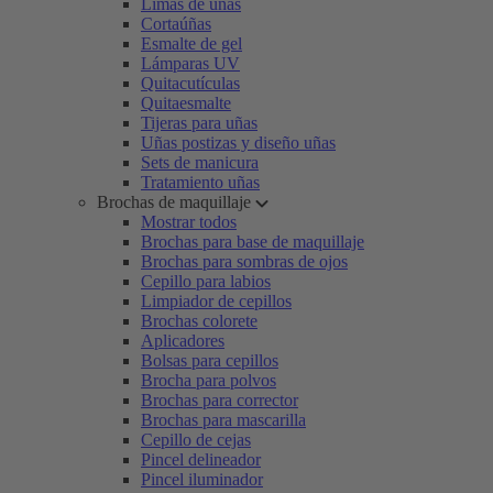
Limas de uñas
Cortaúñas
Esmalte de gel
Lámparas UV
Quitacutículas
Quitaesmalte
Tijeras para uñas
Uñas postizas y diseño uñas
Sets de manicura
Tratamiento uñas
Brochas de maquillaje
Mostrar todos
Brochas para base de maquillaje
Brochas para sombras de ojos
Cepillo para labios
Limpiador de cepillos
Brochas colorete
Aplicadores
Bolsas para cepillos
Brocha para polvos
Brochas para corrector
Brochas para mascarilla
Cepillo de cejas
Pincel delineador
Pincel iluminador