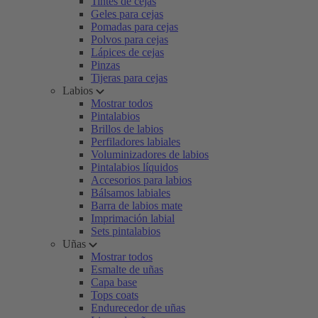
Tintes de cejas
Geles para cejas
Pomadas para cejas
Polvos para cejas
Lápices de cejas
Pinzas
Tijeras para cejas
Labios
Mostrar todos
Pintalabios
Brillos de labios
Perfiladores labiales
Voluminizadores de labios
Pintalabios líquidos
Accesorios para labios
Bálsamos labiales
Barra de labios mate
Imprimación labial
Sets pintalabios
Uñas
Mostrar todos
Esmalte de uñas
Capa base
Tops coats
Endurecedor de uñas