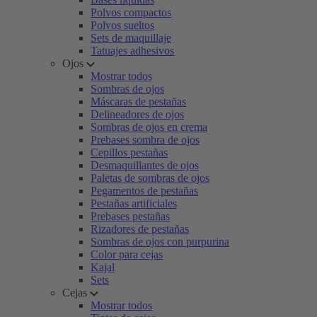
Polvos compactos
Polvos sueltos
Sets de maquillaje
Tatuajes adhesivos
Ojos
Mostrar todos
Sombras de ojos
Máscaras de pestañas
Delineadores de ojos
Sombras de ojos en crema
Prebases sombra de ojos
Cepillos pestañas
Desmaquillantes de ojos
Paletas de sombras de ojos
Pegamentos de pestañas
Pestañas artificiales
Prebases pestañas
Rizadores de pestañas
Sombras de ojos con purpurina
Color para cejas
Kajal
Sets
Cejas
Mostrar todos