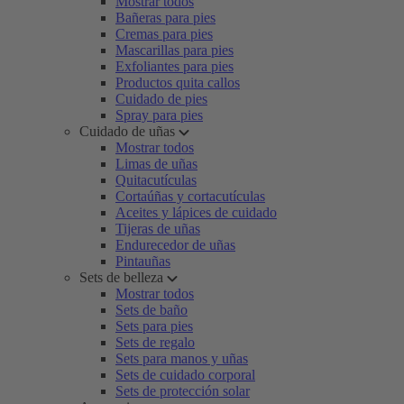
Mostrar todos
Bañeras para pies
Cremas para pies
Mascarillas para pies
Exfoliantes para pies
Productos quita callos
Cuidado de pies
Spray para pies
Cuidado de uñas
Mostrar todos
Limas de uñas
Quitacutículas
Cortaúñas y cortacutículas
Aceites y lápices de cuidado
Tijeras de uñas
Endurecedor de uñas
Pintauñas
Sets de belleza
Mostrar todos
Sets de baño
Sets para pies
Sets de regalo
Sets para manos y uñas
Sets de cuidado corporal
Sets de protección solar