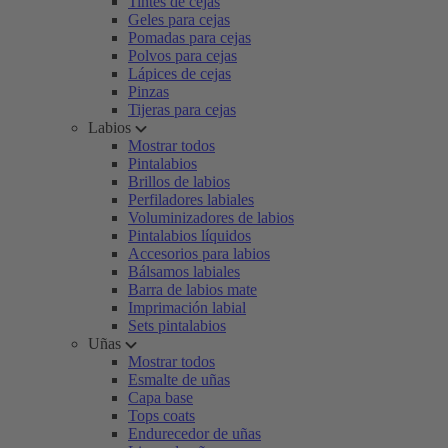
Tintes de cejas
Geles para cejas
Pomadas para cejas
Polvos para cejas
Lápices de cejas
Pinzas
Tijeras para cejas
Labios
Mostrar todos
Pintalabios
Brillos de labios
Perfiladores labiales
Voluminizadores de labios
Pintalabios líquidos
Accesorios para labios
Bálsamos labiales
Barra de labios mate
Imprimación labial
Sets pintalabios
Uñas
Mostrar todos
Esmalte de uñas
Capa base
Tops coats
Endurecedor de uñas