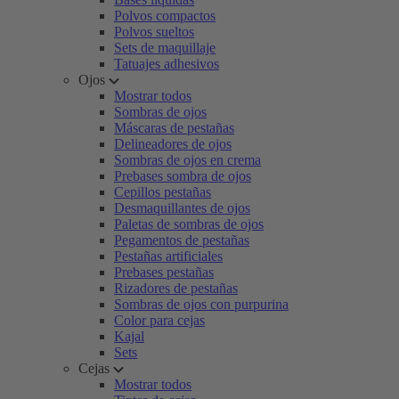
Polvos compactos
Polvos sueltos
Sets de maquillaje
Tatuajes adhesivos
Ojos
Mostrar todos
Sombras de ojos
Máscaras de pestañas
Delineadores de ojos
Sombras de ojos en crema
Prebases sombra de ojos
Cepillos pestañas
Desmaquillantes de ojos
Paletas de sombras de ojos
Pegamentos de pestañas
Pestañas artificiales
Prebases pestañas
Rizadores de pestañas
Sombras de ojos con purpurina
Color para cejas
Kajal
Sets
Cejas
Mostrar todos