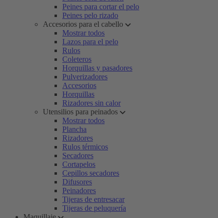
Peines para cortar el pelo
Peines pelo rizado
Accesorios para el cabello
Mostrar todos
Lazos para el pelo
Rulos
Coleteros
Horquillas y pasadores
Pulverizadores
Accesorios
Horquillas
Rizadores sin calor
Utensilios para peinados
Mostrar todos
Plancha
Rizadores
Rulos térmicos
Secadores
Cortapelos
Cepillos secadores
Difusores
Peinadores
Tijeras de entresacar
Tijeras de peluquería
Maquillaje