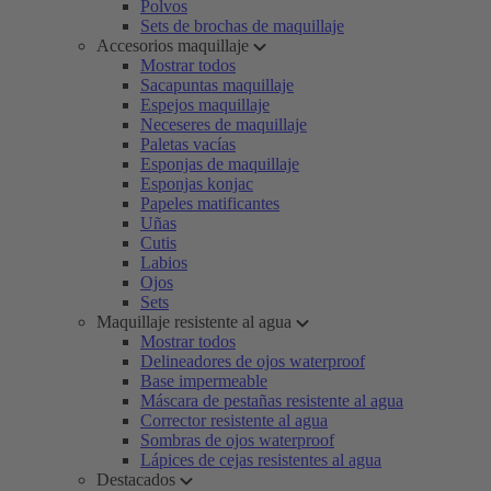
Polvos
Sets de brochas de maquillaje
Accesorios maquillaje
Mostrar todos
Sacapuntas maquillaje
Espejos maquillaje
Neceseres de maquillaje
Paletas vacías
Esponjas de maquillaje
Esponjas konjac
Papeles matificantes
Uñas
Cutis
Labios
Ojos
Sets
Maquillaje resistente al agua
Mostrar todos
Delineadores de ojos waterproof
Base impermeable
Máscara de pestañas resistente al agua
Corrector resistente al agua
Sombras de ojos waterproof
Lápices de cejas resistentes al agua
Destacados