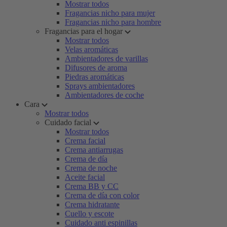
Mostrar todos
Fragancias nicho para mujer
Fragancias nicho para hombre
Fragancias para el hogar
Mostrar todos
Velas aromáticas
Ambientadores de varillas
Difusores de aroma
Piedras aromáticas
Sprays ambientadores
Ambientadores de coche
Cara
Mostrar todos
Cuidado facial
Mostrar todos
Crema facial
Crema antiarrugas
Crema de día
Crema de noche
Aceite facial
Crema BB y CC
Crema de día con color
Crema hidratante
Cuello y escote
Cuidado anti espinillas