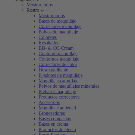
Mostrar todos
Rostro
Mostrar todos
Bases de maquillaje
Correctores maquillaje
Polvos de maquillaje
Coloretes
Resaltador
BB- & CC-Cream
Contorno maquillaje
Contornos maquillaje
Correctores de color
Desmaquillante
Fijadores de maquillaje
Maquillaje camuflaje
Polvos de maquillajes minerales
Prebases maquillaje
Productos correctores
Accesorios
Maquillaje antiedad
Bronceadores
Bases compactas
Bases en crema
Productos de efecto
Bases líquidas