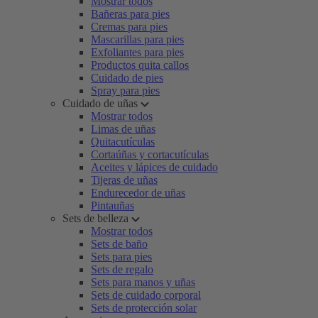
Mostrar todos
Bañeras para pies
Cremas para pies
Mascarillas para pies
Exfoliantes para pies
Productos quita callos
Cuidado de pies
Spray para pies
Cuidado de uñas
Mostrar todos
Limas de uñas
Quitacutículas
Cortaúñas y cortacutículas
Aceites y lápices de cuidado
Tijeras de uñas
Endurecedor de uñas
Pintauñas
Sets de belleza
Mostrar todos
Sets de baño
Sets para pies
Sets de regalo
Sets para manos y uñas
Sets de cuidado corporal
Sets de protección solar