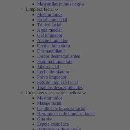
Mascarillas puntos negros
Limpieza facial
Mostrar todos
Exfoliante facial
Tónico facial
Agua micelar
Gel limpiador
Aceite limpiador
Crema limpiadora
Desmaquillante
Discos desmaquillantes
Espuma limpiadora
Jabón facial
Leche limpiadora
Polvo limpiador
Sets de limpieza facial
Toallitas desmaquillantes
Utensilios y accesorios belleza
Mostrar todos
Masaje facial
Cepillos de limpieza facial
Herramientas de limpieza facial
Gua sha
Espejo cosmético
Bastoncillos de algodón