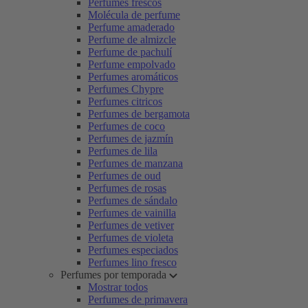
Perfumes frescos
Molécula de perfume
Perfume amaderado
Perfume de almizcle
Perfume de pachulí
Perfume empolvado
Perfumes aromáticos
Perfumes Chypre
Perfumes citricos
Perfumes de bergamota
Perfumes de coco
Perfumes de jazmín
Perfumes de lila
Perfumes de manzana
Perfumes de oud
Perfumes de rosas
Perfumes de sándalo
Perfumes de vainilla
Perfumes de vetiver
Perfumes de violeta
Perfumes especiados
Perfumes lino fresco
Perfumes por temporada
Mostrar todos
Perfumes de primavera