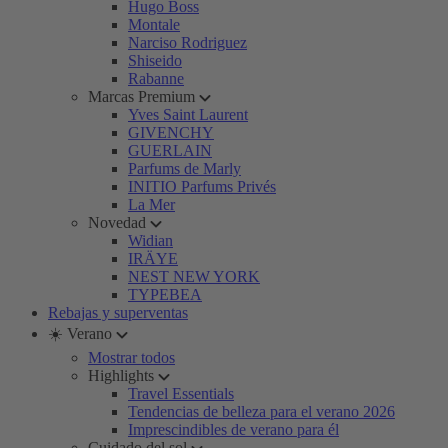
Hugo Boss
Montale
Narciso Rodriguez
Shiseido
Rabanne
Marcas Premium
Yves Saint Laurent
GIVENCHY
GUERLAIN
Parfums de Marly
INITIO Parfums Privés
La Mer
Novedad
Widian
IRÄYE
NEST NEW YORK
TYPEBEA
Rebajas y superventas
☀️ Verano
Mostrar todos
Highlights
Travel Essentials
Tendencias de belleza para el verano 2026
Imprescindibles de verano para él
Cuidado del sol