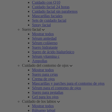
Cuidado con Q10
Cuidado facial 24 horas
Cuidado facial sin parabenos
Mascarillas faciales
Sets de cuidado facial
Spray facial
Suero facial
Mostrar todos
Sérum antiedad
Sérum colágeno
Suero hidratante
Suero de ácido hialurónico
Sérum vitamina c
Ampollas
Cuidado del contorno de ojos
Mostrar todos
Suero para cejas
Crema de ojos
Mascarillas y parches para el contorno de ojos
Sérum para el contorno de ojos
Suero para pestañas
Gel para los ojos
Cuidado de los labios
Mostrar todos
Bálsamo labial