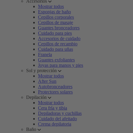
Accesorios
Mostrar todos
Esponjas de baño
Cepillos corporales
Cepillos de masaje
Guantes bronceadores
Cuidado para pies
Accesorios de cuidado
Cepillos de recambio
Cuidado para uñas
Franela
Guantes exfoliantes
Joyas para manos y pies
Sol y protección
Mostrar todos
After Sun
Autobronceadores
Protectores solares
Depilación
Mostrar todos
Cera fría y tibia
Depiladoras y cuchillas
Cuidado del afeitado
Crema depilatoria
Baño