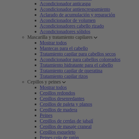
Acondicionador anticaspa
Acondicionador antiencrespamiento
Aclarado de acumulación y reparación
Acondicionador de volumen
Acondicionadores cabello rizado
Acondicionadores sólidos
Mascarilla y tratamiento capilares
Mostrar todos
Mantecas para el cabello
Tratamiento capilar para cabellos secos
Acondicionador para cabellos coloreados
Tratamiento hidratante para el cabello
Tratamiento capilar de queratina
Tratamiento capilar rizos
Cepillos y peines
Mostrar todos
Cepillos redondos
Cepillos desenredantes
Cepillos de paleta y planos
Cepillos de madera
Peines
Cepillos de cerdas de jabalí
Cepillos de masaje craneal
Cepillos esqueleto
Peines cola de ratón