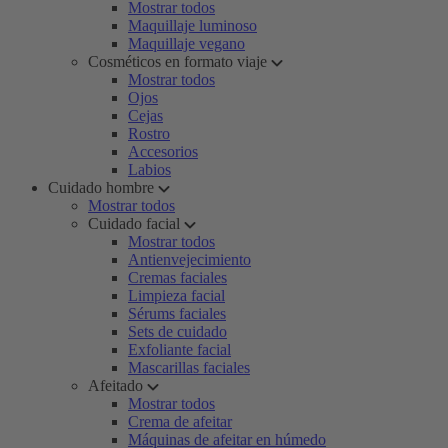
Mostrar todos
Maquillaje luminoso
Maquillaje vegano
Cosméticos en formato viaje
Mostrar todos
Ojos
Cejas
Rostro
Accesorios
Labios
Cuidado hombre
Mostrar todos
Cuidado facial
Mostrar todos
Antienvejecimiento
Cremas faciales
Limpieza facial
Sérums faciales
Sets de cuidado
Exfoliante facial
Mascarillas faciales
Afeitado
Mostrar todos
Crema de afeitar
Máquinas de afeitar en húmedo