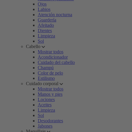
Ojos
Labios
Atención nocturna
Guardería
Afeitado
Dientes
Limpieza
Sol
Cabello
Mostrar todos
Acondicionador
Cuidado del cabello
Champú
Color de pelo
Estilismo
Cuidado corporal
Mostrar todos
Manos y pies
Lociones
Aceites
Limpieza
Sol
Desodorantes
Jabones
Maquillaje