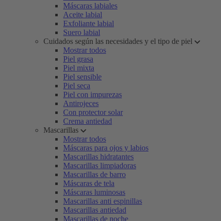
Máscaras labiales
Aceite labial
Exfoliante labial
Suero labial
Cuidados según las necesidades y el tipo de piel
Mostrar todos
Piel grasa
Piel mixta
Piel sensible
Piel seca
Piel con impurezas
Antirojeces
Con protector solar
Crema antiedad
Mascarillas
Mostrar todos
Máscaras para ojos y labios
Mascarillas hidratantes
Mascarillas limpiadoras
Mascarillas de barro
Máscaras de tela
Máscaras luminosas
Mascarillas anti espinillas
Mascarillas antiedad
Mascarillas de noche