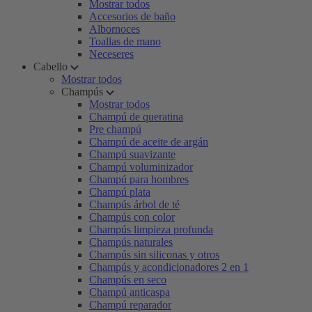
Mostrar todos
Accesorios de baño
Albornoces
Toallas de mano
Neceseres
Cabello
Mostrar todos
Champús
Mostrar todos
Champú de queratina
Pre champú
Champú de aceite de argán
Champú suavizante
Champú voluminizador
Champú para hombres
Champú plata
Champús árbol de té
Champús con color
Champús limpieza profunda
Champús naturales
Champús sin siliconas y otros
Champús y acondicionadores 2 en 1
Champús en seco
Champú anticaspa
Champú reparador