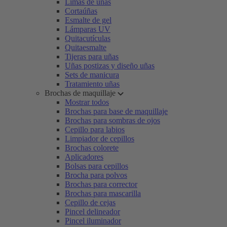
Limas de uñas
Cortaúñas
Esmalte de gel
Lámparas UV
Quitacutículas
Quitaesmalte
Tijeras para uñas
Uñas postizas y diseño uñas
Sets de manicura
Tratamiento uñas
Brochas de maquillaje
Mostrar todos
Brochas para base de maquillaje
Brochas para sombras de ojos
Cepillo para labios
Limpiador de cepillos
Brochas colorete
Aplicadores
Bolsas para cepillos
Brocha para polvos
Brochas para corrector
Brochas para mascarilla
Cepillo de cejas
Pincel delineador
Pincel iluminador