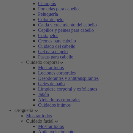
Champús
Pomadas para cabello
Peluquería
Color de pelo
Caída y crecimiento del cabello
Cepillos y peines para cabello
Cortapelos
Cremas para cabello
Cuidado del cabello
Gel para el pelo
Pastas para cabello
Cuidado corporal
Mostrar todos
Lociones corporales
Desodorantes y antitranspirantes
Geles de baño
Limpieza corporal y exfoliantes
Jabón
Afeitadoras corporales
Cuidados íntimos
Droguería
Mostrar todos
Cuidado facial
Mostrar todos
Antienvejecimiento