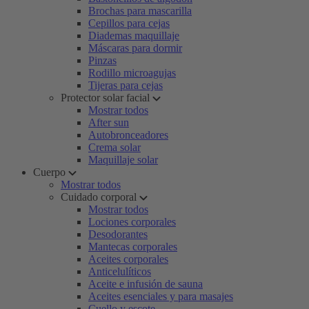
Brochas para mascarilla
Cepillos para cejas
Diademas maquillaje
Máscaras para dormir
Pinzas
Rodillo microagujas
Tijeras para cejas
Protector solar facial
Mostrar todos
After sun
Autobronceadores
Crema solar
Maquillaje solar
Cuerpo
Mostrar todos
Cuidado corporal
Mostrar todos
Lociones corporales
Desodorantes
Mantecas corporales
Aceites corporales
Anticelulíticos
Aceite e infusión de sauna
Aceites esenciales y para masajes
Cuello y escote