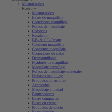
Mostrar todos
Rostro
Mostrar todos
Bases de maquillaje
Correctores maquillaje
Polvos de maquillaje
Coloretes
Resaltador
BB- & CC-Cream
Contorno maquillaje
Contornos maquillaje
Correctores de color
Desmaquillante
Fijadores de maquillaje
Maquillaje camuflaje
Polvos de maquillajes minerales
Prebases maquillaje
Productos correctores
Accesorios
Maquillaje antiedad
Bronceadores
Bases compactas
Bases en crema
Productos de efecto
Bases líquidas