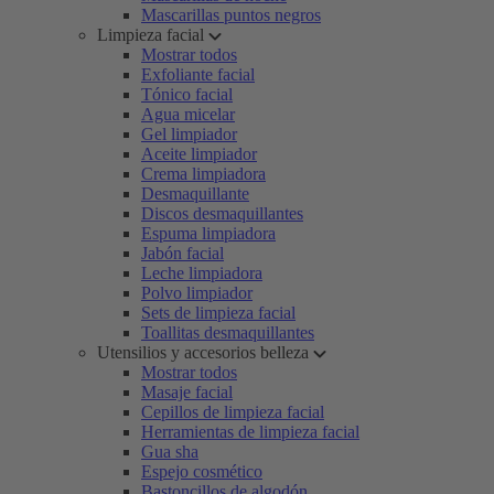
Mascarillas puntos negros
Limpieza facial
Mostrar todos
Exfoliante facial
Tónico facial
Agua micelar
Gel limpiador
Aceite limpiador
Crema limpiadora
Desmaquillante
Discos desmaquillantes
Espuma limpiadora
Jabón facial
Leche limpiadora
Polvo limpiador
Sets de limpieza facial
Toallitas desmaquillantes
Utensilios y accesorios belleza
Mostrar todos
Masaje facial
Cepillos de limpieza facial
Herramientas de limpieza facial
Gua sha
Espejo cosmético
Bastoncillos de algodón