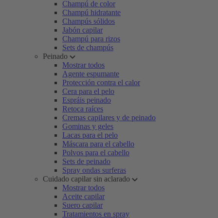
Champú de color
Champú hidratante
Champús sólidos
Jabón capilar
Champú para rizos
Sets de champús
Peinado
Mostrar todos
Agente espumante
Protección contra el calor
Cera para el pelo
Espráis peinado
Retoca raíces
Cremas capilares y de peinado
Gominas y geles
Lacas para el pelo
Máscara para el cabello
Polvos para el cabello
Sets de peinado
Spray ondas surferas
Cuidado capilar sin aclarado
Mostrar todos
Aceite capilar
Suero capilar
Tratamientos en spray