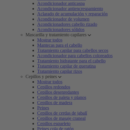
Acondicionador anticaspa
Acondicionador antiencrespamiento
Aclarado de acumulación y reparación
Acondicionador de volumen
Acondicionadores cabello rizado
Acondicionadores sólidos
Mascarilla y tratamiento capilares
Mostrar todos
Mantecas para el cabello
Tratamiento capilar para cabellos secos
Acondicionador para cabellos coloreados
Tratamiento hidratante para el cabello
Tratamiento capilar de queratina
Tratamiento capilar rizos
Cepillos y peines
Mostrar todos
Cepillos redondos
Cepillos desenredantes
Cepillos de paleta y planos
Cepillos de madera
Peines
Cepillos de cerdas de jabalí
Cepillos de masaje craneal
Cepillos esqueleto
Peines cola de ratón