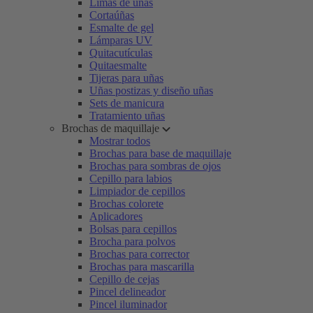
Limas de uñas
Cortaúñas
Esmalte de gel
Lámparas UV
Quitacutículas
Quitaesmalte
Tijeras para uñas
Uñas postizas y diseño uñas
Sets de manicura
Tratamiento uñas
Brochas de maquillaje
Mostrar todos
Brochas para base de maquillaje
Brochas para sombras de ojos
Cepillo para labios
Limpiador de cepillos
Brochas colorete
Aplicadores
Bolsas para cepillos
Brocha para polvos
Brochas para corrector
Brochas para mascarilla
Cepillo de cejas
Pincel delineador
Pincel iluminador