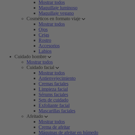
Mostrar todos
Maquillaje luminoso
Maquillaje vegano
Cosméticos en formato viaje
Mostrar todos
Ojos
Cejas
Rostro
Accesorios
Labios
Cuidado hombre
Mostrar todos
Cuidado facial
Mostrar todos
Antienvejecimiento
Cremas faciales
Limpieza facial
Sérums faciales
Sets de cuidado
Exfoliante facial
Mascarillas faciales
Afeitado
Mostrar todos
Crema de afeitar
Máquinas de afeitar en húmedo