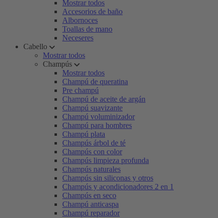
Mostrar todos
Accesorios de baño
Albornoces
Toallas de mano
Neceseres
Cabello
Mostrar todos
Champús
Mostrar todos
Champú de queratina
Pre champú
Champú de aceite de argán
Champú suavizante
Champú voluminizador
Champú para hombres
Champú plata
Champús árbol de té
Champús con color
Champús limpieza profunda
Champús naturales
Champús sin siliconas y otros
Champús y acondicionadores 2 en 1
Champús en seco
Champú anticaspa
Champú reparador