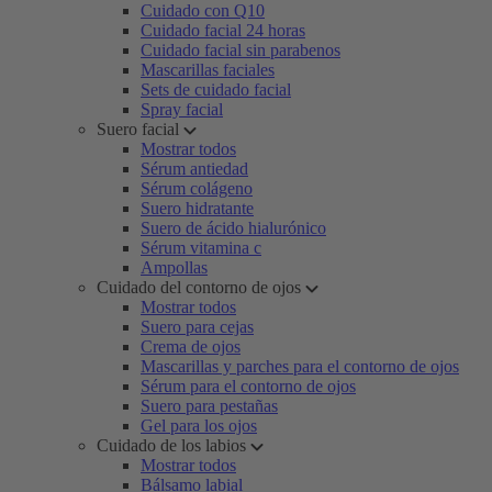
Cuidado con Q10
Cuidado facial 24 horas
Cuidado facial sin parabenos
Mascarillas faciales
Sets de cuidado facial
Spray facial
Suero facial
Mostrar todos
Sérum antiedad
Sérum colágeno
Suero hidratante
Suero de ácido hialurónico
Sérum vitamina c
Ampollas
Cuidado del contorno de ojos
Mostrar todos
Suero para cejas
Crema de ojos
Mascarillas y parches para el contorno de ojos
Sérum para el contorno de ojos
Suero para pestañas
Gel para los ojos
Cuidado de los labios
Mostrar todos
Bálsamo labial