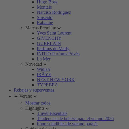
Hugo Boss
Montale
Narciso Rodriguez
Shiseido
Rabanne
Marcas Premium
Yves Saint Laurent
GIVENCHY
GUERLAIN
Parfums de Marly
INITIO Parfums Privés
La Mer
Novedad
Widian
IRÄYE
NEST NEW YORK
TYPEBEA
Rebajas y superventas
☀️ Verano
Mostrar todos
Highlights
Travel Essentials
Tendencias de belleza para el verano 2026
Imprescindibles de verano para él
Cuidado del sol