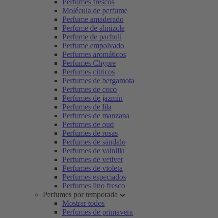
Perfumes frescos
Molécula de perfume
Perfume amaderado
Perfume de almizcle
Perfume de pachulí
Perfume empolvado
Perfumes aromáticos
Perfumes Chypre
Perfumes citricos
Perfumes de bergamota
Perfumes de coco
Perfumes de jazmín
Perfumes de lila
Perfumes de manzana
Perfumes de oud
Perfumes de rosas
Perfumes de sándalo
Perfumes de vainilla
Perfumes de vetiver
Perfumes de violeta
Perfumes especiados
Perfumes lino fresco
Perfumes por temporada
Mostrar todos
Perfumes de primavera