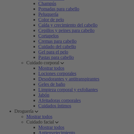
Champús
Pomadas para cabello
Peluquería
Color de pelo
Caída y crecimiento del cabello
Cepillos y peines para cabello
Cortapelos
Cremas para cabello
Cuidado del cabello
Gel para el pelo
Pastas para cabello
Cuidado corporal
Mostrar todos
Lociones corporales
Desodorantes y antitranspirantes
Geles de baño
Limpieza corporal y exfoliantes
Jabón
Afeitadoras corporales
Cuidados íntimos
Droguería
Mostrar todos
Cuidado facial
Mostrar todos
Antienvejecimiento