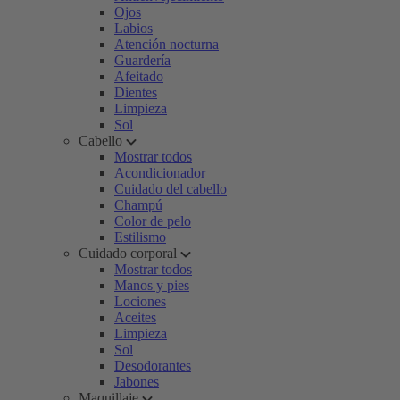
Ojos
Labios
Atención nocturna
Guardería
Afeitado
Dientes
Limpieza
Sol
Cabello
Mostrar todos
Acondicionador
Cuidado del cabello
Champú
Color de pelo
Estilismo
Cuidado corporal
Mostrar todos
Manos y pies
Lociones
Aceites
Limpieza
Sol
Desodorantes
Jabones
Maquillaje