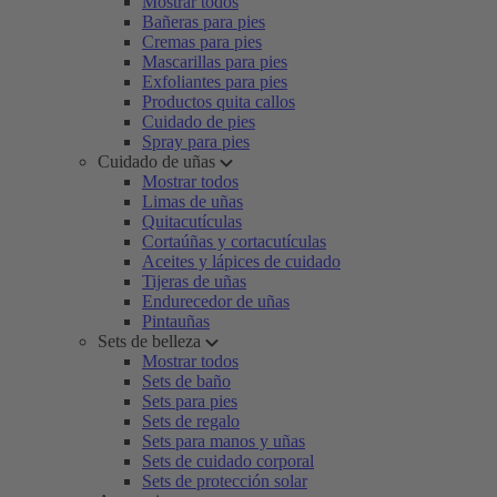
Mostrar todos
Bañeras para pies
Cremas para pies
Mascarillas para pies
Exfoliantes para pies
Productos quita callos
Cuidado de pies
Spray para pies
Cuidado de uñas
Mostrar todos
Limas de uñas
Quitacutículas
Cortaúñas y cortacutículas
Aceites y lápices de cuidado
Tijeras de uñas
Endurecedor de uñas
Pintauñas
Sets de belleza
Mostrar todos
Sets de baño
Sets para pies
Sets de regalo
Sets para manos y uñas
Sets de cuidado corporal
Sets de protección solar