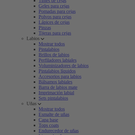
Tintes de cejas
Geles para cejas
Pomadas para cejas
Polvos para cejas
Lápices de cejas
Pinzas
Tijeras para cejas
Labios
Mostrar todos
Pintalabios
Brillos de labios
Perfiladores labiales
Voluminizadores de labios
Pintalabios líquidos
Accesorios para labios
Bálsamos labiales
Barra de labios mate
Imprimación labial
Sets pintalabios
Uñas
Mostrar todos
Esmalte de uñas
Capa base
Tops coats
Endurecedor de uñas