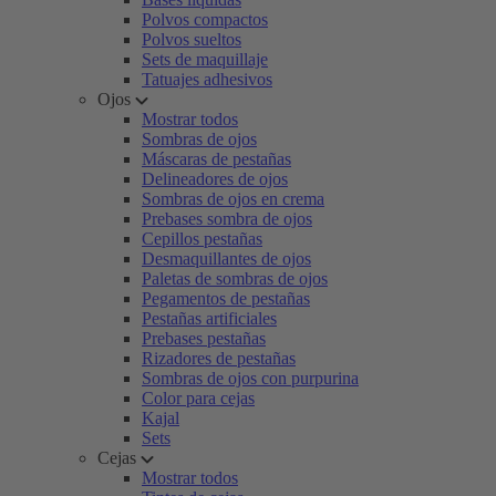
Polvos compactos
Polvos sueltos
Sets de maquillaje
Tatuajes adhesivos
Ojos
Mostrar todos
Sombras de ojos
Máscaras de pestañas
Delineadores de ojos
Sombras de ojos en crema
Prebases sombra de ojos
Cepillos pestañas
Desmaquillantes de ojos
Paletas de sombras de ojos
Pegamentos de pestañas
Pestañas artificiales
Prebases pestañas
Rizadores de pestañas
Sombras de ojos con purpurina
Color para cejas
Kajal
Sets
Cejas
Mostrar todos