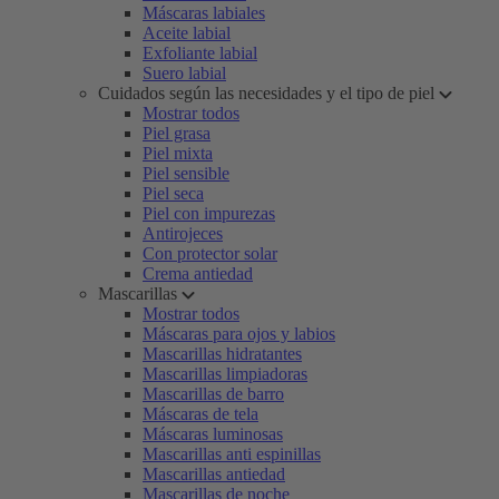
Máscaras labiales
Aceite labial
Exfoliante labial
Suero labial
Cuidados según las necesidades y el tipo de piel
Mostrar todos
Piel grasa
Piel mixta
Piel sensible
Piel seca
Piel con impurezas
Antirojeces
Con protector solar
Crema antiedad
Mascarillas
Mostrar todos
Máscaras para ojos y labios
Mascarillas hidratantes
Mascarillas limpiadoras
Mascarillas de barro
Máscaras de tela
Máscaras luminosas
Mascarillas anti espinillas
Mascarillas antiedad
Mascarillas de noche