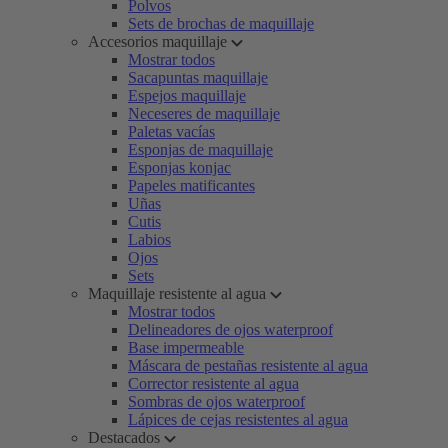
Polvos
Sets de brochas de maquillaje
Accesorios maquillaje
Mostrar todos
Sacapuntas maquillaje
Espejos maquillaje
Neceseres de maquillaje
Paletas vacías
Esponjas de maquillaje
Esponjas konjac
Papeles matificantes
Uñas
Cutis
Labios
Ojos
Sets
Maquillaje resistente al agua
Mostrar todos
Delineadores de ojos waterproof
Base impermeable
Máscara de pestañas resistente al agua
Corrector resistente al agua
Sombras de ojos waterproof
Lápices de cejas resistentes al agua
Destacados