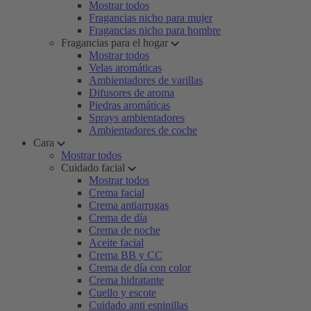
Mostrar todos
Fragancias nicho para mujer
Fragancias nicho para hombre
Fragancias para el hogar
Mostrar todos
Velas aromáticas
Ambientadores de varillas
Difusores de aroma
Piedras aromáticas
Sprays ambientadores
Ambientadores de coche
Cara
Mostrar todos
Cuidado facial
Mostrar todos
Crema facial
Crema antiarrugas
Crema de día
Crema de noche
Aceite facial
Crema BB y CC
Crema de día con color
Crema hidratante
Cuello y escote
Cuidado anti espinillas