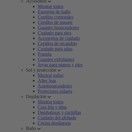
Accesorios
Mostrar todos
Esponjas de baño
Cepillos corporales
Cepillos de masaje
Guantes bronceadores
Cuidado para pies
Accesorios de cuidado
Cepillos de recambio
Cuidado para uñas
Franela
Guantes exfoliantes
Joyas para manos y pies
Sol y protección
Mostrar todos
After Sun
Autobronceadores
Protectores solares
Depilación
Mostrar todos
Cera fría y tibia
Depiladoras y cuchillas
Cuidado del afeitado
Crema depilatoria
Baño