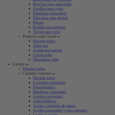
Brochas para mascarilla
Cepillos para cejas
Diademas maquillaje
Máscaras para dormir
Pinzas
Rodillo microagujas
Tijeras para cejas
Protector solar facial
Mostrar todos
After sun
Autobronceadores
Crema solar
Maquillaje solar
Cuerpo
Mostrar todos
Cuidado corporal
Mostrar todos
Lociones corporales
Desodorantes
Mantecas corporales
Aceites corporales
Anticelulíticos
Aceite e infusión de sauna
Aceites esenciales y para masajes
Cuello y escote