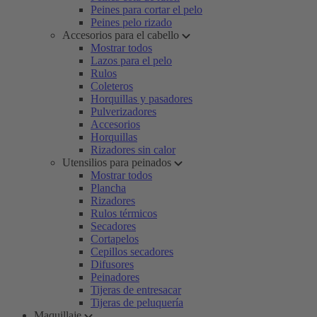
Peines para cortar el pelo
Peines pelo rizado
Accesorios para el cabello
Mostrar todos
Lazos para el pelo
Rulos
Coleteros
Horquillas y pasadores
Pulverizadores
Accesorios
Horquillas
Rizadores sin calor
Utensilios para peinados
Mostrar todos
Plancha
Rizadores
Rulos térmicos
Secadores
Cortapelos
Cepillos secadores
Difusores
Peinadores
Tijeras de entresacar
Tijeras de peluquería
Maquillaje