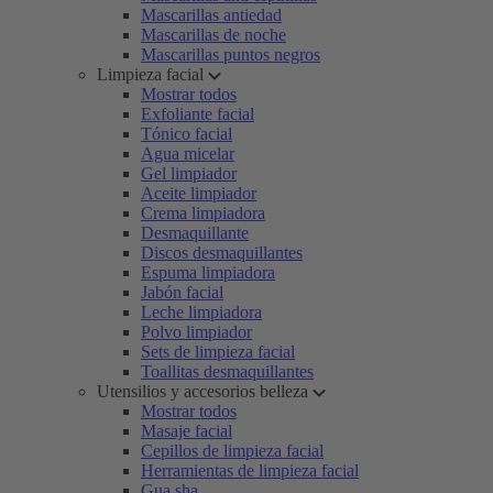
Mascarillas antiedad
Mascarillas de noche
Mascarillas puntos negros
Limpieza facial
Mostrar todos
Exfoliante facial
Tónico facial
Agua micelar
Gel limpiador
Aceite limpiador
Crema limpiadora
Desmaquillante
Discos desmaquillantes
Espuma limpiadora
Jabón facial
Leche limpiadora
Polvo limpiador
Sets de limpieza facial
Toallitas desmaquillantes
Utensilios y accesorios belleza
Mostrar todos
Masaje facial
Cepillos de limpieza facial
Herramientas de limpieza facial
Gua sha