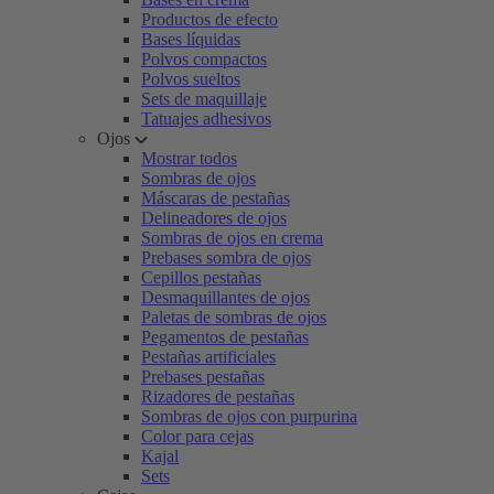
Productos de efecto
Bases líquidas
Polvos compactos
Polvos sueltos
Sets de maquillaje
Tatuajes adhesivos
Ojos
Mostrar todos
Sombras de ojos
Máscaras de pestañas
Delineadores de ojos
Sombras de ojos en crema
Prebases sombra de ojos
Cepillos pestañas
Desmaquillantes de ojos
Paletas de sombras de ojos
Pegamentos de pestañas
Pestañas artificiales
Prebases pestañas
Rizadores de pestañas
Sombras de ojos con purpurina
Color para cejas
Kajal
Sets