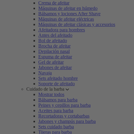
Crema de afeitar
Máquinas de afeitar en húmedo
Bálsamos y lociones After Shave
Máquinas de afeitar eléctricas
Máquinas de afeitar clásicas y accesorios
Afeitadora para hombres
Antes del afeitado
Bol de afeitado
Brocha de afeitar
Depilación nasal
Espuma de afeitar
Gel de afeitar
Jabones de afeitar
Navaja
Sets afeitado hombre
Soporte de afeitado
Cuidado de la barba
Mostrar todos
Bálsamos para barba
Peines y cepillos para barba
Aceites para barba
Recortadoras y cortabarbas
Jabones y champús para barba
Sets cuidado barba
Tijeras para barba