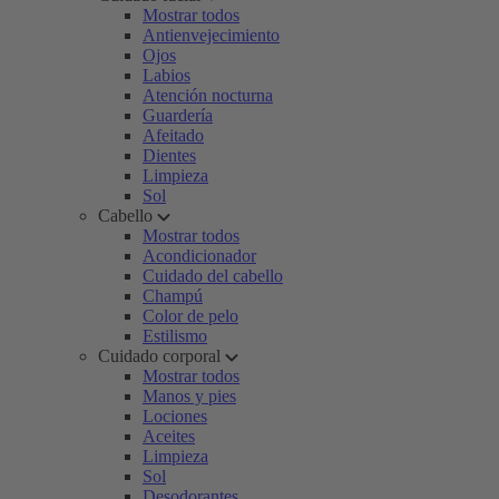
Mostrar todos
Antienvejecimiento
Ojos
Labios
Atención nocturna
Guardería
Afeitado
Dientes
Limpieza
Sol
Cabello
Mostrar todos
Acondicionador
Cuidado del cabello
Champú
Color de pelo
Estilismo
Cuidado corporal
Mostrar todos
Manos y pies
Lociones
Aceites
Limpieza
Sol
Desodorantes