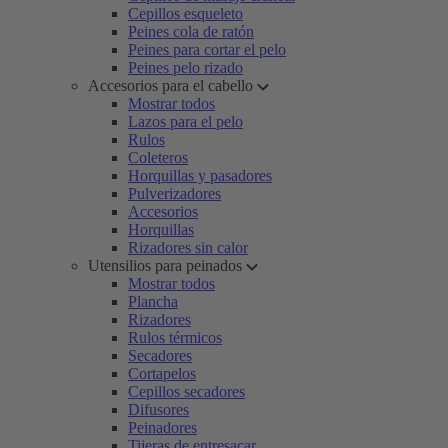
Cepillos esqueleto
Peines cola de ratón
Peines para cortar el pelo
Peines pelo rizado
Accesorios para el cabello
Mostrar todos
Lazos para el pelo
Rulos
Coleteros
Horquillas y pasadores
Pulverizadores
Accesorios
Horquillas
Rizadores sin calor
Utensilios para peinados
Mostrar todos
Plancha
Rizadores
Rulos térmicos
Secadores
Cortapelos
Cepillos secadores
Difusores
Peinadores
Tijeras de entresacar