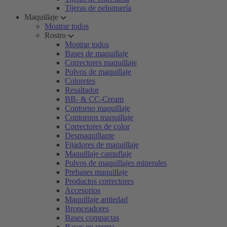
Tijeras de peluquería
Maquillaje
Mostrar todos
Rostro
Mostrar todos
Bases de maquillaje
Correctores maquillaje
Polvos de maquillaje
Coloretes
Resaltador
BB- & CC-Cream
Contorno maquillaje
Contornos maquillaje
Correctores de color
Desmaquillante
Fijadores de maquillaje
Maquillaje camuflaje
Polvos de maquillajes minerales
Prebases maquillaje
Productos correctores
Accesorios
Maquillaje antiedad
Bronceadores
Bases compactas
Bases en crema