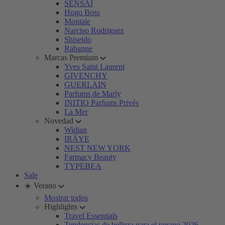
SENSAI
Hugo Boss
Montale
Narciso Rodriguez
Shiseido
Rabanne
Marcas Premium
Yves Saint Laurent
GIVENCHY
GUERLAIN
Parfums de Marly
INITIO Parfums Privés
La Mer
Novedad
Widian
IRÄYE
NEST NEW YORK
Farmacy Beauty
TYPEBEA
Sale
☀️ Verano
Mostrar todos
Highlights
Travel Essentials
Tendencias de belleza para el verano 2026