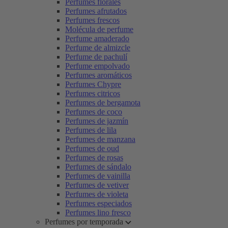
Perfumes florales
Perfumes afrutados
Perfumes frescos
Molécula de perfume
Perfume amaderado
Perfume de almizcle
Perfume de pachulí
Perfume empolvado
Perfumes aromáticos
Perfumes Chypre
Perfumes citricos
Perfumes de bergamota
Perfumes de coco
Perfumes de jazmín
Perfumes de lila
Perfumes de manzana
Perfumes de oud
Perfumes de rosas
Perfumes de sándalo
Perfumes de vainilla
Perfumes de vetiver
Perfumes de violeta
Perfumes especiados
Perfumes lino fresco
Perfumes por temporada