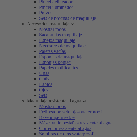
Pincel delineador
Pincel iluminador
Polvos
Sets de brochas de maquillaje
Accesorios maquillaje
Mostrar todos
Sacapuntas maquillaje
Espejos maquillaje
Neceseres de maquillaje
Paletas vacías
Esponjas de maquillaje
Esponjas konjac
Papeles matificantes
Uñas
Cutis
Labios
Ojos
Sets
Maquillaje resistente al agua
Mostrar todos
Delineadores de ojos waterproof
Base impermeable
Máscara de pestañas resistente al agua
Corrector resistente al agua
Sombras de ojos waterproof