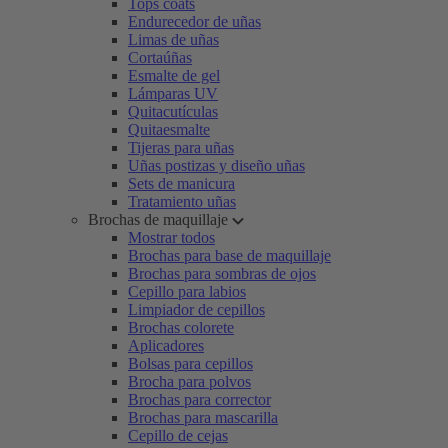
Tops coats
Endurecedor de uñas
Limas de uñas
Cortaúñas
Esmalte de gel
Lámparas UV
Quitacutículas
Quitaesmalte
Tijeras para uñas
Uñas postizas y diseño uñas
Sets de manicura
Tratamiento uñas
Brochas de maquillaje
Mostrar todos
Brochas para base de maquillaje
Brochas para sombras de ojos
Cepillo para labios
Limpiador de cepillos
Brochas colorete
Aplicadores
Bolsas para cepillos
Brocha para polvos
Brochas para corrector
Brochas para mascarilla
Cepillo de cejas