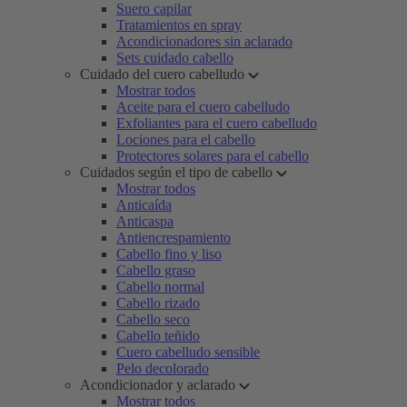
Suero capilar
Tratamientos en spray
Acondicionadores sin aclarado
Sets cuidado cabello
Cuidado del cuero cabelludo
Mostrar todos
Aceite para el cuero cabelludo
Exfoliantes para el cuero cabelludo
Lociones para el cabello
Protectores solares para el cabello
Cuidados según el tipo de cabello
Mostrar todos
Anticaída
Anticaspa
Antiencrespamiento
Cabello fino y liso
Cabello graso
Cabello normal
Cabello rizado
Cabello seco
Cabello teñido
Cuero cabelludo sensible
Pelo decolorado
Acondicionador y aclarado
Mostrar todos