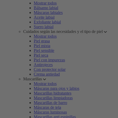
Mostrar todos
Bálsamo labial
Máscaras labiales
Aceite labial
Exfoliante labial
Suero labial
Cuidados según las necesidades y el tipo de piel
Mostrar todos
Piel grasa
Piel mixta
Piel sensible
Piel seca
Piel con impurezas
Antirojeces
Con protector solar
Crema antiedad
Mascarillas
Mostrar todos
Máscaras para ojos y labios
Mascarillas hidratantes
Mascarillas limpiadoras
Mascarillas de barro
Máscaras de tela
Máscaras luminosas
Mascarillas anti espinillas