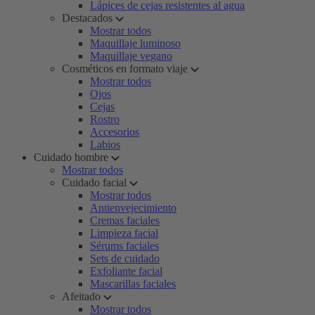
Lápices de cejas resistentes al agua
Destacados
Mostrar todos
Maquillaje luminoso
Maquillaje vegano
Cosméticos en formato viaje
Mostrar todos
Ojos
Cejas
Rostro
Accesorios
Labios
Cuidado hombre
Mostrar todos
Cuidado facial
Mostrar todos
Antienvejecimiento
Cremas faciales
Limpieza facial
Sérums faciales
Sets de cuidado
Exfoliante facial
Mascarillas faciales
Afeitado
Mostrar todos