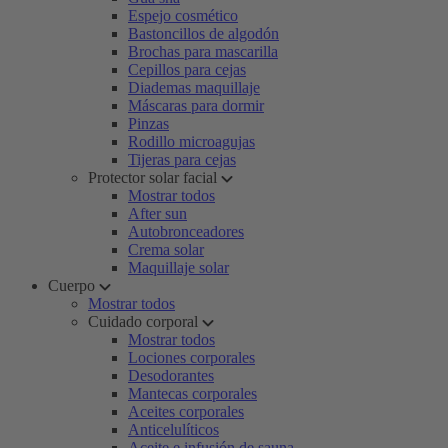
Espejo cosmético
Bastoncillos de algodón
Brochas para mascarilla
Cepillos para cejas
Diademas maquillaje
Máscaras para dormir
Pinzas
Rodillo microagujas
Tijeras para cejas
Protector solar facial
Mostrar todos
After sun
Autobronceadores
Crema solar
Maquillaje solar
Cuerpo
Mostrar todos
Cuidado corporal
Mostrar todos
Lociones corporales
Desodorantes
Mantecas corporales
Aceites corporales
Anticelulíticos
Aceite e infusión de sauna