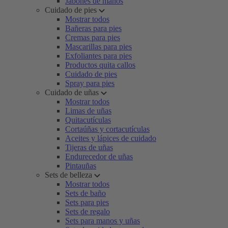
Jabones de manos
Cuidado de pies
Mostrar todos
Bañeras para pies
Cremas para pies
Mascarillas para pies
Exfoliantes para pies
Productos quita callos
Cuidado de pies
Spray para pies
Cuidado de uñas
Mostrar todos
Limas de uñas
Quitacutículas
Cortaúñas y cortacutículas
Aceites y lápices de cuidado
Tijeras de uñas
Endurecedor de uñas
Pintauñas
Sets de belleza
Mostrar todos
Sets de baño
Sets para pies
Sets de regalo
Sets para manos y uñas