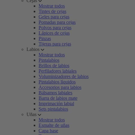
Cejas
Mostrar todos
Tintes de cejas
Geles para cejas
Pomadas para cejas
Polvos para cejas
Lápices de cejas
Pinzas
Tijeras para cejas
Labios
Mostrar todos
Pintalabios
Brillos de labios
Perfiladores labiales
Voluminizadores de labios
Pintalabios líquidos
Accesorios para labios
Bálsamos labiales
Barra de labios mate
Imprimación labial
Sets pintalabios
Uñas
Mostrar todos
Esmalte de uñas
Capa base