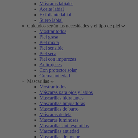
Máscaras labiales
Aceite labial
Exfoliante labial
Suero labial
Cuidados según las necesidades y el tipo de piel
Mostrar todos
Piel grasa
Piel mixta
Piel sensible
Piel seca
Piel con impurezas
Antirojeces
Con protector solar
Crema antiedad
Mascarillas
Mostrar todos
Máscaras para ojos y labios
Mascarillas hidratantes
Mascarillas limpiadoras
Mascarillas de barro
Máscaras de tela
Máscaras luminosas
Mascarillas anti espinillas
Mascarillas antiedad
Mascarillas de noche