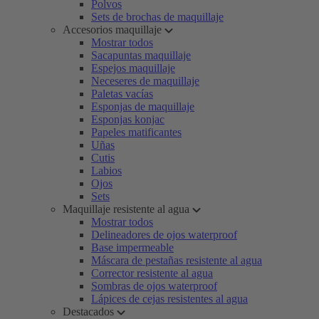
Polvos
Sets de brochas de maquillaje
Accesorios maquillaje
Mostrar todos
Sacapuntas maquillaje
Espejos maquillaje
Neceseres de maquillaje
Paletas vacías
Esponjas de maquillaje
Esponjas konjac
Papeles matificantes
Uñas
Cutis
Labios
Ojos
Sets
Maquillaje resistente al agua
Mostrar todos
Delineadores de ojos waterproof
Base impermeable
Máscara de pestañas resistente al agua
Corrector resistente al agua
Sombras de ojos waterproof
Lápices de cejas resistentes al agua
Destacados