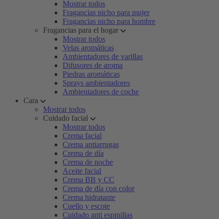
Mostrar todos
Fragancias nicho para mujer
Fragancias nicho para hombre
Fragancias para el hogar
Mostrar todos
Velas aromáticas
Ambientadores de varillas
Difusores de aroma
Piedras aromáticas
Sprays ambientadores
Ambientadores de coche
Cara
Mostrar todos
Cuidado facial
Mostrar todos
Crema facial
Crema antiarrugas
Crema de día
Crema de noche
Aceite facial
Crema BB y CC
Crema de día con color
Crema hidratante
Cuello y escote
Cuidado anti espinillas