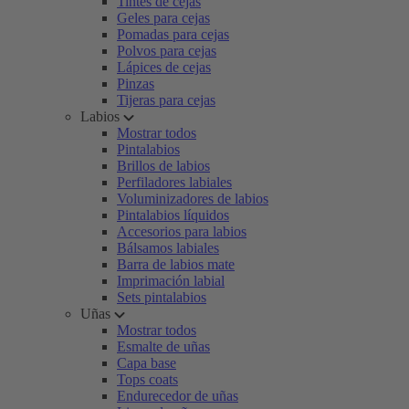
Tintes de cejas
Geles para cejas
Pomadas para cejas
Polvos para cejas
Lápices de cejas
Pinzas
Tijeras para cejas
Labios
Mostrar todos
Pintalabios
Brillos de labios
Perfiladores labiales
Voluminizadores de labios
Pintalabios líquidos
Accesorios para labios
Bálsamos labiales
Barra de labios mate
Imprimación labial
Sets pintalabios
Uñas
Mostrar todos
Esmalte de uñas
Capa base
Tops coats
Endurecedor de uñas