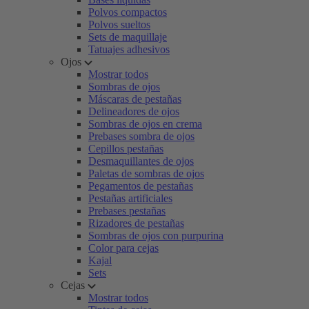
Polvos compactos
Polvos sueltos
Sets de maquillaje
Tatuajes adhesivos
Ojos
Mostrar todos
Sombras de ojos
Máscaras de pestañas
Delineadores de ojos
Sombras de ojos en crema
Prebases sombra de ojos
Cepillos pestañas
Desmaquillantes de ojos
Paletas de sombras de ojos
Pegamentos de pestañas
Pestañas artificiales
Prebases pestañas
Rizadores de pestañas
Sombras de ojos con purpurina
Color para cejas
Kajal
Sets
Cejas
Mostrar todos