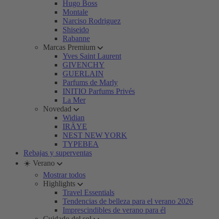
Hugo Boss
Montale
Narciso Rodriguez
Shiseido
Rabanne
Marcas Premium
Yves Saint Laurent
GIVENCHY
GUERLAIN
Parfums de Marly
INITIO Parfums Privés
La Mer
Novedad
Widian
IRÄYE
NEST NEW YORK
TYPEBEA
Rebajas y superventas
☀️ Verano
Mostrar todos
Highlights
Travel Essentials
Tendencias de belleza para el verano 2026
Imprescindibles de verano para él
Cuidado del sol