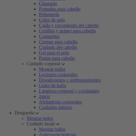
Champús
Pomadas para cabello
Peluquería
Color de pelo
Caída y crecimiento del cabello
Cepillos y peines para cabello
Cortapelos
Cremas para cabello
Cuidado del cabello
Gel para el pelo
Pastas para cabello
Cuidado corporal
Mostrar todos
Lociones corporales
Desodorantes y antitranspirantes
Geles de baño
Limpieza corporal y exfoliantes
Jabón
Afeitadoras corporales
Cuidados íntimos
Droguería
Mostrar todos
Cuidado facial
Mostrar todos
Antienvejecimiento