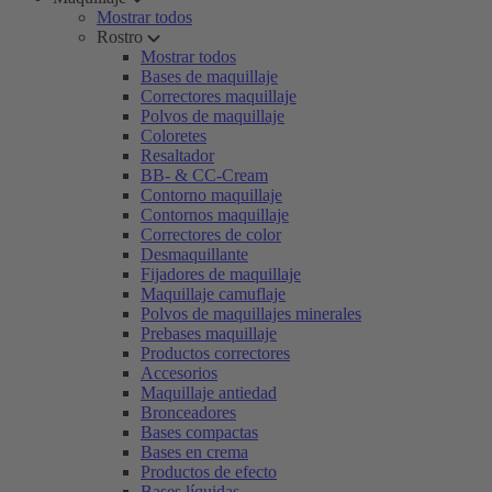
Mostrar todos
Rostro
Mostrar todos
Bases de maquillaje
Correctores maquillaje
Polvos de maquillaje
Coloretes
Resaltador
BB- & CC-Cream
Contorno maquillaje
Contornos maquillaje
Correctores de color
Desmaquillante
Fijadores de maquillaje
Maquillaje camuflaje
Polvos de maquillajes minerales
Prebases maquillaje
Productos correctores
Accesorios
Maquillaje antiedad
Bronceadores
Bases compactas
Bases en crema
Productos de efecto
Bases líquidas