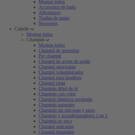
Mostrar todos
Accesorios de baño
Albornoces
Toallas de mano
Neceseres
Cabello
Mostrar todos
Champús
Mostrar todos
Champú de queratina
Pre champú
Champú de aceite de argán
Champú suavizante
Champú voluminizador
Champú para hombres
Champú plata
Champús árbol de té
Champús con color
Champús limpieza profunda
Champús naturales
Champús sin siliconas y otros
Champús y acondicionadores 2 en 1
Champús en seco
Champú anticaspa
Champú reparador