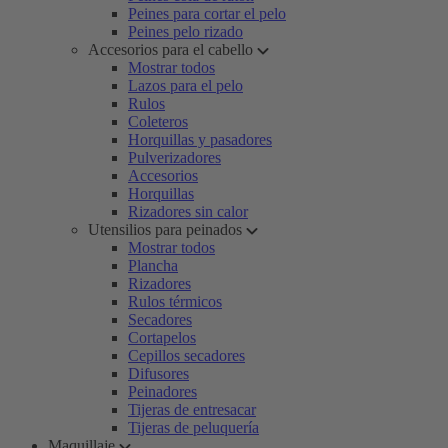
Peines para cortar el pelo
Peines pelo rizado
Accesorios para el cabello
Mostrar todos
Lazos para el pelo
Rulos
Coleteros
Horquillas y pasadores
Pulverizadores
Accesorios
Horquillas
Rizadores sin calor
Utensilios para peinados
Mostrar todos
Plancha
Rizadores
Rulos térmicos
Secadores
Cortapelos
Cepillos secadores
Difusores
Peinadores
Tijeras de entresacar
Tijeras de peluquería
Maquillaje