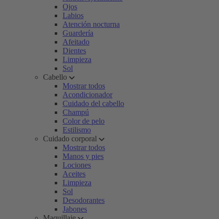
Ojos
Labios
Atención nocturna
Guardería
Afeitado
Dientes
Limpieza
Sol
Cabello
Mostrar todos
Acondicionador
Cuidado del cabello
Champú
Color de pelo
Estilismo
Cuidado corporal
Mostrar todos
Manos y pies
Lociones
Aceites
Limpieza
Sol
Desodorantes
Jabones
Maquillaje