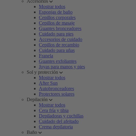
Accesorios
Mostrar todos
Esponjas de baño
Cepillos corporales
Cepillos de masaje
Guantes bronceadores
Cuidado para pies
Accesorios de cuidado
Cepillos de recambio
Cuidado para uñas
Franela
Guantes exfoliantes
Joyas para manos y pies
Sol y protección
Mostrar todos
After Sun
Autobronceadores
Protectores solares
Depilación
Mostrar todos
Cera fría y tibia
Depiladoras y cuchillas
Cuidado del afeitado
Crema depilatoria
Baño