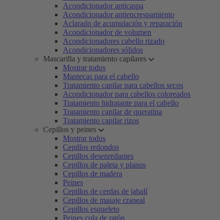
Acondicionador anticaspa
Acondicionador antiencrespamiento
Aclarado de acumulación y reparación
Acondicionador de volumen
Acondicionadores cabello rizado
Acondicionadores sólidos
Mascarilla y tratamiento capilares
Mostrar todos
Mantecas para el cabello
Tratamiento capilar para cabellos secos
Acondicionador para cabellos coloreados
Tratamiento hidratante para el cabello
Tratamiento capilar de queratina
Tratamiento capilar rizos
Cepillos y peines
Mostrar todos
Cepillos redondos
Cepillos desenredantes
Cepillos de paleta y planos
Cepillos de madera
Peines
Cepillos de cerdas de jabalí
Cepillos de masaje craneal
Cepillos esqueleto
Peines cola de ratón