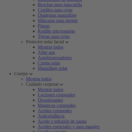
Brochas para mascarilla
Cepillos para cejas
Diademas maquillaje
Máscaras para dormir
Pinzas
Rodillo microagujas
Tijeras para cejas
Protector solar facial
Mostrar todos
After sun
Autobronceadores
Crema solar
Maquillaje solar
Cuerpo
Mostrar todos
Cuidado corporal
Mostrar todos
Lociones corporales
Desodorantes
Mantecas corporales
Aceites corporales
Anticelulíticos
Aceite e infusión de sauna
Aceites esenciales y para masajes
Cuello y escote