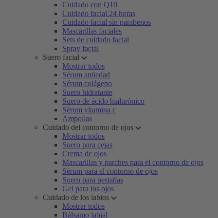
Cuidado con Q10
Cuidado facial 24 horas
Cuidado facial sin parabenos
Mascarillas faciales
Sets de cuidado facial
Spray facial
Suero facial
Mostrar todos
Sérum antiedad
Sérum colágeno
Suero hidratante
Suero de ácido hialurónico
Sérum vitamina c
Ampollas
Cuidado del contorno de ojos
Mostrar todos
Suero para cejas
Crema de ojos
Mascarillas y parches para el contorno de ojos
Sérum para el contorno de ojos
Suero para pestañas
Gel para los ojos
Cuidado de los labios
Mostrar todos
Bálsamo labial