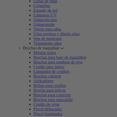
Limas de uñas
Cortaúñas
Esmalte de gel
Lámparas UV
Quitacutículas
Quitaesmalte
Tijeras para uñas
Uñas postizas y diseño uñas
Sets de manicura
Tratamiento uñas
Brochas de maquillaje
Mostrar todos
Brochas para base de maquillaje
Brochas para sombras de ojos
Cepillo para labios
Limpiador de cepillos
Brochas colorete
Aplicadores
Bolsas para cepillos
Brocha para polvos
Brochas para corrector
Brochas para mascarilla
Cepillo de cejas
Pincel delineador
Pincel iluminador