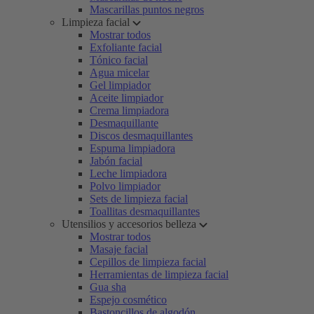
Mascarillas puntos negros
Limpieza facial
Mostrar todos
Exfoliante facial
Tónico facial
Agua micelar
Gel limpiador
Aceite limpiador
Crema limpiadora
Desmaquillante
Discos desmaquillantes
Espuma limpiadora
Jabón facial
Leche limpiadora
Polvo limpiador
Sets de limpieza facial
Toallitas desmaquillantes
Utensilios y accesorios belleza
Mostrar todos
Masaje facial
Cepillos de limpieza facial
Herramientas de limpieza facial
Gua sha
Espejo cosmético
Bastoncillos de algodón