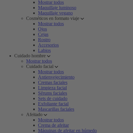
Mostrar todos
Maquillaje luminoso
Maquillaje vegano
Cosméticos en formato viaje
Mostrar todos
Ojos
Cejas
Rostro
Accesorios
Labios
Cuidado hombre
Mostrar todos
Cuidado facial
Mostrar todos
Antienvejecimiento
Cremas faciales
Limpieza facial
Sérums faciales
Sets de cuidado
Exfoliante facial
Mascarillas faciales
Afeitado
Mostrar todos
Crema de afeitar
Máquinas de afeitar en húmedo