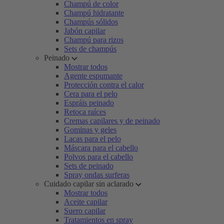
Champú de color
Champú hidratante
Champús sólidos
Jabón capilar
Champú para rizos
Sets de champús
Peinado
Mostrar todos
Agente espumante
Protección contra el calor
Cera para el pelo
Espráis peinado
Retoca raíces
Cremas capilares y de peinado
Gominas y geles
Lacas para el pelo
Máscara para el cabello
Polvos para el cabello
Sets de peinado
Spray ondas surferas
Cuidado capilar sin aclarado
Mostrar todos
Aceite capilar
Suero capilar
Tratamientos en spray