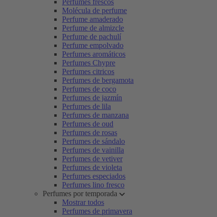
Perfumes frescos
Molécula de perfume
Perfume amaderado
Perfume de almizcle
Perfume de pachulí
Perfume empolvado
Perfumes aromáticos
Perfumes Chypre
Perfumes citricos
Perfumes de bergamota
Perfumes de coco
Perfumes de jazmín
Perfumes de lila
Perfumes de manzana
Perfumes de oud
Perfumes de rosas
Perfumes de sándalo
Perfumes de vainilla
Perfumes de vetiver
Perfumes de violeta
Perfumes especiados
Perfumes lino fresco
Perfumes por temporada
Mostrar todos
Perfumes de primavera