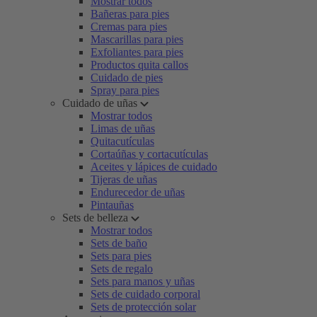
Mostrar todos
Bañeras para pies
Cremas para pies
Mascarillas para pies
Exfoliantes para pies
Productos quita callos
Cuidado de pies
Spray para pies
Cuidado de uñas
Mostrar todos
Limas de uñas
Quitacutículas
Cortaúñas y cortacutículas
Aceites y lápices de cuidado
Tijeras de uñas
Endurecedor de uñas
Pintauñas
Sets de belleza
Mostrar todos
Sets de baño
Sets para pies
Sets de regalo
Sets para manos y uñas
Sets de cuidado corporal
Sets de protección solar