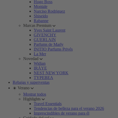
Hugo Boss
Montale
Narciso Rodriguez
Shiseido
Rabanne
Marcas Premium
Yves Saint Laurent
GIVENCHY
GUERLAIN
Parfums de Marly
INITIO Parfums Privés
La Mer
Novedad
Widian
IRÄYE
NEST NEW YORK
TYPEBEA
Rebajas y superventas
☀️ Verano
Mostrar todos
Highlights
Travel Essentials
Tendencias de belleza para el verano 2026
Imprescindibles de verano para él
Cuidado del sol