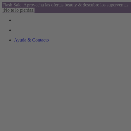
Flash Sale: Aprovecha las ofertas beauty & descubre los superventas
¡No te lo pierdas!
Ayuda & Contacto