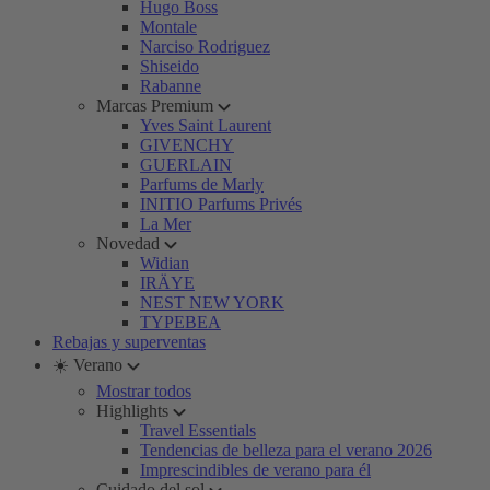
Hugo Boss
Montale
Narciso Rodriguez
Shiseido
Rabanne
Marcas Premium
Yves Saint Laurent
GIVENCHY
GUERLAIN
Parfums de Marly
INITIO Parfums Privés
La Mer
Novedad
Widian
IRÄYE
NEST NEW YORK
TYPEBEA
Rebajas y superventas
☀️ Verano
Mostrar todos
Highlights
Travel Essentials
Tendencias de belleza para el verano 2026
Imprescindibles de verano para él
Cuidado del sol