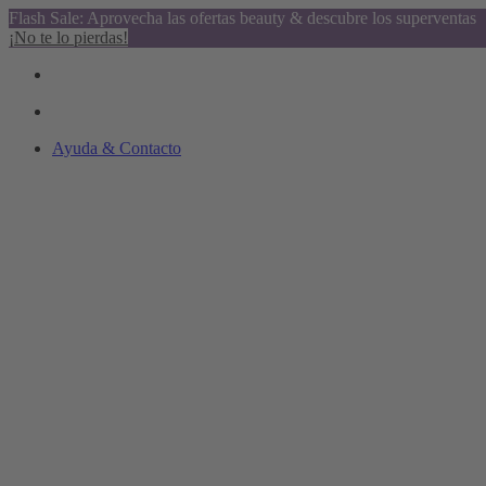
Flash Sale: Aprovecha las ofertas beauty & descubre los superventas
¡No te lo pierdas!
Ayuda & Contacto