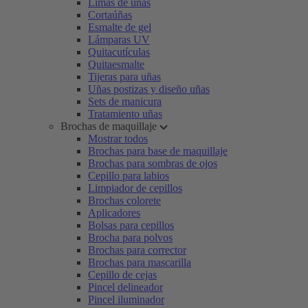
Limas de uñas
Cortaúñas
Esmalte de gel
Lámparas UV
Quitacutículas
Quitaesmalte
Tijeras para uñas
Uñas postizas y diseño uñas
Sets de manicura
Tratamiento uñas
Brochas de maquillaje
Mostrar todos
Brochas para base de maquillaje
Brochas para sombras de ojos
Cepillo para labios
Limpiador de cepillos
Brochas colorete
Aplicadores
Bolsas para cepillos
Brocha para polvos
Brochas para corrector
Brochas para mascarilla
Cepillo de cejas
Pincel delineador
Pincel iluminador