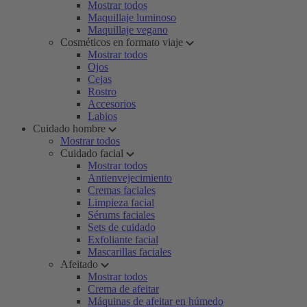
Mostrar todos
Maquillaje luminoso
Maquillaje vegano
Cosméticos en formato viaje
Mostrar todos
Ojos
Cejas
Rostro
Accesorios
Labios
Cuidado hombre
Mostrar todos
Cuidado facial
Mostrar todos
Antienvejecimiento
Cremas faciales
Limpieza facial
Sérums faciales
Sets de cuidado
Exfoliante facial
Mascarillas faciales
Afeitado
Mostrar todos
Crema de afeitar
Máquinas de afeitar en húmedo