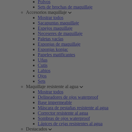
Polvos
Sets de brochas de maquillaje
Accesorios maquillaje
Mostrar todos
Sacapuntas maquillaje
Espejos maquillaje
Neceseres de maquillaje
Paletas vacías
Esponjas de maquillaje
Esponjas konjac
Papeles matificantes
Uñas
Cutis
Labios
Ojos
Sets
Maquillaje resistente al agua
Mostrar todos
Delineadores de ojos waterproof
Base impermeable
Máscara de pestañas resistente al agua
Corrector resistente al agua
Sombras de ojos waterproof
Lápices de cejas resistentes al agua
Destacados