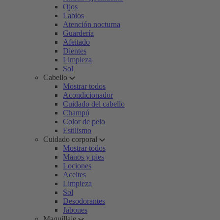
Ojos
Labios
Atención nocturna
Guardería
Afeitado
Dientes
Limpieza
Sol
Cabello
Mostrar todos
Acondicionador
Cuidado del cabello
Champú
Color de pelo
Estilismo
Cuidado corporal
Mostrar todos
Manos y pies
Lociones
Aceites
Limpieza
Sol
Desodorantes
Jabones
Maquillaje