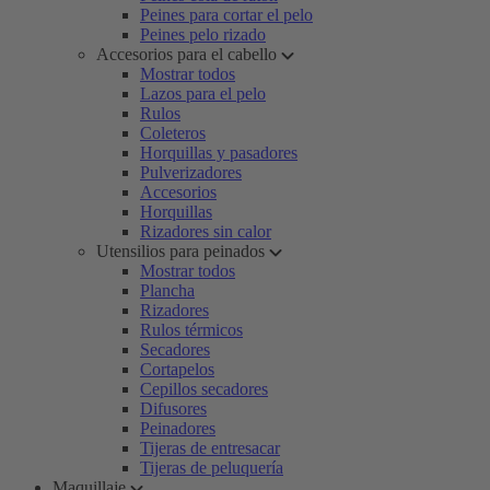
Peines para cortar el pelo
Peines pelo rizado
Accesorios para el cabello
Mostrar todos
Lazos para el pelo
Rulos
Coleteros
Horquillas y pasadores
Pulverizadores
Accesorios
Horquillas
Rizadores sin calor
Utensilios para peinados
Mostrar todos
Plancha
Rizadores
Rulos térmicos
Secadores
Cortapelos
Cepillos secadores
Difusores
Peinadores
Tijeras de entresacar
Tijeras de peluquería
Maquillaje