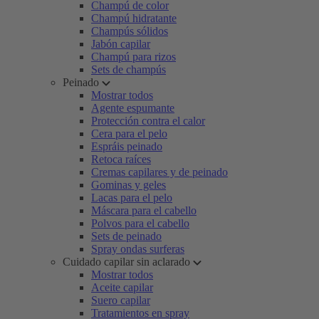
Champú de color
Champú hidratante
Champús sólidos
Jabón capilar
Champú para rizos
Sets de champús
Peinado
Mostrar todos
Agente espumante
Protección contra el calor
Cera para el pelo
Espráis peinado
Retoca raíces
Cremas capilares y de peinado
Gominas y geles
Lacas para el pelo
Máscara para el cabello
Polvos para el cabello
Sets de peinado
Spray ondas surferas
Cuidado capilar sin aclarado
Mostrar todos
Aceite capilar
Suero capilar
Tratamientos en spray