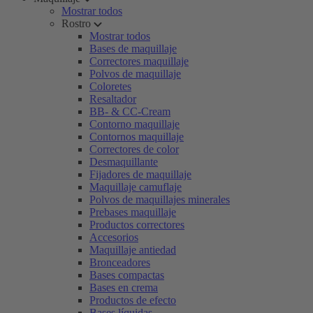
Mostrar todos
Rostro
Mostrar todos
Bases de maquillaje
Correctores maquillaje
Polvos de maquillaje
Coloretes
Resaltador
BB- & CC-Cream
Contorno maquillaje
Contornos maquillaje
Correctores de color
Desmaquillante
Fijadores de maquillaje
Maquillaje camuflaje
Polvos de maquillajes minerales
Prebases maquillaje
Productos correctores
Accesorios
Maquillaje antiedad
Bronceadores
Bases compactas
Bases en crema
Productos de efecto
Bases líquidas