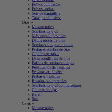
Polvos compactos
Polvos sueltos
Sets de maquillaje
Tatuajes adhesivos
Ojos
Mostrar todos
Sombras de ojos
Máscaras de pestañas
Delineadores de ojos
Sombras de ojos en crema
Prebases sombra de ojos
Cepillos pestañas
Desmaquillantes de ojos
Paletas de sombras de ojos
Pegamentos de pestañas
Pestañas artificiales
Prebases pestañas
Rizadores de pestañas
Sombras de ojos con purpurina
Color para cejas
Kajal
Sets
Cejas
Mostrar todos