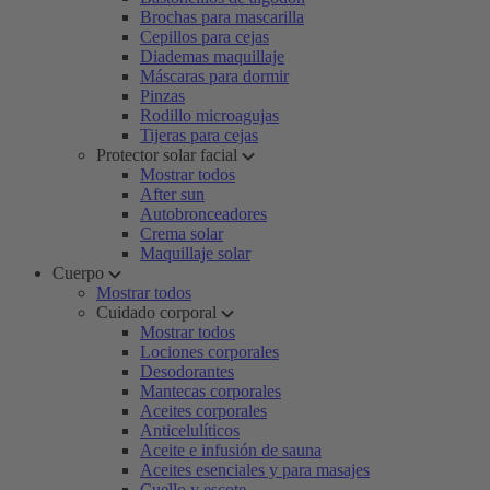
Brochas para mascarilla
Cepillos para cejas
Diademas maquillaje
Máscaras para dormir
Pinzas
Rodillo microagujas
Tijeras para cejas
Protector solar facial
Mostrar todos
After sun
Autobronceadores
Crema solar
Maquillaje solar
Cuerpo
Mostrar todos
Cuidado corporal
Mostrar todos
Lociones corporales
Desodorantes
Mantecas corporales
Aceites corporales
Anticelulíticos
Aceite e infusión de sauna
Aceites esenciales y para masajes
Cuello y escote