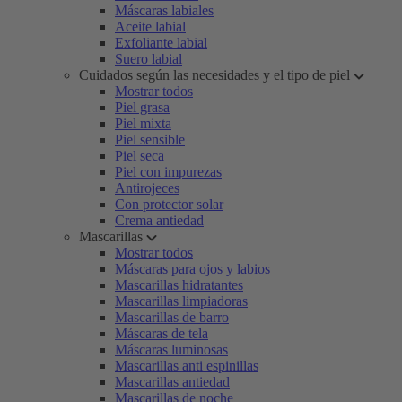
Máscaras labiales
Aceite labial
Exfoliante labial
Suero labial
Cuidados según las necesidades y el tipo de piel
Mostrar todos
Piel grasa
Piel mixta
Piel sensible
Piel seca
Piel con impurezas
Antirojeces
Con protector solar
Crema antiedad
Mascarillas
Mostrar todos
Máscaras para ojos y labios
Mascarillas hidratantes
Mascarillas limpiadoras
Mascarillas de barro
Máscaras de tela
Máscaras luminosas
Mascarillas anti espinillas
Mascarillas antiedad
Mascarillas de noche