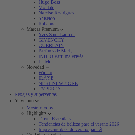
Hugo Boss
Montale
Narciso Rodriguez
Shiseido
Rabanne
Marcas Premium
Yves Saint Laurent
GIVENCHY
GUERLAIN
Parfums de Marly
INITIO Parfums Privés
La Mer
Novedad
Widian
IRÄYE
NEST NEW YORK
TYPEBEA
Rebajas y superventas
☀️ Verano
Mostrar todos
Highlights
Travel Essentials
Tendencias de belleza para el verano 2026
Imprescindibles de verano para él
Cuidado del sol