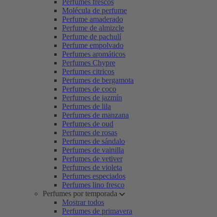
Perfumes frescos
Molécula de perfume
Perfume amaderado
Perfume de almizcle
Perfume de pachulí
Perfume empolvado
Perfumes aromáticos
Perfumes Chypre
Perfumes citricos
Perfumes de bergamota
Perfumes de coco
Perfumes de jazmín
Perfumes de lila
Perfumes de manzana
Perfumes de oud
Perfumes de rosas
Perfumes de sándalo
Perfumes de vainilla
Perfumes de vetiver
Perfumes de violeta
Perfumes especiados
Perfumes lino fresco
Perfumes por temporada
Mostrar todos
Perfumes de primavera