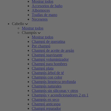
Mostrar todos
Accesorios de baño
Albornoces
Toallas de mano
Neceseres
Cabello
Mostrar todos
Champús
Mostrar todos
Champú de queratina
Pre champú
Champú de aceite de argán
Champú suavizante
Champú voluminizador
Champú para hombres
Champú plata
Champús árbol de té
Champús con color
Champús limpieza profunda
Champús naturales
Champús sin siliconas y otros
Champús y acondicionadores 2 en 1
Champús en seco
Champú anticaspa
Champú reparador