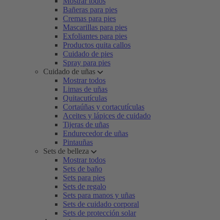
Mostrar todos
Bañeras para pies
Cremas para pies
Mascarillas para pies
Exfoliantes para pies
Productos quita callos
Cuidado de pies
Spray para pies
Cuidado de uñas
Mostrar todos
Limas de uñas
Quitacutículas
Cortaúñas y cortacutículas
Aceites y lápices de cuidado
Tijeras de uñas
Endurecedor de uñas
Pintauñas
Sets de belleza
Mostrar todos
Sets de baño
Sets para pies
Sets de regalo
Sets para manos y uñas
Sets de cuidado corporal
Sets de protección solar