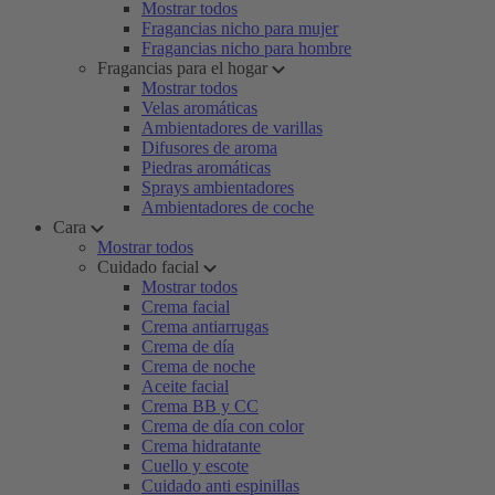
Mostrar todos
Fragancias nicho para mujer
Fragancias nicho para hombre
Fragancias para el hogar
Mostrar todos
Velas aromáticas
Ambientadores de varillas
Difusores de aroma
Piedras aromáticas
Sprays ambientadores
Ambientadores de coche
Cara
Mostrar todos
Cuidado facial
Mostrar todos
Crema facial
Crema antiarrugas
Crema de día
Crema de noche
Aceite facial
Crema BB y CC
Crema de día con color
Crema hidratante
Cuello y escote
Cuidado anti espinillas