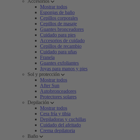
Accesorios
Mostrar todos
Esponjas de baño
Cepillos corporales
Cepillos de masaje
Guantes bronceadores
Cuidado para pies
Accesorios de cuidado
Cepillos de recambio
Cuidado para uñas
Franela
Guantes exfoliantes
Joyas para manos y pies
Sol y protección
Mostrar todos
After Sun
Autobronceadores
Protectores solares
Depilación
Mostrar todos
Cera fría y tibia
Depiladoras y cuchillas
Cuidado del afeitado
Crema depilatoria
Baño