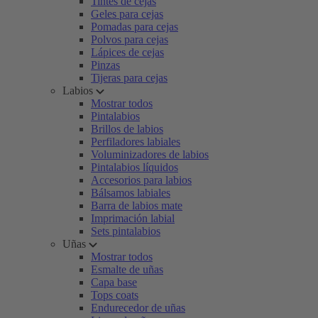
Tintes de cejas
Geles para cejas
Pomadas para cejas
Polvos para cejas
Lápices de cejas
Pinzas
Tijeras para cejas
Labios
Mostrar todos
Pintalabios
Brillos de labios
Perfiladores labiales
Voluminizadores de labios
Pintalabios líquidos
Accesorios para labios
Bálsamos labiales
Barra de labios mate
Imprimación labial
Sets pintalabios
Uñas
Mostrar todos
Esmalte de uñas
Capa base
Tops coats
Endurecedor de uñas