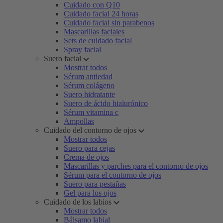
Cuidado con Q10
Cuidado facial 24 horas
Cuidado facial sin parabenos
Mascarillas faciales
Sets de cuidado facial
Spray facial
Suero facial
Mostrar todos
Sérum antiedad
Sérum colágeno
Suero hidratante
Suero de ácido hialurónico
Sérum vitamina c
Ampollas
Cuidado del contorno de ojos
Mostrar todos
Suero para cejas
Crema de ojos
Mascarillas y parches para el contorno de ojos
Sérum para el contorno de ojos
Suero para pestañas
Gel para los ojos
Cuidado de los labios
Mostrar todos
Bálsamo labial