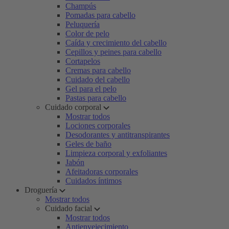
Champús
Pomadas para cabello
Peluquería
Color de pelo
Caída y crecimiento del cabello
Cepillos y peines para cabello
Cortapelos
Cremas para cabello
Cuidado del cabello
Gel para el pelo
Pastas para cabello
Cuidado corporal
Mostrar todos
Lociones corporales
Desodorantes y antitranspirantes
Geles de baño
Limpieza corporal y exfoliantes
Jabón
Afeitadoras corporales
Cuidados íntimos
Droguería
Mostrar todos
Cuidado facial
Mostrar todos
Antienvejecimiento