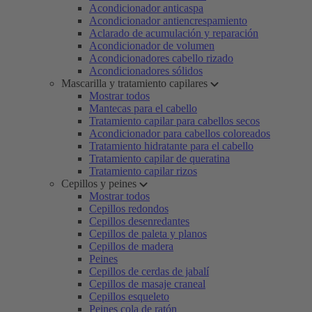
Acondicionador anticaspa
Acondicionador antiencrespamiento
Aclarado de acumulación y reparación
Acondicionador de volumen
Acondicionadores cabello rizado
Acondicionadores sólidos
Mascarilla y tratamiento capilares
Mostrar todos
Mantecas para el cabello
Tratamiento capilar para cabellos secos
Acondicionador para cabellos coloreados
Tratamiento hidratante para el cabello
Tratamiento capilar de queratina
Tratamiento capilar rizos
Cepillos y peines
Mostrar todos
Cepillos redondos
Cepillos desenredantes
Cepillos de paleta y planos
Cepillos de madera
Peines
Cepillos de cerdas de jabalí
Cepillos de masaje craneal
Cepillos esqueleto
Peines cola de ratón