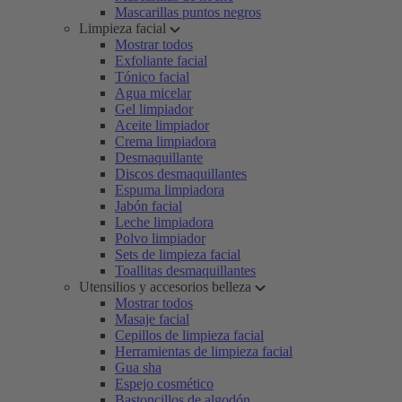
Mascarillas puntos negros
Limpieza facial
Mostrar todos
Exfoliante facial
Tónico facial
Agua micelar
Gel limpiador
Aceite limpiador
Crema limpiadora
Desmaquillante
Discos desmaquillantes
Espuma limpiadora
Jabón facial
Leche limpiadora
Polvo limpiador
Sets de limpieza facial
Toallitas desmaquillantes
Utensilios y accesorios belleza
Mostrar todos
Masaje facial
Cepillos de limpieza facial
Herramientas de limpieza facial
Gua sha
Espejo cosmético
Bastoncillos de algodón