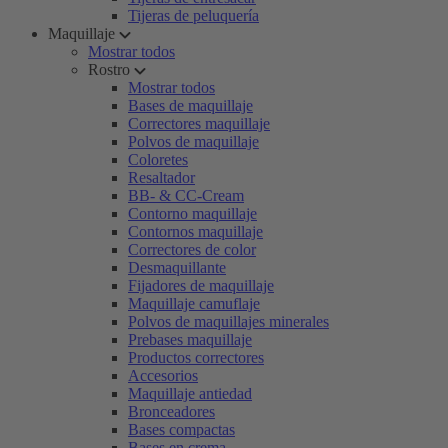
Tijeras de peluquería
Maquillaje
Mostrar todos
Rostro
Mostrar todos
Bases de maquillaje
Correctores maquillaje
Polvos de maquillaje
Coloretes
Resaltador
BB- & CC-Cream
Contorno maquillaje
Contornos maquillaje
Correctores de color
Desmaquillante
Fijadores de maquillaje
Maquillaje camuflaje
Polvos de maquillajes minerales
Prebases maquillaje
Productos correctores
Accesorios
Maquillaje antiedad
Bronceadores
Bases compactas
Bases en crema