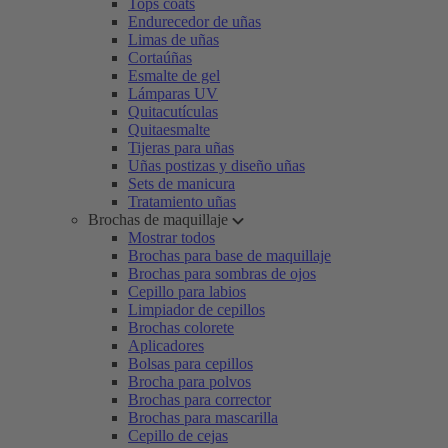
Tops coats
Endurecedor de uñas
Limas de uñas
Cortaúñas
Esmalte de gel
Lámparas UV
Quitacutículas
Quitaesmalte
Tijeras para uñas
Uñas postizas y diseño uñas
Sets de manicura
Tratamiento uñas
Brochas de maquillaje
Mostrar todos
Brochas para base de maquillaje
Brochas para sombras de ojos
Cepillo para labios
Limpiador de cepillos
Brochas colorete
Aplicadores
Bolsas para cepillos
Brocha para polvos
Brochas para corrector
Brochas para mascarilla
Cepillo de cejas