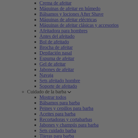
Crema de afeitar
Máquinas de afeitar en húmedo
Bálsamos y lociones After Shave
Máquinas de afeitar eléctricas
Máquinas de afeitar clásicas y accesorios
Afeitadora para hombres
Antes del afeitado
Bol de afeitado
Brocha de afeitar
Depilación nasal
Espuma de afeitar
Gel de afeitar
Jabones de afeitar
Navaja
Sets afeitado hombre
Soporte de afeitado
Cuidado de la barba
Mostrar todos
Bálsamos para barba
Peines y cepillos para barba
Aceites para barba
Recortadoras y cortabarbas
Jabones y champús para barba
Sets cuidado barba
Tijeras para barba