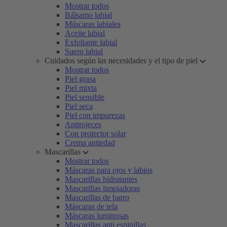
Mostrar todos
Bálsamo labial
Máscaras labiales
Aceite labial
Exfoliante labial
Suero labial
Cuidados según las necesidades y el tipo de piel
Mostrar todos
Piel grasa
Piel mixta
Piel sensible
Piel seca
Piel con impurezas
Antirojeces
Con protector solar
Crema antiedad
Mascarillas
Mostrar todos
Máscaras para ojos y labios
Mascarillas hidratantes
Mascarillas limpiadoras
Mascarillas de barro
Máscaras de tela
Máscaras luminosas
Mascarillas anti espinillas