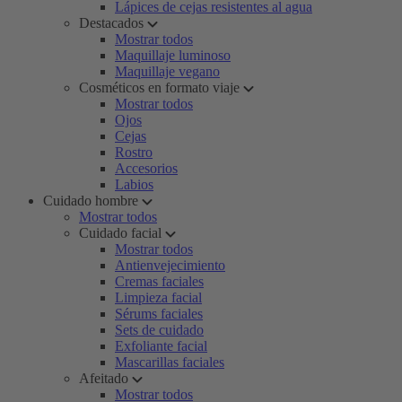
Lápices de cejas resistentes al agua
Destacados
Mostrar todos
Maquillaje luminoso
Maquillaje vegano
Cosméticos en formato viaje
Mostrar todos
Ojos
Cejas
Rostro
Accesorios
Labios
Cuidado hombre
Mostrar todos
Cuidado facial
Mostrar todos
Antienvejecimiento
Cremas faciales
Limpieza facial
Sérums faciales
Sets de cuidado
Exfoliante facial
Mascarillas faciales
Afeitado
Mostrar todos