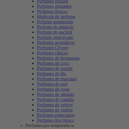
Perfumes florales
Perfumes afrutados
Perfumes frescos
Molécula de perfume
Perfume amaderado
Perfume de almizcle
Perfume de pachulí
Perfume empolvado
Perfumes aromáticos
Perfumes Chypre
Perfumes citricos
Perfumes de bergamota
Perfumes de coco
Perfumes de jazmín
Perfumes de lila
Perfumes de manzana
Perfumes de oud
Perfumes de rosas
Perfumes de sándalo
Perfumes de vainilla
Perfumes de vetiver
Perfumes de violeta
Perfumes especiados
Perfumes lino fresco
Perfumes por temporada