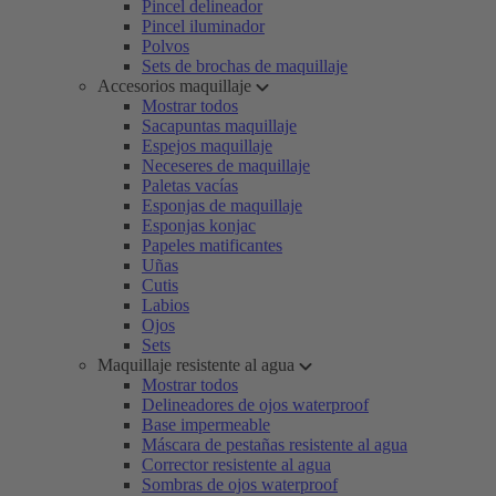
Pincel delineador
Pincel iluminador
Polvos
Sets de brochas de maquillaje
Accesorios maquillaje
Mostrar todos
Sacapuntas maquillaje
Espejos maquillaje
Neceseres de maquillaje
Paletas vacías
Esponjas de maquillaje
Esponjas konjac
Papeles matificantes
Uñas
Cutis
Labios
Ojos
Sets
Maquillaje resistente al agua
Mostrar todos
Delineadores de ojos waterproof
Base impermeable
Máscara de pestañas resistente al agua
Corrector resistente al agua
Sombras de ojos waterproof