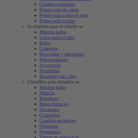
Cepillos esqueleto
Peines cola de ratón
Peines para cortar el pelo
Peines pelo rizado
Accesorios para el cabello
Mostrar todos
Lazos para el pelo
Rulos
Coleteros
Horquillas y pasadores
Pulverizadores
Accesorios
Horquillas
Rizadores sin calor
Utensilios para peinados
Mostrar todos
Plancha
Rizadores
Rulos térmicos
Secadores
Cortapelos
Cepillos secadores
Difusores
Peinadores
Tijeras de entresacar