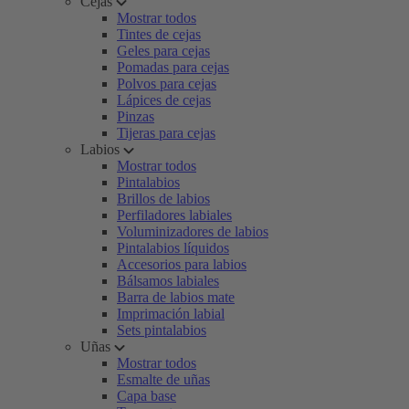
Cejas
Mostrar todos
Tintes de cejas
Geles para cejas
Pomadas para cejas
Polvos para cejas
Lápices de cejas
Pinzas
Tijeras para cejas
Labios
Mostrar todos
Pintalabios
Brillos de labios
Perfiladores labiales
Voluminizadores de labios
Pintalabios líquidos
Accesorios para labios
Bálsamos labiales
Barra de labios mate
Imprimación labial
Sets pintalabios
Uñas
Mostrar todos
Esmalte de uñas
Capa base