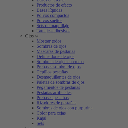
Productos de efecto
Bases líquidas
Polvos compactos
Polvos sueltos
Sets de maquillaje
Tatuajes adhesivos
Ojos
Mostrar todos
Sombras de ojos
Máscaras de pestañas
Delineadores de ojos
Sombras de ojos en crema
Prebases sombra de ojos
Cepillos pestañas
Desmaquillantes de ojos
Paletas de sombras de ojos
Pegamentos de pestañas
Pestañas artificiales
Prebases pestañas
Rizadores de pestañas
Sombras de ojos con purpurina
Color para cejas
Kajal
Sets