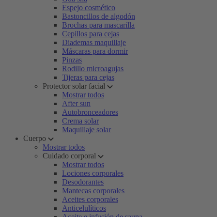
Espejo cosmético
Bastoncillos de algodón
Brochas para mascarilla
Cepillos para cejas
Diademas maquillaje
Máscaras para dormir
Pinzas
Rodillo microagujas
Tijeras para cejas
Protector solar facial
Mostrar todos
After sun
Autobronceadores
Crema solar
Maquillaje solar
Cuerpo
Mostrar todos
Cuidado corporal
Mostrar todos
Lociones corporales
Desodorantes
Mantecas corporales
Aceites corporales
Anticelulíticos
Aceite e infusión de sauna