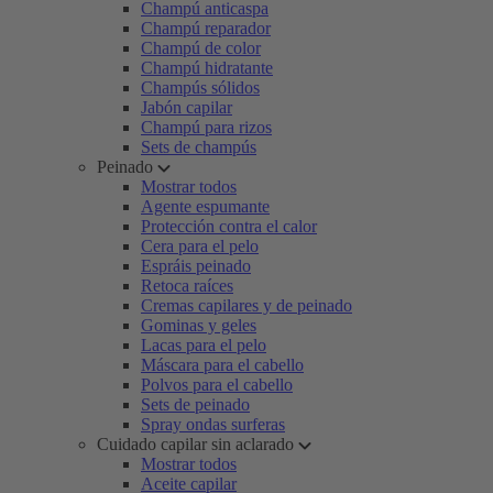
Champú anticaspa
Champú reparador
Champú de color
Champú hidratante
Champús sólidos
Jabón capilar
Champú para rizos
Sets de champús
Peinado
Mostrar todos
Agente espumante
Protección contra el calor
Cera para el pelo
Espráis peinado
Retoca raíces
Cremas capilares y de peinado
Gominas y geles
Lacas para el pelo
Máscara para el cabello
Polvos para el cabello
Sets de peinado
Spray ondas surferas
Cuidado capilar sin aclarado
Mostrar todos
Aceite capilar