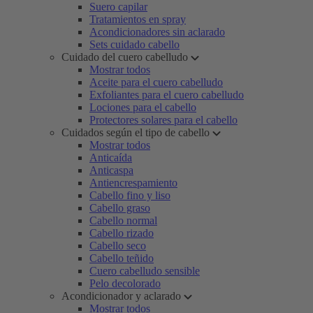
Suero capilar
Tratamientos en spray
Acondicionadores sin aclarado
Sets cuidado cabello
Cuidado del cuero cabelludo
Mostrar todos
Aceite para el cuero cabelludo
Exfoliantes para el cuero cabelludo
Lociones para el cabello
Protectores solares para el cabello
Cuidados según el tipo de cabello
Mostrar todos
Anticaída
Anticaspa
Antiencrespamiento
Cabello fino y liso
Cabello graso
Cabello normal
Cabello rizado
Cabello seco
Cabello teñido
Cuero cabelludo sensible
Pelo decolorado
Acondicionador y aclarado
Mostrar todos