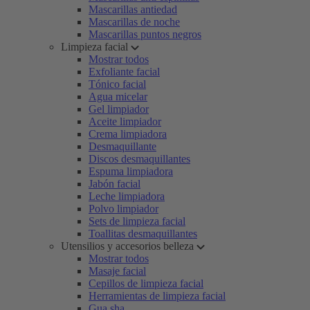
Mascarillas antiedad
Mascarillas de noche
Mascarillas puntos negros
Limpieza facial
Mostrar todos
Exfoliante facial
Tónico facial
Agua micelar
Gel limpiador
Aceite limpiador
Crema limpiadora
Desmaquillante
Discos desmaquillantes
Espuma limpiadora
Jabón facial
Leche limpiadora
Polvo limpiador
Sets de limpieza facial
Toallitas desmaquillantes
Utensilios y accesorios belleza
Mostrar todos
Masaje facial
Cepillos de limpieza facial
Herramientas de limpieza facial
Gua sha