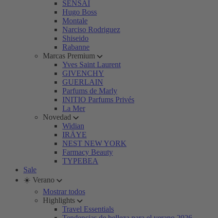
SENSAI
Hugo Boss
Montale
Narciso Rodriguez
Shiseido
Rabanne
Marcas Premium
Yves Saint Laurent
GIVENCHY
GUERLAIN
Parfums de Marly
INITIO Parfums Privés
La Mer
Novedad
Widian
IRÄYE
NEST NEW YORK
Farmacy Beauty
TYPEBEA
Sale
☀️ Verano
Mostrar todos
Highlights
Travel Essentials
Tendencias de belleza para el verano 2026