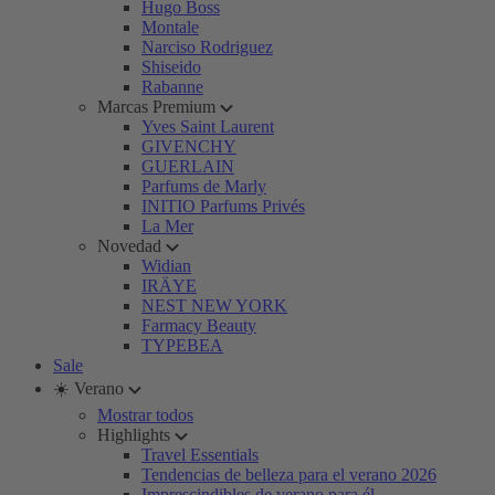
Hugo Boss
Montale
Narciso Rodriguez
Shiseido
Rabanne
Marcas Premium
Yves Saint Laurent
GIVENCHY
GUERLAIN
Parfums de Marly
INITIO Parfums Privés
La Mer
Novedad
Widian
IRÄYE
NEST NEW YORK
Farmacy Beauty
TYPEBEA
Sale
☀️ Verano
Mostrar todos
Highlights
Travel Essentials
Tendencias de belleza para el verano 2026
Imprescindibles de verano para él