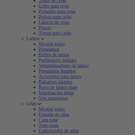
Tintes de cejas
Geles para cejas
Pomadas para cejas
Polvos para cejas
Lápices de cejas
Pinzas
Tijeras para cejas
Labios
Mostrar todos
Pintalabios
Brillos de labios
Perfiladores labiales
Voluminizadores de labios
Pintalabios líquidos
Accesorios para labios
Bálsamos labiales
Barra de labios mate
Imprimación labial
Sets pintalabios
Uñas
Mostrar todos
Esmalte de uñas
Capa base
Tops coats
Endurecedor de uñas