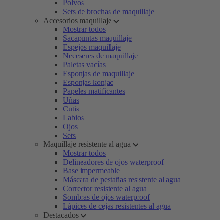
Polvos
Sets de brochas de maquillaje
Accesorios maquillaje
Mostrar todos
Sacapuntas maquillaje
Espejos maquillaje
Neceseres de maquillaje
Paletas vacías
Esponjas de maquillaje
Esponjas konjac
Papeles matificantes
Uñas
Cutis
Labios
Ojos
Sets
Maquillaje resistente al agua
Mostrar todos
Delineadores de ojos waterproof
Base impermeable
Máscara de pestañas resistente al agua
Corrector resistente al agua
Sombras de ojos waterproof
Lápices de cejas resistentes al agua
Destacados