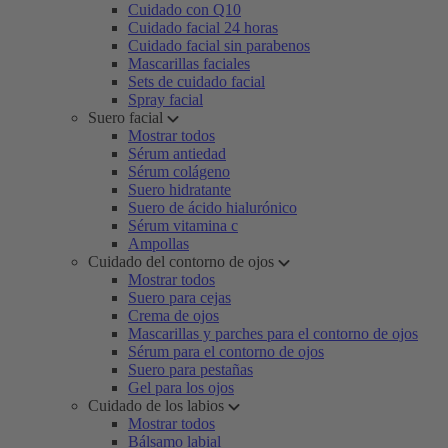
Cuidado con Q10
Cuidado facial 24 horas
Cuidado facial sin parabenos
Mascarillas faciales
Sets de cuidado facial
Spray facial
Suero facial
Mostrar todos
Sérum antiedad
Sérum colágeno
Suero hidratante
Suero de ácido hialurónico
Sérum vitamina c
Ampollas
Cuidado del contorno de ojos
Mostrar todos
Suero para cejas
Crema de ojos
Mascarillas y parches para el contorno de ojos
Sérum para el contorno de ojos
Suero para pestañas
Gel para los ojos
Cuidado de los labios
Mostrar todos
Bálsamo labial