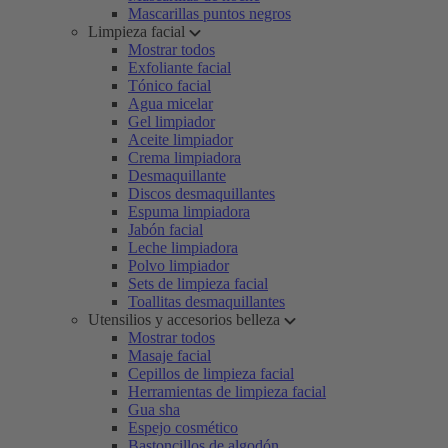
Mascarillas puntos negros
Limpieza facial
Mostrar todos
Exfoliante facial
Tónico facial
Agua micelar
Gel limpiador
Aceite limpiador
Crema limpiadora
Desmaquillante
Discos desmaquillantes
Espuma limpiadora
Jabón facial
Leche limpiadora
Polvo limpiador
Sets de limpieza facial
Toallitas desmaquillantes
Utensilios y accesorios belleza
Mostrar todos
Masaje facial
Cepillos de limpieza facial
Herramientas de limpieza facial
Gua sha
Espejo cosmético
Bastoncillos de algodón