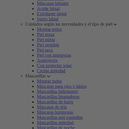
Máscaras labiales
Aceite labial
Exfoliante labial
Suero labial
Cuidados según las necesidades y el tipo de piel
Mostrar todos
Piel grasa
Piel mixta
Piel sensible
Piel seca
Piel con impurezas
Antirojeces
Con protector solar
Crema antiedad
Mascarillas
Mostrar todos
Máscaras para ojos y labios
Mascarillas hidratantes
Mascarillas limpiadoras
Mascarillas de barro
Máscaras de tela
Máscaras luminosas
Mascarillas anti espinillas
Mascarillas antiedad
Mascarillas de noche