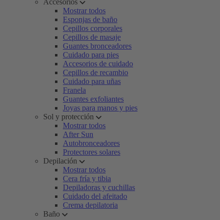
Accesorios
Mostrar todos
Esponjas de baño
Cepillos corporales
Cepillos de masaje
Guantes bronceadores
Cuidado para pies
Accesorios de cuidado
Cepillos de recambio
Cuidado para uñas
Franela
Guantes exfoliantes
Joyas para manos y pies
Sol y protección
Mostrar todos
After Sun
Autobronceadores
Protectores solares
Depilación
Mostrar todos
Cera fría y tibia
Depiladoras y cuchillas
Cuidado del afeitado
Crema depilatoria
Baño