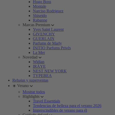
Hugo Boss
Montale
Narciso Rodriguez
Shiseido
Rabanne
Marcas Premium
Yves Saint Laurent
GIVENCHY
GUERLAIN
Parfums de Marly
INITIO Parfums Privés
La Mer
Novedad
Widian
IRÄYE
NEST NEW YORK
TYPEBEA
Rebajas y superventas
☀️ Verano
Mostrar todos
Highlights
Travel Essentials
Tendencias de belleza para el verano 2026
Imprescindibles de verano para él
Cuidado del sol