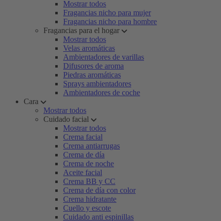
Mostrar todos
Fragancias nicho para mujer
Fragancias nicho para hombre
Fragancias para el hogar
Mostrar todos
Velas aromáticas
Ambientadores de varillas
Difusores de aroma
Piedras aromáticas
Sprays ambientadores
Ambientadores de coche
Cara
Mostrar todos
Cuidado facial
Mostrar todos
Crema facial
Crema antiarrugas
Crema de día
Crema de noche
Aceite facial
Crema BB y CC
Crema de día con color
Crema hidratante
Cuello y escote
Cuidado anti espinillas