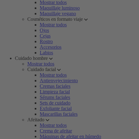
Mostrar todos
Maquillaje luminoso
Maquillaje vegano
Cosméticos en formato viaje
Mostrar todos
Ojos
Cejas
Rostro
Accesorios
Labios
Cuidado hombre
Mostrar todos
Cuidado facial
Mostrar todos
Antienvejecimiento
Cremas faciales
Limpieza facial
Sérums faciales
Sets de cuidado
Exfoliante facial
Mascarillas faciales
Afeitado
Mostrar todos
Crema de afeitar
Máquinas de afeitar en húmedo