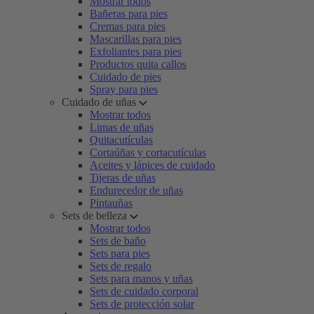
Mostrar todos
Bañeras para pies
Cremas para pies
Mascarillas para pies
Exfoliantes para pies
Productos quita callos
Cuidado de pies
Spray para pies
Cuidado de uñas
Mostrar todos
Limas de uñas
Quitacutículas
Cortaúñas y cortacutículas
Aceites y lápices de cuidado
Tijeras de uñas
Endurecedor de uñas
Pintauñas
Sets de belleza
Mostrar todos
Sets de baño
Sets para pies
Sets de regalo
Sets para manos y uñas
Sets de cuidado corporal
Sets de protección solar