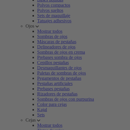
Polvos compactos
Polvos sueltos
Sets de maquillaje
Tatuajes adhesivos
Ojos
Mostrar todos
Sombras de ojos
Máscaras de pestañas
Delineadores de ojos
Sombras de ojos en crema
Prebases sombra de ojos
Cepillos pestañas
Desmaquillantes de ojos
Paletas de sombras de ojos
Pegamentos de pestañas
Pestañas artificiales
Prebases pestañas
Rizadores de pestañas
Sombras de ojos con purpurina
Color para cejas
Kajal
Sets
Cejas
Mostrar todos