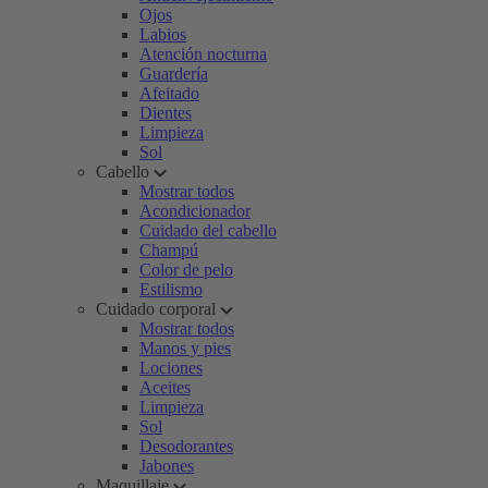
Ojos
Labios
Atención nocturna
Guardería
Afeitado
Dientes
Limpieza
Sol
Cabello
Mostrar todos
Acondicionador
Cuidado del cabello
Champú
Color de pelo
Estilismo
Cuidado corporal
Mostrar todos
Manos y pies
Lociones
Aceites
Limpieza
Sol
Desodorantes
Jabones
Maquillaje