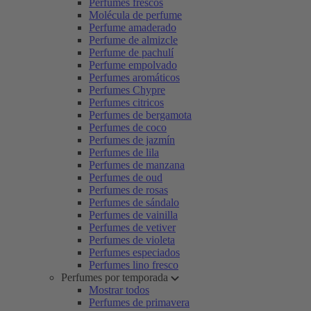
Perfumes frescos
Molécula de perfume
Perfume amaderado
Perfume de almizcle
Perfume de pachulí
Perfume empolvado
Perfumes aromáticos
Perfumes Chypre
Perfumes citricos
Perfumes de bergamota
Perfumes de coco
Perfumes de jazmín
Perfumes de lila
Perfumes de manzana
Perfumes de oud
Perfumes de rosas
Perfumes de sándalo
Perfumes de vainilla
Perfumes de vetiver
Perfumes de violeta
Perfumes especiados
Perfumes lino fresco
Perfumes por temporada
Mostrar todos
Perfumes de primavera