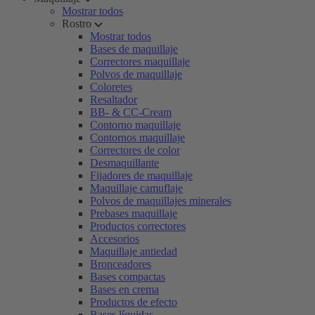
Mostrar todos
Rostro
Mostrar todos
Bases de maquillaje
Correctores maquillaje
Polvos de maquillaje
Coloretes
Resaltador
BB- & CC-Cream
Contorno maquillaje
Contornos maquillaje
Correctores de color
Desmaquillante
Fijadores de maquillaje
Maquillaje camuflaje
Polvos de maquillajes minerales
Prebases maquillaje
Productos correctores
Accesorios
Maquillaje antiedad
Bronceadores
Bases compactas
Bases en crema
Productos de efecto
Bases líquidas