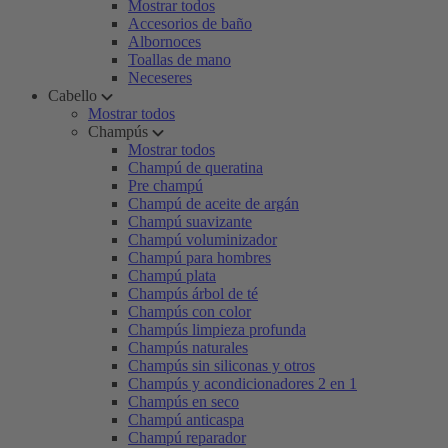
Mostrar todos
Accesorios de baño
Albornoces
Toallas de mano
Neceseres
Cabello
Mostrar todos
Champús
Mostrar todos
Champú de queratina
Pre champú
Champú de aceite de argán
Champú suavizante
Champú voluminizador
Champú para hombres
Champú plata
Champús árbol de té
Champús con color
Champús limpieza profunda
Champús naturales
Champús sin siliconas y otros
Champús y acondicionadores 2 en 1
Champús en seco
Champú anticaspa
Champú reparador