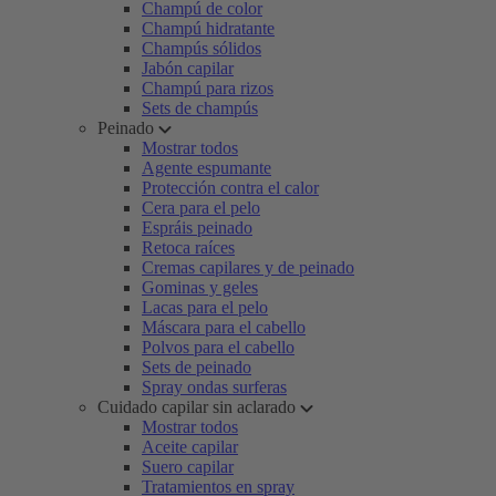
Champú de color
Champú hidratante
Champús sólidos
Jabón capilar
Champú para rizos
Sets de champús
Peinado
Mostrar todos
Agente espumante
Protección contra el calor
Cera para el pelo
Espráis peinado
Retoca raíces
Cremas capilares y de peinado
Gominas y geles
Lacas para el pelo
Máscara para el cabello
Polvos para el cabello
Sets de peinado
Spray ondas surferas
Cuidado capilar sin aclarado
Mostrar todos
Aceite capilar
Suero capilar
Tratamientos en spray