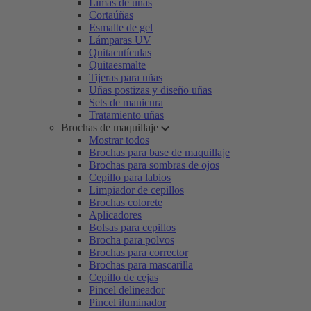
Limas de uñas
Cortaúñas
Esmalte de gel
Lámparas UV
Quitacutículas
Quitaesmalte
Tijeras para uñas
Uñas postizas y diseño uñas
Sets de manicura
Tratamiento uñas
Brochas de maquillaje
Mostrar todos
Brochas para base de maquillaje
Brochas para sombras de ojos
Cepillo para labios
Limpiador de cepillos
Brochas colorete
Aplicadores
Bolsas para cepillos
Brocha para polvos
Brochas para corrector
Brochas para mascarilla
Cepillo de cejas
Pincel delineador
Pincel iluminador