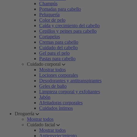
Champús
Pomadas para cabello
Peluquería
Color de pelo
Caída y crecimiento del cabello
Cepillos y peines para cabello
Cortapelos
Cremas para cabello
Cuidado del cabello
Gel para el pelo
Pastas para cabello
Cuidado corporal
Mostrar todos
Lociones corporales
Desodorantes y antitranspirantes
Geles de baño
Limpieza corporal y exfoliantes
Jabón
Afeitadoras corporales
Cuidados íntimos
Droguería
Mostrar todos
Cuidado facial
Mostrar todos
Antienvejecimiento