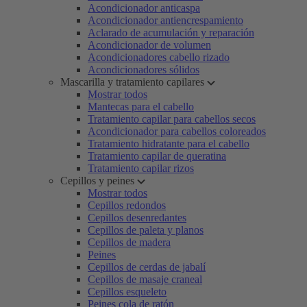
Acondicionador anticaspa
Acondicionador antiencrespamiento
Aclarado de acumulación y reparación
Acondicionador de volumen
Acondicionadores cabello rizado
Acondicionadores sólidos
Mascarilla y tratamiento capilares
Mostrar todos
Mantecas para el cabello
Tratamiento capilar para cabellos secos
Acondicionador para cabellos coloreados
Tratamiento hidratante para el cabello
Tratamiento capilar de queratina
Tratamiento capilar rizos
Cepillos y peines
Mostrar todos
Cepillos redondos
Cepillos desenredantes
Cepillos de paleta y planos
Cepillos de madera
Peines
Cepillos de cerdas de jabalí
Cepillos de masaje craneal
Cepillos esqueleto
Peines cola de ratón