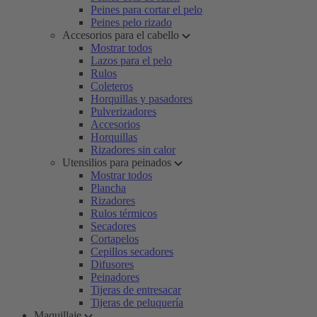
Peines para cortar el pelo
Peines pelo rizado
Accesorios para el cabello
Mostrar todos
Lazos para el pelo
Rulos
Coleteros
Horquillas y pasadores
Pulverizadores
Accesorios
Horquillas
Rizadores sin calor
Utensilios para peinados
Mostrar todos
Plancha
Rizadores
Rulos térmicos
Secadores
Cortapelos
Cepillos secadores
Difusores
Peinadores
Tijeras de entresacar
Tijeras de peluquería
Maquillaje