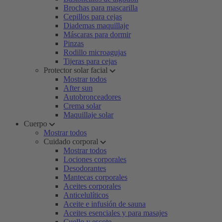
Brochas para mascarilla
Cepillos para cejas
Diademas maquillaje
Máscaras para dormir
Pinzas
Rodillo microagujas
Tijeras para cejas
Protector solar facial
Mostrar todos
After sun
Autobronceadores
Crema solar
Maquillaje solar
Cuerpo
Mostrar todos
Cuidado corporal
Mostrar todos
Lociones corporales
Desodorantes
Mantecas corporales
Aceites corporales
Anticelulíticos
Aceite e infusión de sauna
Aceites esenciales y para masajes
Cuello y escote