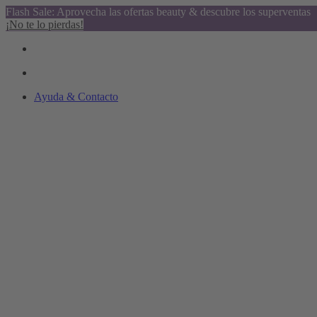
Flash Sale: Aprovecha las ofertas beauty & descubre los superventas
¡No te lo pierdas!
Ayuda & Contacto