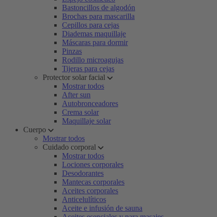
Bastoncillos de algodón
Brochas para mascarilla
Cepillos para cejas
Diademas maquillaje
Máscaras para dormir
Pinzas
Rodillo microagujas
Tijeras para cejas
Protector solar facial
Mostrar todos
After sun
Autobronceadores
Crema solar
Maquillaje solar
Cuerpo
Mostrar todos
Cuidado corporal
Mostrar todos
Lociones corporales
Desodorantes
Mantecas corporales
Aceites corporales
Anticelulíticos
Aceite e infusión de sauna
Aceites esenciales y para masajes