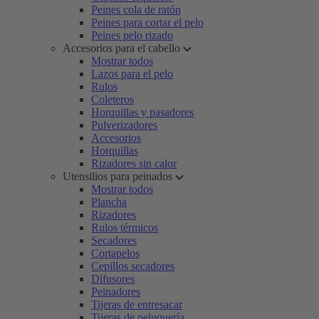
Peines cola de ratón
Peines para cortar el pelo
Peines pelo rizado
Accesorios para el cabello
Mostrar todos
Lazos para el pelo
Rulos
Coleteros
Horquillas y pasadores
Pulverizadores
Accesorios
Horquillas
Rizadores sin calor
Utensilios para peinados
Mostrar todos
Plancha
Rizadores
Rulos térmicos
Secadores
Cortapelos
Cepillos secadores
Difusores
Peinadores
Tijeras de entresacar
Tijeras de peluquería