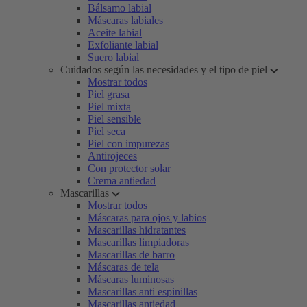
Bálsamo labial
Máscaras labiales
Aceite labial
Exfoliante labial
Suero labial
Cuidados según las necesidades y el tipo de piel
Mostrar todos
Piel grasa
Piel mixta
Piel sensible
Piel seca
Piel con impurezas
Antirojeces
Con protector solar
Crema antiedad
Mascarillas
Mostrar todos
Máscaras para ojos y labios
Mascarillas hidratantes
Mascarillas limpiadoras
Mascarillas de barro
Máscaras de tela
Máscaras luminosas
Mascarillas anti espinillas
Mascarillas antiedad