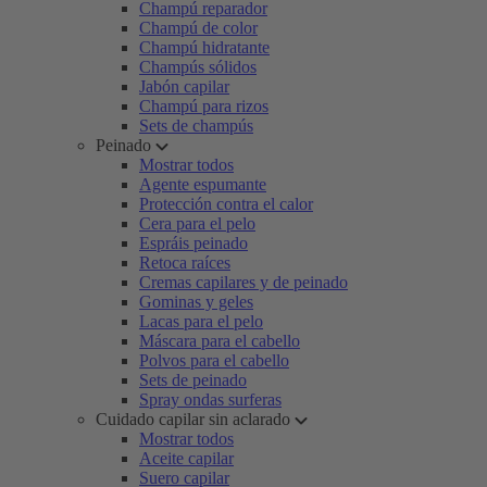
Champú reparador
Champú de color
Champú hidratante
Champús sólidos
Jabón capilar
Champú para rizos
Sets de champús
Peinado
Mostrar todos
Agente espumante
Protección contra el calor
Cera para el pelo
Espráis peinado
Retoca raíces
Cremas capilares y de peinado
Gominas y geles
Lacas para el pelo
Máscara para el cabello
Polvos para el cabello
Sets de peinado
Spray ondas surferas
Cuidado capilar sin aclarado
Mostrar todos
Aceite capilar
Suero capilar