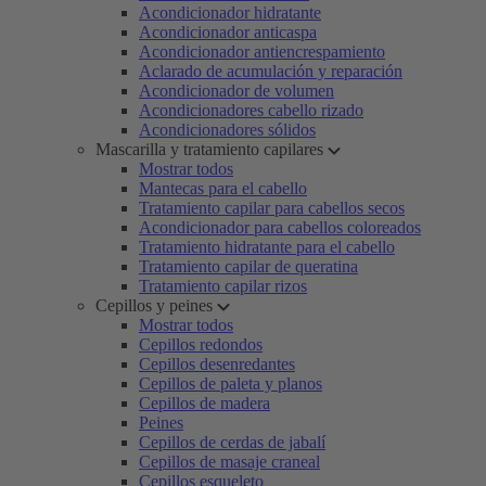
Acondicionador hidratante
Acondicionador anticaspa
Acondicionador antiencrespamiento
Aclarado de acumulación y reparación
Acondicionador de volumen
Acondicionadores cabello rizado
Acondicionadores sólidos
Mascarilla y tratamiento capilares
Mostrar todos
Mantecas para el cabello
Tratamiento capilar para cabellos secos
Acondicionador para cabellos coloreados
Tratamiento hidratante para el cabello
Tratamiento capilar de queratina
Tratamiento capilar rizos
Cepillos y peines
Mostrar todos
Cepillos redondos
Cepillos desenredantes
Cepillos de paleta y planos
Cepillos de madera
Peines
Cepillos de cerdas de jabalí
Cepillos de masaje craneal
Cepillos esqueleto