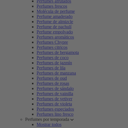
Perfumes afrutados
Perfumes frescos
Molécula de perfume
Perfume amaderado
Perfume de almizcle
Perfume de pachulí
Perfume empolvado
Perfumes aromáticos
Perfumes Chypre
Perfumes citricos
Perfumes de bergamota
Perfumes de coco
Perfumes de jazmín
Perfumes de lila
Perfumes de manzana
Perfumes de oud
Perfumes de rosas
Perfumes de sándalo
Perfumes de vainilla
Perfumes de vetiver
Perfumes de violeta
Perfumes especiados
Perfumes lino fresco
Perfumes por temporada
Mostrar todos