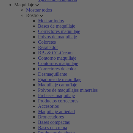
Maquillaje
Mostrar todos
Rostro
Mostrar todos
Bases de maquillaje
Correctores maquillaje
Polvos de maquillaje
Coloretes
Resaltador
BB- & CC-Cream
Contorno maquillaje
Contornos maquillaje
Correctores de color
Desmaquillante
Fijadores de maquillaje
Maquillaje camuflaje
Polvos de maquillajes minerales
Prebases maquillaje
Productos correctores
Accesorios
Maquillaje antiedad
Bronceadores
Bases compactas
Bases en crema
Productos de efecto