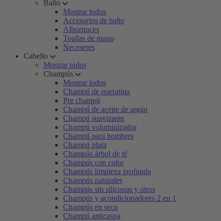
Baño
Mostrar todos
Accesorios de baño
Albornoces
Toallas de mano
Neceseres
Cabello
Mostrar todos
Champús
Mostrar todos
Champú de queratina
Pre champú
Champú de aceite de argán
Champú suavizante
Champú voluminizador
Champú para hombres
Champú plata
Champús árbol de té
Champús con color
Champús limpieza profunda
Champús naturales
Champús sin siliconas y otros
Champús y acondicionadores 2 en 1
Champús en seco
Champú anticaspa