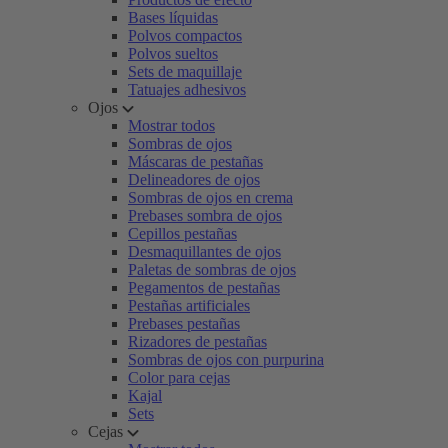
Bases líquidas
Polvos compactos
Polvos sueltos
Sets de maquillaje
Tatuajes adhesivos
Ojos
Mostrar todos
Sombras de ojos
Máscaras de pestañas
Delineadores de ojos
Sombras de ojos en crema
Prebases sombra de ojos
Cepillos pestañas
Desmaquillantes de ojos
Paletas de sombras de ojos
Pegamentos de pestañas
Pestañas artificiales
Prebases pestañas
Rizadores de pestañas
Sombras de ojos con purpurina
Color para cejas
Kajal
Sets
Cejas