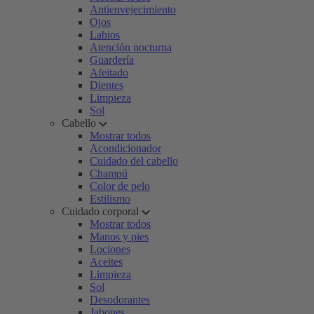
Antienvejecimiento
Ojos
Labios
Atención nocturna
Guardería
Afeitado
Dientes
Limpieza
Sol
Cabello
Mostrar todos
Acondicionador
Cuidado del cabello
Champú
Color de pelo
Estilismo
Cuidado corporal
Mostrar todos
Manos y pies
Lociones
Aceites
Limpieza
Sol
Desodorantes
Jabones