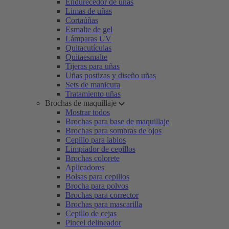
Endurecedor de uñas
Limas de uñas
Cortaúñas
Esmalte de gel
Lámparas UV
Quitacutículas
Quitaesmalte
Tijeras para uñas
Uñas postizas y diseño uñas
Sets de manicura
Tratamiento uñas
Brochas de maquillaje
Mostrar todos
Brochas para base de maquillaje
Brochas para sombras de ojos
Cepillo para labios
Limpiador de cepillos
Brochas colorete
Aplicadores
Bolsas para cepillos
Brocha para polvos
Brochas para corrector
Brochas para mascarilla
Cepillo de cejas
Pincel delineador