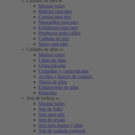
Cuidado de pies
Mostrar todos
Bañeras para pies
Cremas para pies
Mascarillas para pies
Exfoliantes para pies
Productos quita callos
Cuidado de pies
Spray para pies
Cuidado de uñas
Mostrar todos
Limas de uñas
Quitacutículas
Cortaúñas y cortacutículas
Aceites y lápices de cuidado
Tijeras de uñas
Endurecedor de uñas
Pintauñas
Sets de belleza
Mostrar todos
Sets de baño
Sets para pies
Sets de regalo
Sets para manos y uñas
Sets de cuidado corporal