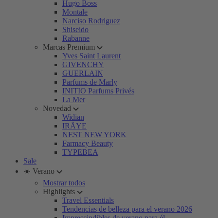
Hugo Boss
Montale
Narciso Rodriguez
Shiseido
Rabanne
Marcas Premium
Yves Saint Laurent
GIVENCHY
GUERLAIN
Parfums de Marly
INITIO Parfums Privés
La Mer
Novedad
Widian
IRÄYE
NEST NEW YORK
Farmacy Beauty
TYPEBEA
Sale
☀️ Verano
Mostrar todos
Highlights
Travel Essentials
Tendencias de belleza para el verano 2026
Imprescindibles de verano para él