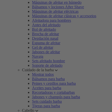
Máquinas de afeitar en húmedo
Bálsamos y lociones After Shave
Máquinas de afeitar eléctricas
Máquinas de afeitar clásicas y accesorios
Afeitadora para hombres
Antes del afeitado
Bol de afeitado
Brocha de afeitar
Depilación nasal
Espuma de afeitar
Gel de afeitar
Jabones de afeitar
Navaja
Sets afeitado hombre
Soporte de afeitado
Cuidado de la barba
Mostrar todos
Bálsamos para barba
Peines y cepillos para barba
Aceites para barba
Recortadoras y cortabarbas
Jabones y champús para barba
Sets cuidado barba
Tijeras para barba
Cabello