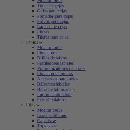
Mostrar todos
Tintes de cejas
Geles para cejas
Pomadas para cejas
Polvos para cejas
Lápices de cejas
Pinzas
Tijeras para cejas
Labios
Mostrar todos
Pintalabios
Brillos de labios
Perfiladores labiales
Voluminizadores de labios
Pintalabios líquidos
Accesorios para labios
Bálsamos labiales
Barra de labios mate
Imprimación labial
Sets pintalabios
Uñas
Mostrar todos
Esmalte de uñas
Capa base
Tops coats