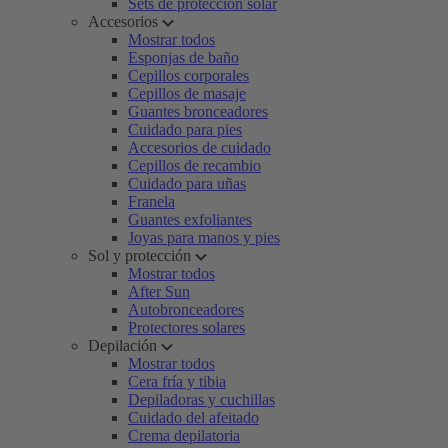
Sets de protección solar
Accesorios
Mostrar todos
Esponjas de baño
Cepillos corporales
Cepillos de masaje
Guantes bronceadores
Cuidado para pies
Accesorios de cuidado
Cepillos de recambio
Cuidado para uñas
Franela
Guantes exfoliantes
Joyas para manos y pies
Sol y protección
Mostrar todos
After Sun
Autobronceadores
Protectores solares
Depilación
Mostrar todos
Cera fría y tibia
Depiladoras y cuchillas
Cuidado del afeitado
Crema depilatoria