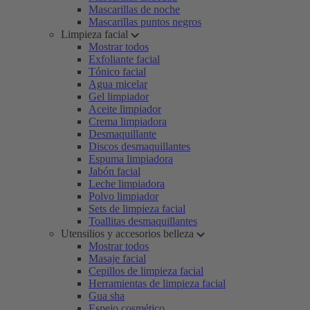
Mascarillas de noche
Mascarillas puntos negros
Limpieza facial
Mostrar todos
Exfoliante facial
Tónico facial
Agua micelar
Gel limpiador
Aceite limpiador
Crema limpiadora
Desmaquillante
Discos desmaquillantes
Espuma limpiadora
Jabón facial
Leche limpiadora
Polvo limpiador
Sets de limpieza facial
Toallitas desmaquillantes
Utensilios y accesorios belleza
Mostrar todos
Masaje facial
Cepillos de limpieza facial
Herramientas de limpieza facial
Gua sha
Espejo cosmético