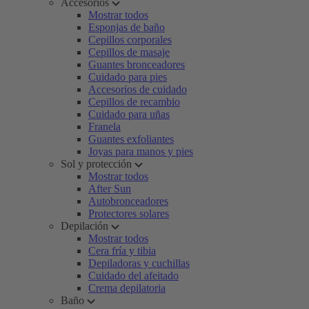
Accesorios
Mostrar todos
Esponjas de baño
Cepillos corporales
Cepillos de masaje
Guantes bronceadores
Cuidado para pies
Accesorios de cuidado
Cepillos de recambio
Cuidado para uñas
Franela
Guantes exfoliantes
Joyas para manos y pies
Sol y protección
Mostrar todos
After Sun
Autobronceadores
Protectores solares
Depilación
Mostrar todos
Cera fría y tibia
Depiladoras y cuchillas
Cuidado del afeitado
Crema depilatoria
Baño