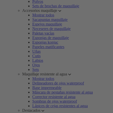
Polvos
Sets de brochas de maquillaje
Accesorios maquillaje
Mostrar todos
Sacapuntas maquillaje
Espejos maquillaje
Neceseres de maquillaje
Paletas vacías
Esponjas de maquillaje
Esponjas konjac
Papeles matificantes
Uñas
Cutis
Labios
Ojos
Sets
Maquillaje resistente al agua
Mostrar todos
Delineadores de ojos waterproof
Base impermeable
Máscara de pestañas resistente al agua
Corrector resistente al agua
Sombras de ojos waterproof
Lápices de cejas resistentes al agua
Destacados