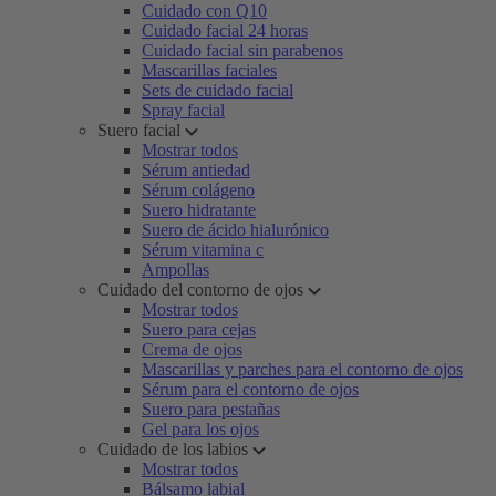
Cuidado con Q10
Cuidado facial 24 horas
Cuidado facial sin parabenos
Mascarillas faciales
Sets de cuidado facial
Spray facial
Suero facial
Mostrar todos
Sérum antiedad
Sérum colágeno
Suero hidratante
Suero de ácido hialurónico
Sérum vitamina c
Ampollas
Cuidado del contorno de ojos
Mostrar todos
Suero para cejas
Crema de ojos
Mascarillas y parches para el contorno de ojos
Sérum para el contorno de ojos
Suero para pestañas
Gel para los ojos
Cuidado de los labios
Mostrar todos
Bálsamo labial