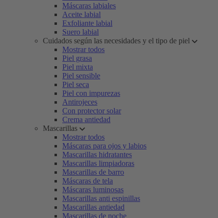
Máscaras labiales
Aceite labial
Exfoliante labial
Suero labial
Cuidados según las necesidades y el tipo de piel
Mostrar todos
Piel grasa
Piel mixta
Piel sensible
Piel seca
Piel con impurezas
Antirojeces
Con protector solar
Crema antiedad
Mascarillas
Mostrar todos
Máscaras para ojos y labios
Mascarillas hidratantes
Mascarillas limpiadoras
Mascarillas de barro
Máscaras de tela
Máscaras luminosas
Mascarillas anti espinillas
Mascarillas antiedad
Mascarillas de noche