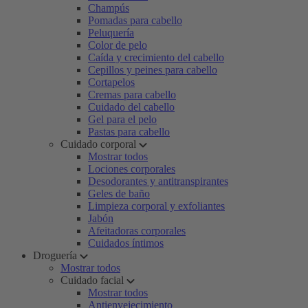
Champús
Pomadas para cabello
Peluquería
Color de pelo
Caída y crecimiento del cabello
Cepillos y peines para cabello
Cortapelos
Cremas para cabello
Cuidado del cabello
Gel para el pelo
Pastas para cabello
Cuidado corporal
Mostrar todos
Lociones corporales
Desodorantes y antitranspirantes
Geles de baño
Limpieza corporal y exfoliantes
Jabón
Afeitadoras corporales
Cuidados íntimos
Droguería
Mostrar todos
Cuidado facial
Mostrar todos
Antienvejecimiento