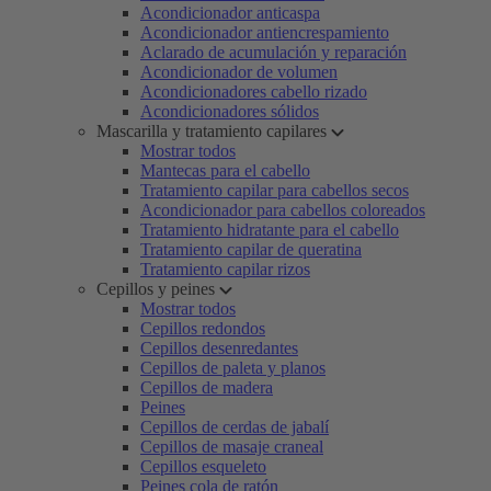
Acondicionador anticaspa
Acondicionador antiencrespamiento
Aclarado de acumulación y reparación
Acondicionador de volumen
Acondicionadores cabello rizado
Acondicionadores sólidos
Mascarilla y tratamiento capilares
Mostrar todos
Mantecas para el cabello
Tratamiento capilar para cabellos secos
Acondicionador para cabellos coloreados
Tratamiento hidratante para el cabello
Tratamiento capilar de queratina
Tratamiento capilar rizos
Cepillos y peines
Mostrar todos
Cepillos redondos
Cepillos desenredantes
Cepillos de paleta y planos
Cepillos de madera
Peines
Cepillos de cerdas de jabalí
Cepillos de masaje craneal
Cepillos esqueleto
Peines cola de ratón