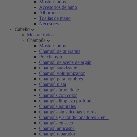
Mostrar todos
Accesorios de baño
Albornoces
Toallas de mano
Neceseres
Cabello
Mostrar todos
Champús
Mostrar todos
Champú de queratina
Pre champú
Champú de aceite de argán
Champú suavizante
Champú voluminizador
Champú para hombres
Champú plata
Champús árbol de té
Champús con color
Champús limpieza profunda
Champús naturales
Champús sin siliconas y otros
Champús y acondicionadores 2 en 1
Champús en seco
Champú anticaspa
Champú reparador