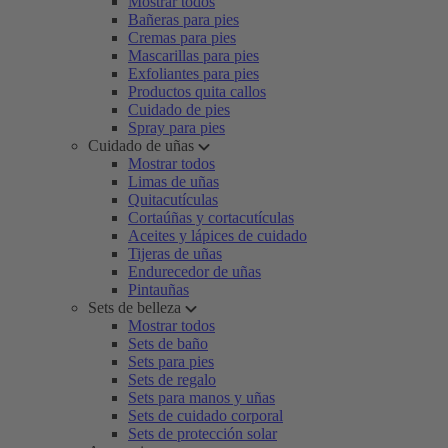
Mostrar todos
Bañeras para pies
Cremas para pies
Mascarillas para pies
Exfoliantes para pies
Productos quita callos
Cuidado de pies
Spray para pies
Cuidado de uñas
Mostrar todos
Limas de uñas
Quitacutículas
Cortaúñas y cortacutículas
Aceites y lápices de cuidado
Tijeras de uñas
Endurecedor de uñas
Pintauñas
Sets de belleza
Mostrar todos
Sets de baño
Sets para pies
Sets de regalo
Sets para manos y uñas
Sets de cuidado corporal
Sets de protección solar