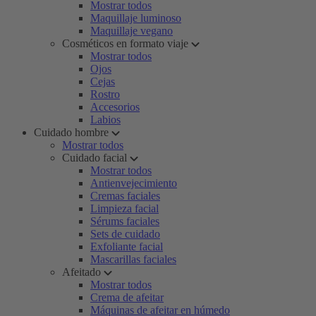
Mostrar todos
Maquillaje luminoso
Maquillaje vegano
Cosméticos en formato viaje
Mostrar todos
Ojos
Cejas
Rostro
Accesorios
Labios
Cuidado hombre
Mostrar todos
Cuidado facial
Mostrar todos
Antienvejecimiento
Cremas faciales
Limpieza facial
Sérums faciales
Sets de cuidado
Exfoliante facial
Mascarillas faciales
Afeitado
Mostrar todos
Crema de afeitar
Máquinas de afeitar en húmedo