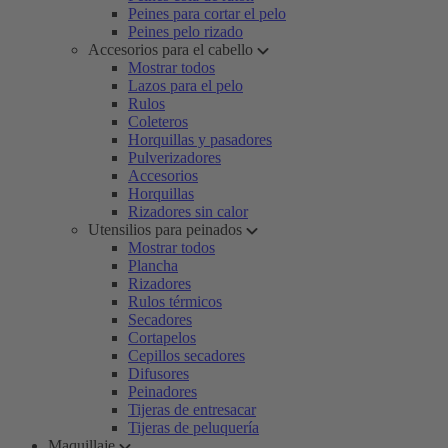
Peines para cortar el pelo
Peines pelo rizado
Accesorios para el cabello
Mostrar todos
Lazos para el pelo
Rulos
Coleteros
Horquillas y pasadores
Pulverizadores
Accesorios
Horquillas
Rizadores sin calor
Utensilios para peinados
Mostrar todos
Plancha
Rizadores
Rulos térmicos
Secadores
Cortapelos
Cepillos secadores
Difusores
Peinadores
Tijeras de entresacar
Tijeras de peluquería
Maquillaje