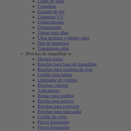
Limas de uñas
Cortaúñas
Esmalte de gel
Lámparas UV
Quitacutículas
Quitaesmalte
Tijeras para uñas
Uñas postizas y diseño uñas
Sets de manicura
Tratamiento uñas
Brochas de maquillaje
Mostrar todos
Brochas para base de maquillaje
Brochas para sombras de ojos
Cepillo para labios
Limpiador de cepillos
Brochas colorete
Aplicadores
Bolsas para cepillos
Brocha para polvos
Brochas para corrector
Brochas para mascarilla
Cepillo de cejas
Pincel delineador
Pincel iluminador