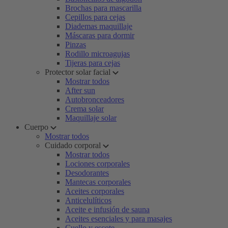
Brochas para mascarilla
Cepillos para cejas
Diademas maquillaje
Máscaras para dormir
Pinzas
Rodillo microagujas
Tijeras para cejas
Protector solar facial
Mostrar todos
After sun
Autobronceadores
Crema solar
Maquillaje solar
Cuerpo
Mostrar todos
Cuidado corporal
Mostrar todos
Lociones corporales
Desodorantes
Mantecas corporales
Aceites corporales
Anticelulíticos
Aceite e infusión de sauna
Aceites esenciales y para masajes
Cuello y escote