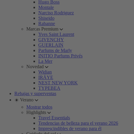
Hugo Boss
Montale
Narciso Rodriguez
Shiseido
Rabanne
Marcas Premium
Yves Saint Laurent
GIVENCHY
GUERLAIN
Parfums de Marly
INITIO Parfums Privés
La Mer
Novedad
Widian
IRÄYE
NEST NEW YORK
TYPEBEA
Rebajas y superventas
☀️ Verano
Mostrar todos
Highlights
Travel Essentials
Tendencias de belleza para el verano 2026
Imprescindibles de verano para él
Cuidado del sol