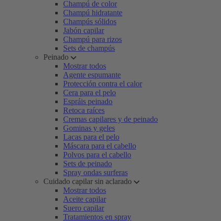
Champú de color
Champú hidratante
Champús sólidos
Jabón capilar
Champú para rizos
Sets de champús
Peinado
Mostrar todos
Agente espumante
Protección contra el calor
Cera para el pelo
Espráis peinado
Retoca raíces
Cremas capilares y de peinado
Gominas y geles
Lacas para el pelo
Máscara para el cabello
Polvos para el cabello
Sets de peinado
Spray ondas surferas
Cuidado capilar sin aclarado
Mostrar todos
Aceite capilar
Suero capilar
Tratamientos en spray