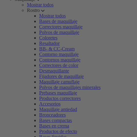
Mostrar todos
Rostro
Mostrar todos
Bases de maquillaje
Correctores maquillaje
Polvos de maquillaje
Coloretes
Resaltador
BB- & CC-Cream
Contorno maquillaje
Contornos maquillaje
Correctores de color
Desmaquillante
Fijadores de maquillaje
Maquillaje camuflaje
Polvos de maquillajes minerales
Prebases maquillaje
Productos correctores
Accesorios
Maquillaje antiedad
Bronceadores
Bases compactas
Bases en crema
Productos de efecto
Bases líquidas