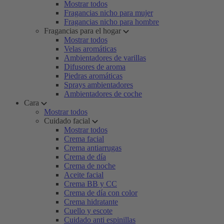
Mostrar todos
Fragancias nicho para mujer
Fragancias nicho para hombre
Fragancias para el hogar
Mostrar todos
Velas aromáticas
Ambientadores de varillas
Difusores de aroma
Piedras aromáticas
Sprays ambientadores
Ambientadores de coche
Cara
Mostrar todos
Cuidado facial
Mostrar todos
Crema facial
Crema antiarrugas
Crema de día
Crema de noche
Aceite facial
Crema BB y CC
Crema de día con color
Crema hidratante
Cuello y escote
Cuidado anti espinillas