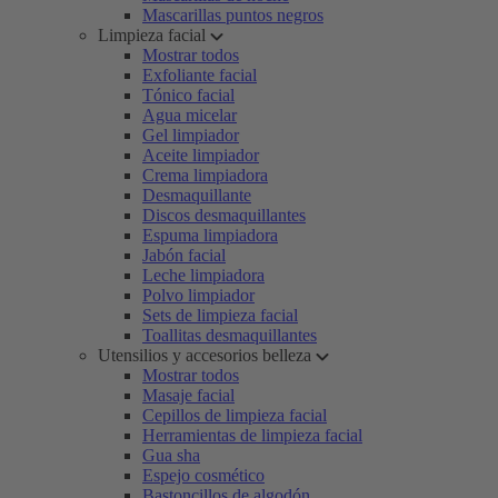
Mascarillas puntos negros
Limpieza facial
Mostrar todos
Exfoliante facial
Tónico facial
Agua micelar
Gel limpiador
Aceite limpiador
Crema limpiadora
Desmaquillante
Discos desmaquillantes
Espuma limpiadora
Jabón facial
Leche limpiadora
Polvo limpiador
Sets de limpieza facial
Toallitas desmaquillantes
Utensilios y accesorios belleza
Mostrar todos
Masaje facial
Cepillos de limpieza facial
Herramientas de limpieza facial
Gua sha
Espejo cosmético
Bastoncillos de algodón