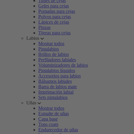
Tintes de cejas
Geles para cejas
Pomadas para cejas
Polvos para cejas
Lápices de cejas
Pinzas
Tijeras para cejas
Labios
Mostrar todos
Pintalabios
Brillos de labios
Perfiladores labiales
Voluminizadores de labios
Pintalabios líquidos
Accesorios para labios
Bálsamos labiales
Barra de labios mate
Imprimación labial
Sets pintalabios
Uñas
Mostrar todos
Esmalte de uñas
Capa base
Tops coats
Endurecedor de uñas