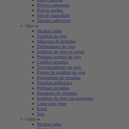
Polvos compactos
Polvos sueltos
Sets de maquillaje
Tatuajes adhesivos
Ojos
Mostrar todos
Sombras de ojos
Máscaras de pestañas
Delineadores de ojos
Sombras de ojos en crema
Prebases sombra de ojos
Cepillos pestañas
Desmaquillantes de ojos
Paletas de sombras de ojos
Pegamentos de pestañas
Pestañas artificiales
Prebases pestañas
Rizadores de pestañas
Sombras de ojos con purpurina
Color para cejas
Kajal
Sets
Cejas
Mostrar todos