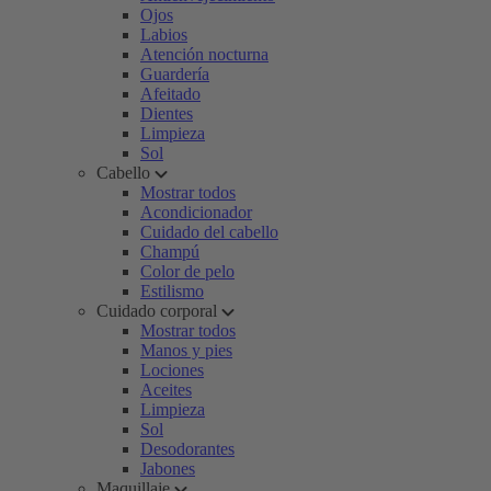
Ojos
Labios
Atención nocturna
Guardería
Afeitado
Dientes
Limpieza
Sol
Cabello
Mostrar todos
Acondicionador
Cuidado del cabello
Champú
Color de pelo
Estilismo
Cuidado corporal
Mostrar todos
Manos y pies
Lociones
Aceites
Limpieza
Sol
Desodorantes
Jabones
Maquillaje