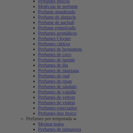
Perfumes frescos
Molécula de perfume
Perfume amaderado
Perfume de almizcle
Perfume de pachulí
Perfume empolvado
Perfumes aromáticos
Perfumes Chypre
Perfumes citricos
Perfumes de bergamota
Perfumes de coco
Perfumes de jazmín
Perfumes de lila
Perfumes de manzana
Perfumes de oud
Perfumes de rosas
Perfumes de sándalo
Perfumes de vainilla
Perfumes de vetiver
Perfumes de violeta
Perfumes especiados
Perfumes lino fresco
Perfumes por temporada
Mostrar todos
Perfumes de primavera