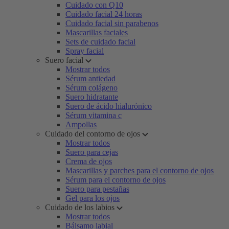
Cuidado con Q10
Cuidado facial 24 horas
Cuidado facial sin parabenos
Mascarillas faciales
Sets de cuidado facial
Spray facial
Suero facial
Mostrar todos
Sérum antiedad
Sérum colágeno
Suero hidratante
Suero de ácido hialurónico
Sérum vitamina c
Ampollas
Cuidado del contorno de ojos
Mostrar todos
Suero para cejas
Crema de ojos
Mascarillas y parches para el contorno de ojos
Sérum para el contorno de ojos
Suero para pestañas
Gel para los ojos
Cuidado de los labios
Mostrar todos
Bálsamo labial