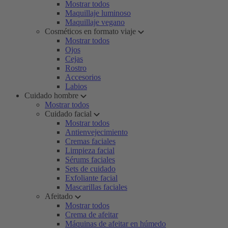
Mostrar todos
Maquillaje luminoso
Maquillaje vegano
Cosméticos en formato viaje
Mostrar todos
Ojos
Cejas
Rostro
Accesorios
Labios
Cuidado hombre
Mostrar todos
Cuidado facial
Mostrar todos
Antienvejecimiento
Cremas faciales
Limpieza facial
Sérums faciales
Sets de cuidado
Exfoliante facial
Mascarillas faciales
Afeitado
Mostrar todos
Crema de afeitar
Máquinas de afeitar en húmedo