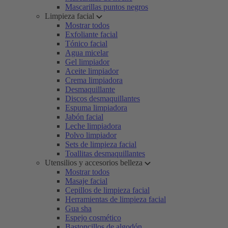
Mascarillas puntos negros
Limpieza facial
Mostrar todos
Exfoliante facial
Tónico facial
Agua micelar
Gel limpiador
Aceite limpiador
Crema limpiadora
Desmaquillante
Discos desmaquillantes
Espuma limpiadora
Jabón facial
Leche limpiadora
Polvo limpiador
Sets de limpieza facial
Toallitas desmaquillantes
Utensilios y accesorios belleza
Mostrar todos
Masaje facial
Cepillos de limpieza facial
Herramientas de limpieza facial
Gua sha
Espejo cosmético
Bastoncillos de algodón