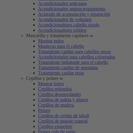
Acondicionador anticaspa
Acondicionador antiencrespamiento
Aclarado de acumulación y reparación
Acondicionador de volumen
Acondicionadores cabello rizado
Acondicionadores sólidos
Mascarilla y tratamiento capilares
Mostrar todos
Mantecas para el cabello
Tratamiento capilar para cabellos secos
Acondicionador para cabellos coloreados
Tratamiento hidratante para el cabello
Tratamiento capilar de queratina
Tratamiento capilar rizos
Cepillos y peines
Mostrar todos
Cepillos redondos
Cepillos desenredantes
Cepillos de paleta y planos
Cepillos de madera
Peines
Cepillos de cerdas de jabalí
Cepillos de masaje craneal
Cepillos esqueleto
Peines cola de ratón