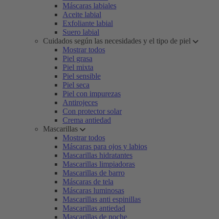
Máscaras labiales
Aceite labial
Exfoliante labial
Suero labial
Cuidados según las necesidades y el tipo de piel
Mostrar todos
Piel grasa
Piel mixta
Piel sensible
Piel seca
Piel con impurezas
Antirojeces
Con protector solar
Crema antiedad
Mascarillas
Mostrar todos
Máscaras para ojos y labios
Mascarillas hidratantes
Mascarillas limpiadoras
Mascarillas de barro
Máscaras de tela
Máscaras luminosas
Mascarillas anti espinillas
Mascarillas antiedad
Mascarillas de noche