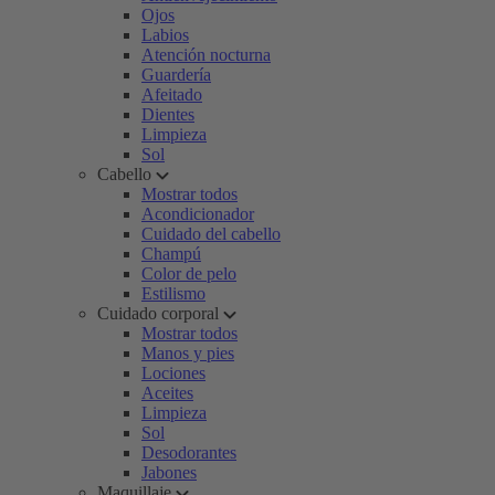
Ojos
Labios
Atención nocturna
Guardería
Afeitado
Dientes
Limpieza
Sol
Cabello
Mostrar todos
Acondicionador
Cuidado del cabello
Champú
Color de pelo
Estilismo
Cuidado corporal
Mostrar todos
Manos y pies
Lociones
Aceites
Limpieza
Sol
Desodorantes
Jabones
Maquillaje