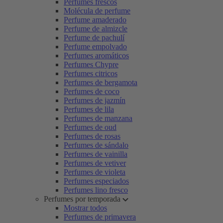
Perfumes frescos
Molécula de perfume
Perfume amaderado
Perfume de almizcle
Perfume de pachulí
Perfume empolvado
Perfumes aromáticos
Perfumes Chypre
Perfumes citricos
Perfumes de bergamota
Perfumes de coco
Perfumes de jazmín
Perfumes de lila
Perfumes de manzana
Perfumes de oud
Perfumes de rosas
Perfumes de sándalo
Perfumes de vainilla
Perfumes de vetiver
Perfumes de violeta
Perfumes especiados
Perfumes lino fresco
Perfumes por temporada
Mostrar todos
Perfumes de primavera