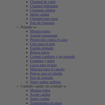
Champú de color
Champú hidratante
Champús sólidos
Jabón capilar
Champú para rizos
Sets de champús
Peinado
Mostrar todos
Agente espumante
Protección contra el calor
Cera para el pelo
Espráis peinado
Retoca raíces
Cremas capilares y de peinado
Gominas y geles
Lacas para el pelo
Máscara para el cabello
Polvos para el cabello
Sets de peinado
Spray ondas surferas
Cuidado capilar sin aclarado
Mostrar todos
Aceite capilar
Suero capilar
Tratamientos en spray