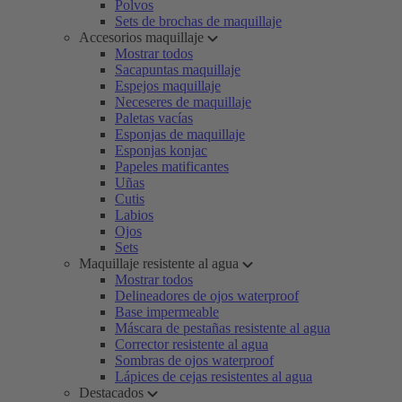
Polvos
Sets de brochas de maquillaje
Accesorios maquillaje
Mostrar todos
Sacapuntas maquillaje
Espejos maquillaje
Neceseres de maquillaje
Paletas vacías
Esponjas de maquillaje
Esponjas konjac
Papeles matificantes
Uñas
Cutis
Labios
Ojos
Sets
Maquillaje resistente al agua
Mostrar todos
Delineadores de ojos waterproof
Base impermeable
Máscara de pestañas resistente al agua
Corrector resistente al agua
Sombras de ojos waterproof
Lápices de cejas resistentes al agua
Destacados