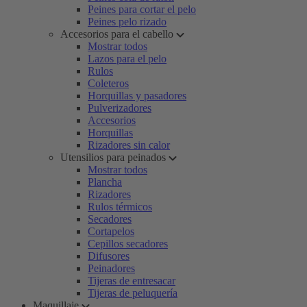
Peines para cortar el pelo
Peines pelo rizado
Accesorios para el cabello
Mostrar todos
Lazos para el pelo
Rulos
Coleteros
Horquillas y pasadores
Pulverizadores
Accesorios
Horquillas
Rizadores sin calor
Utensilios para peinados
Mostrar todos
Plancha
Rizadores
Rulos térmicos
Secadores
Cortapelos
Cepillos secadores
Difusores
Peinadores
Tijeras de entresacar
Tijeras de peluquería
Maquillaje