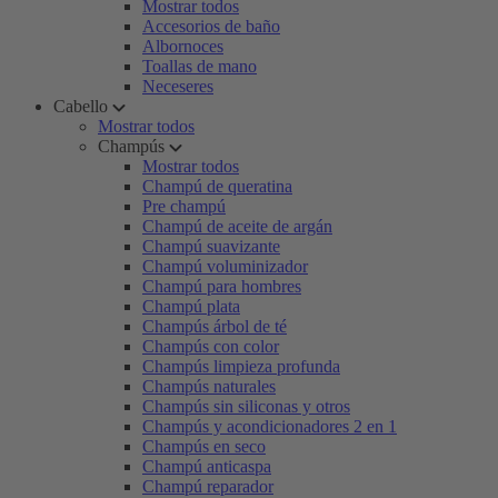
Mostrar todos
Accesorios de baño
Albornoces
Toallas de mano
Neceseres
Cabello
Mostrar todos
Champús
Mostrar todos
Champú de queratina
Pre champú
Champú de aceite de argán
Champú suavizante
Champú voluminizador
Champú para hombres
Champú plata
Champús árbol de té
Champús con color
Champús limpieza profunda
Champús naturales
Champús sin siliconas y otros
Champús y acondicionadores 2 en 1
Champús en seco
Champú anticaspa
Champú reparador