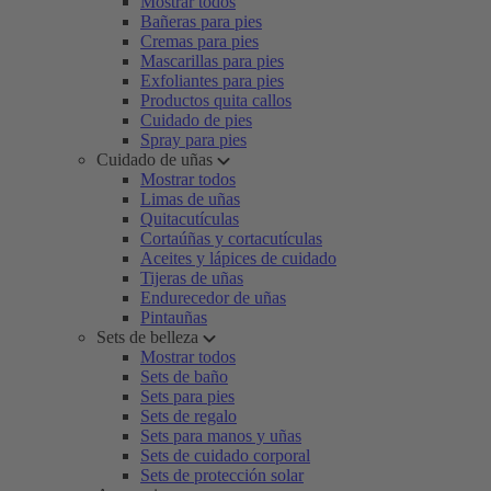
Mostrar todos
Bañeras para pies
Cremas para pies
Mascarillas para pies
Exfoliantes para pies
Productos quita callos
Cuidado de pies
Spray para pies
Cuidado de uñas
Mostrar todos
Limas de uñas
Quitacutículas
Cortaúñas y cortacutículas
Aceites y lápices de cuidado
Tijeras de uñas
Endurecedor de uñas
Pintauñas
Sets de belleza
Mostrar todos
Sets de baño
Sets para pies
Sets de regalo
Sets para manos y uñas
Sets de cuidado corporal
Sets de protección solar