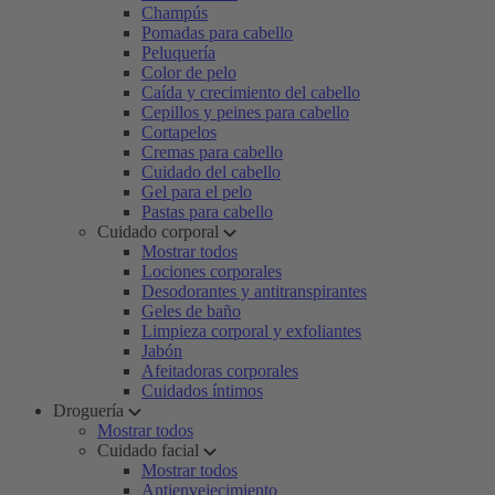
Champús
Pomadas para cabello
Peluquería
Color de pelo
Caída y crecimiento del cabello
Cepillos y peines para cabello
Cortapelos
Cremas para cabello
Cuidado del cabello
Gel para el pelo
Pastas para cabello
Cuidado corporal
Mostrar todos
Lociones corporales
Desodorantes y antitranspirantes
Geles de baño
Limpieza corporal y exfoliantes
Jabón
Afeitadoras corporales
Cuidados íntimos
Droguería
Mostrar todos
Cuidado facial
Mostrar todos
Antienvejecimiento