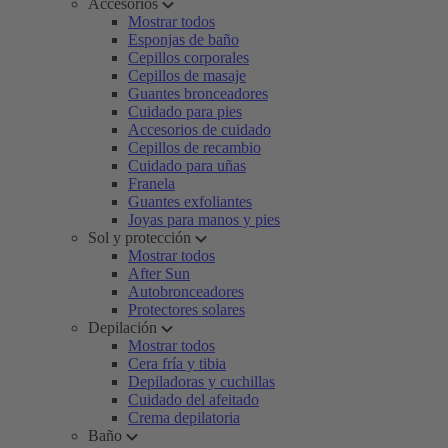
Accesorios
Mostrar todos
Esponjas de baño
Cepillos corporales
Cepillos de masaje
Guantes bronceadores
Cuidado para pies
Accesorios de cuidado
Cepillos de recambio
Cuidado para uñas
Franela
Guantes exfoliantes
Joyas para manos y pies
Sol y protección
Mostrar todos
After Sun
Autobronceadores
Protectores solares
Depilación
Mostrar todos
Cera fría y tibia
Depiladoras y cuchillas
Cuidado del afeitado
Crema depilatoria
Baño