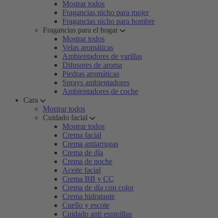
Mostrar todos
Fragancias nicho para mujer
Fragancias nicho para hombre
Fragancias para el hogar
Mostrar todos
Velas aromáticas
Ambientadores de varillas
Difusores de aroma
Piedras aromáticas
Sprays ambientadores
Ambientadores de coche
Cara
Mostrar todos
Cuidado facial
Mostrar todos
Crema facial
Crema antiarrugas
Crema de día
Crema de noche
Aceite facial
Crema BB y CC
Crema de día con color
Crema hidratante
Cuello y escote
Cuidado anti espinillas