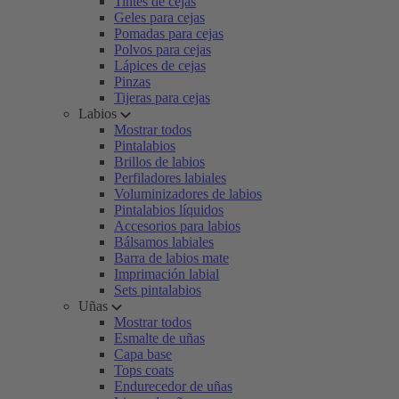
Tintes de cejas
Geles para cejas
Pomadas para cejas
Polvos para cejas
Lápices de cejas
Pinzas
Tijeras para cejas
Labios
Mostrar todos
Pintalabios
Brillos de labios
Perfiladores labiales
Voluminizadores de labios
Pintalabios líquidos
Accesorios para labios
Bálsamos labiales
Barra de labios mate
Imprimación labial
Sets pintalabios
Uñas
Mostrar todos
Esmalte de uñas
Capa base
Tops coats
Endurecedor de uñas