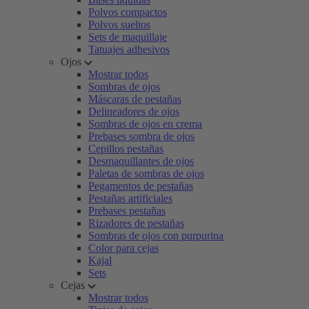
Polvos compactos
Polvos sueltos
Sets de maquillaje
Tatuajes adhesivos
Ojos
Mostrar todos
Sombras de ojos
Máscaras de pestañas
Delineadores de ojos
Sombras de ojos en crema
Prebases sombra de ojos
Cepillos pestañas
Desmaquillantes de ojos
Paletas de sombras de ojos
Pegamentos de pestañas
Pestañas artificiales
Prebases pestañas
Rizadores de pestañas
Sombras de ojos con purpurina
Color para cejas
Kajal
Sets
Cejas
Mostrar todos