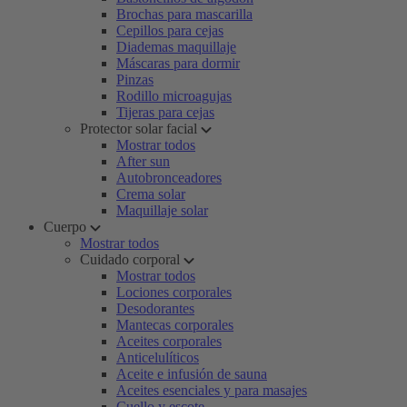
Brochas para mascarilla
Cepillos para cejas
Diademas maquillaje
Máscaras para dormir
Pinzas
Rodillo microagujas
Tijeras para cejas
Protector solar facial
Mostrar todos
After sun
Autobronceadores
Crema solar
Maquillaje solar
Cuerpo
Mostrar todos
Cuidado corporal
Mostrar todos
Lociones corporales
Desodorantes
Mantecas corporales
Aceites corporales
Anticelulíticos
Aceite e infusión de sauna
Aceites esenciales y para masajes
Cuello y escote