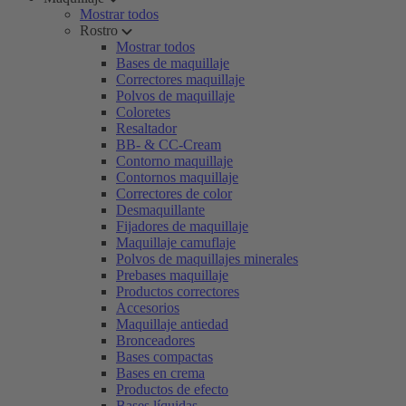
Mostrar todos
Rostro
Mostrar todos
Bases de maquillaje
Correctores maquillaje
Polvos de maquillaje
Coloretes
Resaltador
BB- & CC-Cream
Contorno maquillaje
Contornos maquillaje
Correctores de color
Desmaquillante
Fijadores de maquillaje
Maquillaje camuflaje
Polvos de maquillajes minerales
Prebases maquillaje
Productos correctores
Accesorios
Maquillaje antiedad
Bronceadores
Bases compactas
Bases en crema
Productos de efecto
Bases líquidas