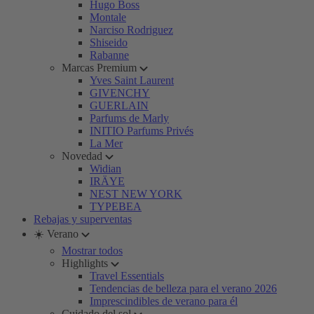
Hugo Boss
Montale
Narciso Rodriguez
Shiseido
Rabanne
Marcas Premium
Yves Saint Laurent
GIVENCHY
GUERLAIN
Parfums de Marly
INITIO Parfums Privés
La Mer
Novedad
Widian
IRÄYE
NEST NEW YORK
TYPEBEA
Rebajas y superventas
☀️ Verano
Mostrar todos
Highlights
Travel Essentials
Tendencias de belleza para el verano 2026
Imprescindibles de verano para él
Cuidado del sol