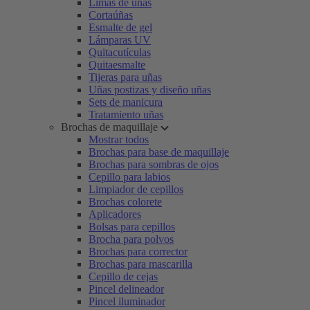
Limas de uñas
Cortaúñas
Esmalte de gel
Lámparas UV
Quitacutículas
Quitaesmalte
Tijeras para uñas
Uñas postizas y diseño uñas
Sets de manicura
Tratamiento uñas
Brochas de maquillaje
Mostrar todos
Brochas para base de maquillaje
Brochas para sombras de ojos
Cepillo para labios
Limpiador de cepillos
Brochas colorete
Aplicadores
Bolsas para cepillos
Brocha para polvos
Brochas para corrector
Brochas para mascarilla
Cepillo de cejas
Pincel delineador
Pincel iluminador