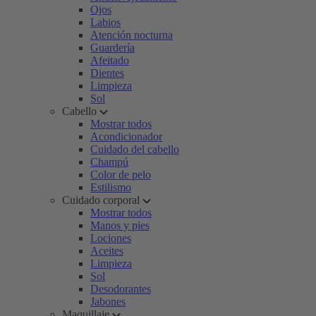
Ojos
Labios
Atención nocturna
Guardería
Afeitado
Dientes
Limpieza
Sol
Cabello
Mostrar todos
Acondicionador
Cuidado del cabello
Champú
Color de pelo
Estilismo
Cuidado corporal
Mostrar todos
Manos y pies
Lociones
Aceites
Limpieza
Sol
Desodorantes
Jabones
Maquillaje