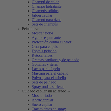
Champú de color
Champú hidratante
Champús sólidos
Jabón capilar
Champú para rizos
Sets de champús
Peinado
Mostrar todos
Agente espumante
Protección contra el calor
Cera para el pelo
Espráis peinado
Retoca raíces
Cremas capilares y de peinado
Gominas y geles
Lacas para el pelo
Máscara para el cabello
Polvos para el cabello
Sets de peinado
Spray ondas surferas
Cuidado capilar sin aclarado
Mostrar todos
Aceite capilar
Suero capilar
Tratamientos en spray