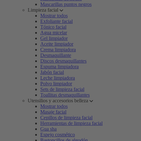
Mascarillas puntos negros
Limpieza facial
Mostrar todos
Exfoliante facial
Tónico facial
Agua micelar
Gel limpiador
Aceite limpiador
Crema limpiadora
Desmaquillante
Discos desmaquillantes
Espuma limpiadora
Jabón facial
Leche limpiadora
Polvo limpiador
Sets de limpieza facial
Toallitas desmaquillantes
Utensilios y accesorios belleza
Mostrar todos
Masaje facial
Cepillos de limpieza facial
Herramientas de limpieza facial
Gua sha
Espejo cosmético
Bastoncillos de algodón