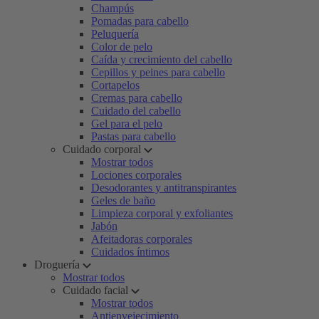
Champús
Pomadas para cabello
Peluquería
Color de pelo
Caída y crecimiento del cabello
Cepillos y peines para cabello
Cortapelos
Cremas para cabello
Cuidado del cabello
Gel para el pelo
Pastas para cabello
Cuidado corporal
Mostrar todos
Lociones corporales
Desodorantes y antitranspirantes
Geles de baño
Limpieza corporal y exfoliantes
Jabón
Afeitadoras corporales
Cuidados íntimos
Droguería
Mostrar todos
Cuidado facial
Mostrar todos
Antienvejecimiento