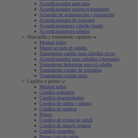
Acondicionador anticaspa
Acondicionador antiencrespamiento
Aclarado de acumulación y reparación
Acondicionador de volumen
Acondicionadores cabello rizado
Acondicionadores sólidos
Mascarilla y tratamiento capilares
Mostrar todos
Mantecas para el cabello
Tratamiento capilar para cabellos secos
Acondicionador para cabellos coloreados
Tratamiento hidratante para el cabello
Tratamiento capilar de queratina
Tratamiento capilar rizos
Cepillos y peines
Mostrar todos
Cepillos redondos
Cepillos desenredantes
Cepillos de paleta y planos
Cepillos de madera
Peines
Cepillos de cerdas de jabalí
Cepillos de masaje craneal
Cepillos esqueleto
Peines cola de ratón