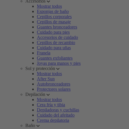
Accesorios
Mostrar todos
Esponjas de baño
Cepillos corporales
Cepillos de masaje
Guantes bronceadores
Cuidado para pies
Accesorios de cuidado
Cepillos de recambio
Cuidado para uñas
Franela
Guantes exfoliantes
Joyas para manos y pies
Sol y protección
Mostrar todos
After Sun
Autobronceadores
Protectores solares
Depilación
Mostrar todos
Cera fría y tibia
Depiladoras y cuchillas
Cuidado del afeitado
Crema depilatoria
Baño