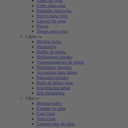
Tintes de cejas
Geles para cejas
Pomadas para cejas
Polvos para cejas
Lápices de cejas
Pinzas
Tijeras para cejas
Labios
Mostrar todos
Pintalabios
Brillos de labios
Perfiladores labiales
Voluminizadores de labios
Pintalabios líquidos
Accesorios para labios
Bálsamos labiales
Barra de labios mate
Imprimación labial
Sets pintalabios
Uñas
Mostrar todos
Esmalte de uñas
Capa base
Tops coats
Endurecedor de uñas