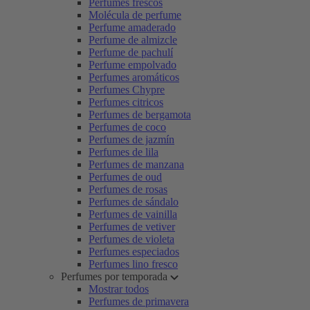
Perfumes frescos
Molécula de perfume
Perfume amaderado
Perfume de almizcle
Perfume de pachulí
Perfume empolvado
Perfumes aromáticos
Perfumes Chypre
Perfumes citricos
Perfumes de bergamota
Perfumes de coco
Perfumes de jazmín
Perfumes de lila
Perfumes de manzana
Perfumes de oud
Perfumes de rosas
Perfumes de sándalo
Perfumes de vainilla
Perfumes de vetiver
Perfumes de violeta
Perfumes especiados
Perfumes lino fresco
Perfumes por temporada
Mostrar todos
Perfumes de primavera