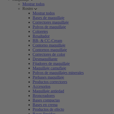
Mostrar todos
Rostro
Mostrar todos
Bases de maquillaje
Correctores maquillaje
Polvos de maquillaje
Coloretes
Resaltador
BB- & CC-Cream
Contorno maquillaje
Contornos maquillaje
Correctores de color
Desmaquillante
Fijadores de maquillaje
Maquillaje camuflaje
Polvos de maquillajes minerales
Prebases maquillaje
Productos correctores
Accesorios
Maquillaje antiedad
Bronceadores
Bases compactas
Bases en crema
Productos de efecto
Bases líquidas