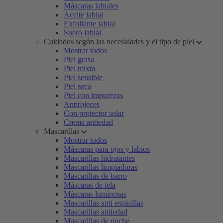
Máscaras labiales
Aceite labial
Exfoliante labial
Suero labial
Cuidados según las necesidades y el tipo de piel
Mostrar todos
Piel grasa
Piel mixta
Piel sensible
Piel seca
Piel con impurezas
Antirojeces
Con protector solar
Crema antiedad
Mascarillas
Mostrar todos
Máscaras para ojos y labios
Mascarillas hidratantes
Mascarillas limpiadoras
Mascarillas de barro
Máscaras de tela
Máscaras luminosas
Mascarillas anti espinillas
Mascarillas antiedad
Mascarillas de noche