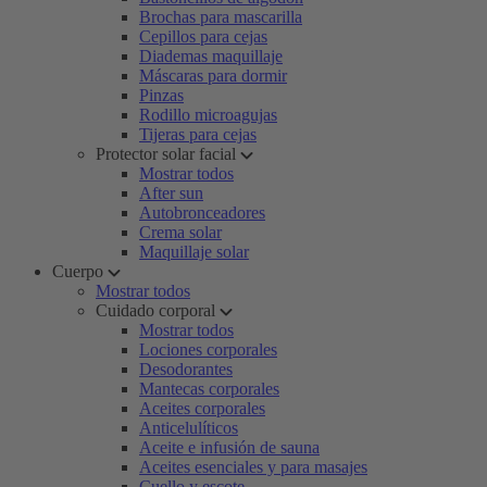
Brochas para mascarilla
Cepillos para cejas
Diademas maquillaje
Máscaras para dormir
Pinzas
Rodillo microagujas
Tijeras para cejas
Protector solar facial
Mostrar todos
After sun
Autobronceadores
Crema solar
Maquillaje solar
Cuerpo
Mostrar todos
Cuidado corporal
Mostrar todos
Lociones corporales
Desodorantes
Mantecas corporales
Aceites corporales
Anticelulíticos
Aceite e infusión de sauna
Aceites esenciales y para masajes
Cuello y escote