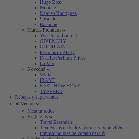
Hugo Boss
Montale
Narciso Rodriguez
Shiseido
Rabanne
Marcas Premium
Yves Saint Laurent
GIVENCHY
GUERLAIN
Parfums de Marly
INITIO Parfums Privés
La Mer
Novedad
Widian
IRÄYE
NEST NEW YORK
TYPEBEA
Rebajas y superventas
☀️ Verano
Mostrar todos
Highlights
Travel Essentials
Tendencias de belleza para el verano 2026
Imprescindibles de verano para él
Cuidado del sol