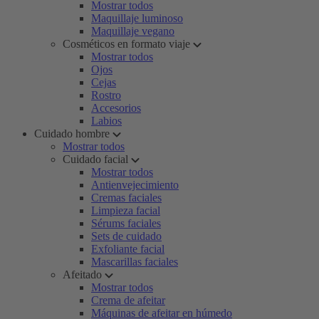
Mostrar todos
Maquillaje luminoso
Maquillaje vegano
Cosméticos en formato viaje
Mostrar todos
Ojos
Cejas
Rostro
Accesorios
Labios
Cuidado hombre
Mostrar todos
Cuidado facial
Mostrar todos
Antienvejecimiento
Cremas faciales
Limpieza facial
Sérums faciales
Sets de cuidado
Exfoliante facial
Mascarillas faciales
Afeitado
Mostrar todos
Crema de afeitar
Máquinas de afeitar en húmedo