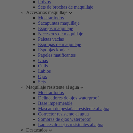
Polvos
Sets de brochas de maquillaje
Accesorios maquillaje
Mostrar todos
Sacapuntas maquillaje
Espejos maquillaje
Neceseres de maquillaje
Paletas vacías
Esponjas de maquillaje
Esponjas konjac
Papeles matificantes
Uñas
Cutis
Labios
Ojos
Sets
Maquillaje resistente al agua
Mostrar todos
Delineadores de ojos waterproof
Base impermeable
Máscara de pestañas resistente al agua
Corrector resistente al agua
Sombras de ojos waterproof
Lápices de cejas resistentes al agua
Destacados