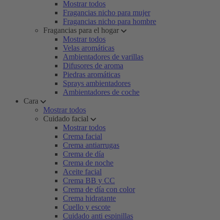
Mostrar todos
Fragancias nicho para mujer
Fragancias nicho para hombre
Fragancias para el hogar
Mostrar todos
Velas aromáticas
Ambientadores de varillas
Difusores de aroma
Piedras aromáticas
Sprays ambientadores
Ambientadores de coche
Cara
Mostrar todos
Cuidado facial
Mostrar todos
Crema facial
Crema antiarrugas
Crema de día
Crema de noche
Aceite facial
Crema BB y CC
Crema de día con color
Crema hidratante
Cuello y escote
Cuidado anti espinillas