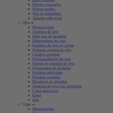
Polvos compactos
Polvos sueltos
Sets de maquillaje
Tatuajes adhesivos
Ojos
Mostrar todos
Sombras de ojos
Máscaras de pestañas
Delineadores de ojos
Sombras de ojos en crema
Prebases sombra de ojos
Cepillos pestañas
Desmaquillantes de ojos
Paletas de sombras de ojos
Pegamentos de pestañas
Pestañas artificiales
Prebases pestañas
Rizadores de pestañas
Sombras de ojos con purpurina
Color para cejas
Kajal
Sets
Cejas
Mostrar todos