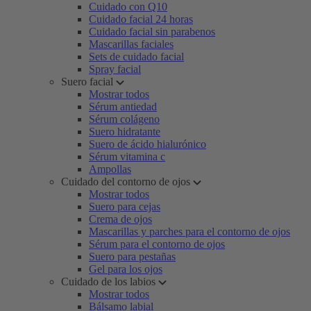
Cuidado con Q10
Cuidado facial 24 horas
Cuidado facial sin parabenos
Mascarillas faciales
Sets de cuidado facial
Spray facial
Suero facial
Mostrar todos
Sérum antiedad
Sérum colágeno
Suero hidratante
Suero de ácido hialurónico
Sérum vitamina c
Ampollas
Cuidado del contorno de ojos
Mostrar todos
Suero para cejas
Crema de ojos
Mascarillas y parches para el contorno de ojos
Sérum para el contorno de ojos
Suero para pestañas
Gel para los ojos
Cuidado de los labios
Mostrar todos
Bálsamo labial