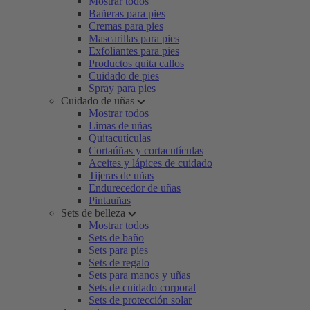
Mostrar todos
Bañeras para pies
Cremas para pies
Mascarillas para pies
Exfoliantes para pies
Productos quita callos
Cuidado de pies
Spray para pies
Cuidado de uñas
Mostrar todos
Limas de uñas
Quitacutículas
Cortaúñas y cortacutículas
Aceites y lápices de cuidado
Tijeras de uñas
Endurecedor de uñas
Pintauñas
Sets de belleza
Mostrar todos
Sets de baño
Sets para pies
Sets de regalo
Sets para manos y uñas
Sets de cuidado corporal
Sets de protección solar