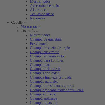
Mostrar todos
Accesorios de baño
Albornoces
Toallas de mano
Neceseres
Cabello
Mostrar todos
Champús
Mostrar todos
Champú de queratina
Pre champú
Champú de aceite de argán
Champú suavizante
Champú voluminizador
Champú para hombres
Champú plata
Champús árbol de té
Champús con color
Champús limpieza profunda
Champús naturales
Champús sin siliconas y otros
Champús y acondicionadores 2 en 1
Champús en seco
Champú anticaspa
Champú reparador