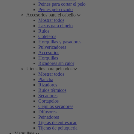
Peines para cortar el pelo
Peines pelo rizado
Accesorios para el cabello
Mostrar todos
Lazos para el pelo
Rulos
Coleteros
Horquillas y pasadores
Pulverizadores
Accesorios
Horquillas
Rizadores sin calor
Utensilios para peinados
Mostrar todos
Plancha
Rizadores
Rulos térmicos
Secadores
Cortapelos
Cepillos secadores
Difusores
Peinadores
Tijeras de entresacar
Tijeras de peluquería
Maquillaje