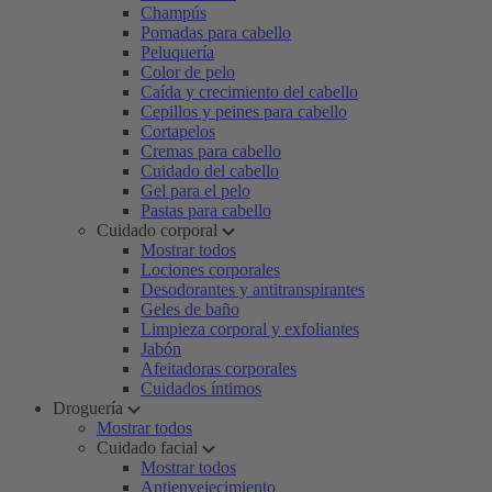
Champús
Pomadas para cabello
Peluquería
Color de pelo
Caída y crecimiento del cabello
Cepillos y peines para cabello
Cortapelos
Cremas para cabello
Cuidado del cabello
Gel para el pelo
Pastas para cabello
Cuidado corporal
Mostrar todos
Lociones corporales
Desodorantes y antitranspirantes
Geles de baño
Limpieza corporal y exfoliantes
Jabón
Afeitadoras corporales
Cuidados íntimos
Droguería
Mostrar todos
Cuidado facial
Mostrar todos
Antienvejecimiento