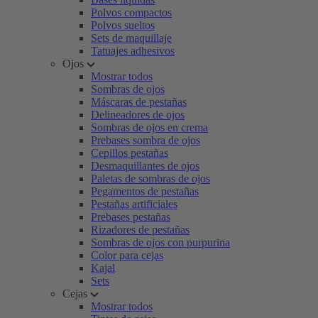
Polvos compactos
Polvos sueltos
Sets de maquillaje
Tatuajes adhesivos
Ojos
Mostrar todos
Sombras de ojos
Máscaras de pestañas
Delineadores de ojos
Sombras de ojos en crema
Prebases sombra de ojos
Cepillos pestañas
Desmaquillantes de ojos
Paletas de sombras de ojos
Pegamentos de pestañas
Pestañas artificiales
Prebases pestañas
Rizadores de pestañas
Sombras de ojos con purpurina
Color para cejas
Kajal
Sets
Cejas
Mostrar todos