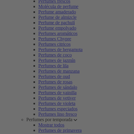
Perfumes frescos
Molécula de perfume
Perfume amaderado
Perfume de almizcle
Perfume de pachulí
Perfume empolvado
Perfumes aromáticos
Perfumes Chypre
Perfumes citricos
Perfumes de bergamota
Perfumes de coco
Perfumes de jazmín
Perfumes de lila
Perfumes de manzana
Perfumes de oud
Perfumes de rosas
Perfumes de sándalo
Perfumes de vainilla
Perfumes de vetiver
Perfumes de violeta
Perfumes especiados
Perfumes lino fresco
Perfumes por temporada
Mostrar todos
Perfumes de primavera