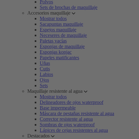
Polvos
Sets de brochas de maquillaje
Accesorios maquillaje
Mostrar todos
Sacapuntas maquillaje
Espejos maquillaje
Neceseres de maquillaje
Paletas vacías
Esponjas de maquillaje
Esponjas konjac
Papeles matificantes
Uñas
Cutis
Labios
Ojos
Sets
Maquillaje resistente al agua
Mostrar todos
Delineadores de ojos waterproof
Base impermeable
Máscara de pestañas resistente al agua
Corrector resistente al agua
Sombras de ojos waterproof
Lápices de cejas resistentes al agua
Destacados