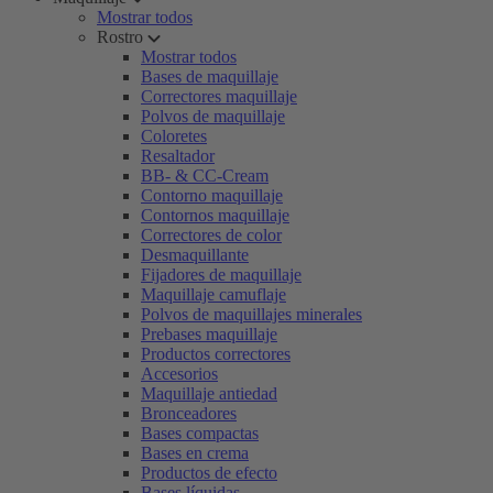
Mostrar todos
Rostro
Mostrar todos
Bases de maquillaje
Correctores maquillaje
Polvos de maquillaje
Coloretes
Resaltador
BB- & CC-Cream
Contorno maquillaje
Contornos maquillaje
Correctores de color
Desmaquillante
Fijadores de maquillaje
Maquillaje camuflaje
Polvos de maquillajes minerales
Prebases maquillaje
Productos correctores
Accesorios
Maquillaje antiedad
Bronceadores
Bases compactas
Bases en crema
Productos de efecto
Bases líquidas