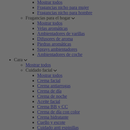
Mostrar todos
Fragancias nicho para mujer
Fragancias nicho para hombre
Fragancias para el hogar
Mostrar todos
Velas aromáticas
Ambientadores de varillas
Difusores de aroma
Piedras aromáticas
Sprays ambientadores
Ambientadores de coche
Cara
Mostrar todos
Cuidado facial
Mostrar todos
Crema facial
Crema antiarrugas
Crema de día
Crema de noche
Aceite facial
Crema BB y CC
Crema de día con color
Crema hidratante
Cuello y escote
Cuidado anti espinillas