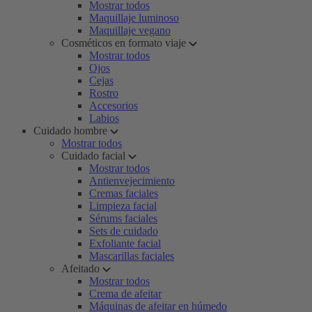
Mostrar todos
Maquillaje luminoso
Maquillaje vegano
Cosméticos en formato viaje
Mostrar todos
Ojos
Cejas
Rostro
Accesorios
Labios
Cuidado hombre
Mostrar todos
Cuidado facial
Mostrar todos
Antienvejecimiento
Cremas faciales
Limpieza facial
Sérums faciales
Sets de cuidado
Exfoliante facial
Mascarillas faciales
Afeitado
Mostrar todos
Crema de afeitar
Máquinas de afeitar en húmedo