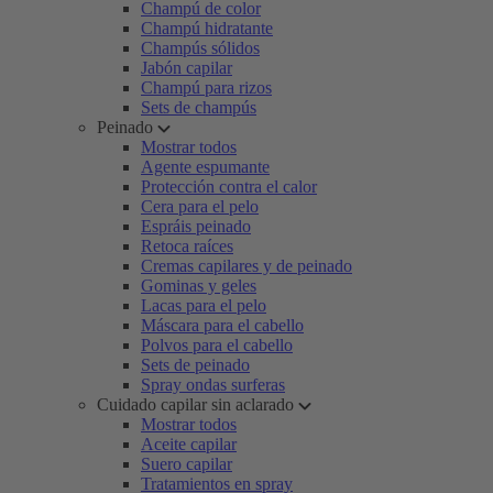
Champú de color
Champú hidratante
Champús sólidos
Jabón capilar
Champú para rizos
Sets de champús
Peinado
Mostrar todos
Agente espumante
Protección contra el calor
Cera para el pelo
Espráis peinado
Retoca raíces
Cremas capilares y de peinado
Gominas y geles
Lacas para el pelo
Máscara para el cabello
Polvos para el cabello
Sets de peinado
Spray ondas surferas
Cuidado capilar sin aclarado
Mostrar todos
Aceite capilar
Suero capilar
Tratamientos en spray