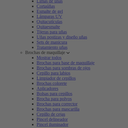
Limas de uñas
Cortaúñas
Esmalte de gel
Lámparas UV
Quitacutículas
Quitaesmalte
Tijeras para uñas
Uñas postizas y diseño uñas
Sets de manicura
Tratamiento uñas
Brochas de maquillaje
Mostrar todos
Brochas para base de maquillaje
Brochas para sombras de ojos
Cepillo para labios
Limpiador de cepillos
Brochas colorete
Aplicadores
Bolsas para cepillos
Brocha para polvos
Brochas para corrector
Brochas para mascarilla
Cepillo de cejas
Pincel delineador
Pincel iluminador