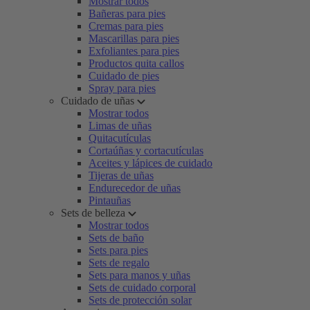
Mostrar todos
Bañeras para pies
Cremas para pies
Mascarillas para pies
Exfoliantes para pies
Productos quita callos
Cuidado de pies
Spray para pies
Cuidado de uñas
Mostrar todos
Limas de uñas
Quitacutículas
Cortaúñas y cortacutículas
Aceites y lápices de cuidado
Tijeras de uñas
Endurecedor de uñas
Pintauñas
Sets de belleza
Mostrar todos
Sets de baño
Sets para pies
Sets de regalo
Sets para manos y uñas
Sets de cuidado corporal
Sets de protección solar