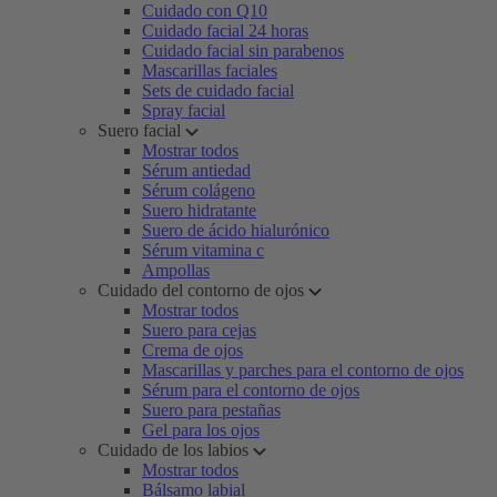
Cuidado con Q10
Cuidado facial 24 horas
Cuidado facial sin parabenos
Mascarillas faciales
Sets de cuidado facial
Spray facial
Suero facial
Mostrar todos
Sérum antiedad
Sérum colágeno
Suero hidratante
Suero de ácido hialurónico
Sérum vitamina c
Ampollas
Cuidado del contorno de ojos
Mostrar todos
Suero para cejas
Crema de ojos
Mascarillas y parches para el contorno de ojos
Sérum para el contorno de ojos
Suero para pestañas
Gel para los ojos
Cuidado de los labios
Mostrar todos
Bálsamo labial