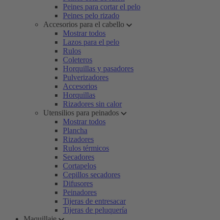
Peines para cortar el pelo
Peines pelo rizado
Accesorios para el cabello
Mostrar todos
Lazos para el pelo
Rulos
Coleteros
Horquillas y pasadores
Pulverizadores
Accesorios
Horquillas
Rizadores sin calor
Utensilios para peinados
Mostrar todos
Plancha
Rizadores
Rulos térmicos
Secadores
Cortapelos
Cepillos secadores
Difusores
Peinadores
Tijeras de entresacar
Tijeras de peluquería
Maquillaje