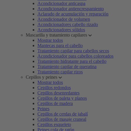
Acondicionador anticaspa
Acondicionador antiencrespamiento
Aclarado de acumulación y reparación
Acondicionador de volumen
Acondicionadores cabello rizado
Acondicionadores sólidos
Mascarilla y tratamiento capilares
Mostrar todos
Mantecas para el cabello
Tratamiento capilar para cabellos secos
Acondicionador para cabellos coloreados
Tratamiento hidratante para el cabello
Tratamiento capilar de queratina
Tratamiento capilar rizos
Cepillos y peines
Mostrar todos
Cepillos redondos
Cepillos desenredantes
Cepillos de paleta y planos
Cepillos de madera
Peines
Cepillos de cerdas de jabalí
Cepillos de masaje craneal
Cepillos esqueleto
Peines cola de ratón