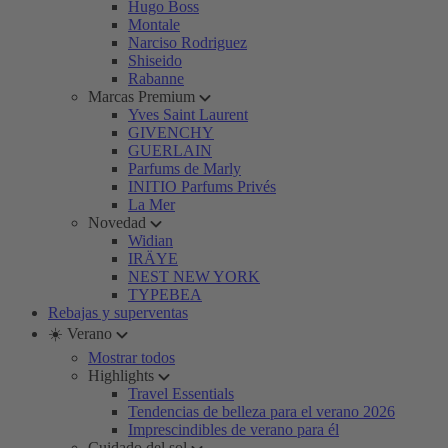
Hugo Boss
Montale
Narciso Rodriguez
Shiseido
Rabanne
Marcas Premium
Yves Saint Laurent
GIVENCHY
GUERLAIN
Parfums de Marly
INITIO Parfums Privés
La Mer
Novedad
Widian
IRÄYE
NEST NEW YORK
TYPEBEA
Rebajas y superventas
☀️ Verano
Mostrar todos
Highlights
Travel Essentials
Tendencias de belleza para el verano 2026
Imprescindibles de verano para él
Cuidado del sol