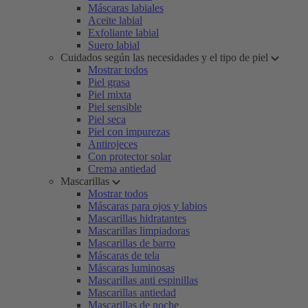
Máscaras labiales
Aceite labial
Exfoliante labial
Suero labial
Cuidados según las necesidades y el tipo de piel
Mostrar todos
Piel grasa
Piel mixta
Piel sensible
Piel seca
Piel con impurezas
Antirojeces
Con protector solar
Crema antiedad
Mascarillas
Mostrar todos
Máscaras para ojos y labios
Mascarillas hidratantes
Mascarillas limpiadoras
Mascarillas de barro
Máscaras de tela
Máscaras luminosas
Mascarillas anti espinillas
Mascarillas antiedad
Mascarillas de noche