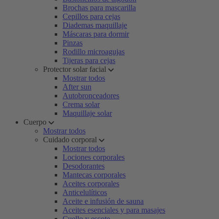
Brochas para mascarilla
Cepillos para cejas
Diademas maquillaje
Máscaras para dormir
Pinzas
Rodillo microagujas
Tijeras para cejas
Protector solar facial
Mostrar todos
After sun
Autobronceadores
Crema solar
Maquillaje solar
Cuerpo
Mostrar todos
Cuidado corporal
Mostrar todos
Lociones corporales
Desodorantes
Mantecas corporales
Aceites corporales
Anticelulíticos
Aceite e infusión de sauna
Aceites esenciales y para masajes
Cuello y escote