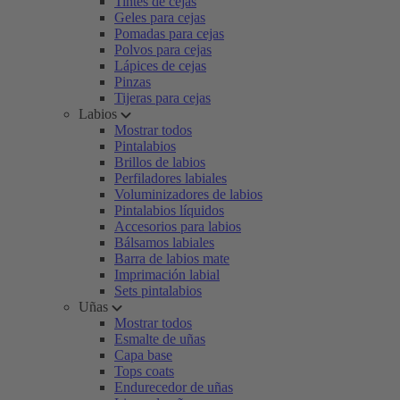
Tintes de cejas
Geles para cejas
Pomadas para cejas
Polvos para cejas
Lápices de cejas
Pinzas
Tijeras para cejas
Labios
Mostrar todos
Pintalabios
Brillos de labios
Perfiladores labiales
Voluminizadores de labios
Pintalabios líquidos
Accesorios para labios
Bálsamos labiales
Barra de labios mate
Imprimación labial
Sets pintalabios
Uñas
Mostrar todos
Esmalte de uñas
Capa base
Tops coats
Endurecedor de uñas