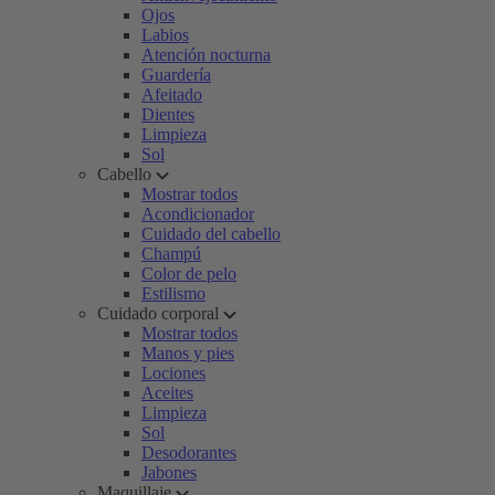
Ojos
Labios
Atención nocturna
Guardería
Afeitado
Dientes
Limpieza
Sol
Cabello
Mostrar todos
Acondicionador
Cuidado del cabello
Champú
Color de pelo
Estilismo
Cuidado corporal
Mostrar todos
Manos y pies
Lociones
Aceites
Limpieza
Sol
Desodorantes
Jabones
Maquillaje