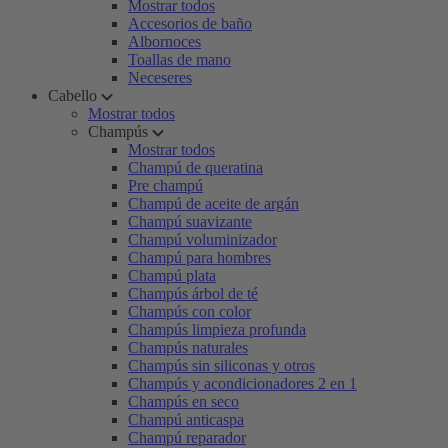
Mostrar todos
Accesorios de baño
Albornoces
Toallas de mano
Neceseres
Cabello
Mostrar todos
Champús
Mostrar todos
Champú de queratina
Pre champú
Champú de aceite de argán
Champú suavizante
Champú voluminizador
Champú para hombres
Champú plata
Champús árbol de té
Champús con color
Champús limpieza profunda
Champús naturales
Champús sin siliconas y otros
Champús y acondicionadores 2 en 1
Champús en seco
Champú anticaspa
Champú reparador