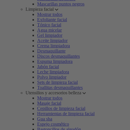
Mascarillas puntos negros
Limpieza facial
Mostrar todos
Exfoliante facial
Tónico facial
Agua micelar
Gel limpiador
Aceite limpiador
Crema limpiadora
Desmaquillante
Discos desmaquillantes
Espuma limpiadora
Jabón facial
Leche limpiadora
Polvo limpiador
Sets de limpieza facial
Toallitas desmaquillantes
Utensilios y accesorios belleza
Mostrar todos
Masaje facial
Cepillos de limpieza facial
Herramientas de limpieza facial
Gua sha
Espejo cosmético
Bastoncillos de algodón