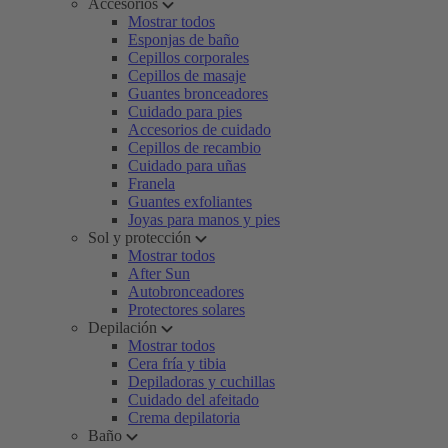
Accesorios
Mostrar todos
Esponjas de baño
Cepillos corporales
Cepillos de masaje
Guantes bronceadores
Cuidado para pies
Accesorios de cuidado
Cepillos de recambio
Cuidado para uñas
Franela
Guantes exfoliantes
Joyas para manos y pies
Sol y protección
Mostrar todos
After Sun
Autobronceadores
Protectores solares
Depilación
Mostrar todos
Cera fría y tibia
Depiladoras y cuchillas
Cuidado del afeitado
Crema depilatoria
Baño