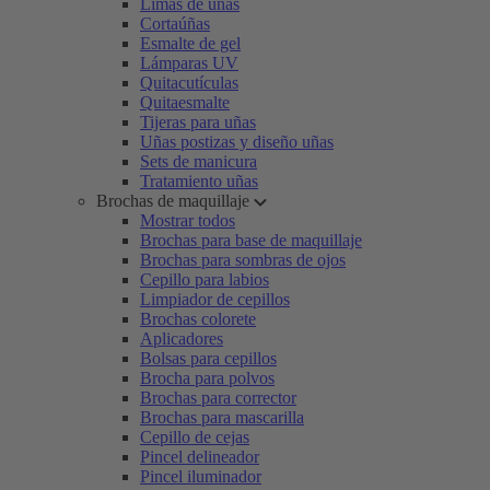
Limas de uñas
Cortaúñas
Esmalte de gel
Lámparas UV
Quitacutículas
Quitaesmalte
Tijeras para uñas
Uñas postizas y diseño uñas
Sets de manicura
Tratamiento uñas
Brochas de maquillaje
Mostrar todos
Brochas para base de maquillaje
Brochas para sombras de ojos
Cepillo para labios
Limpiador de cepillos
Brochas colorete
Aplicadores
Bolsas para cepillos
Brocha para polvos
Brochas para corrector
Brochas para mascarilla
Cepillo de cejas
Pincel delineador
Pincel iluminador