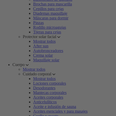
Brochas para mascarilla
Cepillos para cejas
Diademas maquillaje
Máscaras para dormir
Pinzas
Rodillo microagujas
Tijeras para cejas
Protector solar facial
Mostrar todos
After sun
Autobronceadores
Crema solar
Maquillaje solar
Cuerpo
Mostrar todos
Cuidado corporal
Mostrar todos
Lociones corporales
Desodorantes
Mantecas corporales
Aceites corporales
Anticelulíticos
Aceite e infusión de sauna
Aceites esenciales y para masajes
Cuello y escote