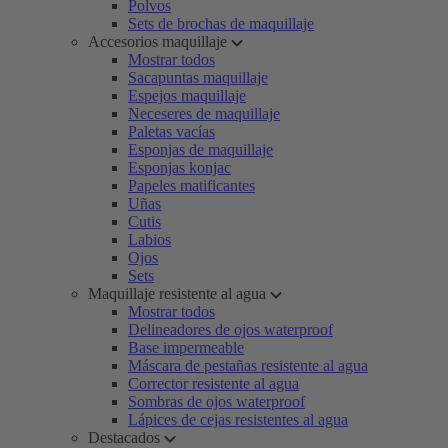
Polvos
Sets de brochas de maquillaje
Accesorios maquillaje
Mostrar todos
Sacapuntas maquillaje
Espejos maquillaje
Neceseres de maquillaje
Paletas vacías
Esponjas de maquillaje
Esponjas konjac
Papeles matificantes
Uñas
Cutis
Labios
Ojos
Sets
Maquillaje resistente al agua
Mostrar todos
Delineadores de ojos waterproof
Base impermeable
Máscara de pestañas resistente al agua
Corrector resistente al agua
Sombras de ojos waterproof
Lápices de cejas resistentes al agua
Destacados