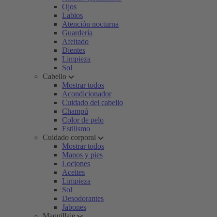
Ojos
Labios
Atención nocturna
Guardería
Afeitado
Dientes
Limpieza
Sol
Cabello
Mostrar todos
Acondicionador
Cuidado del cabello
Champú
Color de pelo
Estilismo
Cuidado corporal
Mostrar todos
Manos y pies
Lociones
Aceites
Limpieza
Sol
Desodorantes
Jabones
Maquillaje