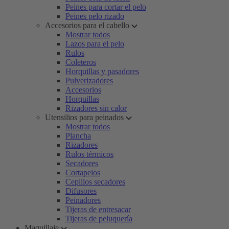
Peines para cortar el pelo
Peines pelo rizado
Accesorios para el cabello
Mostrar todos
Lazos para el pelo
Rulos
Coleteros
Horquillas y pasadores
Pulverizadores
Accesorios
Horquillas
Rizadores sin calor
Utensilios para peinados
Mostrar todos
Plancha
Rizadores
Rulos térmicos
Secadores
Cortapelos
Cepillos secadores
Difusores
Peinadores
Tijeras de entresacar
Tijeras de peluquería
Maquillaje