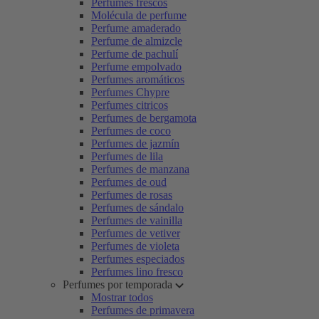
Perfumes frescos
Molécula de perfume
Perfume amaderado
Perfume de almizcle
Perfume de pachulí
Perfume empolvado
Perfumes aromáticos
Perfumes Chypre
Perfumes citricos
Perfumes de bergamota
Perfumes de coco
Perfumes de jazmín
Perfumes de lila
Perfumes de manzana
Perfumes de oud
Perfumes de rosas
Perfumes de sándalo
Perfumes de vainilla
Perfumes de vetiver
Perfumes de violeta
Perfumes especiados
Perfumes lino fresco
Perfumes por temporada
Mostrar todos
Perfumes de primavera