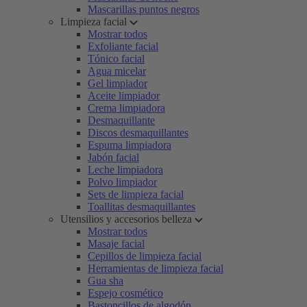
Mascarillas puntos negros
Limpieza facial
Mostrar todos
Exfoliante facial
Tónico facial
Agua micelar
Gel limpiador
Aceite limpiador
Crema limpiadora
Desmaquillante
Discos desmaquillantes
Espuma limpiadora
Jabón facial
Leche limpiadora
Polvo limpiador
Sets de limpieza facial
Toallitas desmaquillantes
Utensilios y accesorios belleza
Mostrar todos
Masaje facial
Cepillos de limpieza facial
Herramientas de limpieza facial
Gua sha
Espejo cosmético
Bastoncillos de algodón