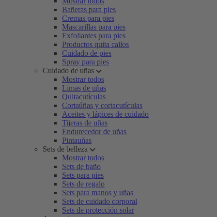
Mostrar todos
Bañeras para pies
Cremas para pies
Mascarillas para pies
Exfoliantes para pies
Productos quita callos
Cuidado de pies
Spray para pies
Cuidado de uñas
Mostrar todos
Limas de uñas
Quitacutículas
Cortaúñas y cortacutículas
Aceites y lápices de cuidado
Tijeras de uñas
Endurecedor de uñas
Pintauñas
Sets de belleza
Mostrar todos
Sets de baño
Sets para pies
Sets de regalo
Sets para manos y uñas
Sets de cuidado corporal
Sets de protección solar