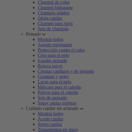
Champú de color
Champú hidratante
Champús sólidos
Jabón capilar
Champú para rizos
Sets de champús
Peinado
Mostrar todos
Agente espumante
Protección contra el calor
Cera para el pelo
Espráis peinado
Retoca raíces
Cremas capilares y de peinado
Gominas y geles
Lacas para el pelo
Máscara para el cabello
Polvos para el cabello
Sets de peinado
Spray ondas surferas
Cuidado capilar sin aclarado
Mostrar todos
Aceite capilar
Suero capilar
Tratamientos en spray