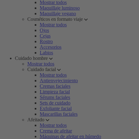
Mostrar todos
Maquillaje luminoso
Maquillaje vegano
Cosméticos en formato viaje
Mostrar todos
Ojos
Cejas
Rostro
Accesorios
Labios
Cuidado hombre
Mostrar todos
Cuidado facial
Mostrar todos
Antienvejecimiento
Cremas faciales
Limpieza facial
Sérums faciales
Sets de cuidado
Exfoliante facial
Mascarillas faciales
Afeitado
Mostrar todos
Crema de afeitar
Máquinas de afeitar en húmedo