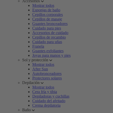
Accesorios
Mostrar todos
Esponjas de baño
Cepillos corporales
Cepillos de masaje
Guantes bronceadores
Cuidado para pies
Accesorios de cuidado
Cepillos de recambio
Cuidado para uñas
Franela
Guantes exfoliantes
Joyas para manos y pies
Sol y protección
Mostrar todos
After Sun
Autobronceadores
Protectores solares
Depilación
Mostrar todos
Cera fría y tibia
Depiladoras y cuchillas
Cuidado del afeitado
Crema depilatoria
Baño