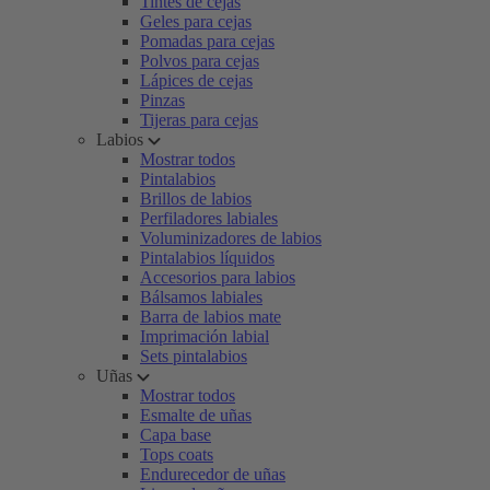
Tintes de cejas
Geles para cejas
Pomadas para cejas
Polvos para cejas
Lápices de cejas
Pinzas
Tijeras para cejas
Labios
Mostrar todos
Pintalabios
Brillos de labios
Perfiladores labiales
Voluminizadores de labios
Pintalabios líquidos
Accesorios para labios
Bálsamos labiales
Barra de labios mate
Imprimación labial
Sets pintalabios
Uñas
Mostrar todos
Esmalte de uñas
Capa base
Tops coats
Endurecedor de uñas