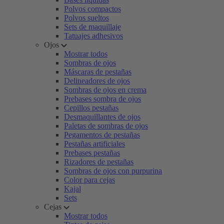
Polvos compactos
Polvos sueltos
Sets de maquillaje
Tatuajes adhesivos
Ojos
Mostrar todos
Sombras de ojos
Máscaras de pestañas
Delineadores de ojos
Sombras de ojos en crema
Prebases sombra de ojos
Cepillos pestañas
Desmaquillantes de ojos
Paletas de sombras de ojos
Pegamentos de pestañas
Pestañas artificiales
Prebases pestañas
Rizadores de pestañas
Sombras de ojos con purpurina
Color para cejas
Kajal
Sets
Cejas
Mostrar todos