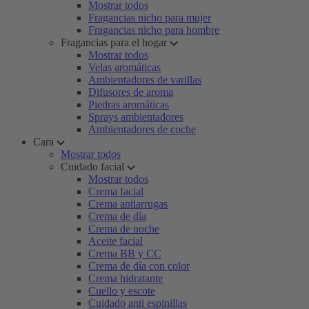
Mostrar todos
Fragancias nicho para mujer
Fragancias nicho para hombre
Fragancias para el hogar
Mostrar todos
Velas aromáticas
Ambientadores de varillas
Difusores de aroma
Piedras aromáticas
Sprays ambientadores
Ambientadores de coche
Cara
Mostrar todos
Cuidado facial
Mostrar todos
Crema facial
Crema antiarrugas
Crema de día
Crema de noche
Aceite facial
Crema BB y CC
Crema de día con color
Crema hidratante
Cuello y escote
Cuidado anti espinillas