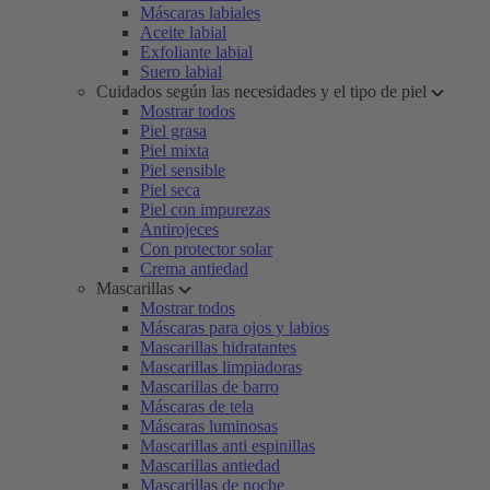
Máscaras labiales
Aceite labial
Exfoliante labial
Suero labial
Cuidados según las necesidades y el tipo de piel
Mostrar todos
Piel grasa
Piel mixta
Piel sensible
Piel seca
Piel con impurezas
Antirojeces
Con protector solar
Crema antiedad
Mascarillas
Mostrar todos
Máscaras para ojos y labios
Mascarillas hidratantes
Mascarillas limpiadoras
Mascarillas de barro
Máscaras de tela
Máscaras luminosas
Mascarillas anti espinillas
Mascarillas antiedad
Mascarillas de noche