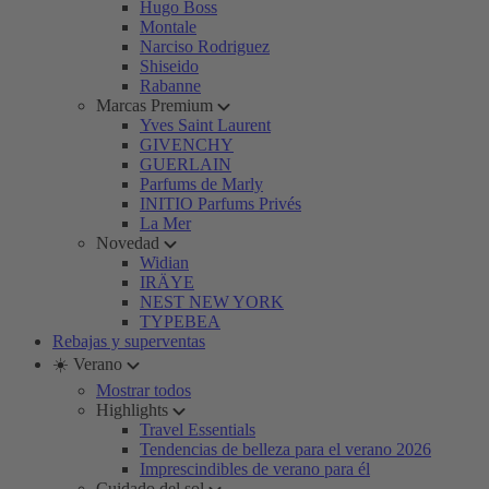
Hugo Boss
Montale
Narciso Rodriguez
Shiseido
Rabanne
Marcas Premium
Yves Saint Laurent
GIVENCHY
GUERLAIN
Parfums de Marly
INITIO Parfums Privés
La Mer
Novedad
Widian
IRÄYE
NEST NEW YORK
TYPEBEA
Rebajas y superventas
☀️ Verano
Mostrar todos
Highlights
Travel Essentials
Tendencias de belleza para el verano 2026
Imprescindibles de verano para él
Cuidado del sol