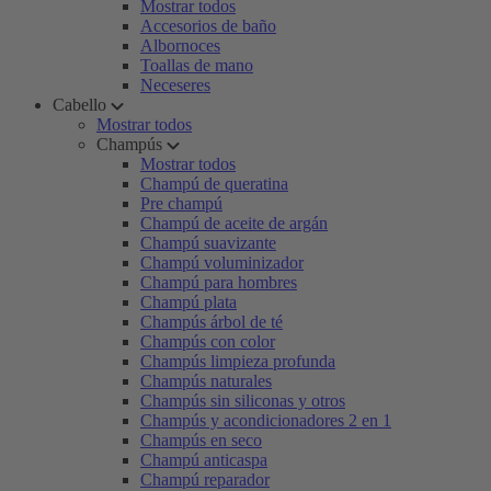
Mostrar todos
Accesorios de baño
Albornoces
Toallas de mano
Neceseres
Cabello
Mostrar todos
Champús
Mostrar todos
Champú de queratina
Pre champú
Champú de aceite de argán
Champú suavizante
Champú voluminizador
Champú para hombres
Champú plata
Champús árbol de té
Champús con color
Champús limpieza profunda
Champús naturales
Champús sin siliconas y otros
Champús y acondicionadores 2 en 1
Champús en seco
Champú anticaspa
Champú reparador