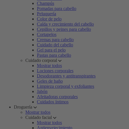
Champús
Pomadas para cabello
Peluquería
Color de pelo
Caída y crecimiento del cabello
Cepillos y peines para cabello
Cortapelos
Cremas para cabello
Cuidado del cabello
Gel para el pelo
Pastas para cabello
Cuidado corporal
Mostrar todos
Lociones corporales
Desodorantes y antitranspirantes
Geles de baño
Limpieza corporal y exfoliantes
Jabón
Afeitadoras corporales
Cuidados íntimos
Droguería
Mostrar todos
Cuidado facial
Mostrar todos
Antienvejecimiento