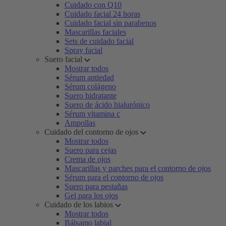
Cuidado con Q10
Cuidado facial 24 horas
Cuidado facial sin parabenos
Mascarillas faciales
Sets de cuidado facial
Spray facial
Suero facial
Mostrar todos
Sérum antiedad
Sérum colágeno
Suero hidratante
Suero de ácido hialurónico
Sérum vitamina c
Ampollas
Cuidado del contorno de ojos
Mostrar todos
Suero para cejas
Crema de ojos
Mascarillas y parches para el contorno de ojos
Sérum para el contorno de ojos
Suero para pestañas
Gel para los ojos
Cuidado de los labios
Mostrar todos
Bálsamo labial