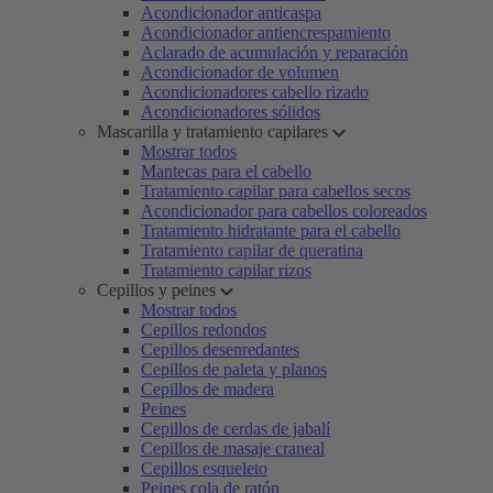
Acondicionador anticaspa
Acondicionador antiencrespamiento
Aclarado de acumulación y reparación
Acondicionador de volumen
Acondicionadores cabello rizado
Acondicionadores sólidos
Mascarilla y tratamiento capilares
Mostrar todos
Mantecas para el cabello
Tratamiento capilar para cabellos secos
Acondicionador para cabellos coloreados
Tratamiento hidratante para el cabello
Tratamiento capilar de queratina
Tratamiento capilar rizos
Cepillos y peines
Mostrar todos
Cepillos redondos
Cepillos desenredantes
Cepillos de paleta y planos
Cepillos de madera
Peines
Cepillos de cerdas de jabalí
Cepillos de masaje craneal
Cepillos esqueleto
Peines cola de ratón