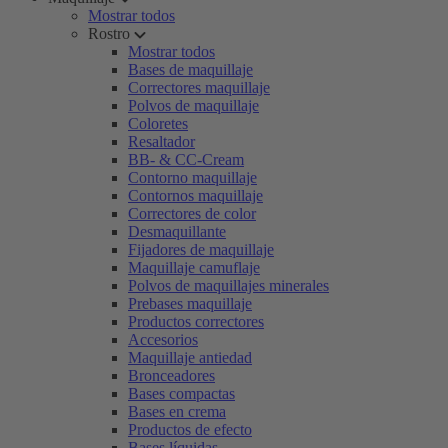
Mostrar todos
Rostro
Mostrar todos
Bases de maquillaje
Correctores maquillaje
Polvos de maquillaje
Coloretes
Resaltador
BB- & CC-Cream
Contorno maquillaje
Contornos maquillaje
Correctores de color
Desmaquillante
Fijadores de maquillaje
Maquillaje camuflaje
Polvos de maquillajes minerales
Prebases maquillaje
Productos correctores
Accesorios
Maquillaje antiedad
Bronceadores
Bases compactas
Bases en crema
Productos de efecto
Bases líquidas