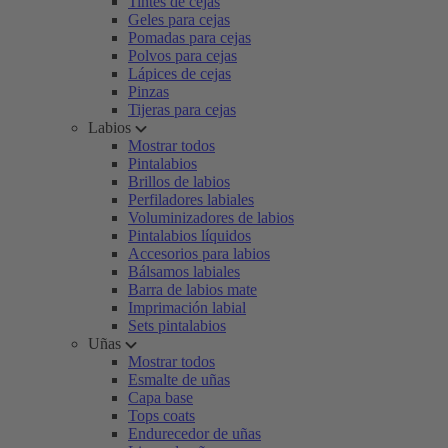
Tintes de cejas
Geles para cejas
Pomadas para cejas
Polvos para cejas
Lápices de cejas
Pinzas
Tijeras para cejas
Labios
Mostrar todos
Pintalabios
Brillos de labios
Perfiladores labiales
Voluminizadores de labios
Pintalabios líquidos
Accesorios para labios
Bálsamos labiales
Barra de labios mate
Imprimación labial
Sets pintalabios
Uñas
Mostrar todos
Esmalte de uñas
Capa base
Tops coats
Endurecedor de uñas