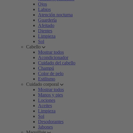
Ojos
Labios
Atención nocturna
Guardería
Afeitado
Dientes
Limpieza
Sol
Cabello
Mostrar todos
Acondicionador
Cuidado del cabello
Champú
Color de pelo
Estilismo
Cuidado corporal
Mostrar todos
Manos y pies
Lociones
Aceites
Limpieza
Sol
Desodorantes
Jabones
Maquillaje