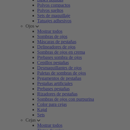
Polvos compactos
Polvos sueltos
Sets de maquillaje
Tatuajes adhesivos
Ojos
Mostrar todos
Sombras de ojos
Máscaras de pestañas
Delineadores de ojos
Sombras de ojos en crema
Prebases sombra de ojos
Cepillos pestañas
Desmaquillantes de ojos
Paletas de sombras de ojos
Pegamentos de pestañas
Pestañas artificiales
Prebases pestañas
Rizadores de pestañas
Sombras de ojos con purpurina
Color para cejas
Kajal
Sets
Cejas
Mostrar todos