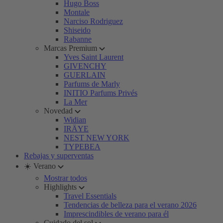
Hugo Boss
Montale
Narciso Rodriguez
Shiseido
Rabanne
Marcas Premium
Yves Saint Laurent
GIVENCHY
GUERLAIN
Parfums de Marly
INITIO Parfums Privés
La Mer
Novedad
Widian
IRÄYE
NEST NEW YORK
TYPEBEA
Rebajas y superventas
☀️ Verano
Mostrar todos
Highlights
Travel Essentials
Tendencias de belleza para el verano 2026
Imprescindibles de verano para él
Cuidado del sol