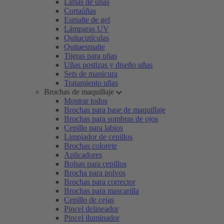
Limas de uñas
Cortaúñas
Esmalte de gel
Lámparas UV
Quitacutículas
Quitaesmalte
Tijeras para uñas
Uñas postizas y diseño uñas
Sets de manicura
Tratamiento uñas
Brochas de maquillaje
Mostrar todos
Brochas para base de maquillaje
Brochas para sombras de ojos
Cepillo para labios
Limpiador de cepillos
Brochas colorete
Aplicadores
Bolsas para cepillos
Brocha para polvos
Brochas para corrector
Brochas para mascarilla
Cepillo de cejas
Pincel delineador
Pincel iluminador