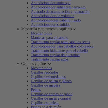
Acondicionador anticaspa
Acondicionador antiencrespamiento
Aclarado de acumulación y reparación
Acondicionador de volumen
Acondicionadores cabello rizado
Acondicionadores sólidos
Mascarilla y tratamiento capilares
Mostrar todos
Mantecas para el cabello
Tratamiento capilar para cabellos secos
Acondicionador para cabellos coloreados
Tratamiento hidratante para el cabello
Tratamiento capilar de queratina
Tratamiento capilar rizos
Cepillos y peines
Mostrar todos
Cepillos redondos
Cepillos desenredantes
Cepillos de paleta y planos
Cepillos de madera
Peines
Cepillos de cerdas de jabalí
Cepillos de masaje craneal
Cepillos esqueleto
Peines cola de ratón