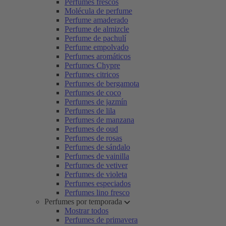
Perfumes frescos
Molécula de perfume
Perfume amaderado
Perfume de almizcle
Perfume de pachulí
Perfume empolvado
Perfumes aromáticos
Perfumes Chypre
Perfumes citricos
Perfumes de bergamota
Perfumes de coco
Perfumes de jazmín
Perfumes de lila
Perfumes de manzana
Perfumes de oud
Perfumes de rosas
Perfumes de sándalo
Perfumes de vainilla
Perfumes de vetiver
Perfumes de violeta
Perfumes especiados
Perfumes lino fresco
Perfumes por temporada
Mostrar todos
Perfumes de primavera