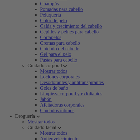
Champús
Pomadas para cabello
Peluquería
Color de pelo
Caída y crecimiento del cabello
Cepillos y peines para cabello
Cortapelos
Cremas para cabello
Cuidado del cabello
Gel para el pelo
Pastas para cabello
Cuidado corporal
Mostrar todos
Lociones corporales
Desodorantes y antitranspirantes
Geles de baño
Limpieza corporal y exfoliantes
Jabón
Afeitadoras corporales
Cuidados íntimos
Droguería
Mostrar todos
Cuidado facial
Mostrar todos
Antienvejecimiento