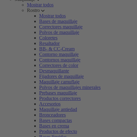
Mostrar todos
Rostro
Mostrar todos
Bases de maquillaje
Correctores maquillaje
Polvos de maquillaje
Coloretes
Resaltador
BB- & CC-Cream
Contorno maquillaje
Contornos maquillaje
Correctores de color
Desmaquillante
Fijadores de maquillaje
Maquillaje camuflaje
Polvos de maquillajes minerales
Prebases maquillaje
Productos correctores
Accesorios
Maquillaje antiedad
Bronceadores
Bases compactas
Bases en crema
Productos de efecto
Bases líquidas