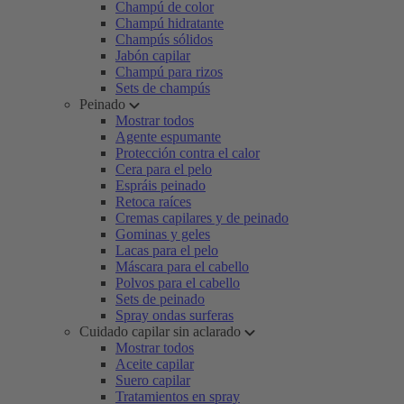
Champú de color
Champú hidratante
Champús sólidos
Jabón capilar
Champú para rizos
Sets de champús
Peinado
Mostrar todos
Agente espumante
Protección contra el calor
Cera para el pelo
Espráis peinado
Retoca raíces
Cremas capilares y de peinado
Gominas y geles
Lacas para el pelo
Máscara para el cabello
Polvos para el cabello
Sets de peinado
Spray ondas surferas
Cuidado capilar sin aclarado
Mostrar todos
Aceite capilar
Suero capilar
Tratamientos en spray