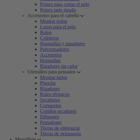
Peines para cortar el pelo
Peines pelo rizado
Accesorios para el cabello
Mostrar todos
Lazos para el pelo
Rulos
Coleteros
Horquillas y pasadores
Pulverizadores
Accesorios
Horquillas
Rizadores sin calor
Utensilios para peinados
Mostrar todos
Plancha
Rizadores
Rulos térmicos
Secadores
Cortapelos
Cepillos secadores
Difusores
Peinadores
Tijeras de entresacar
Tijeras de peluquería
Maquillaje