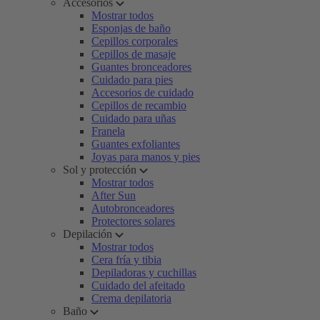
Accesorios
Mostrar todos
Esponjas de baño
Cepillos corporales
Cepillos de masaje
Guantes bronceadores
Cuidado para pies
Accesorios de cuidado
Cepillos de recambio
Cuidado para uñas
Franela
Guantes exfoliantes
Joyas para manos y pies
Sol y protección
Mostrar todos
After Sun
Autobronceadores
Protectores solares
Depilación
Mostrar todos
Cera fría y tibia
Depiladoras y cuchillas
Cuidado del afeitado
Crema depilatoria
Baño