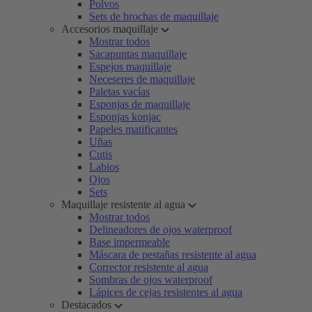
Polvos
Sets de brochas de maquillaje
Accesorios maquillaje
Mostrar todos
Sacapuntas maquillaje
Espejos maquillaje
Neceseres de maquillaje
Paletas vacías
Esponjas de maquillaje
Esponjas konjac
Papeles matificantes
Uñas
Cutis
Labios
Ojos
Sets
Maquillaje resistente al agua
Mostrar todos
Delineadores de ojos waterproof
Base impermeable
Máscara de pestañas resistente al agua
Corrector resistente al agua
Sombras de ojos waterproof
Lápices de cejas resistentes al agua
Destacados