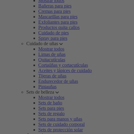
Mostrar todos
Bañeras para pies
Cremas para pies
Mascarillas para pies
Exfoliantes para pies
Productos quita callos
Cuidado de pies
Spray para pies
Cuidado de uñas
Mostrar todos
Limas de uñas
Quitacutículas
Cortaúñas y cortacutículas
Aceites y lápices de cuidado
Tijeras de uñas
Endurecedor de uñas
Pintauñas
Sets de belleza
Mostrar todos
Sets de baño
Sets para pies
Sets de regalo
Sets para manos y uñas
Sets de cuidado corporal
Sets de protección solar