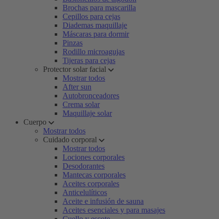
Brochas para mascarilla
Cepillos para cejas
Diademas maquillaje
Máscaras para dormir
Pinzas
Rodillo microagujas
Tijeras para cejas
Protector solar facial
Mostrar todos
After sun
Autobronceadores
Crema solar
Maquillaje solar
Cuerpo
Mostrar todos
Cuidado corporal
Mostrar todos
Lociones corporales
Desodorantes
Mantecas corporales
Aceites corporales
Anticelulíticos
Aceite e infusión de sauna
Aceites esenciales y para masajes
Cuello y escote