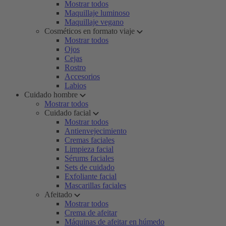
Mostrar todos
Maquillaje luminoso
Maquillaje vegano
Cosméticos en formato viaje
Mostrar todos
Ojos
Cejas
Rostro
Accesorios
Labios
Cuidado hombre
Mostrar todos
Cuidado facial
Mostrar todos
Antienvejecimiento
Cremas faciales
Limpieza facial
Sérums faciales
Sets de cuidado
Exfoliante facial
Mascarillas faciales
Afeitado
Mostrar todos
Crema de afeitar
Máquinas de afeitar en húmedo