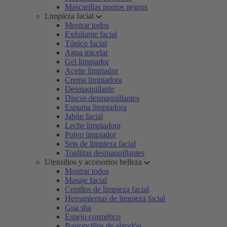
Mascarillas puntos negros
Limpieza facial
Mostrar todos
Exfoliante facial
Tónico facial
Agua micelar
Gel limpiador
Aceite limpiador
Crema limpiadora
Desmaquillante
Discos desmaquillantes
Espuma limpiadora
Jabón facial
Leche limpiadora
Polvo limpiador
Sets de limpieza facial
Toallitas desmaquillantes
Utensilios y accesorios belleza
Mostrar todos
Masaje facial
Cepillos de limpieza facial
Herramientas de limpieza facial
Gua sha
Espejo cosmético
Bastoncillos de algodón