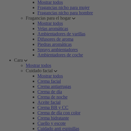
Mostrar todos
Fragancias nicho para mujer
Fragancias nicho para hombre
Fragancias para el hogar
Mostrar todos
Velas aromáticas
Ambientadores de varillas
Difusores de aroma
Piedras aromáticas
Sprays ambientadores
Ambientadores de coche
Cara
Mostrar todos
Cuidado facial
Mostrar todos
Crema facial
Crema antiarrugas
Crema de día
Crema de noche
Aceite facial
Crema BB y CC
Crema de día con color
Crema hidratante
Cuello y escote
Cuidado anti espinillas