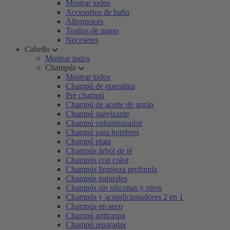
Mostrar todos
Accesorios de baño
Albornoces
Toallas de mano
Neceseres
Cabello
Mostrar todos
Champús
Mostrar todos
Champú de queratina
Pre champú
Champú de aceite de argán
Champú suavizante
Champú voluminizador
Champú para hombres
Champú plata
Champús árbol de té
Champús con color
Champús limpieza profunda
Champús naturales
Champús sin siliconas y otros
Champús y acondicionadores 2 en 1
Champús en seco
Champú anticaspa
Champú reparador