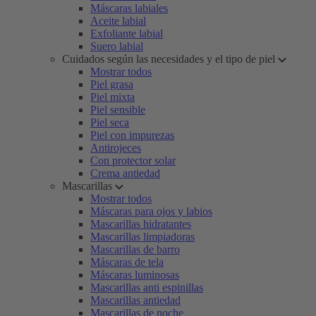
Máscaras labiales
Aceite labial
Exfoliante labial
Suero labial
Cuidados según las necesidades y el tipo de piel
Mostrar todos
Piel grasa
Piel mixta
Piel sensible
Piel seca
Piel con impurezas
Antirojeces
Con protector solar
Crema antiedad
Mascarillas
Mostrar todos
Máscaras para ojos y labios
Mascarillas hidratantes
Mascarillas limpiadoras
Mascarillas de barro
Máscaras de tela
Máscaras luminosas
Mascarillas anti espinillas
Mascarillas antiedad
Mascarillas de noche