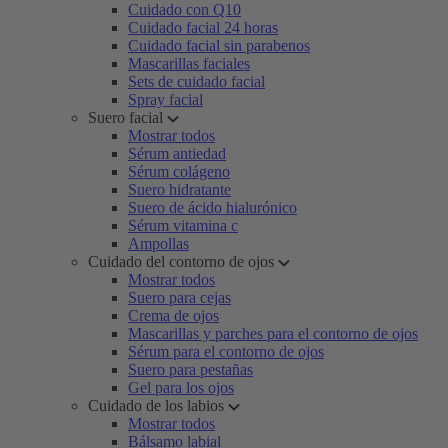
Cuidado con Q10
Cuidado facial 24 horas
Cuidado facial sin parabenos
Mascarillas faciales
Sets de cuidado facial
Spray facial
Suero facial
Mostrar todos
Sérum antiedad
Sérum colágeno
Suero hidratante
Suero de ácido hialurónico
Sérum vitamina c
Ampollas
Cuidado del contorno de ojos
Mostrar todos
Suero para cejas
Crema de ojos
Mascarillas y parches para el contorno de ojos
Sérum para el contorno de ojos
Suero para pestañas
Gel para los ojos
Cuidado de los labios
Mostrar todos
Bálsamo labial