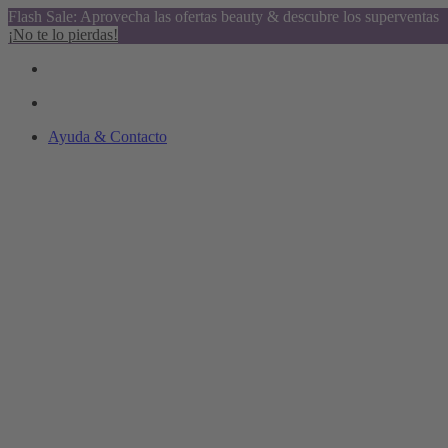
Flash Sale: Aprovecha las ofertas beauty & descubre los superventas
¡No te lo pierdas!
Ayuda & Contacto