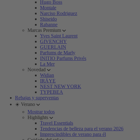
Hugo Boss
Montale
Narciso Rodriguez
Shiseido
Rabanne
Marcas Premium
Yves Saint Laurent
GIVENCHY
GUERLAIN
Parfums de Marly
INITIO Parfums Privés
La Mer
Novedad
Widian
IRÄYE
NEST NEW YORK
TYPEBEA
Rebajas y superventas
☀️ Verano
Mostrar todos
Highlights
Travel Essentials
Tendencias de belleza para el verano 2026
Imprescindibles de verano para él
Cuidado del sol