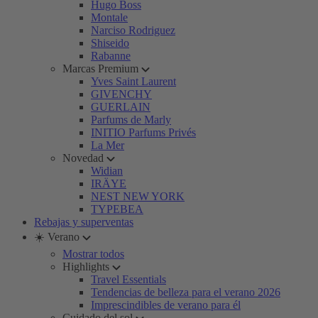
Hugo Boss
Montale
Narciso Rodriguez
Shiseido
Rabanne
Marcas Premium
Yves Saint Laurent
GIVENCHY
GUERLAIN
Parfums de Marly
INITIO Parfums Privés
La Mer
Novedad
Widian
IRÄYE
NEST NEW YORK
TYPEBEA
Rebajas y superventas
☀️ Verano
Mostrar todos
Highlights
Travel Essentials
Tendencias de belleza para el verano 2026
Imprescindibles de verano para él
Cuidado del sol