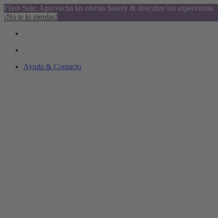
Flash Sale: Aprovecha las ofertas beauty & descubre los superventas
¡No te lo pierdas!
Ayuda & Contacto