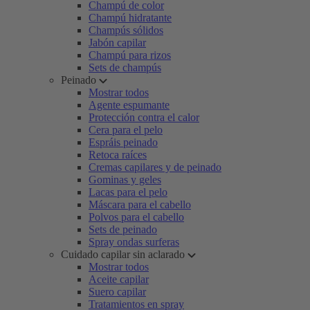
Champú de color
Champú hidratante
Champús sólidos
Jabón capilar
Champú para rizos
Sets de champús
Peinado
Mostrar todos
Agente espumante
Protección contra el calor
Cera para el pelo
Espráis peinado
Retoca raíces
Cremas capilares y de peinado
Gominas y geles
Lacas para el pelo
Máscara para el cabello
Polvos para el cabello
Sets de peinado
Spray ondas surferas
Cuidado capilar sin aclarado
Mostrar todos
Aceite capilar
Suero capilar
Tratamientos en spray