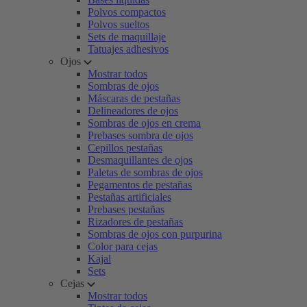
Polvos compactos
Polvos sueltos
Sets de maquillaje
Tatuajes adhesivos
Ojos
Mostrar todos
Sombras de ojos
Máscaras de pestañas
Delineadores de ojos
Sombras de ojos en crema
Prebases sombra de ojos
Cepillos pestañas
Desmaquillantes de ojos
Paletas de sombras de ojos
Pegamentos de pestañas
Pestañas artificiales
Prebases pestañas
Rizadores de pestañas
Sombras de ojos con purpurina
Color para cejas
Kajal
Sets
Cejas
Mostrar todos