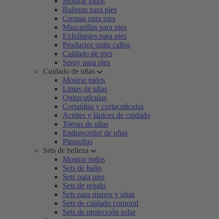
Mostrar todos
Bañeras para pies
Cremas para pies
Mascarillas para pies
Exfoliantes para pies
Productos quita callos
Cuidado de pies
Spray para pies
Cuidado de uñas
Mostrar todos
Limas de uñas
Quitacutículas
Cortaúñas y cortacutículas
Aceites y lápices de cuidado
Tijeras de uñas
Endurecedor de uñas
Pintauñas
Sets de belleza
Mostrar todos
Sets de baño
Sets para pies
Sets de regalo
Sets para manos y uñas
Sets de cuidado corporal
Sets de protección solar