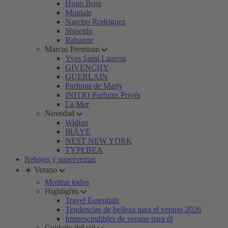
Hugo Boss
Montale
Narciso Rodriguez
Shiseido
Rabanne
Marcas Premium
Yves Saint Laurent
GIVENCHY
GUERLAIN
Parfums de Marly
INITIO Parfums Privés
La Mer
Novedad
Widian
IRÄYE
NEST NEW YORK
TYPEBEA
Rebajas y superventas
☀️ Verano
Mostrar todos
Highlights
Travel Essentials
Tendencias de belleza para el verano 2026
Imprescindibles de verano para él
Cuidado del sol