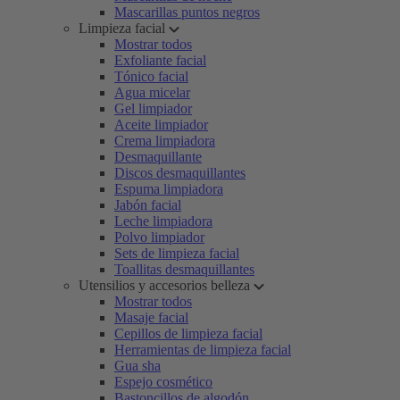
Mascarillas puntos negros
Limpieza facial
Mostrar todos
Exfoliante facial
Tónico facial
Agua micelar
Gel limpiador
Aceite limpiador
Crema limpiadora
Desmaquillante
Discos desmaquillantes
Espuma limpiadora
Jabón facial
Leche limpiadora
Polvo limpiador
Sets de limpieza facial
Toallitas desmaquillantes
Utensilios y accesorios belleza
Mostrar todos
Masaje facial
Cepillos de limpieza facial
Herramientas de limpieza facial
Gua sha
Espejo cosmético
Bastoncillos de algodón