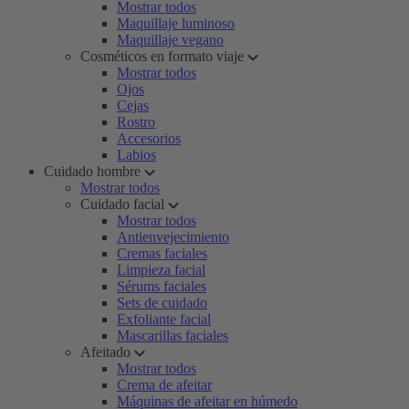
Mostrar todos
Maquillaje luminoso
Maquillaje vegano
Cosméticos en formato viaje
Mostrar todos
Ojos
Cejas
Rostro
Accesorios
Labios
Cuidado hombre
Mostrar todos
Cuidado facial
Mostrar todos
Antienvejecimiento
Cremas faciales
Limpieza facial
Sérums faciales
Sets de cuidado
Exfoliante facial
Mascarillas faciales
Afeitado
Mostrar todos
Crema de afeitar
Máquinas de afeitar en húmedo