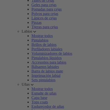
Tintes de cejas
Geles para cejas
Pomadas para cejas
Polvos para cejas
Lápices de cejas
Pinzas
Tijeras para cejas
Labios
Mostrar todos
Pintalabios
Brillos de labios
Perfiladores labiales
Voluminizadores de labios
Pintalabios líquidos
Accesorios para labios
Bálsamos labiales
Barra de labios mate
Imprimación labial
Sets pintalabios
Uñas
Mostrar todos
Esmalte de uñas
Capa base
Tops coats
Endurecedor de uñas