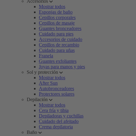
Accesorios
Mostrar todos
Esponjas de baño
Cepillos corporales
Cepillos de masaje
Guantes bronceadores
Cuidado para pies
Accesorios de cuidado
Cepillos de recambio
Cuidado para uñas
Franela
Guantes exfoliantes
Joyas para manos y pies
Sol y protección
Mostrar todos
After Sun
Autobronceadores
Protectores solares
Depilación
Mostrar todos
Cera fría y tibia
Depiladoras y cuchillas
Cuidado del afeitado
Crema depilatoria
Baño