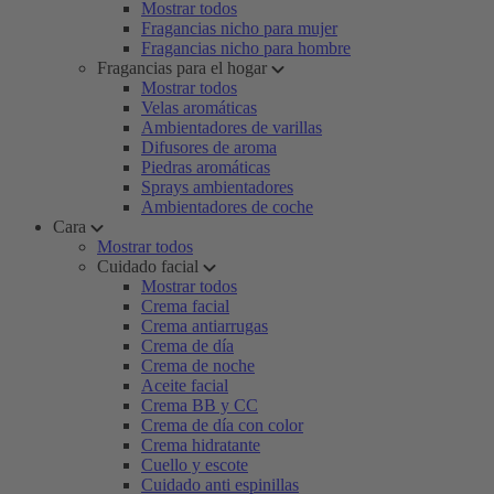
Mostrar todos
Fragancias nicho para mujer
Fragancias nicho para hombre
Fragancias para el hogar
Mostrar todos
Velas aromáticas
Ambientadores de varillas
Difusores de aroma
Piedras aromáticas
Sprays ambientadores
Ambientadores de coche
Cara
Mostrar todos
Cuidado facial
Mostrar todos
Crema facial
Crema antiarrugas
Crema de día
Crema de noche
Aceite facial
Crema BB y CC
Crema de día con color
Crema hidratante
Cuello y escote
Cuidado anti espinillas