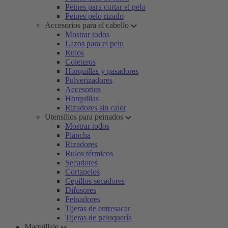
Peines para cortar el pelo
Peines pelo rizado
Accesorios para el cabello
Mostrar todos
Lazos para el pelo
Rulos
Coleteros
Horquillas y pasadores
Pulverizadores
Accesorios
Horquillas
Rizadores sin calor
Utensilios para peinados
Mostrar todos
Plancha
Rizadores
Rulos térmicos
Secadores
Cortapelos
Cepillos secadores
Difusores
Peinadores
Tijeras de entresacar
Tijeras de peluquería
Maquillaje