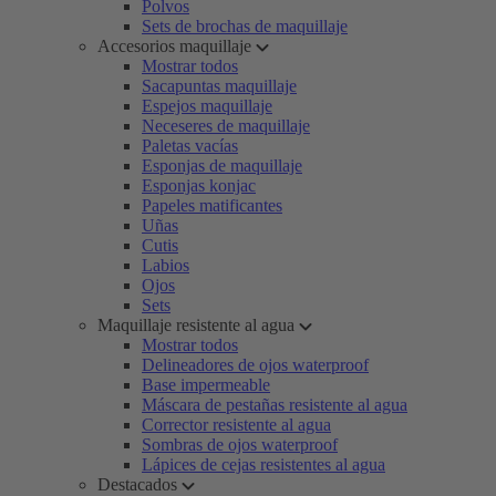
Polvos
Sets de brochas de maquillaje
Accesorios maquillaje
Mostrar todos
Sacapuntas maquillaje
Espejos maquillaje
Neceseres de maquillaje
Paletas vacías
Esponjas de maquillaje
Esponjas konjac
Papeles matificantes
Uñas
Cutis
Labios
Ojos
Sets
Maquillaje resistente al agua
Mostrar todos
Delineadores de ojos waterproof
Base impermeable
Máscara de pestañas resistente al agua
Corrector resistente al agua
Sombras de ojos waterproof
Lápices de cejas resistentes al agua
Destacados