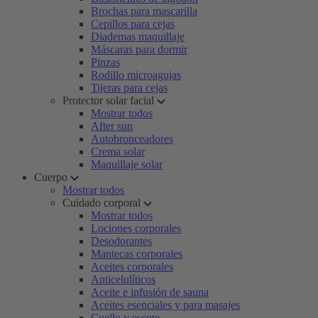
Brochas para mascarilla
Cepillos para cejas
Diademas maquillaje
Máscaras para dormir
Pinzas
Rodillo microagujas
Tijeras para cejas
Protector solar facial
Mostrar todos
After sun
Autobronceadores
Crema solar
Maquillaje solar
Cuerpo
Mostrar todos
Cuidado corporal
Mostrar todos
Lociones corporales
Desodorantes
Mantecas corporales
Aceites corporales
Anticelulíticos
Aceite e infusión de sauna
Aceites esenciales y para masajes
Cuello y escote