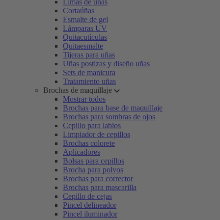
Limas de uñas
Cortaúñas
Esmalte de gel
Lámparas UV
Quitacutículas
Quitaesmalte
Tijeras para uñas
Uñas postizas y diseño uñas
Sets de manicura
Tratamiento uñas
Brochas de maquillaje
Mostrar todos
Brochas para base de maquillaje
Brochas para sombras de ojos
Cepillo para labios
Limpiador de cepillos
Brochas colorete
Aplicadores
Bolsas para cepillos
Brocha para polvos
Brochas para corrector
Brochas para mascarilla
Cepillo de cejas
Pincel delineador
Pincel iluminador