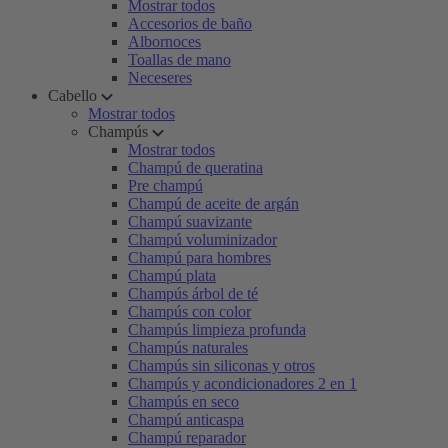
Mostrar todos
Accesorios de baño
Albornoces
Toallas de mano
Neceseres
Cabello
Mostrar todos
Champús
Mostrar todos
Champú de queratina
Pre champú
Champú de aceite de argán
Champú suavizante
Champú voluminizador
Champú para hombres
Champú plata
Champús árbol de té
Champús con color
Champús limpieza profunda
Champús naturales
Champús sin siliconas y otros
Champús y acondicionadores 2 en 1
Champús en seco
Champú anticaspa
Champú reparador