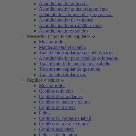
Acondicionador anticaspa
Acondicionador antiencrespamiento
Aclarado de acumulación y reparación
Acondicionador de volumen
Acondicionadores cabello rizado
Acondicionadores sólidos
Mascarilla y tratamiento capilares
Mostrar todos
Mantecas para el cabello
Tratamiento capilar para cabellos secos
Acondicionador para cabellos coloreados
Tratamiento hidratante para el cabello
Tratamiento capilar de queratina
Tratamiento capilar rizos
Cepillos y peines
Mostrar todos
Cepillos redondos
Cepillos desenredantes
Cepillos de paleta y planos
Cepillos de madera
Peines
Cepillos de cerdas de jabalí
Cepillos de masaje craneal
Cepillos esqueleto
Peines cola de ratón