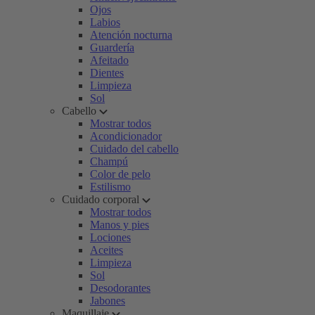
Ojos
Labios
Atención nocturna
Guardería
Afeitado
Dientes
Limpieza
Sol
Cabello
Mostrar todos
Acondicionador
Cuidado del cabello
Champú
Color de pelo
Estilismo
Cuidado corporal
Mostrar todos
Manos y pies
Lociones
Aceites
Limpieza
Sol
Desodorantes
Jabones
Maquillaje