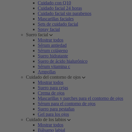
Cuidado con Q10
Cuidado facial 24 horas
Cuidado facial sin parabenos
Mascarillas faciales
Sets de cuidado facial
Spray facial
Suero facial
Mostrar todos
Sérum antiedad
Sérum colágeno
Suero hidratante
Suero de ácido hialurónico
Sérum vitamina c
Ampollas
Cuidado del contorno de ojos
Mostrar todos
Suero para cejas
Crema de ojos
Mascarillas y parches para el contorno de ojos
Sérum para el contorno de ojos
Suero para pestañas
Gel para los ojos
Cuidado de los labios
Mostrar todos
Bálsamo labial