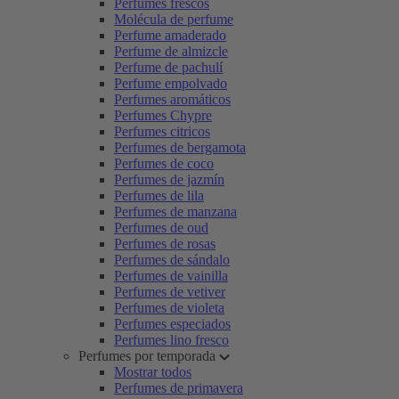
Perfumes frescos
Molécula de perfume
Perfume amaderado
Perfume de almizcle
Perfume de pachulí
Perfume empolvado
Perfumes aromáticos
Perfumes Chypre
Perfumes citricos
Perfumes de bergamota
Perfumes de coco
Perfumes de jazmín
Perfumes de lila
Perfumes de manzana
Perfumes de oud
Perfumes de rosas
Perfumes de sándalo
Perfumes de vainilla
Perfumes de vetiver
Perfumes de violeta
Perfumes especiados
Perfumes lino fresco
Perfumes por temporada
Mostrar todos
Perfumes de primavera