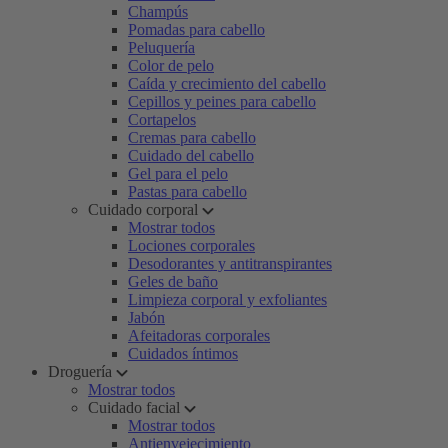
Champús
Pomadas para cabello
Peluquería
Color de pelo
Caída y crecimiento del cabello
Cepillos y peines para cabello
Cortapelos
Cremas para cabello
Cuidado del cabello
Gel para el pelo
Pastas para cabello
Cuidado corporal
Mostrar todos
Lociones corporales
Desodorantes y antitranspirantes
Geles de baño
Limpieza corporal y exfoliantes
Jabón
Afeitadoras corporales
Cuidados íntimos
Droguería
Mostrar todos
Cuidado facial
Mostrar todos
Antienvejecimiento