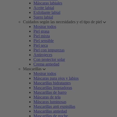
Máscaras labiales
Aceite labial
Exfoliante labial
Suero labial
Cuidados según las necesidades y el tipo de piel
Mostrar todos
Piel grasa
Piel mixta
Piel sensible
Piel seca
Piel con impurezas
Antirojeces
Con protector solar
Crema antiedad
Mascarillas
Mostrar todos
Máscaras para ojos y labios
Mascarillas hidratantes
Mascarillas limpiadoras
Mascarillas de barro
Máscaras de tela
Máscaras luminosas
Mascarillas anti espinillas
Mascarillas antiedad
Mascarillas de noche