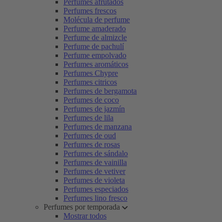
Perfumes afrutados
Perfumes frescos
Molécula de perfume
Perfume amaderado
Perfume de almizcle
Perfume de pachulí
Perfume empolvado
Perfumes aromáticos
Perfumes Chypre
Perfumes citricos
Perfumes de bergamota
Perfumes de coco
Perfumes de jazmín
Perfumes de lila
Perfumes de manzana
Perfumes de oud
Perfumes de rosas
Perfumes de sándalo
Perfumes de vainilla
Perfumes de vetiver
Perfumes de violeta
Perfumes especiados
Perfumes lino fresco
Perfumes por temporada
Mostrar todos