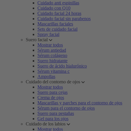
Cuidado anti espinillas
Cuidado con Q10
Cuidado facial 24 horas
Cuidado facial sin parabenos
Mascarillas faciales
Sets de cuidado facial
Spray facial
Suero facial
Mostrar todos
Sérum antiedad
Sérum colágeno
Suero hidratante
Suero de ácido hialurónico
Sérum vitamina c
Ampollas
Cuidado del contorno de ojos
Mostrar todos
Suero para cejas
Crema de ojos
Mascarillas y parches para el contorno de ojos
Sérum para el contorno de ojos
Suero para pestañas
Gel para los ojos
Cuidado de los labios
Mostrar todos