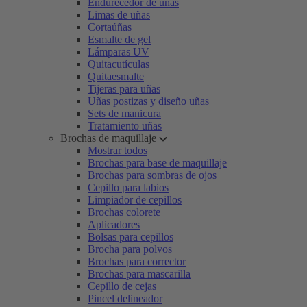
Endurecedor de uñas
Limas de uñas
Cortaúñas
Esmalte de gel
Lámparas UV
Quitacutículas
Quitaesmalte
Tijeras para uñas
Uñas postizas y diseño uñas
Sets de manicura
Tratamiento uñas
Brochas de maquillaje
Mostrar todos
Brochas para base de maquillaje
Brochas para sombras de ojos
Cepillo para labios
Limpiador de cepillos
Brochas colorete
Aplicadores
Bolsas para cepillos
Brocha para polvos
Brochas para corrector
Brochas para mascarilla
Cepillo de cejas
Pincel delineador