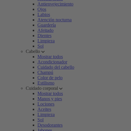
Antienvejecimiento
Ojos
Labios
Atención nocturna
Guardería
Afeitado
Dientes
Limpieza
Sol
Cabello
Mostrar todos
Acondicionador
Cuidado del cabello
Champú
Color de pelo
Estilismo
Cuidado corporal
Mostrar todos
Manos y pies
Lociones
Aceites
Limpieza
Sol
Desodorantes
Jabones