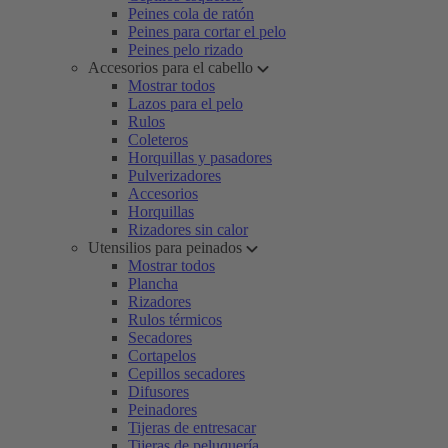
Peines cola de ratón
Peines para cortar el pelo
Peines pelo rizado
Accesorios para el cabello
Mostrar todos
Lazos para el pelo
Rulos
Coleteros
Horquillas y pasadores
Pulverizadores
Accesorios
Horquillas
Rizadores sin calor
Utensilios para peinados
Mostrar todos
Plancha
Rizadores
Rulos térmicos
Secadores
Cortapelos
Cepillos secadores
Difusores
Peinadores
Tijeras de entresacar
Tijeras de peluquería