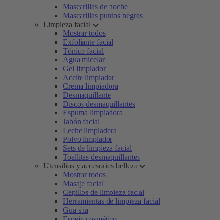
Mascarillas de noche
Mascarillas puntos negros
Limpieza facial
Mostrar todos
Exfoliante facial
Tónico facial
Agua micelar
Gel limpiador
Aceite limpiador
Crema limpiadora
Desmaquillante
Discos desmaquillantes
Espuma limpiadora
Jabón facial
Leche limpiadora
Polvo limpiador
Sets de limpieza facial
Toallitas desmaquillantes
Utensilios y accesorios belleza
Mostrar todos
Masaje facial
Cepillos de limpieza facial
Herramientas de limpieza facial
Gua sha
Espejo cosmético