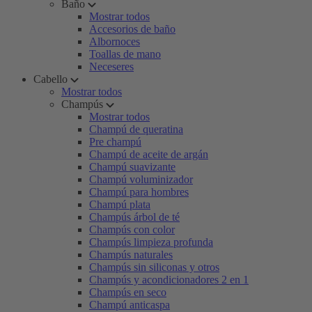
Baño
Mostrar todos
Accesorios de baño
Albornoces
Toallas de mano
Neceseres
Cabello
Mostrar todos
Champús
Mostrar todos
Champú de queratina
Pre champú
Champú de aceite de argán
Champú suavizante
Champú voluminizador
Champú para hombres
Champú plata
Champús árbol de té
Champús con color
Champús limpieza profunda
Champús naturales
Champús sin siliconas y otros
Champús y acondicionadores 2 en 1
Champús en seco
Champú anticaspa