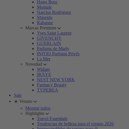
Hugo Boss
Montale
Narciso Rodriguez
Shiseido
Rabanne
Marcas Premium
Yves Saint Laurent
GIVENCHY
GUERLAIN
Parfums de Marly
INITIO Parfums Privés
La Mer
Novedad
Widian
IRÄYE
NEST NEW YORK
Farmacy Beauty
TYPEBEA
Sale
☀️ Verano
Mostrar todos
Highlights
Travel Essentials
Tendencias de belleza para el verano 2026
Imprescindibles de verano para él