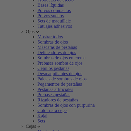
Bases líquidas
Polvos compactos
Polvos sueltos
Sets de maquillaje
Tatuajes adhesivos
Ojos
Mostrar todos
Sombras de ojos
Máscaras de pestañas
Delineadores de ojos
Sombras de ojos en crema
Prebases sombra de ojos
Cepillos pestañas
Desmaquillantes de ojos
Paletas de sombras de ojos
Pegamentos de pestañas
Pestañas artificiales
Prebases pestañas
Rizadores de pestañas
Sombras de ojos con purpurina
Color para cejas
Kajal
Sets
Cejas