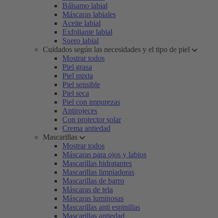
Bálsamo labial
Máscaras labiales
Aceite labial
Exfoliante labial
Suero labial
Cuidados según las necesidades y el tipo de piel
Mostrar todos
Piel grasa
Piel mixta
Piel sensible
Piel seca
Piel con impurezas
Antirojeces
Con protector solar
Crema antiedad
Mascarillas
Mostrar todos
Máscaras para ojos y labios
Mascarillas hidratantes
Mascarillas limpiadoras
Mascarillas de barro
Máscaras de tela
Máscaras luminosas
Mascarillas anti espinillas
Mascarillas antiedad