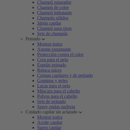
Champú reparador
Champú de color
Champú hidratante
Champús sólidos
Jabón capilar
Champú para rizos
Sets de champús
Peinado
Mostrar todos
Agente espumante
Protección contra el calor
Cera para el pelo
Espráis peinado
Retoca raíces
Cremas capilares y de peinado
Gominas y geles
Lacas para el pelo
Máscara para el cabello
Polvos para el cabello
Sets de peinado
Spray ondas surferas
Cuidado capilar sin aclarado
Mostrar todos
Aceite capilar
Suero capilar