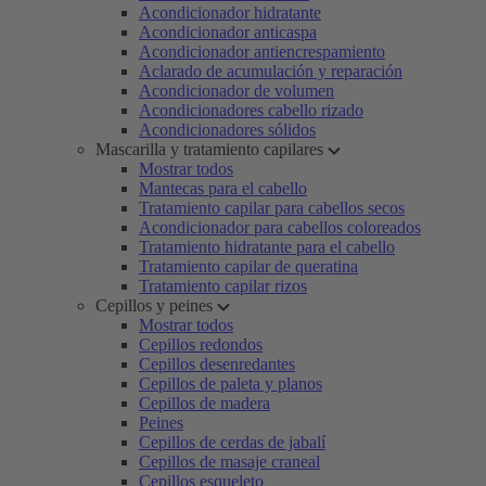
Acondicionador hidratante
Acondicionador anticaspa
Acondicionador antiencrespamiento
Aclarado de acumulación y reparación
Acondicionador de volumen
Acondicionadores cabello rizado
Acondicionadores sólidos
Mascarilla y tratamiento capilares
Mostrar todos
Mantecas para el cabello
Tratamiento capilar para cabellos secos
Acondicionador para cabellos coloreados
Tratamiento hidratante para el cabello
Tratamiento capilar de queratina
Tratamiento capilar rizos
Cepillos y peines
Mostrar todos
Cepillos redondos
Cepillos desenredantes
Cepillos de paleta y planos
Cepillos de madera
Peines
Cepillos de cerdas de jabalí
Cepillos de masaje craneal
Cepillos esqueleto