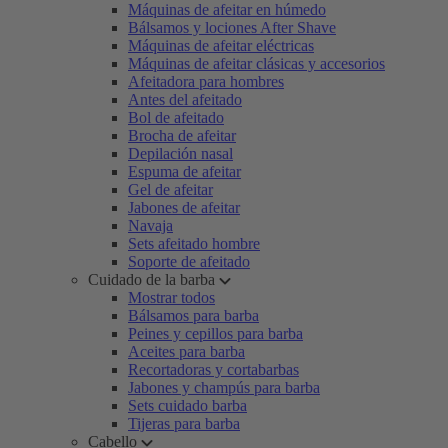
Máquinas de afeitar en húmedo
Bálsamos y lociones After Shave
Máquinas de afeitar eléctricas
Máquinas de afeitar clásicas y accesorios
Afeitadora para hombres
Antes del afeitado
Bol de afeitado
Brocha de afeitar
Depilación nasal
Espuma de afeitar
Gel de afeitar
Jabones de afeitar
Navaja
Sets afeitado hombre
Soporte de afeitado
Cuidado de la barba
Mostrar todos
Bálsamos para barba
Peines y cepillos para barba
Aceites para barba
Recortadoras y cortabarbas
Jabones y champús para barba
Sets cuidado barba
Tijeras para barba
Cabello