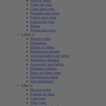
Mostrar todos
Tintes de cejas
Geles para cejas
Pomadas para cejas
Polvos para cejas
Lápices de cejas
Pinzas
Tijeras para cejas
Labios
Mostrar todos
Pintalabios
Brillos de labios
Perfiladores labiales
Voluminizadores de labios
Pintalabios líquidos
Accesorios para labios
Bálsamos labiales
Barra de labios mate
Imprimación labial
Sets pintalabios
Uñas
Mostrar todos
Esmalte de uñas
Capa base
Tops coats