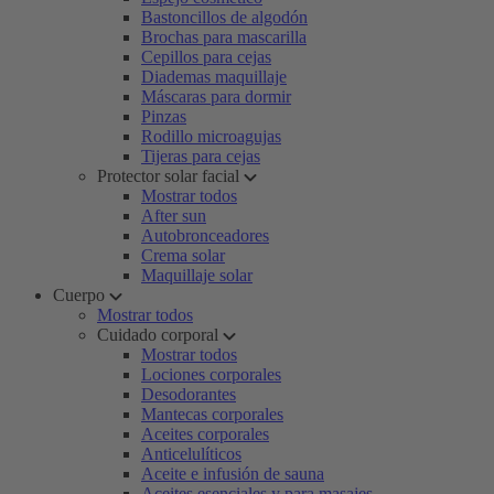
Bastoncillos de algodón
Brochas para mascarilla
Cepillos para cejas
Diademas maquillaje
Máscaras para dormir
Pinzas
Rodillo microagujas
Tijeras para cejas
Protector solar facial
Mostrar todos
After sun
Autobronceadores
Crema solar
Maquillaje solar
Cuerpo
Mostrar todos
Cuidado corporal
Mostrar todos
Lociones corporales
Desodorantes
Mantecas corporales
Aceites corporales
Anticelulíticos
Aceite e infusión de sauna
Aceites esenciales y para masajes