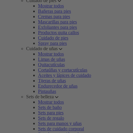
Cuidado de pies
Mostrar todos
Bañeras para pies
Cremas para pies
Mascarillas para pies
Exfoliantes para pies
Productos quita callos
Cuidado de pies
Spray para pies
Cuidado de uñas
Mostrar todos
Limas de uñas
Quitacutículas
Cortaúñas y cortacutículas
Aceites y lápices de cuidado
Tijeras de uñas
Endurecedor de uñas
Pintauñas
Sets de belleza
Mostrar todos
Sets de baño
Sets para pies
Sets de regalo
Sets para manos y uñas
Sets de cuidado corporal