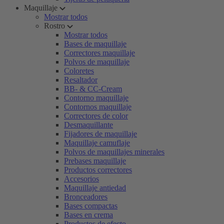
Maquillaje
Mostrar todos
Rostro
Mostrar todos
Bases de maquillaje
Correctores maquillaje
Polvos de maquillaje
Coloretes
Resaltador
BB- & CC-Cream
Contorno maquillaje
Contornos maquillaje
Correctores de color
Desmaquillante
Fijadores de maquillaje
Maquillaje camuflaje
Polvos de maquillajes minerales
Prebases maquillaje
Productos correctores
Accesorios
Maquillaje antiedad
Bronceadores
Bases compactas
Bases en crema
Productos de efecto