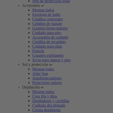
Sets de protección solar
Accesorios
Mostrar todos
Esponjas de baño
Cepillos corporales
Cepillos de masaje
Guantes bronceadores
Cuidado para pies
Accesorios de cuidado
Cepillos de recambio
Cuidado para uñas
Franela
Guantes exfoliantes
Joyas para manos y pies
Sol y protección
Mostrar todos
After Sun
Autobronceadores
Protectores solares
Depilación
Mostrar todos
Cera fría y tibia
Depiladoras y cuchillas
Cuidado del afeitado
Crema depilatoria