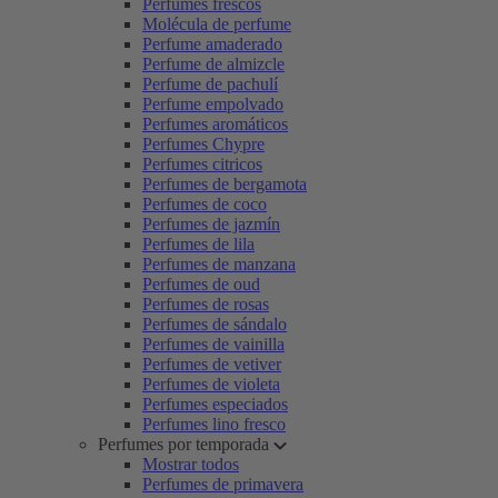
Perfumes frescos
Molécula de perfume
Perfume amaderado
Perfume de almizcle
Perfume de pachulí
Perfume empolvado
Perfumes aromáticos
Perfumes Chypre
Perfumes citricos
Perfumes de bergamota
Perfumes de coco
Perfumes de jazmín
Perfumes de lila
Perfumes de manzana
Perfumes de oud
Perfumes de rosas
Perfumes de sándalo
Perfumes de vainilla
Perfumes de vetiver
Perfumes de violeta
Perfumes especiados
Perfumes lino fresco
Perfumes por temporada
Mostrar todos
Perfumes de primavera