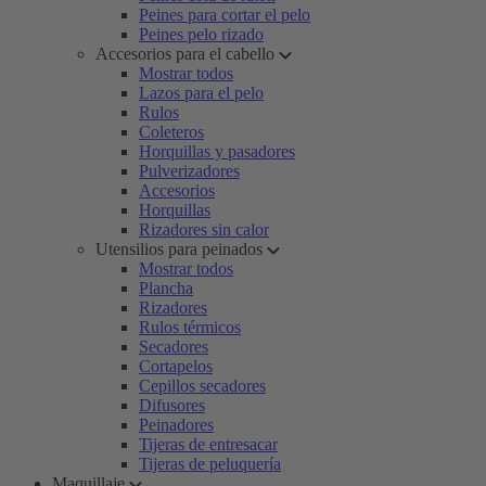
Peines para cortar el pelo
Peines pelo rizado
Accesorios para el cabello
Mostrar todos
Lazos para el pelo
Rulos
Coleteros
Horquillas y pasadores
Pulverizadores
Accesorios
Horquillas
Rizadores sin calor
Utensilios para peinados
Mostrar todos
Plancha
Rizadores
Rulos térmicos
Secadores
Cortapelos
Cepillos secadores
Difusores
Peinadores
Tijeras de entresacar
Tijeras de peluquería
Maquillaje