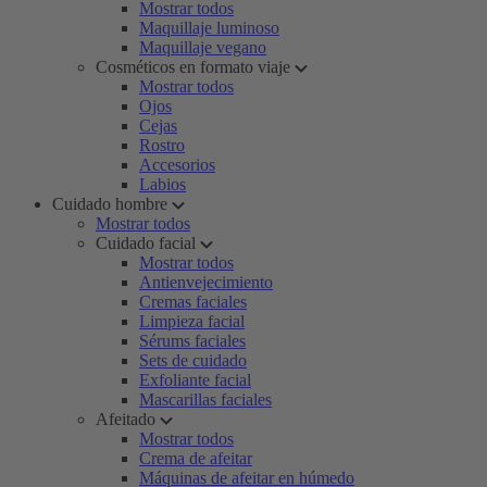
Mostrar todos
Maquillaje luminoso
Maquillaje vegano
Cosméticos en formato viaje
Mostrar todos
Ojos
Cejas
Rostro
Accesorios
Labios
Cuidado hombre
Mostrar todos
Cuidado facial
Mostrar todos
Antienvejecimiento
Cremas faciales
Limpieza facial
Sérums faciales
Sets de cuidado
Exfoliante facial
Mascarillas faciales
Afeitado
Mostrar todos
Crema de afeitar
Máquinas de afeitar en húmedo