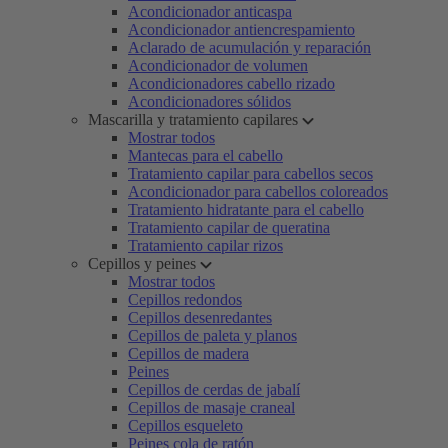
Acondicionador anticaspa
Acondicionador antiencrespamiento
Aclarado de acumulación y reparación
Acondicionador de volumen
Acondicionadores cabello rizado
Acondicionadores sólidos
Mascarilla y tratamiento capilares
Mostrar todos
Mantecas para el cabello
Tratamiento capilar para cabellos secos
Acondicionador para cabellos coloreados
Tratamiento hidratante para el cabello
Tratamiento capilar de queratina
Tratamiento capilar rizos
Cepillos y peines
Mostrar todos
Cepillos redondos
Cepillos desenredantes
Cepillos de paleta y planos
Cepillos de madera
Peines
Cepillos de cerdas de jabalí
Cepillos de masaje craneal
Cepillos esqueleto
Peines cola de ratón