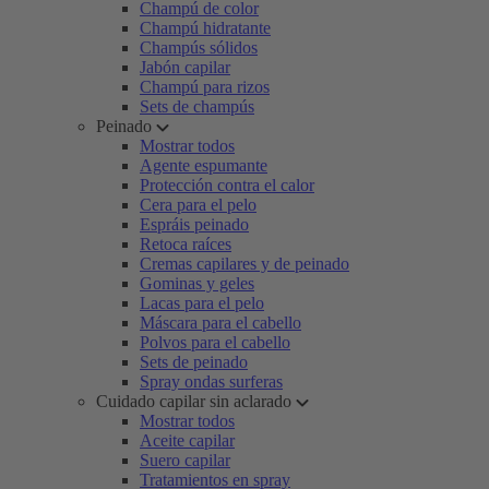
Champú de color
Champú hidratante
Champús sólidos
Jabón capilar
Champú para rizos
Sets de champús
Peinado
Mostrar todos
Agente espumante
Protección contra el calor
Cera para el pelo
Espráis peinado
Retoca raíces
Cremas capilares y de peinado
Gominas y geles
Lacas para el pelo
Máscara para el cabello
Polvos para el cabello
Sets de peinado
Spray ondas surferas
Cuidado capilar sin aclarado
Mostrar todos
Aceite capilar
Suero capilar
Tratamientos en spray