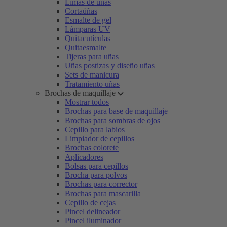
Limas de uñas
Cortaúñas
Esmalte de gel
Lámparas UV
Quitacutículas
Quitaesmalte
Tijeras para uñas
Uñas postizas y diseño uñas
Sets de manicura
Tratamiento uñas
Brochas de maquillaje
Mostrar todos
Brochas para base de maquillaje
Brochas para sombras de ojos
Cepillo para labios
Limpiador de cepillos
Brochas colorete
Aplicadores
Bolsas para cepillos
Brocha para polvos
Brochas para corrector
Brochas para mascarilla
Cepillo de cejas
Pincel delineador
Pincel iluminador