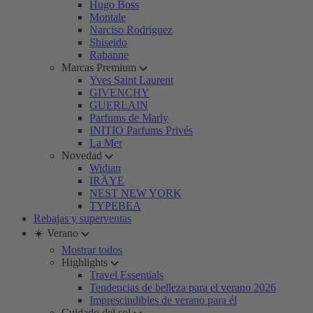
Hugo Boss
Montale
Narciso Rodriguez
Shiseido
Rabanne
Marcas Premium
Yves Saint Laurent
GIVENCHY
GUERLAIN
Parfums de Marly
INITIO Parfums Privés
La Mer
Novedad
Widian
IRÄYE
NEST NEW YORK
TYPEBEA
Rebajas y superventas
☀️ Verano
Mostrar todos
Highlights
Travel Essentials
Tendencias de belleza para el verano 2026
Imprescindibles de verano para él
Cuidado del sol