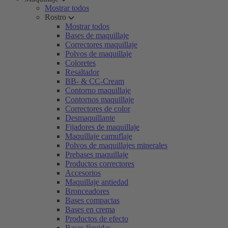
Mostrar todos
Rostro
Mostrar todos
Bases de maquillaje
Correctores maquillaje
Polvos de maquillaje
Coloretes
Resaltador
BB- & CC-Cream
Contorno maquillaje
Contornos maquillaje
Correctores de color
Desmaquillante
Fijadores de maquillaje
Maquillaje camuflaje
Polvos de maquillajes minerales
Prebases maquillaje
Productos correctores
Accesorios
Maquillaje antiedad
Bronceadores
Bases compactas
Bases en crema
Productos de efecto
Bases líquidas