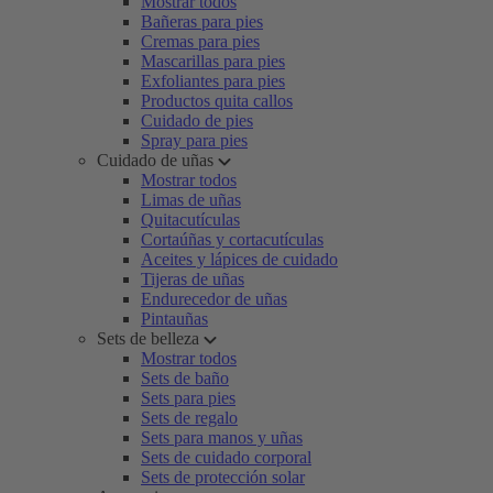
Mostrar todos
Bañeras para pies
Cremas para pies
Mascarillas para pies
Exfoliantes para pies
Productos quita callos
Cuidado de pies
Spray para pies
Cuidado de uñas
Mostrar todos
Limas de uñas
Quitacutículas
Cortaúñas y cortacutículas
Aceites y lápices de cuidado
Tijeras de uñas
Endurecedor de uñas
Pintauñas
Sets de belleza
Mostrar todos
Sets de baño
Sets para pies
Sets de regalo
Sets para manos y uñas
Sets de cuidado corporal
Sets de protección solar