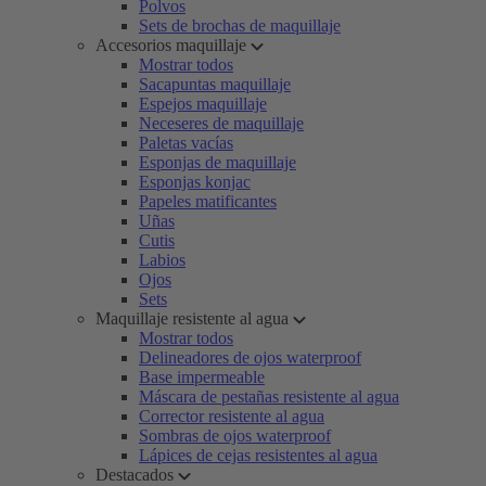
Polvos
Sets de brochas de maquillaje
Accesorios maquillaje
Mostrar todos
Sacapuntas maquillaje
Espejos maquillaje
Neceseres de maquillaje
Paletas vacías
Esponjas de maquillaje
Esponjas konjac
Papeles matificantes
Uñas
Cutis
Labios
Ojos
Sets
Maquillaje resistente al agua
Mostrar todos
Delineadores de ojos waterproof
Base impermeable
Máscara de pestañas resistente al agua
Corrector resistente al agua
Sombras de ojos waterproof
Lápices de cejas resistentes al agua
Destacados