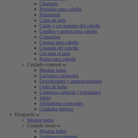
Champús
Pomadas para cabello
Peluquería
Color de pelo
Caída y crecimiento del cabello
Cepillos y peines para cabello
Cortapelos
Cremas para cabello
Cuidado del cabello
Gel para el pelo
Pastas para cabello
Cuidado corporal
Mostrar todos
Lociones corporales
Desodorantes y antitranspirantes
Geles de baño
Limpieza corporal y exfoliantes
Jabón
Afeitadoras corporales
Cuidados íntimos
Droguería
Mostrar todos
Cuidado facial
Mostrar todos
Antienvejecimiento