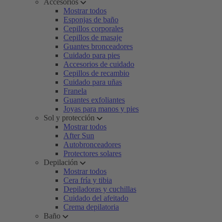
Accesorios
Mostrar todos
Esponjas de baño
Cepillos corporales
Cepillos de masaje
Guantes bronceadores
Cuidado para pies
Accesorios de cuidado
Cepillos de recambio
Cuidado para uñas
Franela
Guantes exfoliantes
Joyas para manos y pies
Sol y protección
Mostrar todos
After Sun
Autobronceadores
Protectores solares
Depilación
Mostrar todos
Cera fría y tibia
Depiladoras y cuchillas
Cuidado del afeitado
Crema depilatoria
Baño