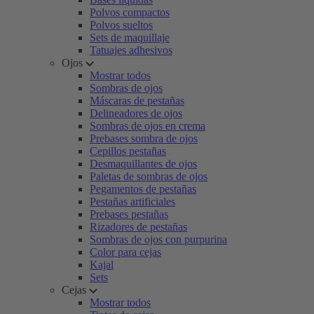
Polvos compactos
Polvos sueltos
Sets de maquillaje
Tatuajes adhesivos
Ojos
Mostrar todos
Sombras de ojos
Máscaras de pestañas
Delineadores de ojos
Sombras de ojos en crema
Prebases sombra de ojos
Cepillos pestañas
Desmaquillantes de ojos
Paletas de sombras de ojos
Pegamentos de pestañas
Pestañas artificiales
Prebases pestañas
Rizadores de pestañas
Sombras de ojos con purpurina
Color para cejas
Kajal
Sets
Cejas
Mostrar todos