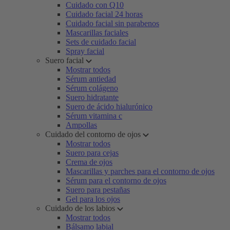
Cuidado con Q10
Cuidado facial 24 horas
Cuidado facial sin parabenos
Mascarillas faciales
Sets de cuidado facial
Spray facial
Suero facial
Mostrar todos
Sérum antiedad
Sérum colágeno
Suero hidratante
Suero de ácido hialurónico
Sérum vitamina c
Ampollas
Cuidado del contorno de ojos
Mostrar todos
Suero para cejas
Crema de ojos
Mascarillas y parches para el contorno de ojos
Sérum para el contorno de ojos
Suero para pestañas
Gel para los ojos
Cuidado de los labios
Mostrar todos
Bálsamo labial