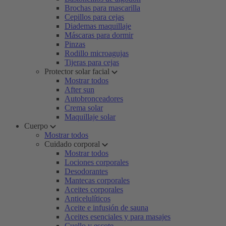
Brochas para mascarilla
Cepillos para cejas
Diademas maquillaje
Máscaras para dormir
Pinzas
Rodillo microagujas
Tijeras para cejas
Protector solar facial
Mostrar todos
After sun
Autobronceadores
Crema solar
Maquillaje solar
Cuerpo
Mostrar todos
Cuidado corporal
Mostrar todos
Lociones corporales
Desodorantes
Mantecas corporales
Aceites corporales
Anticelulíticos
Aceite e infusión de sauna
Aceites esenciales y para masajes
Cuello y escote