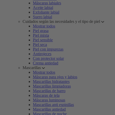
Máscaras labiales
Aceite labial
Exfoliante labial
Suero labial
Cuidados según las necesidades y el tipo de piel
Mostrar todos
Piel grasa
Piel mixta
Piel sensible
Piel seca
Piel con impurezas
Antirojeces
Con protector solar
Crema antiedad
Mascarillas
Mostrar todos
Máscaras para ojos y labios
Mascarillas hidratantes
Mascarillas limpiadoras
Mascarillas de barro
Máscaras de tela
Máscaras luminosas
Mascarillas anti espinillas
Mascarillas antiedad
Mascarillas de noche