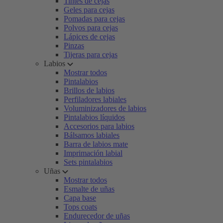
Tintes de cejas
Geles para cejas
Pomadas para cejas
Polvos para cejas
Lápices de cejas
Pinzas
Tijeras para cejas
Labios
Mostrar todos
Pintalabios
Brillos de labios
Perfiladores labiales
Voluminizadores de labios
Pintalabios líquidos
Accesorios para labios
Bálsamos labiales
Barra de labios mate
Imprimación labial
Sets pintalabios
Uñas
Mostrar todos
Esmalte de uñas
Capa base
Tops coats
Endurecedor de uñas