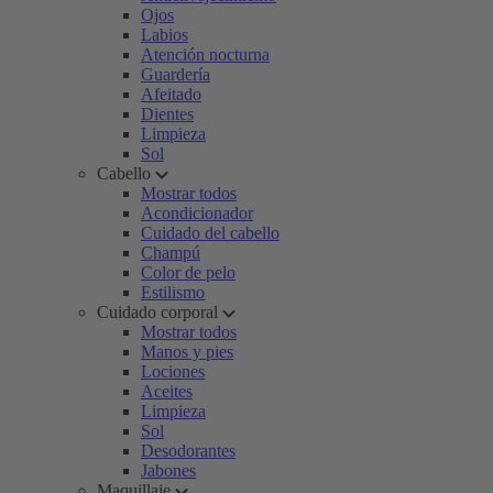
Ojos
Labios
Atención nocturna
Guardería
Afeitado
Dientes
Limpieza
Sol
Cabello
Mostrar todos
Acondicionador
Cuidado del cabello
Champú
Color de pelo
Estilismo
Cuidado corporal
Mostrar todos
Manos y pies
Lociones
Aceites
Limpieza
Sol
Desodorantes
Jabones
Maquillaje