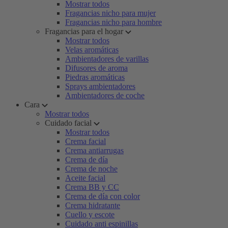
Mostrar todos
Fragancias nicho para mujer
Fragancias nicho para hombre
Fragancias para el hogar
Mostrar todos
Velas aromáticas
Ambientadores de varillas
Difusores de aroma
Piedras aromáticas
Sprays ambientadores
Ambientadores de coche
Cara
Mostrar todos
Cuidado facial
Mostrar todos
Crema facial
Crema antiarrugas
Crema de día
Crema de noche
Aceite facial
Crema BB y CC
Crema de día con color
Crema hidratante
Cuello y escote
Cuidado anti espinillas