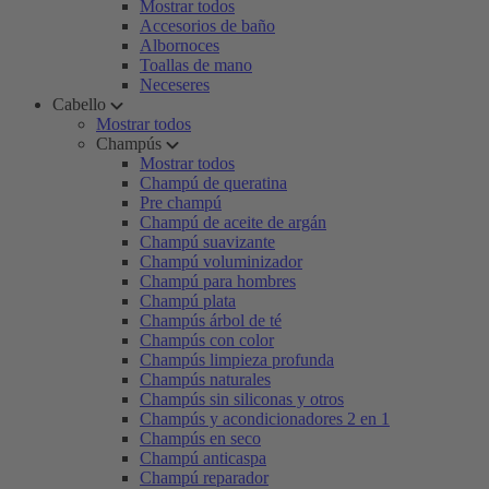
Mostrar todos
Accesorios de baño
Albornoces
Toallas de mano
Neceseres
Cabello
Mostrar todos
Champús
Mostrar todos
Champú de queratina
Pre champú
Champú de aceite de argán
Champú suavizante
Champú voluminizador
Champú para hombres
Champú plata
Champús árbol de té
Champús con color
Champús limpieza profunda
Champús naturales
Champús sin siliconas y otros
Champús y acondicionadores 2 en 1
Champús en seco
Champú anticaspa
Champú reparador