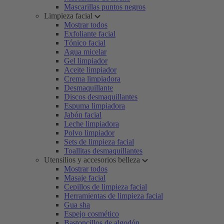
Mascarillas puntos negros
Limpieza facial
Mostrar todos
Exfoliante facial
Tónico facial
Agua micelar
Gel limpiador
Aceite limpiador
Crema limpiadora
Desmaquillante
Discos desmaquillantes
Espuma limpiadora
Jabón facial
Leche limpiadora
Polvo limpiador
Sets de limpieza facial
Toallitas desmaquillantes
Utensilios y accesorios belleza
Mostrar todos
Masaje facial
Cepillos de limpieza facial
Herramientas de limpieza facial
Gua sha
Espejo cosmético
Bastoncillos de algodón