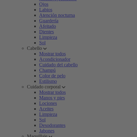
Ojos
Labios
Atención nocturna
Guardería
Afeitado
Dientes
Limpieza
Sol
Cabello
Mostrar todos
Acondicionador
Cuidado del cabello
Champú
Color de pelo
Estilismo
Cuidado corporal
Mostrar todos
Manos y pies
Lociones
Aceites
Limpieza
Sol
Desodorantes
Jabones
Maquillaje