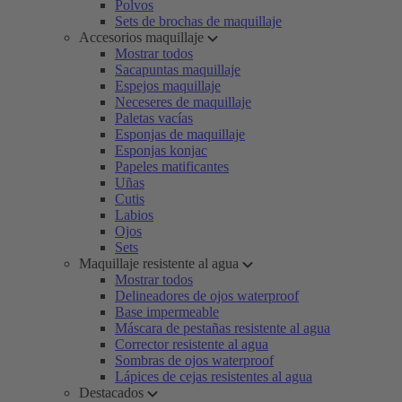
Polvos
Sets de brochas de maquillaje
Accesorios maquillaje
Mostrar todos
Sacapuntas maquillaje
Espejos maquillaje
Neceseres de maquillaje
Paletas vacías
Esponjas de maquillaje
Esponjas konjac
Papeles matificantes
Uñas
Cutis
Labios
Ojos
Sets
Maquillaje resistente al agua
Mostrar todos
Delineadores de ojos waterproof
Base impermeable
Máscara de pestañas resistente al agua
Corrector resistente al agua
Sombras de ojos waterproof
Lápices de cejas resistentes al agua
Destacados