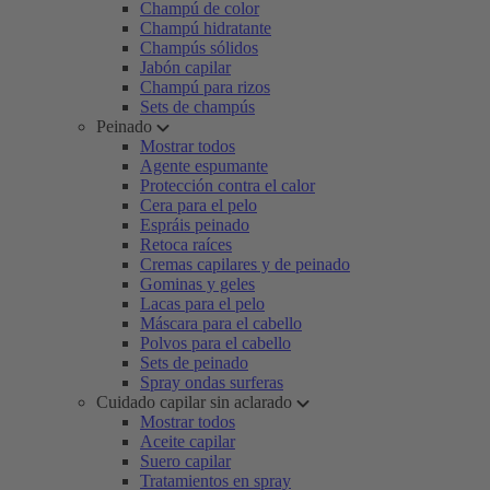
Champú de color
Champú hidratante
Champús sólidos
Jabón capilar
Champú para rizos
Sets de champús
Peinado
Mostrar todos
Agente espumante
Protección contra el calor
Cera para el pelo
Espráis peinado
Retoca raíces
Cremas capilares y de peinado
Gominas y geles
Lacas para el pelo
Máscara para el cabello
Polvos para el cabello
Sets de peinado
Spray ondas surferas
Cuidado capilar sin aclarado
Mostrar todos
Aceite capilar
Suero capilar
Tratamientos en spray