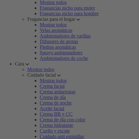
Mostrar todos
Fragancias nicho para mujer
Fragancias nicho para hombre
Fragancias para el hogar
Mostrar todos
Velas aromáticas
Ambientadores de varillas
Difusores de aroma
Piedras aromáticas
Sprays ambientadores
Ambientadores de coche
Cara
Mostrar todos
Cuidado facial
Mostrar todos
Crema facial
Crema antiarrugas
Crema de día
Crema de noche
Aceite facial
Crema BB y CC
Crema de día con color
Crema hidratante
Cuello y escote
Cuidado anti espinillas