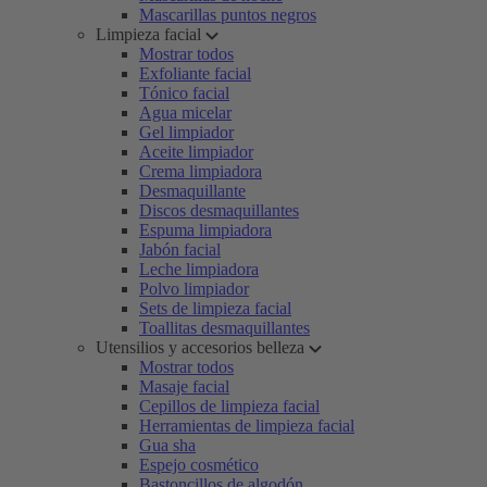
Mascarillas puntos negros
Limpieza facial
Mostrar todos
Exfoliante facial
Tónico facial
Agua micelar
Gel limpiador
Aceite limpiador
Crema limpiadora
Desmaquillante
Discos desmaquillantes
Espuma limpiadora
Jabón facial
Leche limpiadora
Polvo limpiador
Sets de limpieza facial
Toallitas desmaquillantes
Utensilios y accesorios belleza
Mostrar todos
Masaje facial
Cepillos de limpieza facial
Herramientas de limpieza facial
Gua sha
Espejo cosmético
Bastoncillos de algodón