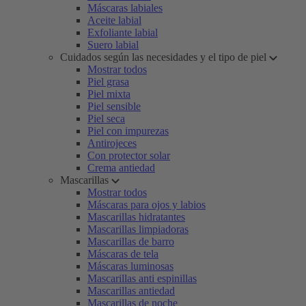
Máscaras labiales
Aceite labial
Exfoliante labial
Suero labial
Cuidados según las necesidades y el tipo de piel
Mostrar todos
Piel grasa
Piel mixta
Piel sensible
Piel seca
Piel con impurezas
Antirojeces
Con protector solar
Crema antiedad
Mascarillas
Mostrar todos
Máscaras para ojos y labios
Mascarillas hidratantes
Mascarillas limpiadoras
Mascarillas de barro
Máscaras de tela
Máscaras luminosas
Mascarillas anti espinillas
Mascarillas antiedad
Mascarillas de noche