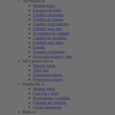
Accesorios
Mostrar todos
Esponjas de baño
Cepillos corporales
Cepillos de masaje
Guantes bronceadores
Cuidado para pies
Accesorios de cuidado
Cepillos de recambio
Cuidado para uñas
Franela
Guantes exfoliantes
Joyas para manos y pies
Sol y protección
Mostrar todos
After Sun
Autobronceadores
Protectores solares
Depilación
Mostrar todos
Cera fría y tibia
Depiladoras y cuchillas
Cuidado del afeitado
Crema depilatoria
Baño