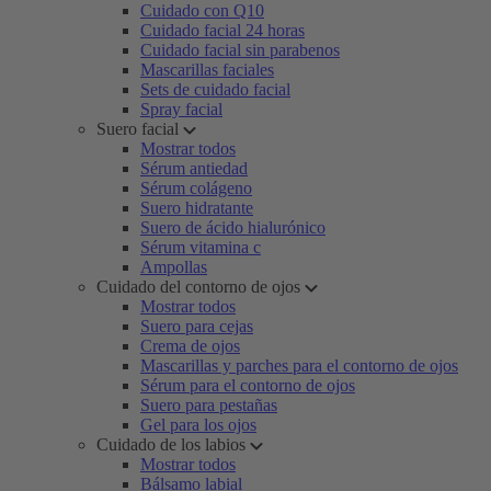
Cuidado con Q10
Cuidado facial 24 horas
Cuidado facial sin parabenos
Mascarillas faciales
Sets de cuidado facial
Spray facial
Suero facial
Mostrar todos
Sérum antiedad
Sérum colágeno
Suero hidratante
Suero de ácido hialurónico
Sérum vitamina c
Ampollas
Cuidado del contorno de ojos
Mostrar todos
Suero para cejas
Crema de ojos
Mascarillas y parches para el contorno de ojos
Sérum para el contorno de ojos
Suero para pestañas
Gel para los ojos
Cuidado de los labios
Mostrar todos
Bálsamo labial