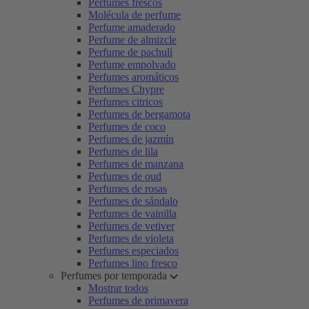
Perfumes frescos
Molécula de perfume
Perfume amaderado
Perfume de almizcle
Perfume de pachulí
Perfume empolvado
Perfumes aromáticos
Perfumes Chypre
Perfumes citricos
Perfumes de bergamota
Perfumes de coco
Perfumes de jazmín
Perfumes de lila
Perfumes de manzana
Perfumes de oud
Perfumes de rosas
Perfumes de sándalo
Perfumes de vainilla
Perfumes de vetiver
Perfumes de violeta
Perfumes especiados
Perfumes lino fresco
Perfumes por temporada
Mostrar todos
Perfumes de primavera