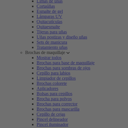
Limas de uñas
Cortaúñas
Esmalte de gel
Lámparas UV
Quitacutículas
Quitaesmalte
Tijeras para uñas
Uñas postizas y diseño uñas
Sets de manicura
Tratamiento uñas
Brochas de maquillaje
Mostrar todos
Brochas para base de maquillaje
Brochas para sombras de ojos
Cepillo para labios
Limpiador de cepillos
Brochas colorete
Aplicadores
Bolsas para cepillos
Brocha para polvos
Brochas para corrector
Brochas para mascarilla
Cepillo de cejas
Pincel delineador
Pincel iluminador