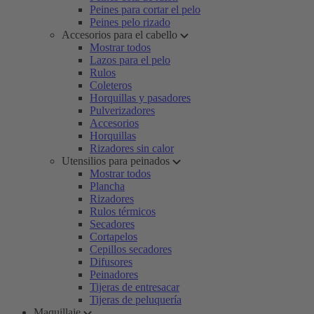
Peines para cortar el pelo
Peines pelo rizado
Accesorios para el cabello
Mostrar todos
Lazos para el pelo
Rulos
Coleteros
Horquillas y pasadores
Pulverizadores
Accesorios
Horquillas
Rizadores sin calor
Utensilios para peinados
Mostrar todos
Plancha
Rizadores
Rulos térmicos
Secadores
Cortapelos
Cepillos secadores
Difusores
Peinadores
Tijeras de entresacar
Tijeras de peluquería
Maquillaje