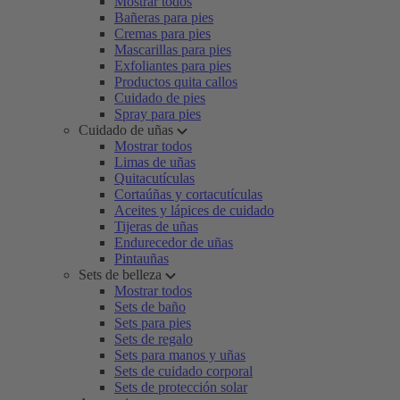
Mostrar todos
Bañeras para pies
Cremas para pies
Mascarillas para pies
Exfoliantes para pies
Productos quita callos
Cuidado de pies
Spray para pies
Cuidado de uñas
Mostrar todos
Limas de uñas
Quitacutículas
Cortaúñas y cortacutículas
Aceites y lápices de cuidado
Tijeras de uñas
Endurecedor de uñas
Pintauñas
Sets de belleza
Mostrar todos
Sets de baño
Sets para pies
Sets de regalo
Sets para manos y uñas
Sets de cuidado corporal
Sets de protección solar