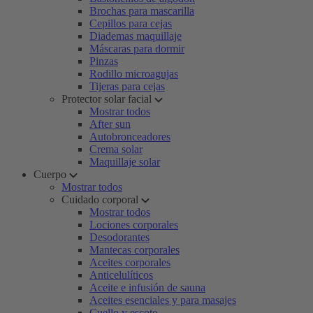
Brochas para mascarilla
Cepillos para cejas
Diademas maquillaje
Máscaras para dormir
Pinzas
Rodillo microagujas
Tijeras para cejas
Protector solar facial
Mostrar todos
After sun
Autobronceadores
Crema solar
Maquillaje solar
Cuerpo
Mostrar todos
Cuidado corporal
Mostrar todos
Lociones corporales
Desodorantes
Mantecas corporales
Aceites corporales
Anticelulíticos
Aceite e infusión de sauna
Aceites esenciales y para masajes
Cuello y escote