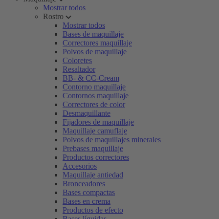
Mostrar todos
Rostro
Mostrar todos
Bases de maquillaje
Correctores maquillaje
Polvos de maquillaje
Coloretes
Resaltador
BB- & CC-Cream
Contorno maquillaje
Contornos maquillaje
Correctores de color
Desmaquillante
Fijadores de maquillaje
Maquillaje camuflaje
Polvos de maquillajes minerales
Prebases maquillaje
Productos correctores
Accesorios
Maquillaje antiedad
Bronceadores
Bases compactas
Bases en crema
Productos de efecto
Bases líquidas