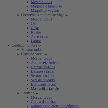
Mostrar todos
Maquillaje luminoso
Maquillaje vegano
Cosméticos en formato viaje
Mostrar todos
Ojos
Cejas
Rostro
Accesorios
Labios
Cuidado hombre
Mostrar todos
Cuidado facial
Mostrar todos
Antienvejecimiento
Cremas faciales
Limpieza facial
Sérums faciales
Sets de cuidado
Exfoliante facial
Mascarillas faciales
Afeitado
Mostrar todos
Crema de afeitar
Máquinas de afeitar en húmedo