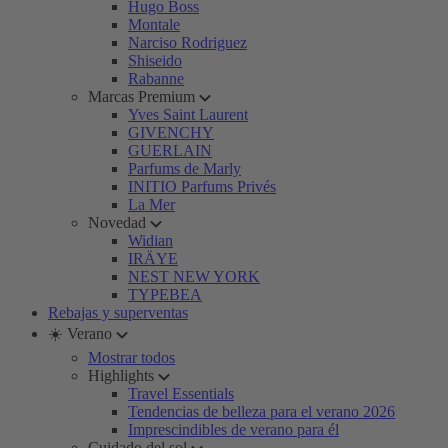
Hugo Boss
Montale
Narciso Rodriguez
Shiseido
Rabanne
Marcas Premium
Yves Saint Laurent
GIVENCHY
GUERLAIN
Parfums de Marly
INITIO Parfums Privés
La Mer
Novedad
Widian
IRÄYE
NEST NEW YORK
TYPEBEA
Rebajas y superventas
☀️ Verano
Mostrar todos
Highlights
Travel Essentials
Tendencias de belleza para el verano 2026
Imprescindibles de verano para él
Cuidado del sol