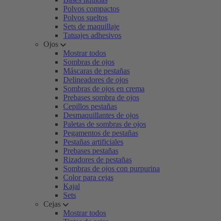
Polvos compactos
Polvos sueltos
Sets de maquillaje
Tatuajes adhesivos
Ojos
Mostrar todos
Sombras de ojos
Máscaras de pestañas
Delineadores de ojos
Sombras de ojos en crema
Prebases sombra de ojos
Cepillos pestañas
Desmaquillantes de ojos
Paletas de sombras de ojos
Pegamentos de pestañas
Pestañas artificiales
Prebases pestañas
Rizadores de pestañas
Sombras de ojos con purpurina
Color para cejas
Kajal
Sets
Cejas
Mostrar todos