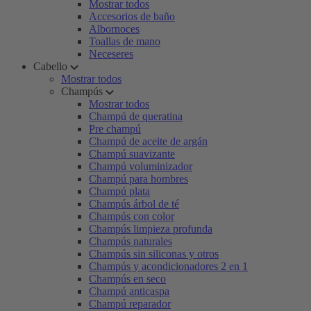
Mostrar todos
Accesorios de baño
Albornoces
Toallas de mano
Neceseres
Cabello
Mostrar todos
Champús
Mostrar todos
Champú de queratina
Pre champú
Champú de aceite de argán
Champú suavizante
Champú voluminizador
Champú para hombres
Champú plata
Champús árbol de té
Champús con color
Champús limpieza profunda
Champús naturales
Champús sin siliconas y otros
Champús y acondicionadores 2 en 1
Champús en seco
Champú anticaspa
Champú reparador