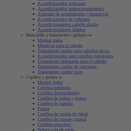
Acondicionador anticaspa
Acondicionador antiencrespamiento
Aclarado de acumulación y reparación
Acondicionador de volumen
Acondicionadores cabello rizado
Acondicionadores sólidos
Mascarilla y tratamiento capilares
Mostrar todos
Mantecas para el cabello
Tratamiento capilar para cabellos secos
Acondicionador para cabellos coloreados
Tratamiento hidratante para el cabello
Tratamiento capilar de queratina
Tratamiento capilar rizos
Cepillos y peines
Mostrar todos
Cepillos redondos
Cepillos desenredantes
Cepillos de paleta y planos
Cepillos de madera
Peines
Cepillos de cerdas de jabalí
Cepillos de masaje craneal
Cepillos esqueleto
Peines cola de ratón