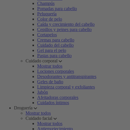
Champús
Pomadas para cabello
Peluquería
Color de pelo
Caída y crecimiento del cabello
Cepillos y peines para cabello
Cortapelos
Cremas para cabello
Cuidado del cabello
Gel para el pelo
Pastas para cabello
Cuidado corporal
Mostrar todos
Lociones corporales
Desodorantes y antitranspirantes
Geles de baño
Limpieza corporal y exfoliantes
Jabón
Afeitadoras corporales
Cuidados íntimos
Droguería
Mostrar todos
Cuidado facial
Mostrar todos
Antienvejecimiento