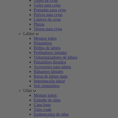
Tintes de cejas
Geles para cejas
Pomadas para cejas
Polvos para cejas
Lápices de cejas
Pinzas
Tijeras para cejas
Labios
Mostrar todos
Pintalabios
Brillos de labios
Perfiladores labiales
Voluminizadores de labios
Pintalabios líquidos
Accesorios para labios
Bálsamos labiales
Barra de labios mate
Imprimación labial
Sets pintalabios
Uñas
Mostrar todos
Esmalte de uñas
Capa base
Tops coats
Endurecedor de uñas